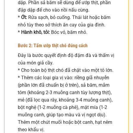
dập. Phần sả băm sẽ dùng để ướp thịt, phần
đập dập để cho vào nồi nấu cùng.
*
Ớt:
Rửa sạch, bỏ cuống. Thái lát hoặc băm
nhỏ tùy theo sở thích ăn cay của gia đình.
*
Hành khô, tỏi:
Bóc vỏ, băm nhỏ.
Bước 2: Tẩm ướp thịt chó đúng cách
Đây là bước quyết định độ đậm đà và thấm vị
của món giả cầy.
* Cho toàn bộ thịt chó đã chặt vào một tô lớn.
* Thêm các loại gia vị vào: riềng giã nhuyễn
(phần lớn đã chuẩn bị ở trên), sả băm, mắm
tôm (khoảng 2-3 muỗng canh tùy lượng thịt),
mẻ (đã lọc qua rây, khoảng 3-4 muỗng canh),
bột nghệ (1-2 muỗng cà phê), mật mía (1-2
muỗng canh, giúp tạo màu và vị ngọt dịu).
Thêm một chút muối hoặc bột canh, hạt nêm
theo khẩu vị.