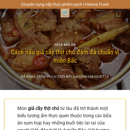
Chuyển
Chuyên cung cấp thực phẩm sạch | Halona Fruist
đến
0
nội
dung
CÁCH NẤU ĂN
Cách nấu giả cầy thịt chó đậm đà chuẩn vị
miền Bắc
ĐÃ ĐĂNG TRÊN
31/10/2025
BỞI
SAIGONESEBAGUETTE
Món
giả cầy thịt chó
từ lâu đã trở thành một
biểu tượng ẩm thực quen thuộc trong các bữa
ăn sum họp hay những buổi tiệc lai rai của