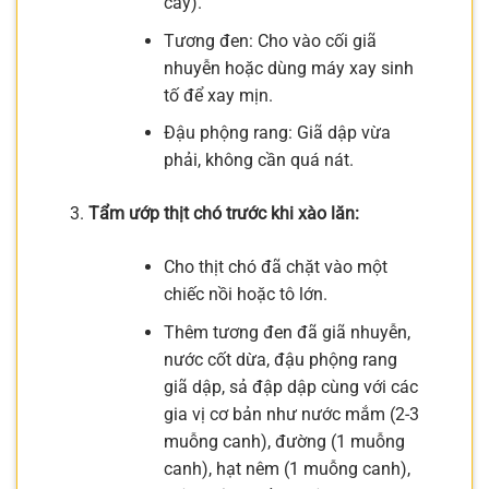
cầy).
Tương đen: Cho vào cối giã
nhuyễn hoặc dùng máy xay sinh
tố để xay mịn.
Đậu phộng rang: Giã dập vừa
phải, không cần quá nát.
Tẩm ướp thịt chó trước khi xào lăn:
Cho thịt chó đã chặt vào một
chiếc nồi hoặc tô lớn.
Thêm tương đen đã giã nhuyễn,
nước cốt dừa, đậu phộng rang
giã dập, sả đập dập cùng với các
gia vị cơ bản như nước mắm (2-3
muỗng canh), đường (1 muỗng
canh), hạt nêm (1 muỗng canh),