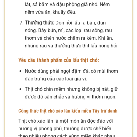
lát, sả băm và đậu phộng giã nhỏ. Nêm
nếm vừa ăn, khuấy đều.
Thưởng thức:
Dọn nồi lẩu ra bàn, đun
nóng. Bày bún, mì, các loại rau sống, rau
thơm và chén nước chấm ra kèm. Khi ăn,
nhúng rau và thưởng thức thịt lẩu nóng hổi.
Yêu cầu thành phẩm của lẩu thịt chó:
Nước dùng phải ngọt đậm đà, có mùi thơm
đặc trưng của các loại gia vị.
Thịt chó chín mềm nhưng không bị nát, giữ
được độ săn chắc và hương vị thơm ngon.
Công thức thịt chó xào lăn kiểu miền Tây trứ danh
Thịt chó xào lăn là một món ăn độc đáo với
hương vị phong phú, thường được chế biến
theo nhiều phong cách vùng miền khác nhau.