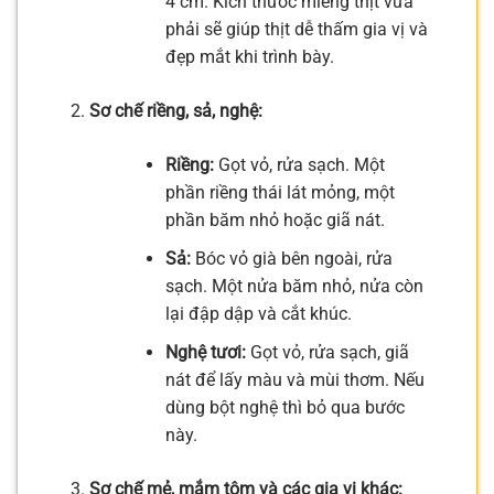
4 cm. Kích thước miếng thịt vừa
phải sẽ giúp thịt dễ thấm gia vị và
đẹp mắt khi trình bày.
Sơ chế riềng, sả, nghệ:
Riềng:
Gọt vỏ, rửa sạch. Một
phần riềng thái lát mỏng, một
phần băm nhỏ hoặc giã nát.
Sả:
Bóc vỏ già bên ngoài, rửa
sạch. Một nửa băm nhỏ, nửa còn
lại đập dập và cắt khúc.
Nghệ tươi:
Gọt vỏ, rửa sạch, giã
nát để lấy màu và mùi thơm. Nếu
dùng bột nghệ thì bỏ qua bước
này.
Sơ chế mẻ, mắm tôm và các gia vị khác: