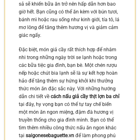
sả sẽ khiến bữa ăn trở nên hấp dẫn hơn bao
giờ hết. Bạn cũng có thể ăn kèm với bún tươi,
bánh mì hoặc rau sống như kinh giới, tía tô, lá
mơ lông để tăng thêm hương vị và giảm cảm
giác ngấy.
Đặc biệt, món giả cầy rất thích hợp để nhâm
nhi trong những ngày trời se lạnh hoặc trong
các bữa tiệc gia đình, bạn bè. Một chén rượu
nếp hoặc chút bia lạnh sẽ là sự kết hợp hoàn
hảo để tăng thêm sự hứng khởi khi thưởng
thức món ăn đặc sắc này. Với những hướng
dẫn chi tiết về
cách nấu giả cầy thịt lợn ba chỉ
tại đây, hy vọng bạn có thể tự tay chế biến
một món ăn ngon miệng, đậm đà hương vị
truyền thống cho gia đình mình. Bạn có thể
tìm thêm nhiều công thức nấu ăn ngon khác
tại
saigonesebaguette.vn
để làm phong phú