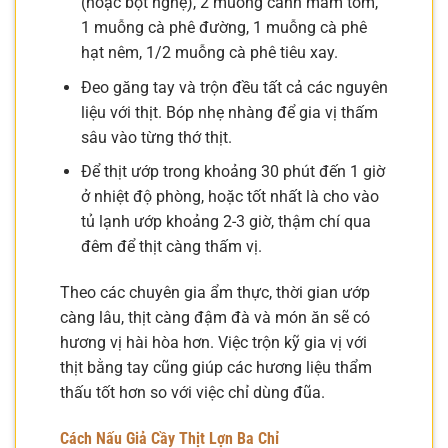
(hoặc bột nghệ), 2 muỗng canh mắm tôm,
1 muỗng cà phê đường, 1 muỗng cà phê
hạt nêm, 1/2 muỗng cà phê tiêu xay.
Đeo găng tay và trộn đều tất cả các nguyên
liệu với thịt. Bóp nhẹ nhàng để gia vị thấm
sâu vào từng thớ thịt.
Để thịt ướp trong khoảng 30 phút đến 1 giờ
ở nhiệt độ phòng, hoặc tốt nhất là cho vào
tủ lạnh ướp khoảng 2-3 giờ, thậm chí qua
đêm để thịt càng thấm vị.
Theo các chuyên gia ẩm thực, thời gian ướp
càng lâu, thịt càng đậm đà và món ăn sẽ có
hương vị hài hòa hơn. Việc trộn kỹ gia vị với
thịt bằng tay cũng giúp các hương liệu thẩm
thấu tốt hơn so với việc chỉ dùng đũa.
Cách Nấu Giả Cầy Thịt Lợn Ba Chỉ