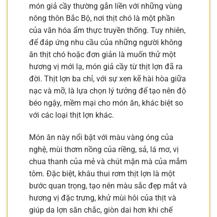
món giả cầy thường gắn liền với những vùng
nông thôn Bắc Bộ, nơi thịt chó là một phần
của văn hóa ẩm thực truyền thống. Tuy nhiên,
để đáp ứng nhu cầu của những người không
ăn thịt chó hoặc đơn giản là muốn thử một
hương vị mới lạ, món giả cầy từ thịt lợn đã ra
đời. Thịt lợn ba chỉ, với sự xen kẽ hài hòa giữa
nạc và mỡ, là lựa chọn lý tưởng để tạo nên độ
béo ngậy, mềm mại cho món ăn, khác biệt so
với các loại thịt lợn khác.
Món ăn này nổi bật với màu vàng óng của
nghệ, mùi thơm nồng của riềng, sả, lá mơ, vị
chua thanh của mẻ và chút mặn mà của mắm
tôm. Đặc biệt, khâu thui rơm thịt lợn là một
bước quan trọng, tạo nên màu sắc đẹp mắt và
hương vị đặc trưng, khử mùi hôi của thịt và
giúp da lợn săn chắc, giòn dai hơn khi chế