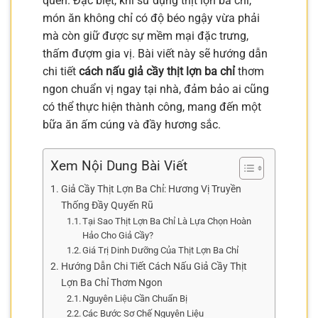
quên. Đặc biệt, khi sử dụng thịt lợn ba chỉ,
món ăn không chỉ có độ béo ngậy vừa phải
mà còn giữ được sự mềm mại đặc trưng,
thấm đượm gia vị. Bài viết này sẽ hướng dẫn
chi tiết
cách nấu giả cầy thịt lợn ba chỉ
thơm
ngon chuẩn vị ngay tại nhà, đảm bảo ai cũng
có thể thực hiện thành công, mang đến một
bữa ăn ấm cúng và đầy hương sắc.
Xem Nội Dung Bài Viết
Giả Cầy Thịt Lợn Ba Chỉ: Hương Vị Truyền
Thống Đầy Quyến Rũ
Tại Sao Thịt Lợn Ba Chỉ Là Lựa Chọn Hoàn
Hảo Cho Giả Cầy?
Giá Trị Dinh Dưỡng Của Thịt Lợn Ba Chỉ
Hướng Dẫn Chi Tiết Cách Nấu Giả Cầy Thịt
Lợn Ba Chỉ Thơm Ngon
Nguyên Liệu Cần Chuẩn Bị
Các Bước Sơ Chế Nguyên Liệu