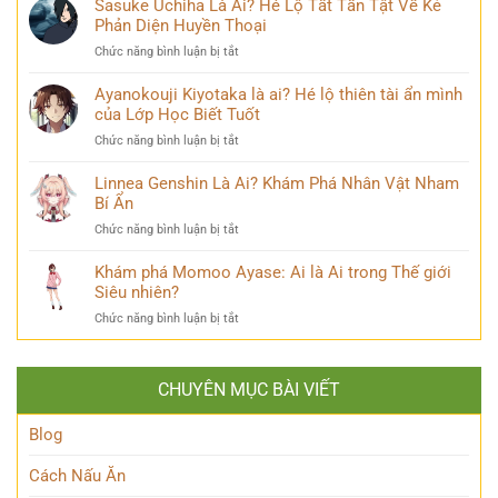
Sasuke Uchiha Là Ai? Hé Lộ Tất Tần Tật Về Kẻ
‘siêu
Bi
Là
Phản Diện Huyền Thoại
năng
kịch
Ai:
lực’
ở
Chức năng bình luận bị tắt
Khám
và
Sasuke
Phá
câu
Uchiha
Ayanokouji Kiyotaka là ai? Hé lộ thiên tài ẩn mình
Pháp
chuyện
Là
của Lớp Học Biết Tuốt
Sư
đời
Ai?
Lý
thú
ở
Chức năng bình luận bị tắt
Hé
Trí
vị
Ayanokouji
Lộ
&
Kiyotaka
Linnea Genshin Là Ai? Khám Phá Nhân Vật Nham
Tất
Số
là
Bí Ẩn
Tần
Phận
ai?
Tật
Bi
ở
Chức năng bình luận bị tắt
Hé
Về
Thương
Linnea
lộ
Kẻ
Genshin
Khám phá Momoo Ayase: Ai là Ai trong Thế giới
thiên
Phản
Là
Siêu nhiên?
tài
Diện
Ai?
ẩn
Huyền
ở
Chức năng bình luận bị tắt
Khám
mình
Thoại
Khám
Phá
của
phá
Nhân
Lớp
Momoo
Vật
Học
CHUYÊN MỤC BÀI VIẾT
Ayase:
Nham
Biết
Ai
Bí
Tuốt
là
Blog
Ẩn
Ai
trong
Cách Nấu Ăn
Thế