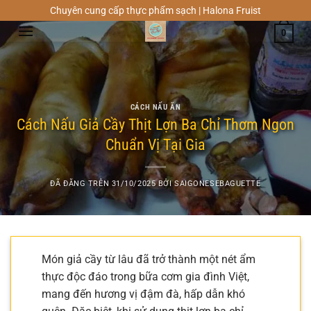
Chuyển
Chuyên cung cấp thực phẩm sạch | Halona Fruist
đến
0
nội
dung
CÁCH NẤU ĂN
Cách Nấu Giả Cầy Thịt Lợn Ba Chỉ Thơm Ngon
Chuẩn Vị Tại Gia
ĐÃ ĐĂNG TRÊN
31/10/2025
BỞI
SAIGONESEBAGUETTE
Món giả cầy từ lâu đã trở thành một nét ẩm
thực độc đáo trong bữa cơm gia đình Việt,
mang đến hương vị đậm đà, hấp dẫn khó