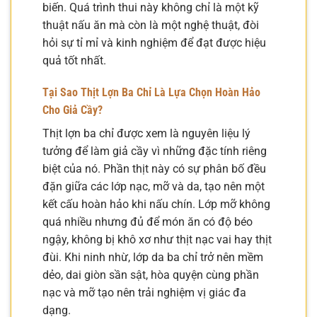
biến. Quá trình thui này không chỉ là một kỹ
thuật nấu ăn mà còn là một nghệ thuật, đòi
hỏi sự tỉ mỉ và kinh nghiệm để đạt được hiệu
quả tốt nhất.
Tại Sao Thịt Lợn Ba Chỉ Là Lựa Chọn Hoàn Hảo
Cho Giả Cầy?
Thịt lợn ba chỉ được xem là nguyên liệu lý
tưởng để làm giả cầy vì những đặc tính riêng
biệt của nó. Phần thịt này có sự phân bố đều
đặn giữa các lớp nạc, mỡ và da, tạo nên một
kết cấu hoàn hảo khi nấu chín. Lớp mỡ không
quá nhiều nhưng đủ để món ăn có độ béo
ngậy, không bị khô xơ như thịt nạc vai hay thịt
đùi. Khi ninh nhừ, lớp da ba chỉ trở nên mềm
dẻo, dai giòn sần sật, hòa quyện cùng phần
nạc và mỡ tạo nên trải nghiệm vị giác đa
dạng.