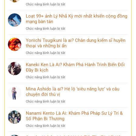
ở
Chức năng bình luận bị tắt
Điều
ít
Loạt 99+ ảnh Lý Nhã Kỳ mới nhất khiến cộng đồng
ai
mạng bàn tán
biết
ở
Chức năng bình luận bị tắt
về
Loạt
Mai
99+
Yoriichi Tsugikuni là ai? Chân dung kiếm sĩ huyền
Phương
ảnh
thoại và những bí ẩn
Thúy
Lý
sau
ở
Chức năng bình luận bị tắt
Nhã
nhiều
Yoriichi
Kỳ
năm
Tsugikuni
Kaneki Ken Là Ai? Khám Phá Hành Trình Biến Đổi
mới
đăng
là
Đầy Bi kịch
nhất
quang
ai?
khiến
ở
Chức năng bình luận bị tắt
Chân
cộng
Kaneki
dung
đồng
Ken
Mina Ashido là ai? Hé lộ ‘siêu năng lực’ và câu
kiếm
mạng
Là
chuyện đời thú vị
sĩ
bàn
Ai?
huyền
tán
ở
Chức năng bình luận bị tắt
Khám
thoại
Mina
Phá
và
Ashido
Nanami Kento Là Ai: Khám Phá Pháp Sư Lý Trí &
Hành
những
là
Số Phận Bi Thương
Trình
bí
ai?
Biến
ẩn
ở
Chức năng bình luận bị tắt
Hé
Đổi
Nanami
lộ
Đầy
Kento