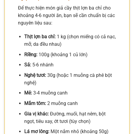
Để thực hiện món giả cầy thịt lợn ba chỉ cho
khoảng 4-6 người ăn, bạn sẽ cần chuẩn bị các
nguyên liệu sau:
Thịt lợn ba chỉ:
1 kg (chọn miếng có cả nạc,
mỡ, da đều nhau)
Riềng:
100g (khoảng 1 củ lớn)
Sả:
5-6 nhánh
Nghệ tươi:
30g (hoặc 1 muỗng cà phê bột
nghệ)
Mẻ:
3-4 muỗng canh
Mắm tôm:
2 muỗng canh
Gia vị khác:
Đường, muối, hạt nêm, bột
ngọt, tiêu xay, ớt tươi (tùy chọn)
Lá mơ lông:
Một nắm nhỏ (khoảng 50g)