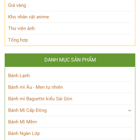
giới
Giá vàng
Siêu
nhiên?
Kho nhân vật anime
Thư viện ảnh
Tổng hợp
DANH MỤC SẢN PHẨM
Bánh Lạnh
Bánh mì Âu - Men tự nhiên
Bánh mì Baguette kiểu Sài Gòn
Bánh Mì Cấp Đông
Bánh Mì Mềm
Bánh Ngàn Lớp