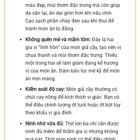
màu đẹp, mùi thơm đặc trưng mà còn giúp
da săn lại, ăn dai giòn hơn khi nấu chín.
Cạo sạch phần cháy đen sau khi thui để
tránh món ăn bị đắng.
Không quên mẻ và mắm tôm:
Đây là hai
gia vị “linh hồn” của món giả cầy, tạo nên vị
chua thanh và mùi thơm đặc trưng. Thiếu
một trong hai sẽ làm giảm đáng kể hương
vị của món ăn. Đảm bảo lọc mẻ kỹ để món
ăn mịn màng.
Kiểm soát độ cay:
Món giả cầy thường có
chút cay nồng để kích thích vị giác. Bạn có
thể điều chỉnh lượng ớt tươi hoặc ớt bột tùy
theo khẩu vị gia đình.
Ninh nhừ vừa đủ:
Thịt lợn ba chỉ cần được
ninh đủ mềm để thấm gia vị nhưng không
quá nát. Thời gian ninh có thể điều chỉnh