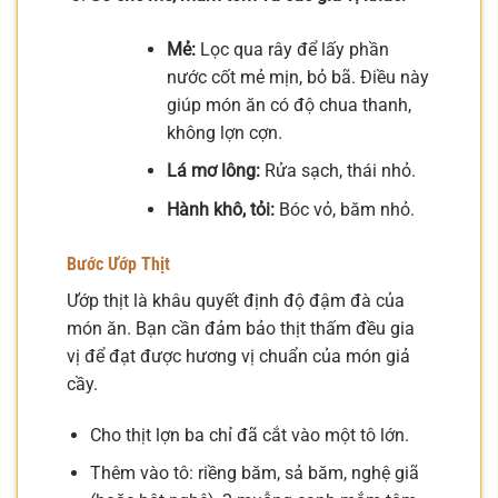
Mẻ:
Lọc qua rây để lấy phần
nước cốt mẻ mịn, bỏ bã. Điều này
giúp món ăn có độ chua thanh,
không lợn cợn.
Lá mơ lông:
Rửa sạch, thái nhỏ.
Hành khô, tỏi:
Bóc vỏ, băm nhỏ.
Bước Ướp Thịt
Ướp thịt là khâu quyết định độ đậm đà của
món ăn. Bạn cần đảm bảo thịt thấm đều gia
vị để đạt được hương vị chuẩn của món giả
cầy.
Cho thịt lợn ba chỉ đã cắt vào một tô lớn.
Thêm vào tô: riềng băm, sả băm, nghệ giã