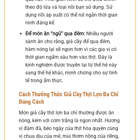
theo độ lửa và loại nồi bạn sử dụng. Sử
dụng nồi áp suất có thể rút ngắn thời gian
ninh đáng kể.
Để món ăn “ngủ” qua đêm:
Nhiều người
sành ăn cho rằng, giả cầy để qua đêm,
hâm nóng lại sẽ ngon hơn vì các gia vị có
thời gian ngấm sâu hơn vào thịt. Đây là
kinh nghiệm được truyền lại từ thế hệ này
sang thế hệ khác, minh chứng cho sự tinh
tế trong ẩm thực.
Cách Thưởng Thức Giả Cầy Thịt Lợn Ba Chỉ
Đúng Cách
Món giả cầy thịt lợn ba chỉ thường được ăn
nóng, kèm với cơm trắng là ngon nhất. Hương
vị đậm đà, béo ngậy của thịt hòa quyện cùng
vị chua dịu của mẻ, mùi thơm nồng của riềng,