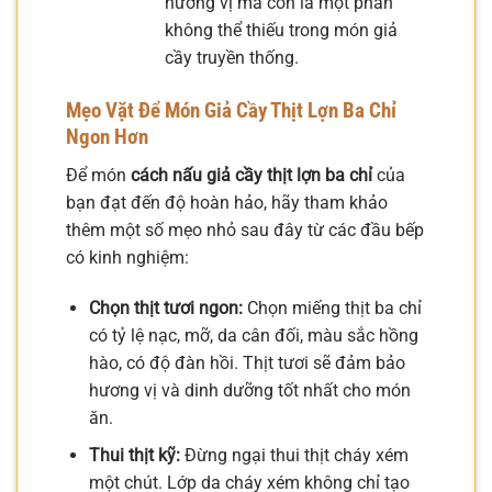
hương vị mà còn là một phần
không thể thiếu trong món giả
cầy truyền thống.
Mẹo Vặt Để Món Giả Cầy Thịt Lợn Ba Chỉ
Ngon Hơn
Để món
cách nấu giả cầy thịt lợn ba chỉ
của
bạn đạt đến độ hoàn hảo, hãy tham khảo
thêm một số mẹo nhỏ sau đây từ các đầu bếp
có kinh nghiệm:
Chọn thịt tươi ngon:
Chọn miếng thịt ba chỉ
có tỷ lệ nạc, mỡ, da cân đối, màu sắc hồng
hào, có độ đàn hồi. Thịt tươi sẽ đảm bảo
hương vị và dinh dưỡng tốt nhất cho món
ăn.
Thui thịt kỹ:
Đừng ngại thui thịt cháy xém
một chút. Lớp da cháy xém không chỉ tạo