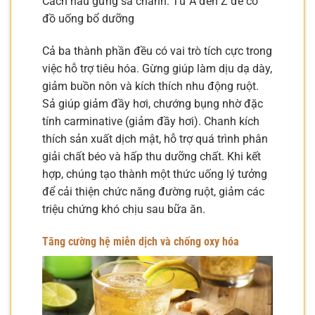
Cách nấu gừng sả chanh: Từ A đến Z để có
đồ uống bổ dưỡng
Cả ba thành phần đều có vai trò tích cực trong
việc hỗ trợ tiêu hóa. Gừng giúp làm dịu dạ dày,
giảm buồn nôn và kích thích nhu động ruột.
Sả giúp giảm đầy hơi, chướng bụng nhờ đặc
tính carminative (giảm đầy hơi). Chanh kích
thích sản xuất dịch mật, hỗ trợ quá trình phân
giải chất béo và hấp thu dưỡng chất. Khi kết
hợp, chúng tạo thành một thức uống lý tưởng
để cải thiện chức năng đường ruột, giảm các
triệu chứng khó chịu sau bữa ăn.
Tăng cường hệ miễn dịch và chống oxy hóa