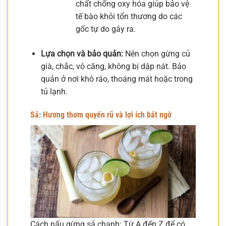
chất chống oxy hóa giúp bảo vệ
tế bào khỏi tổn thương do các
gốc tự do gây ra.
Lựa chọn và bảo quản:
Nên chọn gừng củ
già, chắc, vỏ căng, không bị dập nát. Bảo
quản ở nơi khô ráo, thoáng mát hoặc trong
tủ lạnh.
Sả: Hương thơm quyến rũ và lợi ích bất ngờ
Cách nấu gừng sả chanh: Từ A đến Z để có