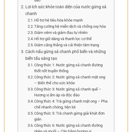
dào
Lợi ích sức khỏe toàn diện của nước gừng sả
chanh
Hỗ trợ hệ tiêu hóa khỏe mạnh
Tăng cường hệ miễn dịch và chống oxy hóa
Giảm viêm và giảm đau tự nhiên
Hỗ trợ giữ dáng và thanh lọc cơ thể
Giảm căng thẳng và cải thiện tâm trạng
Cách nấu gừng sả chanh phổ biến và những
biến tấu sáng tạo
Công thức 1: Nước gừng sả chanh đường
thốt nốt truyền thống
Công thức 2: Nước gừng sả chanh mật ong
– Biến thể cho sức khỏe
Công thức 3: Nước gừng sả chanh quế –
Hương vị ấm áp và độc đáo
Công thức 4: Trà gừng chanh mật ong – Pha
chế nhanh chóng, tiện lợi
Công thức 5: Trà chanh gừng giải khát đơn
giản
Công thức 6: Nước gừng sả chanh đường
phèn và muối – Cân bằng hương vị