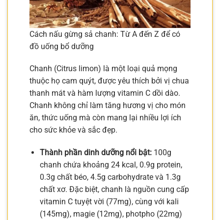
Cách nấu gừng sả chanh: Từ A đến Z để có
đồ uống bổ dưỡng
Chanh (Citrus limon) là một loại quả mọng
thuộc họ cam quýt, được yêu thích bởi vị chua
thanh mát và hàm lượng vitamin C dồi dào.
Chanh không chỉ làm tăng hương vị cho món
ăn, thức uống mà còn mang lại nhiều lợi ích
cho sức khỏe và sắc đẹp.
Thành phần dinh dưỡng nổi bật:
100g
chanh chứa khoảng 24 kcal, 0.9g protein,
0.3g chất béo, 4.5g carbohydrate và 1.3g
chất xơ. Đặc biệt, chanh là nguồn cung cấp
vitamin C tuyệt vời (77mg), cùng với kali
(145mg), magie (12mg), photpho (22mg)