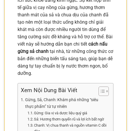
ích sức khỏe đáng kinh ngạc. Sự kết hợp tinh
tế giữa vị cay nồng của gừng, hương thơm
thanh mát của sả và chua dịu của chanh đã
tạo nên một loại thức uống không chỉ giải
khát mà còn được nhiều người tin dùng để
tăng cường sức đề kháng và hỗ trợ cơ thể. Bài
viết này sẽ hướng dẫn bạn chi tiết
cách nấu
gừng sả chanh
tại nhà, từ những công thức cơ
bản đến những biến tấu sáng tạo, giúp bạn dễ
dàng tự tay chuẩn bị ly nước thơm ngon, bổ
dưỡng.
Xem Nội Dung Bài Viết
Gừng, Sả, Chanh: Khám phá những “siêu
thực phẩm” từ tự nhiên
Gừng: Gia vị và dược liệu quý giá
Sả: Hương thơm quyến rũ và lợi ích bất ngờ
Chanh: Vị chua thanh và nguồn vitamin C dồi