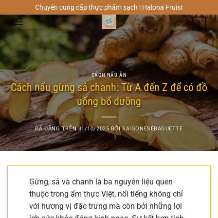
Chuyển
Chuyên cung cấp thực phẩm sạch | Halona Fruist
đến
0
nội
dung
CÁCH NẤU ĂN
Cách nấu gừng sả chanh: Từ A đến Z để có đồ
uống bổ dưỡng
ĐÃ ĐĂNG TRÊN
31/10/2025
BỞI
SAIGONESEBAGUETTE
Gừng, sả và chanh là ba nguyên liệu quen
thuộc trong ẩm thực Việt, nổi tiếng không chỉ
với hương vị đặc trưng mà còn bởi những lợi