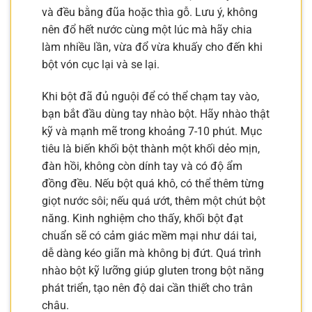
và đều bằng đũa hoặc thìa gỗ. Lưu ý, không
nên đổ hết nước cùng một lúc mà hãy chia
làm nhiều lần, vừa đổ vừa khuấy cho đến khi
bột vón cục lại và se lại.
Khi bột đã đủ nguội để có thể chạm tay vào,
bạn bắt đầu dùng tay nhào bột. Hãy nhào thật
kỹ và mạnh mẽ trong khoảng 7-10 phút. Mục
tiêu là biến khối bột thành một khối dẻo mịn,
đàn hồi, không còn dính tay và có độ ẩm
đồng đều. Nếu bột quá khô, có thể thêm từng
giọt nước sôi; nếu quá ướt, thêm một chút bột
năng. Kinh nghiệm cho thấy, khối bột đạt
chuẩn sẽ có cảm giác mềm mại như dái tai,
dễ dàng kéo giãn mà không bị đứt. Quá trình
nhào bột kỹ lưỡng giúp gluten trong bột năng
phát triển, tạo nên độ dai cần thiết cho trân
châu.