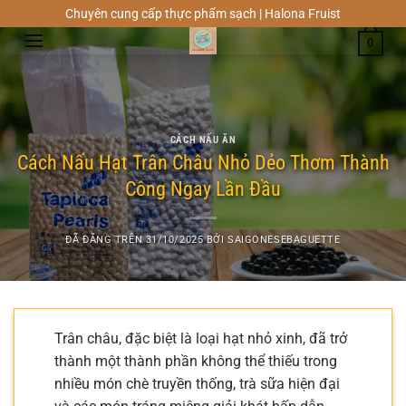
Chuyển
Chuyên cung cấp thực phẩm sạch | Halona Fruist
đến
0
nội
dung
CÁCH NẤU ĂN
Cách Nấu Hạt Trân Châu Nhỏ Dẻo Thơm Thành
Công Ngay Lần Đầu
ĐÃ ĐĂNG TRÊN
31/10/2025
BỞI
SAIGONESEBAGUETTE
Trân châu, đặc biệt là loại hạt nhỏ xinh, đã trở
thành một thành phần không thể thiếu trong
nhiều món chè truyền thống, trà sữa hiện đại