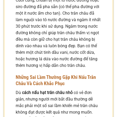
Cuối cùng, chuẩn bị một tô nước đường hoặc
siro đường đã pha sẵn (có thể pha đường với
một ít nước ấm cho tan). Cho trân châu đã
làm nguội vào tô nước đường và ngâm ít nhất
30 phút trước khi sử dụng. Ngâm trong nước
đường không chỉ giúp trân châu thấm vị ngọt
đều mà còn giữ cho hạt trân châu không bị
dính vào nhau và luôn bóng đẹp. Bạn có thể
thêm một chút tinh dầu vani, nước cốt dừa,
hoặc hương lá dứa vào nước đường để tăng
thêm hương vị hấp dẫn cho trân châu.
Những Sai Lầm Thường Gặp Khi Nấu Trân
Châu Và Cách Khắc Phục
Dù
cách nấu hạt trân châu nhỏ
có vẻ đơn
giản, nhưng người mới bắt đầu thường dễ
mắc phải một số sai lầm khiến mẻ trân châu
không đạt được kết quả như mong muốn.