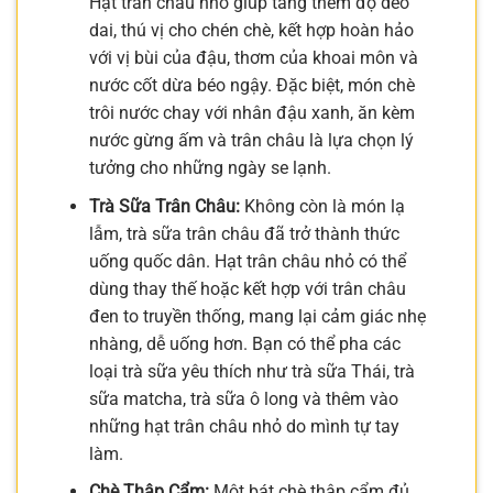
Hạt trân châu nhỏ giúp tăng thêm độ dẻo
dai, thú vị cho chén chè, kết hợp hoàn hảo
với vị bùi của đậu, thơm của khoai môn và
nước cốt dừa béo ngậy. Đặc biệt, món chè
trôi nước chay với nhân đậu xanh, ăn kèm
nước gừng ấm và trân châu là lựa chọn lý
tưởng cho những ngày se lạnh.
Trà Sữa Trân Châu:
Không còn là món lạ
lẫm, trà sữa trân châu đã trở thành thức
uống quốc dân. Hạt trân châu nhỏ có thể
dùng thay thế hoặc kết hợp với trân châu
đen to truyền thống, mang lại cảm giác nhẹ
nhàng, dễ uống hơn. Bạn có thể pha các
loại trà sữa yêu thích như trà sữa Thái, trà
sữa matcha, trà sữa ô long và thêm vào
những hạt trân châu nhỏ do mình tự tay
làm.
Chè Thập Cẩm:
Một bát chè thập cẩm đủ