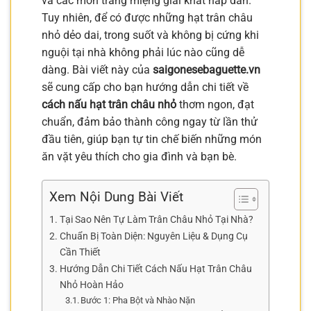
và các món tráng miệng giải khát hấp dẫn.
Tuy nhiên, để có được những hạt trân châu
nhỏ dẻo dai, trong suốt và không bị cứng khi
nguội tại nhà không phải lúc nào cũng dễ
dàng. Bài viết này của
saigonesebaguette.vn
sẽ cung cấp cho bạn hướng dẫn chi tiết về
cách nấu hạt trân châu nhỏ
thơm ngon, đạt
chuẩn, đảm bảo thành công ngay từ lần thử
đầu tiên, giúp bạn tự tin chế biến những món
ăn vặt yêu thích cho gia đình và bạn bè.
Xem Nội Dung Bài Viết
Tại Sao Nên Tự Làm Trân Châu Nhỏ Tại Nhà?
Chuẩn Bị Toàn Diện: Nguyên Liệu & Dụng Cụ
Cần Thiết
Hướng Dẫn Chi Tiết Cách Nấu Hạt Trân Châu
Nhỏ Hoàn Hảo
Bước 1: Pha Bột và Nhào Nặn