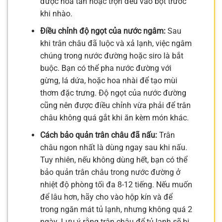
được hòa tan hoặc trộn đều vào bột trước
khi nhào.
Điều chỉnh độ ngọt của nước ngâm:
Sau
khi trân châu đã luộc và xả lạnh, việc ngâm
chúng trong nước đường hoặc siro là bắt
buộc. Bạn có thể pha nước đường với
gừng, lá dứa, hoặc hoa nhài để tạo mùi
thơm đặc trưng. Độ ngọt của nước đường
cũng nên được điều chỉnh vừa phải để trân
châu không quá gắt khi ăn kèm món khác.
Cách bảo quản trân châu đã nấu:
Trân
châu ngon nhất là dùng ngay sau khi nấu.
Tuy nhiên, nếu không dùng hết, bạn có thể
bảo quản trân châu trong nước đường ở
nhiệt độ phòng tối đa 8-12 tiếng. Nếu muốn
để lâu hơn, hãy cho vào hộp kín và để
trong ngăn mát tủ lạnh, nhưng không quá 2
ngày. Lưu ý rằng trân châu để tủ lạnh sẽ bị