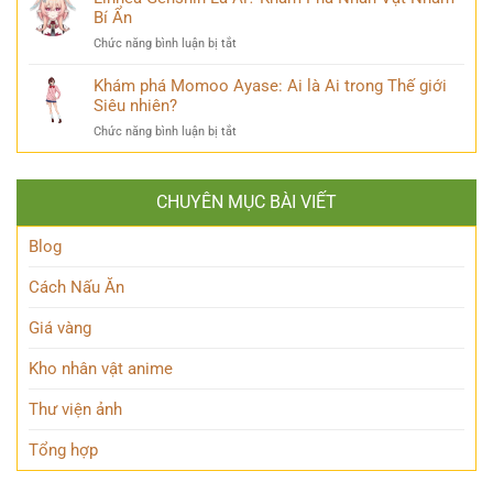
Số
là
Bí Ẩn
Tần
Phận
ai?
Tật
Bi
ở
Chức năng bình luận bị tắt
Hé
Về
Thương
Linnea
lộ
Kẻ
Genshin
Khám phá Momoo Ayase: Ai là Ai trong Thế giới
thiên
Phản
Là
Siêu nhiên?
tài
Diện
Ai?
ẩn
Huyền
ở
Chức năng bình luận bị tắt
Khám
mình
Thoại
Khám
Phá
của
phá
Nhân
Lớp
Momoo
Vật
Học
CHUYÊN MỤC BÀI VIẾT
Ayase:
Nham
Biết
Ai
Bí
Tuốt
là
Blog
Ẩn
Ai
trong
Cách Nấu Ăn
Thế
giới
Giá vàng
Siêu
nhiên?
Kho nhân vật anime
Thư viện ảnh
Tổng hợp