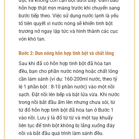
đục và không còn cặn bột dưới đáy. Đảm bảo
hỗn hợp thật mịn màng trước khi chuyển sang
bước tiếp theo. Việc sử dụng nước lạnh là yếu
tố tiên quyết vì nước nóng sẽ khiến tinh bột
trương nở ngay lập tức và hình thành các cục
vón khó tan.
Bước 2: Đun nóng hỗn hợp tinh bột và chất lỏng
Sau khi đã có hỗn hợp tinh bột đã hòa tan
đều, bạn cho phần nước nóng hoặc chất lỏng
cần làm sánh (ví dụ: 160-200ml nước, theo tỷ
lệ 1 phần bột : 8-10 phần nước) vào một nồi
sạch. Đặt nồi lên bếp và bật lửa vừa. Khi nước
trong nồi bắt đầu ấm lên nhưng chưa sôi, từ
từ đổ hỗn hợp tinh bột đã hòa tan ở Bước 1
vào nồi. Lưu ý là đổ từ từ và một tay khuấy
liên tục để tinh bột không bị lắng xuống đáy
nồi và bắt đầu quá trình làm sánh đều.