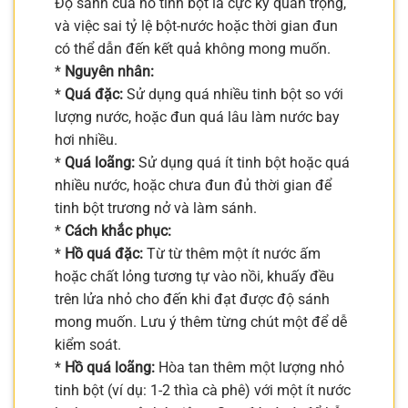
Độ sánh của hồ tinh bột là cực kỳ quan trọng,
và việc sai tỷ lệ bột-nước hoặc thời gian đun
có thể dẫn đến kết quả không mong muốn.
*
Nguyên nhân:
*
Quá đặc:
Sử dụng quá nhiều tinh bột so với
lượng nước, hoặc đun quá lâu làm nước bay
hơi nhiều.
*
Quá loãng:
Sử dụng quá ít tinh bột hoặc quá
nhiều nước, hoặc chưa đun đủ thời gian để
tinh bột trương nở và làm sánh.
*
Cách khắc phục:
*
Hồ quá đặc:
Từ từ thêm một ít nước ấm
hoặc chất lỏng tương tự vào nồi, khuấy đều
trên lửa nhỏ cho đến khi đạt được độ sánh
mong muốn. Lưu ý thêm từng chút một để dễ
kiểm soát.
*
Hồ quá loãng:
Hòa tan thêm một lượng nhỏ
tinh bột (ví dụ: 1-2 thìa cà phê) với một ít nước