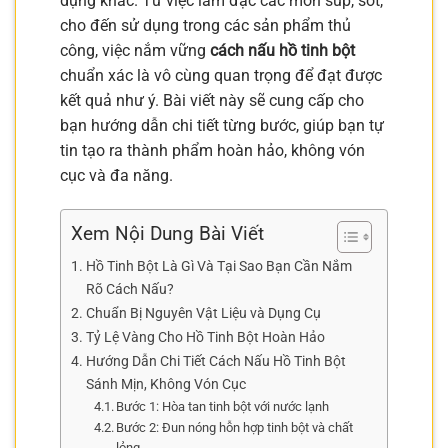
dụng khác. Từ việc làm đặc các món súp, sốt,
cho đến sử dụng trong các sản phẩm thủ
công, việc nắm vững
cách nấu hồ tinh bột
chuẩn xác là vô cùng quan trọng để đạt được
kết quả như ý. Bài viết này sẽ cung cấp cho
bạn hướng dẫn chi tiết từng bước, giúp bạn tự
tin tạo ra thành phẩm hoàn hảo, không vón
cục và đa năng.
Xem Nội Dung Bài Viết
Hồ Tinh Bột Là Gì Và Tại Sao Bạn Cần Nắm
Rõ Cách Nấu?
Chuẩn Bị Nguyên Vật Liệu và Dụng Cụ
Tỷ Lệ Vàng Cho Hồ Tinh Bột Hoàn Hảo
Hướng Dẫn Chi Tiết Cách Nấu Hồ Tinh Bột
Sánh Mịn, Không Vón Cục
Bước 1: Hòa tan tinh bột với nước lạnh
Bước 2: Đun nóng hỗn hợp tinh bột và chất
lỏng