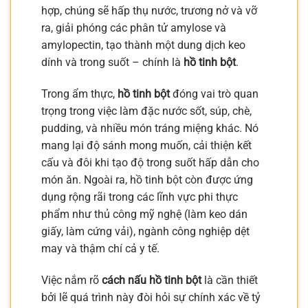
hợp, chúng sẽ hấp thụ nước, trương nở và vỡ
ra, giải phóng các phân tử amylose và
amylopectin, tạo thành một dung dịch keo
dính và trong suốt – chính là
hồ tinh bột
.
Trong ẩm thực,
hồ tinh bột
đóng vai trò quan
trọng trong việc làm đặc nước sốt, súp, chè,
pudding, và nhiều món tráng miệng khác. Nó
mang lại độ sánh mong muốn, cải thiện kết
cấu và đôi khi tạo độ trong suốt hấp dẫn cho
món ăn. Ngoài ra, hồ tinh bột còn được ứng
dụng rộng rãi trong các lĩnh vực phi thực
phẩm như thủ công mỹ nghệ (làm keo dán
giấy, làm cứng vải), ngành công nghiệp dệt
may và thậm chí cả y tế.
Việc nắm rõ
cách nấu hồ tinh bột
là cần thiết
bởi lẽ quá trình này đòi hỏi sự chính xác về tỷ