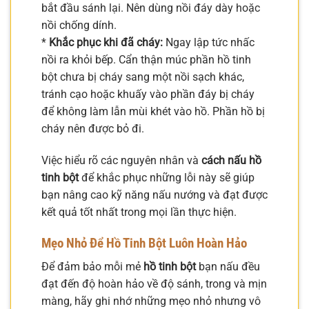
bắt đầu sánh lại. Nên dùng nồi đáy dày hoặc
nồi chống dính.
*
Khắc phục khi đã cháy:
Ngay lập tức nhấc
nồi ra khỏi bếp. Cẩn thận múc phần hồ tinh
bột chưa bị cháy sang một nồi sạch khác,
tránh cạo hoặc khuấy vào phần đáy bị cháy
để không làm lẫn mùi khét vào hồ. Phần hồ bị
cháy nên được bỏ đi.
Việc hiểu rõ các nguyên nhân và
cách nấu hồ
tinh bột
để khắc phục những lỗi này sẽ giúp
bạn nâng cao kỹ năng nấu nướng và đạt được
kết quả tốt nhất trong mọi lần thực hiện.
Mẹo Nhỏ Để Hồ Tinh Bột Luôn Hoàn Hảo
Để đảm bảo mỗi mẻ
hồ tinh bột
bạn nấu đều
đạt đến độ hoàn hảo về độ sánh, trong và mịn
màng, hãy ghi nhớ những mẹo nhỏ nhưng vô