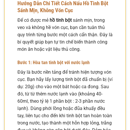
Hướng Dẫn Chi Tiết Cách Nấu Hồ Tinh Bột
Sánh Mịn, Không Vón Cục
Để có được mẻ
hồ tinh bột
sánh mịn, trong
veo và không hề vón cục, bạn cần tuân thủ
quy trình từng bước một cách cẩn thận. Đây là
bí quyết giúp bạn tự tin chế biến thành công
món ăn hoặc vật liệu thủ công.
Bước 1: Hòa tan tinh bột với nước lạnh
Đây là bước nền tảng để tránh hiện tượng vón
cục. Bạn hãy lấy lượng tinh bột đã chuẩn bị (ví
dụ: 20g) cho vào một bát hoặc ca đong. Sau
đó, từ từ thêm nước lạnh vào (khoảng 40-
60ml, theo tỷ lệ 1 phần bột : 2-3 phần nước
lạnh). Dùng phới lồng hoặc đũa khuấy đều
tay, liên tục cho đến khi tinh bột tan hoàn toàn
trong nước, tạo thành một hỗn hợp lỏng, trắng