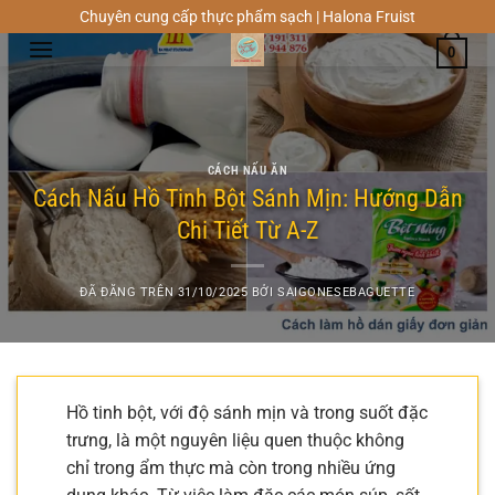
Chuyển
Chuyên cung cấp thực phẩm sạch | Halona Fruist
đến
0
nội
dung
CÁCH NẤU ĂN
Cách Nấu Hồ Tinh Bột Sánh Mịn: Hướng Dẫn
Chi Tiết Từ A-Z
ĐÃ ĐĂNG TRÊN
31/10/2025
BỞI
SAIGONESEBAGUETTE
Hồ tinh bột, với độ sánh mịn và trong suốt đặc
trưng, là một nguyên liệu quen thuộc không
chỉ trong ẩm thực mà còn trong nhiều ứng