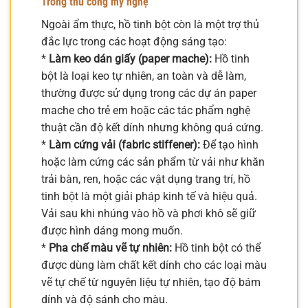
Trong thủ công mỹ nghệ
Ngoài ẩm thực, hồ tinh bột còn là một trợ thủ
đắc lực trong các hoạt động sáng tạo:
*
Làm keo dán giấy (paper mache):
Hồ tinh
bột là loại keo tự nhiên, an toàn và dễ làm,
thường được sử dụng trong các dự án paper
mache cho trẻ em hoặc các tác phẩm nghệ
thuật cần độ kết dính nhưng không quá cứng.
*
Làm cứng vải (fabric stiffener):
Để tạo hình
hoặc làm cứng các sản phẩm từ vải như khăn
trải bàn, ren, hoặc các vật dụng trang trí, hồ
tinh bột là một giải pháp kinh tế và hiệu quả.
Vải sau khi nhúng vào hồ và phơi khô sẽ giữ
được hình dáng mong muốn.
*
Pha chế màu vẽ tự nhiên:
Hồ tinh bột có thể
được dùng làm chất kết dính cho các loại màu
vẽ tự chế từ nguyên liệu tự nhiên, tạo độ bám
dính và độ sánh cho màu.