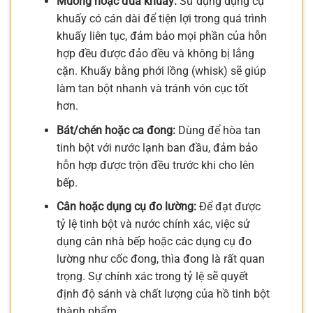
Muỗng hoặc đũa khuấy:
Sử dụng dụng cụ
khuấy có cán dài để tiện lợi trong quá trình
khuấy liên tục, đảm bảo mọi phần của hỗn
hợp đều được đảo đều và không bị lắng
cặn. Khuấy bằng phới lồng (whisk) sẽ giúp
làm tan bột nhanh và tránh vón cục tốt
hơn.
Bát/chén hoặc ca đong:
Dùng để hòa tan
tinh bột với nước lạnh ban đầu, đảm bảo
hỗn hợp được trộn đều trước khi cho lên
bếp.
Cân hoặc dụng cụ đo lường:
Để đạt được
tỷ lệ tinh bột và nước chính xác, việc sử
dụng cân nhà bếp hoặc các dụng cụ đo
lường như cốc đong, thìa đong là rất quan
trọng. Sự chính xác trong tỷ lệ sẽ quyết
định độ sánh và chất lượng của hồ tinh bột
thành phẩm.