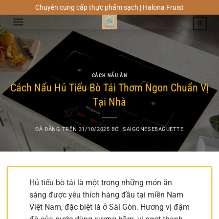
Chuyển
Chuyên cung cấp thực phẩm sạch | Halona Fruist
đến
0
nội
dung
CÁCH NẤU ĂN
Cách Nấu Hủ Tiếu Bò Tái Thơm Ngon Chuẩn Vị
Tại Nhà
ĐÃ ĐĂNG TRÊN
31/10/2025
BỞI
SAIGONESEBAGUETTE
Hủ tiếu bò tái là một trong những món ăn
sáng được yêu thích hàng đầu tại miền Nam
Việt Nam, đặc biệt là ở Sài Gòn. Hương vị đậm