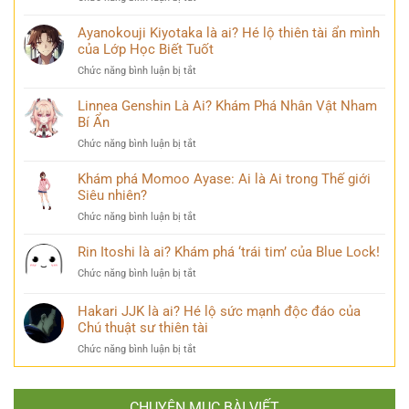
Khám
và
Sasuke
Phá
câu
Uchiha
Ayanokouji Kiyotaka là ai? Hé lộ thiên tài ẩn mình
Pháp
chuyện
Là
của Lớp Học Biết Tuốt
Sư
đời
Ai?
Lý
thú
ở
Chức năng bình luận bị tắt
Hé
Trí
vị
Ayanokouji
Lộ
&
Kiyotaka
Linnea Genshin Là Ai? Khám Phá Nhân Vật Nham
Tất
Số
là
Bí Ẩn
Tần
Phận
ai?
Tật
Bi
ở
Chức năng bình luận bị tắt
Hé
Về
Thương
Linnea
lộ
Kẻ
Genshin
Khám phá Momoo Ayase: Ai là Ai trong Thế giới
thiên
Phản
Là
Siêu nhiên?
tài
Diện
Ai?
ẩn
Huyền
ở
Chức năng bình luận bị tắt
Khám
mình
Thoại
Khám
Phá
của
phá
Rin Itoshi là ai? Khám phá ‘trái tim’ của Blue Lock!
Nhân
Lớp
Momoo
Vật
Học
ở
Chức năng bình luận bị tắt
Ayase:
Nham
Biết
Rin
Ai
Bí
Tuốt
Itoshi
Hakari JJK là ai? Hé lộ sức mạnh độc đáo của
là
Ẩn
là
Ai
Chú thuật sư thiên tài
ai?
trong
ở
Chức năng bình luận bị tắt
Khám
Thế
Hakari
phá
giới
JJK
‘trái
Siêu
là
tim’
nhiên?
CHUYÊN MỤC BÀI VIẾT