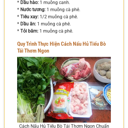
*
Dầu hào:
1 muỗng canh.
*
Nước tương:
1 muỗng cà phê.
*
Tiêu xay:
1/2 muỗng cà phê.
*
Dầu ăn:
1 muỗng cà phê.
*
Tỏi băm:
1 muỗng cà phê.
Quy Trình Thực Hiện Cách Nấu Hủ Tiếu Bò
Tái Thơm Ngon
Cách Nấu Hủ Tiếu Bò Tái Thơm Ngon Chuẩn