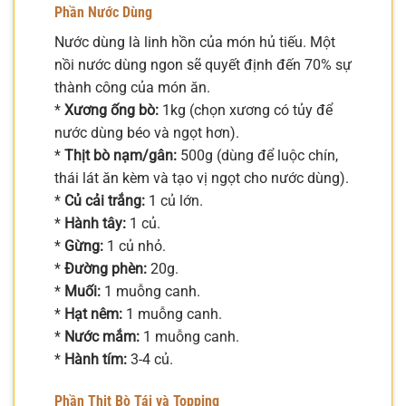
Phần Nước Dùng
Nước dùng là linh hồn của món hủ tiếu. Một
nồi nước dùng ngon sẽ quyết định đến 70% sự
thành công của món ăn.
*
Xương ống bò:
1kg (chọn xương có tủy để
nước dùng béo và ngọt hơn).
*
Thịt bò nạm/gân:
500g (dùng để luộc chín,
thái lát ăn kèm và tạo vị ngọt cho nước dùng).
*
Củ cải trắng:
1 củ lớn.
*
Hành tây:
1 củ.
*
Gừng:
1 củ nhỏ.
*
Đường phèn:
20g.
*
Muối:
1 muỗng canh.
*
Hạt nêm:
1 muỗng canh.
*
Nước mắm:
1 muỗng canh.
*
Hành tím:
3-4 củ.
Phần Thịt Bò Tái và Topping