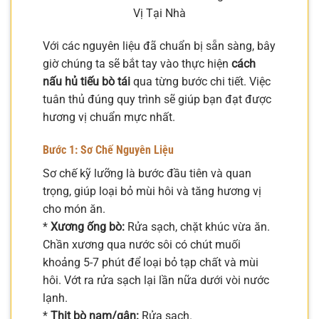
Vị Tại Nhà
Với các nguyên liệu đã chuẩn bị sẵn sàng, bây
giờ chúng ta sẽ bắt tay vào thực hiện
cách
nấu hủ tiếu bò tái
qua từng bước chi tiết. Việc
tuân thủ đúng quy trình sẽ giúp bạn đạt được
hương vị chuẩn mực nhất.
Bước 1: Sơ Chế Nguyên Liệu
Sơ chế kỹ lưỡng là bước đầu tiên và quan
trọng, giúp loại bỏ mùi hôi và tăng hương vị
cho món ăn.
*
Xương ống bò:
Rửa sạch, chặt khúc vừa ăn.
Chần xương qua nước sôi có chút muối
khoảng 5-7 phút để loại bỏ tạp chất và mùi
hôi. Vớt ra rửa sạch lại lần nữa dưới vòi nước
lạnh.
*
Thịt bò nạm/gân:
Rửa sạch.