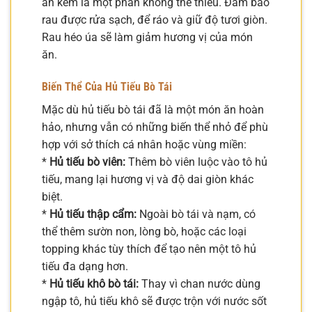
ăn kèm là một phần không thể thiếu. Đảm bảo
rau được rửa sạch, để ráo và giữ độ tươi giòn.
Rau héo úa sẽ làm giảm hương vị của món
ăn.
Biến Thể Của Hủ Tiếu Bò Tái
Mặc dù hủ tiếu bò tái đã là một món ăn hoàn
hảo, nhưng vẫn có những biến thể nhỏ để phù
hợp với sở thích cá nhân hoặc vùng miền:
*
Hủ tiếu bò viên:
Thêm bò viên luộc vào tô hủ
tiếu, mang lại hương vị và độ dai giòn khác
biệt.
*
Hủ tiếu thập cẩm:
Ngoài bò tái và nạm, có
thể thêm sườn non, lòng bò, hoặc các loại
topping khác tùy thích để tạo nên một tô hủ
tiếu đa dạng hơn.
*
Hủ tiếu khô bò tái:
Thay vì chan nước dùng
ngập tô, hủ tiếu khô sẽ được trộn với nước sốt