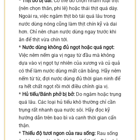
*
Thịt bò bị dai:
Có thể do chọn nhầm loại thịt
(nên chọn thăn, phi lê) hoặc thái thịt quá dày.
Ngoài ra, việc ngâm thịt bò tái quá lâu trong
nước dùng nóng cũng làm thịt chín kỹ và dai
hơn. Chỉ nên chan nước dùng ngay trước khi
ăn để thịt vừa chín tới.
*
Nước dùng không đủ ngọt hoặc quá ngọt:
Việc nêm nếm gia vị ngay từ đầu mà không
dựa vào vị ngọt tự nhiên của xương và củ quả
có thể làm nước dùng mất cân bằng. Hãy nêm
nếm từ từ, đợi nước dùng đủ thời gian ninh để
ra hết chất ngọt rồi mới điều chỉnh gia vị.
*
Hủ tiếu/Bánh phở bị bở:
Do ngâm hoặc trụng
quá lâu. Các loại hủ tiếu khô thường chỉ cần
trụng rất nhanh qua nước sôi. Hãy đọc kỹ
hướng dẫn trên bao bì và canh thời gian cẩn
thận.
*
Thiếu độ tươi ngon của rau sống:
Rau sống