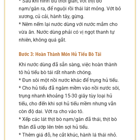
* Sau khi ninh đủ thời gian, vớt thịt bò
nạm/gân ra, để nguội rồi thái lát mỏng. Vớt bỏ
xương, củ cải, hành tây, gừng.
* Nêm nếm lại nước dùng với nước mắm cho
vừa ăn. Nước dùng phải có vị ngọt thanh tự
nhiên, không quá gắt.
Bước 3: Hoàn Thành Món Hủ Tiếu Bò Tái
Khi nước dùng đã sẵn sàng, việc hoàn thành
tô hủ tiếu bò tái rất nhanh chóng.
* Đun sôi một nồi nước khác để trụng hủ tiếu.
* Cho hủ tiếu đã ngâm mềm vào nồi nước sôi,
trụng nhanh khoảng 15-30 giây tùy loại hủ
tiếu, cho đến khi sợi hủ tiếu mềm nhưng vẫn
còn độ dai. Vớt ra cho vào tô.
* Xếp các lát thịt bò nạm/gân đã thái, thịt bò
thăn đã ướp lên trên sợi hủ tiếu.
* Thêm giá đỗ, hẹ cắt khúc, hành lá thái nhỏ.