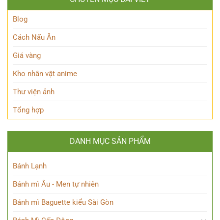
ai?
của
Hé
Blue
lộ
Blog
Lock!
sức
mạnh
Cách Nấu Ăn
độc
đáo
Giá vàng
của
Chú
Kho nhân vật anime
thuật
sư
Thư viện ảnh
thiên
tài
Tổng hợp
DANH MỤC SẢN PHẨM
Bánh Lạnh
Bánh mì Âu - Men tự nhiên
Bánh mì Baguette kiểu Sài Gòn