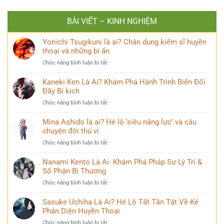
BÀI VIẾT – KINH NGHIỆM
Yoriichi Tsugikuni là ai? Chân dung kiếm sĩ huyền
thoại và những bí ẩn
ở
Chức năng bình luận bị tắt
Yoriichi
Tsugikuni
Kaneki Ken Là Ai? Khám Phá Hành Trình Biến Đổi
là
Đầy Bi kịch
ai?
ở
Chức năng bình luận bị tắt
Chân
Kaneki
dung
Ken
Mina Ashido là ai? Hé lộ ‘siêu năng lực’ và câu
kiếm
Là
chuyện đời thú vị
sĩ
Ai?
huyền
ở
Chức năng bình luận bị tắt
Khám
thoại
Mina
Phá
và
Ashido
Nanami Kento Là Ai: Khám Phá Pháp Sư Lý Trí &
Hành
những
là
Số Phận Bi Thương
Trình
bí
ai?
Biến
ẩn
ở
Chức năng bình luận bị tắt
Hé
Đổi
Nanami
lộ
Đầy
Kento
Sasuke Uchiha Là Ai? Hé Lộ Tất Tần Tật Về Kẻ
‘siêu
Bi
Là
Phản Diện Huyền Thoại
năng
kịch
Ai:
lực’
ở
Chức năng bình luận bị tắt