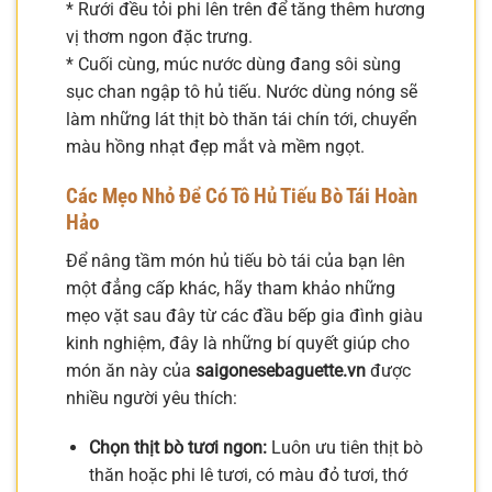
* Rưới đều tỏi phi lên trên để tăng thêm hương
vị thơm ngon đặc trưng.
* Cuối cùng, múc nước dùng đang sôi sùng
sục chan ngập tô hủ tiếu. Nước dùng nóng sẽ
làm những lát thịt bò thăn tái chín tới, chuyển
màu hồng nhạt đẹp mắt và mềm ngọt.
Các Mẹo Nhỏ Để Có Tô Hủ Tiếu Bò Tái Hoàn
Hảo
Để nâng tầm món hủ tiếu bò tái của bạn lên
một đẳng cấp khác, hãy tham khảo những
mẹo vặt sau đây từ các đầu bếp gia đình giàu
kinh nghiệm, đây là những bí quyết giúp cho
món ăn này của
saigonesebaguette.vn
được
nhiều người yêu thích:
Chọn thịt bò tươi ngon:
Luôn ưu tiên thịt bò
thăn hoặc phi lê tươi, có màu đỏ tươi, thớ