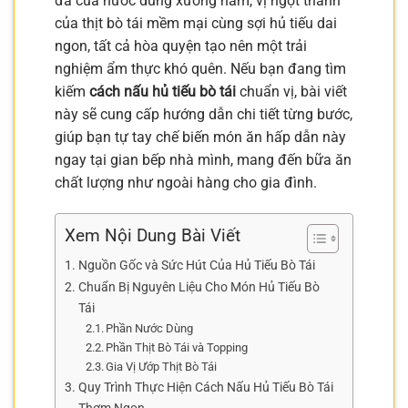
đà của nước dùng xương hầm, vị ngọt thanh
của thịt bò tái mềm mại cùng sợi hủ tiếu dai
ngon, tất cả hòa quyện tạo nên một trải
nghiệm ẩm thực khó quên. Nếu bạn đang tìm
kiếm
cách nấu hủ tiếu bò tái
chuẩn vị, bài viết
này sẽ cung cấp hướng dẫn chi tiết từng bước,
giúp bạn tự tay chế biến món ăn hấp dẫn này
ngay tại gian bếp nhà mình, mang đến bữa ăn
chất lượng như ngoài hàng cho gia đình.
Xem Nội Dung Bài Viết
Nguồn Gốc và Sức Hút Của Hủ Tiếu Bò Tái
Chuẩn Bị Nguyên Liệu Cho Món Hủ Tiếu Bò
Tái
Phần Nước Dùng
Phần Thịt Bò Tái và Topping
Gia Vị Ướp Thịt Bò Tái
Quy Trình Thực Hiện Cách Nấu Hủ Tiếu Bò Tái