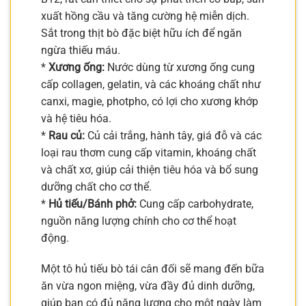
xuất hồng cầu và tăng cường hệ miễn dịch.
Sắt trong thịt bò đặc biệt hữu ích để ngăn
ngừa thiếu máu.
*
Xương ống:
Nước dùng từ xương ống cung
cấp collagen, gelatin, và các khoáng chất như
canxi, magie, photpho, có lợi cho xương khớp
và hệ tiêu hóa.
*
Rau củ:
Củ cải trắng, hành tây, giá đỗ và các
loại rau thơm cung cấp vitamin, khoáng chất
và chất xơ, giúp cải thiện tiêu hóa và bổ sung
dưỡng chất cho cơ thể.
*
Hủ tiếu/Bánh phở:
Cung cấp carbohydrate,
nguồn năng lượng chính cho cơ thể hoạt
động.
Một tô hủ tiếu bò tái cân đối sẽ mang đến bữa
ăn vừa ngon miệng, vừa đầy đủ dinh dưỡng,
giúp bạn có đủ năng lượng cho một ngày làm