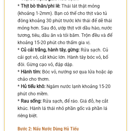
*
Thịt bò thăn/phi lê:
Thái lát thật mỏng
(khoảng 1-2mm). Bạn có thể cho thịt vào tủ
đông khoảng 30 phút trước khi thái để dễ thái
mỏng hơn. Sau đó, ướp thịt với dầu hào, nước
tương, tiêu, dầu ăn và tỏi băm. Trộn đều và để
khoảng 15-20 phút cho thấm gia vị.
*
Củ cải trắng, hành tây, gừng:
Rửa sạch. Củ
cải gọt vỏ, cắt khúc lớn. Hành tây bóc vỏ, bổ
đôi. Gừng cạo vỏ, đập dập.
*
Hành tím:
Bóc vỏ, nướng sơ qua lửa hoặc áp
chảo cho thơm.
*
Hủ tiếu khô:
Ngâm nước lạnh khoảng 15-20
phút cho mềm.
*
Rau sống:
Rửa sạch, để ráo. Giá đỗ, hẹ cắt
khúc. Hành lá thái nhỏ phần gốc và phần lá
riêng biệt.
Bước 2: Nấu Nước Dùng Hủ Tiếu