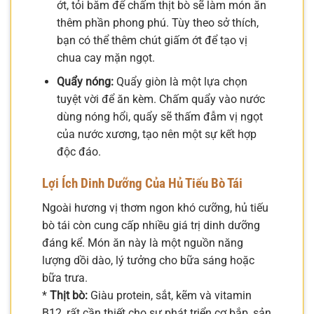
ớt, tỏi băm để chấm thịt bò sẽ làm món ăn
thêm phần phong phú. Tùy theo sở thích,
bạn có thể thêm chút giấm ớt để tạo vị
chua cay mặn ngọt.
Quẩy nóng:
Quẩy giòn là một lựa chọn
tuyệt vời để ăn kèm. Chấm quẩy vào nước
dùng nóng hổi, quẩy sẽ thấm đẫm vị ngọt
của nước xương, tạo nên một sự kết hợp
độc đáo.
Lợi Ích Dinh Dưỡng Của Hủ Tiếu Bò Tái
Ngoài hương vị thơm ngon khó cưỡng, hủ tiếu
bò tái còn cung cấp nhiều giá trị dinh dưỡng
đáng kể. Món ăn này là một nguồn năng
lượng dồi dào, lý tưởng cho bữa sáng hoặc
bữa trưa.
*
Thịt bò:
Giàu protein, sắt, kẽm và vitamin
B12, rất cần thiết cho sự phát triển cơ bắp, sản