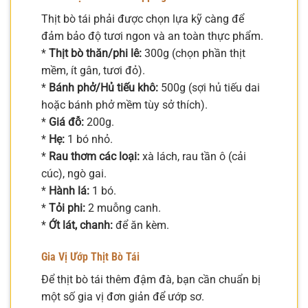
Thịt bò tái phải được chọn lựa kỹ càng để
đảm bảo độ tươi ngon và an toàn thực phẩm.
*
Thịt bò thăn/phi lê:
300g (chọn phần thịt
mềm, ít gân, tươi đỏ).
*
Bánh phở/Hủ tiếu khô:
500g (sợi hủ tiếu dai
hoặc bánh phở mềm tùy sở thích).
*
Giá đỗ:
200g.
*
Hẹ:
1 bó nhỏ.
*
Rau thơm các loại:
xà lách, rau tần ô (cải
cúc), ngò gai.
*
Hành lá:
1 bó.
*
Tỏi phi:
2 muỗng canh.
*
Ớt lát, chanh:
để ăn kèm.
Gia Vị Ướp Thịt Bò Tái
Để thịt bò tái thêm đậm đà, bạn cần chuẩn bị
một số gia vị đơn giản để ướp sơ.