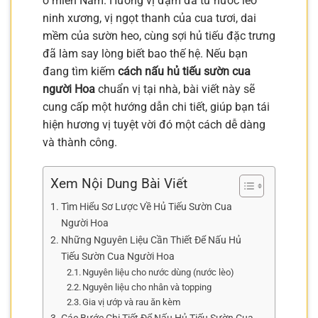
ở miền Nam. Hương vị đậm đà từ nước lèo
ninh xương, vị ngọt thanh của cua tươi, dai
mềm của sườn heo, cùng sợi hủ tiếu đặc trưng
đã làm say lòng biết bao thế hệ. Nếu bạn
đang tìm kiếm
cách nấu hủ tiếu sườn cua
người Hoa
chuẩn vị tại nhà, bài viết này sẽ
cung cấp một hướng dẫn chi tiết, giúp bạn tái
hiện hương vị tuyệt vời đó một cách dễ dàng
và thành công.
Xem Nội Dung Bài Viết
Tìm Hiểu Sơ Lược Về Hủ Tiếu Sườn Cua
Người Hoa
Những Nguyên Liệu Cần Thiết Để Nấu Hủ
Tiếu Sườn Cua Người Hoa
Nguyên liệu cho nước dùng (nước lèo)
Nguyên liệu cho nhân và topping
Gia vị ướp và rau ăn kèm