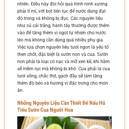
nhiên. Điều này đòi hỏi quá trình ninh xương
phải tỉ mỉ, vớt bọt liên tục để nước dùng đạt
độ trong và không bị đục. Các nguyên liệu
như củ cải trắng, hành tây thường được thêm
vào để tăng thêm vị ngọt tự nhiên cho nước
lèo mà không cần dùng quá nhiều phụ gia.
Việc lựa chọn nguyên liệu tươi ngon là yếu tố
then chốt, đặc biệt là sườn non và cua. Sườn
non phải là loại có nạc và mỡ xen kẽ, khi hầm
sẽ mềm rục mà không bị khô. Cua phải là cua
tươi sống, chắc thịt, gạch đầy sẽ làm tăng
thêm độ béo và hương vị đặc trưng cho món
ăn.
Những Nguyên Liệu Cần Thiết Để Nấu Hủ
Tiếu Sườn Cua Người Hoa