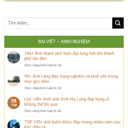
BÀI VIẾT – KINH NGHIỆM
136+ Ảnh thành phố hiện đại lung linh khi thành
phố lên đèn
ở
Chức năng bình luận bị tắt
136+
Ảnh
99+ Ảnh Lăng Bác trang nghiêm và bình yên trong
thành
mọi góc nhìn
phố
ở
Chức năng bình luận bị tắt
hiện
99+
đại
Ảnh
List 148+ hình ảnh Vịnh Hạ Long đẹp hùng vĩ
lung
08
Lăng
không thể bỏ qua
linh
Th8
Bác
khi
ở
Chức năng bình luận bị tắt
trang
thành
List
nghiêm
phố
148+
TOP 145+ ảnh buồn khóc đẹp mang nhiều cảm xúc
và
lên
hình
khó diễn tả
bình