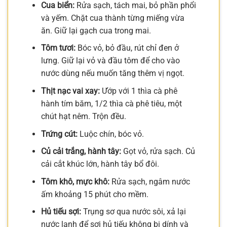
Cua biển:
Rửa sạch, tách mai, bỏ phần phổi
và yếm. Chặt cua thành từng miếng vừa
ăn. Giữ lại gạch cua trong mai.
Tôm tươi:
Bóc vỏ, bỏ đầu, rút chỉ đen ở
lưng. Giữ lại vỏ và đầu tôm để cho vào
nước dùng nếu muốn tăng thêm vị ngọt.
Thịt nạc vai xay:
Ướp với 1 thìa cà phê
hành tím băm, 1/2 thìa cà phê tiêu, một
chút hạt nêm. Trộn đều.
Trứng cút:
Luộc chín, bóc vỏ.
Củ cải trắng, hành tây:
Gọt vỏ, rửa sạch. Củ
cải cắt khúc lớn, hành tây bổ đôi.
Tôm khô, mực khô:
Rửa sạch, ngâm nước
ấm khoảng 15 phút cho mềm.
Hủ tiếu sợi:
Trụng sơ qua nước sôi, xả lại
nước lạnh để sợi hủ tiếu không bị dính và