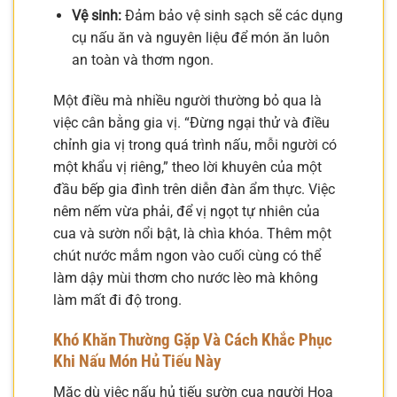
Vệ sinh:
Đảm bảo vệ sinh sạch sẽ các dụng
cụ nấu ăn và nguyên liệu để món ăn luôn
an toàn và thơm ngon.
Một điều mà nhiều người thường bỏ qua là
việc cân bằng gia vị. “Đừng ngại thử và điều
chỉnh gia vị trong quá trình nấu, mỗi người có
một khẩu vị riêng,” theo lời khuyên của một
đầu bếp gia đình trên diễn đàn ẩm thực. Việc
nêm nếm vừa phải, để vị ngọt tự nhiên của
cua và sườn nổi bật, là chìa khóa. Thêm một
chút nước mắm ngon vào cuối cùng có thể
làm dậy mùi thơm cho nước lèo mà không
làm mất đi độ trong.
Khó Khăn Thường Gặp Và Cách Khắc Phục
Khi Nấu Món Hủ Tiếu Này
Mặc dù việc nấu hủ tiếu sườn cua người Hoa