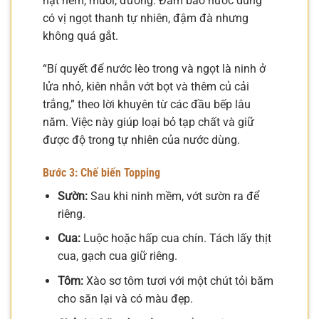
hạt nêm, muối, đường. Đảm bảo nước dùng
có vị ngọt thanh tự nhiên, đậm đà nhưng
không quá gắt.
“Bí quyết để nước lèo trong và ngọt là ninh ở
lửa nhỏ, kiên nhẫn vớt bọt và thêm củ cải
trắng,” theo lời khuyên từ các đầu bếp lâu
năm. Việc này giúp loại bỏ tạp chất và giữ
được độ trong tự nhiên của nước dùng.
Bước 3: Chế biến Topping
Sườn:
Sau khi ninh mềm, vớt sườn ra để
riêng.
Cua:
Luộc hoặc hấp cua chín. Tách lấy thịt
cua, gạch cua giữ riêng.
Tôm:
Xào sơ tôm tươi với một chút tỏi băm
cho săn lại và có màu đẹp.