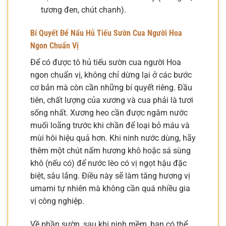
tương đen, chút chanh).
Bí Quyết Để Nấu Hủ Tiếu Sườn Cua Người Hoa
Ngon Chuẩn Vị
Để có được tô hủ tiếu sườn cua người Hoa
ngon chuẩn vị, không chỉ dừng lại ở các bước
cơ bản mà còn cần những bí quyết riêng. Đầu
tiên, chất lượng của xương và cua phải là tươi
sống nhất. Xương heo cần được ngâm nước
muối loãng trước khi chần để loại bỏ máu và
mùi hôi hiệu quả hơn. Khi ninh nước dùng, hãy
thêm một chút nấm hương khô hoặc sá sùng
khô (nếu có) để nước lèo có vị ngọt hậu đặc
biệt, sâu lắng. Điều này sẽ làm tăng hương vị
umami tự nhiên mà không cần quá nhiều gia
vị công nghiệp.
Về phần sườn, sau khi ninh mềm, bạn có thể