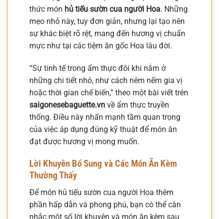
thức món
hủ tiếu sườn cua người Hoa
. Những
mẹo nhỏ này, tuy đơn giản, nhưng lại tạo nên
sự khác biệt rõ rệt, mang đến hương vị chuẩn
mực như tại các tiệm ăn gốc Hoa lâu đời.
“Sự tinh tế trong ẩm thực đôi khi nằm ở
những chi tiết nhỏ, như cách nêm nếm gia vị
hoặc thời gian chế biến,” theo một bài viết trên
saigonesebaguette.vn
về ẩm thực truyền
thống. Điều này nhấn mạnh tầm quan trọng
của việc áp dụng đúng kỹ thuật để món ăn
đạt được hương vị mong muốn.
Lời Khuyên Bổ Sung và Các Món Ăn Kèm
Thường Thấy
Để món hủ tiếu sườn cua người Hoa thêm
phần hấp dẫn và phong phú, bạn có thể cân
nhắc một số lời khuyên và món ăn kèm sau