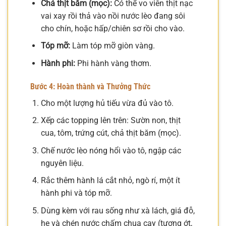
Chả thịt băm (mọc):
Có thể vo viên thịt nạc
vai xay rồi thả vào nồi nước lèo đang sôi
cho chín, hoặc hấp/chiên sơ rồi cho vào.
Tóp mỡ:
Làm tóp mỡ giòn vàng.
Hành phi:
Phi hành vàng thơm.
Bước 4: Hoàn thành và Thưởng Thức
Cho một lượng hủ tiếu vừa đủ vào tô.
Xếp các topping lên trên: Sườn non, thịt
cua, tôm, trứng cút, chả thịt băm (mọc).
Chế nước lèo nóng hổi vào tô, ngập các
nguyên liệu.
Rắc thêm hành lá cắt nhỏ, ngò rí, một ít
hành phi và tóp mỡ.
Dùng kèm với rau sống như xà lách, giá đỗ,
hẹ và chén nước chấm chua cay (tương ớt,