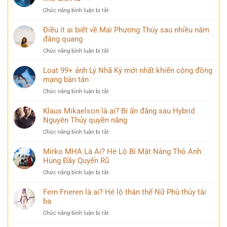
đèn
ảnh
yên
ở
Chức năng bình luận bị tắt
Vịnh
trong
TOP
Hạ
mọi
145+
Điều ít ai biết về Mai Phương Thúy sau nhiều năm
Long
góc
ảnh
đăng quang
đẹp
nhìn
buồn
hùng
ở
Chức năng bình luận bị tắt
khóc
vĩ
Điều
đẹp
không
ít
Loạt 99+ ảnh Lý Nhã Kỳ mới nhất khiến cộng đồng
mang
thể
ai
mạng bàn tán
nhiều
bỏ
biết
cảm
qua
ở
Chức năng bình luận bị tắt
về
xúc
Loạt
Mai
khó
99+
Klaus Mikaelson là ai? Bí ẩn đằng sau Hybrid
Phương
diễn
ảnh
Nguyên Thủy quyền năng
Thúy
tả
Lý
sau
ở
Chức năng bình luận bị tắt
Nhã
nhiều
Klaus
Kỳ
năm
Mikaelson
Mirko MHA Là Ai? Hé Lộ Bí Mật Nàng Thỏ Anh
mới
đăng
là
Hùng Đầy Quyến Rũ
nhất
quang
ai?
khiến
ở
Chức năng bình luận bị tắt
Bí
cộng
Mirko
ẩn
đồng
MHA
Fern Frieren là ai? Hé lộ thân thế Nữ Phù thủy tài
đằng
mạng
Là
ba
sau
bàn
Ai?
Hybrid
tán
ở
Chức năng bình luận bị tắt
Hé
Nguyên
Fern
Lộ
Thủy