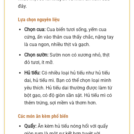
đây.
Lựa chọn nguyên liệu
Chọn cua:
Cua biển tươi sống, yếm cua
cứng, ấn vào thân cua thấy chắc, nặng tay
là cua ngon, nhiều thịt và gạch.
Chọn sườn:
Sườn non có xương nhỏ, thịt
đỏ tươi, ít mỡ.
Hủ tiếu:
Có nhiều loại hủ tiếu như hủ tiếu
dai, hủ tiếu mì. Bạn có thể chọn loại mình
yêu thích. Hủ tiếu dai thường được làm từ
bột gạo, có độ giòn sần sật. Hủ tiếu mì có
thêm trứng, sợi mềm và thơm hơn.
Các món ăn kèm phổ biến
Quẩy:
Ăn kèm hủ tiếu nóng hổi với quẩy
giòn rụm là một sự kết hợp tuyệt vời.