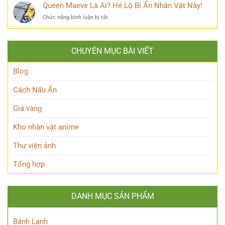
Frieren
Queen Maeve Là Ai? Hé Lộ Bí Ẩn Nhân Vật Này!
Bí
quyền
là
Mật
năng
ở
Chức năng bình luận bị tắt
ai?
Nàng
Queen
Hé
Thỏ
Maeve
lộ
Anh
Là
thân
Hùng
CHUYÊN MỤC BÀI VIẾT
Ai?
thế
Đầy
Hé
Nữ
Quyến
Lộ
Blog
Phù
Rũ
Bí
thủy
Ẩn
tài
Cách Nấu Ăn
Nhân
ba
Vật
Giá vàng
Này!
Kho nhân vật anime
Thư viện ảnh
Tổng hợp
DANH MỤC SẢN PHẨM
Bánh Lạnh