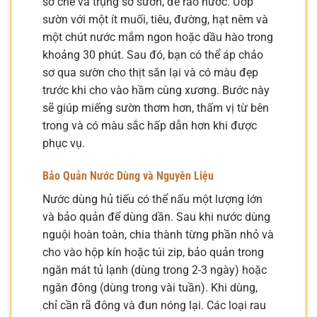
sơ chế và trụng sơ sườn, để ráo nước. Ướp
sườn với một ít muối, tiêu, đường, hạt nêm và
một chút nước mắm ngon hoặc dầu hào trong
khoảng 30 phút. Sau đó, bạn có thể áp chảo
sơ qua sườn cho thịt săn lại và có màu đẹp
trước khi cho vào hầm cùng xương. Bước này
sẽ giúp miếng sườn thơm hơn, thấm vị từ bên
trong và có màu sắc hấp dẫn hơn khi được
phục vụ.
Bảo Quản Nước Dùng và Nguyên Liệu
Nước dùng hủ tiếu có thể nấu một lượng lớn
và bảo quản để dùng dần. Sau khi nước dùng
nguội hoàn toàn, chia thành từng phần nhỏ và
cho vào hộp kín hoặc túi zip, bảo quản trong
ngăn mát tủ lạnh (dùng trong 2-3 ngày) hoặc
ngăn đông (dùng trong vài tuần). Khi dùng,
chỉ cần rã đông và đun nóng lại. Các loại rau