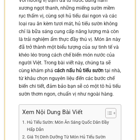
Với hương vị đậm đà từ nước dùng hầm
xương ngọt thanh, những miếng sườn mềm
rục thấm vị, cùng sợi hủ tiếu dai ngon và các
loại rau ăn kèm tươi mát, hủ tiếu sườn không
chỉ là bữa sáng cung cấp năng lượng mà còn
là trải nghiệm ẩm thực đầy thú vị. Món ăn này
đã trở thành một biểu tượng của sự tinh tế và
khéo léo trong cách chế biến món nước của
người Việt. Trong bài viết này, chúng ta sẽ
cùng khám phá
cách nấu hủ tiếu sườn
tại nhà,
từ khâu chọn nguyên liệu đến các bước chế
biến chi tiết, đảm bảo bạn sẽ có một tô hủ tiếu
sườn thơm ngon, chuẩn vị như ngoài hàng.
Xem Nội Dung Bài Viết
Hủ Tiếu Sườn: Món Ăn Sáng Quốc Dân Đầy
Hấp Dẫn
Giá Trị Dinh Dưỡng Từ Món Hủ Tiếu Sườn