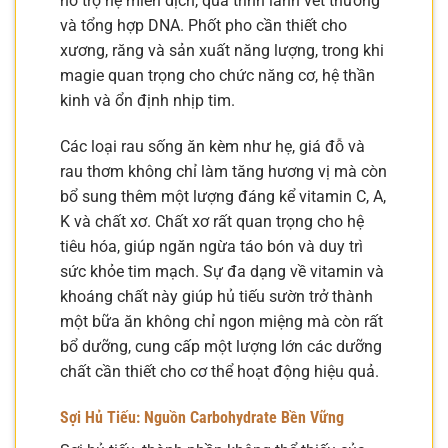
hỗ trợ hệ miễn dịch, quá trình lành vết thương
và tổng hợp DNA. Phốt pho cần thiết cho
xương, răng và sản xuất năng lượng, trong khi
magie quan trọng cho chức năng cơ, hệ thần
kinh và ổn định nhịp tim.
Các loại rau sống ăn kèm như hẹ, giá đỗ và
rau thơm không chỉ làm tăng hương vị mà còn
bổ sung thêm một lượng đáng kể vitamin C, A,
K và chất xơ. Chất xơ rất quan trọng cho hệ
tiêu hóa, giúp ngăn ngừa táo bón và duy trì
sức khỏe tim mạch. Sự đa dạng về vitamin và
khoáng chất này giúp hủ tiếu sườn trở thành
một bữa ăn không chỉ ngon miệng mà còn rất
bổ dưỡng, cung cấp một lượng lớn các dưỡng
chất cần thiết cho cơ thể hoạt động hiệu quả.
Sợi Hủ Tiếu: Nguồn Carbohydrate Bền Vững