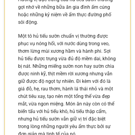
gợi nhớ về những bữa ăn gia đình ấm cúng
hoặc những kỷ niệm về ẩm thực đường phố
sôi động.
Một tô hủ tiếu sườn chuẩn vị thường được
phục vụ nóng hổi, với nước dùng trong veo,
thơm lừng mùi xương hầm và hành phi. Sợi
hủ tiếu được trụng vừa đủ độ mềm dai, không
bị nát. Những miếng sườn non hay sườn chìa
được ninh kỹ, thịt mềm rời xương nhưng vẫn
giữ được độ ngọt tự nhiên. Đi kèm với đó là
giá đỗ, hẹ, rau thơm, hành lá thái nhỏ và một
chút tiêu xay, tạo nên một tổng thể vừa đẹp
mắt, vừa ngon miệng. Món ăn này còn có thể
biến tấu với hủ tiếu khô, hủ tiếu thập cẩm,
nhưng hủ tiếu sườn vẫn giữ vị trí đặc biệt
trong lòng những người yêu ẩm thực bởi sự
đơn giản mà tinh tế của nó.