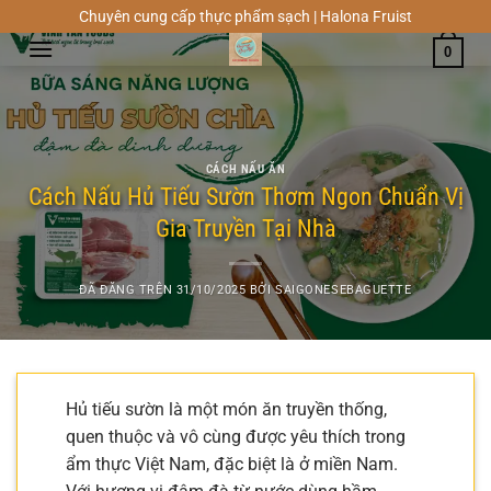
Chuyển
Chuyên cung cấp thực phẩm sạch | Halona Fruist
đến
0
nội
dung
CÁCH NẤU ĂN
Cách Nấu Hủ Tiếu Sườn Thơm Ngon Chuẩn Vị
Gia Truyền Tại Nhà
ĐÃ ĐĂNG TRÊN
31/10/2025
BỞI
SAIGONESEBAGUETTE
Hủ tiếu sườn là một món ăn truyền thống,
quen thuộc và vô cùng được yêu thích trong
ẩm thực Việt Nam, đặc biệt là ở miền Nam.