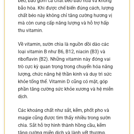
béo, bao gồm cả chất béo bão hòa và không
bão hòa. Khi được chế biến đúng cách, lượng
chất béo này không chỉ tăng cường hương vị
mà còn cung cấp năng lượng và hỗ trợ hấp
thu vitamin.
Về vitamin, sườn chìa là nguồn dồi dào các
loại vitamin B như B6, B12, niacin (B3) và
riboflavin (B2). Những vitamin này đóng vai
trò cực kỳ quan trọng trong chuyển hóa năng
lượng, chức năng hệ thần kinh và duy trì sức
khỏe tổng thể. Vitamin D cũng có mặt, góp
phần tăng cường sức khỏe xương và hệ miễn
dịch.
Các khoáng chất như sắt, kẽm, phốt pho và
magie cũng được tìm thấy nhiều trong sườn
chìa. Sắt hỗ trợ hình thành hồng cầu, kẽm
tăng cường miễn dịch và lành vết thương,