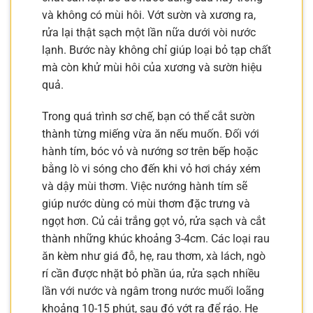
và không có mùi hôi. Vớt sườn và xương ra,
rửa lại thật sạch một lần nữa dưới vòi nước
lạnh. Bước này không chỉ giúp loại bỏ tạp chất
mà còn khử mùi hôi của xương và sườn hiệu
quả.
Trong quá trình sơ chế, bạn có thể cắt sườn
thành từng miếng vừa ăn nếu muốn. Đối với
hành tím, bóc vỏ và nướng sơ trên bếp hoặc
bằng lò vi sóng cho đến khi vỏ hơi cháy xém
và dậy mùi thơm. Việc nướng hành tím sẽ
giúp nước dùng có mùi thơm đặc trưng và
ngọt hơn. Củ cải trắng gọt vỏ, rửa sạch và cắt
thành những khúc khoảng 3-4cm. Các loại rau
ăn kèm như giá đỗ, hẹ, rau thơm, xà lách, ngò
rí cần được nhặt bỏ phần úa, rửa sạch nhiều
lần với nước và ngâm trong nước muối loãng
khoảng 10-15 phút, sau đó vớt ra để ráo. Hẹ