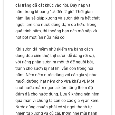
cải trắng đã cắt khúc vào nồi. Đậy nắp và
hầm trong khoảng 1.5 đến 2 giờ. Thời gian
hầm lâu sẽ giúp xương và sườn tiết ra hết chất
ngọt, làm cho nước dùng đậm đà hơn. Trong
quá trình hầm, thi thoảng bạn nên mở nắp và
hớt bọt một lần nữa nếu có.
Khi sườn đã mềm nhừ (kiểm tra bằng cách
dùng đũa xiên thử, thịt sườn dễ dàng rời ra),
vớt riêng phần sườn ra một tô để nguội bớt,
tránh cho sườn bị nát khi vẫn còn trong nồi
hầm. Nêm nếm nước dùng với các gia vị như
muối, đường, hạt nêm cho vừa khẩu vị. Một
chút nước mắm ngon sẽ làm tăng thêm độ
đậm đà cho nước dùng. Lưu ý không nên nêm
quá mặn vì chúng ta còn có các gia vị ăn kèm.
Nước dùng chuẩn phải có vị ngọt thanh tự
nhiên từ xương và củ cải, thơm nhẹ mùi hành