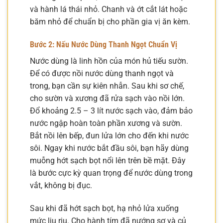
và hành lá thái nhỏ. Chanh và ớt cắt lát hoặc
băm nhỏ để chuẩn bị cho phần gia vị ăn kèm.
Bước 2: Nấu Nước Dùng Thanh Ngọt Chuẩn Vị
Nước dùng là linh hồn của món hủ tiếu sườn.
Để có được nồi nước dùng thanh ngọt và
trong, bạn cần sự kiên nhẫn. Sau khi sơ chế,
cho sườn và xương đã rửa sạch vào nồi lớn.
Đổ khoảng 2.5 – 3 lít nước sạch vào, đảm bảo
nước ngập hoàn toàn phần xương và sườn.
Bắt nồi lên bếp, đun lửa lớn cho đến khi nước
sôi. Ngay khi nước bắt đầu sôi, bạn hãy dùng
muỗng hớt sạch bọt nổi lên trên bề mặt. Đây
là bước cực kỳ quan trọng để nước dùng trong
vắt, không bị đục.
Sau khi đã hớt sạch bọt, hạ nhỏ lửa xuống
mức liu riu. Cho hành tím đã nướng sơ và củ