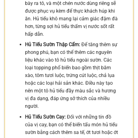
bày ra tô, và một chén nước dùng riêng sẽ
được phục vụ kèm để thực khách húp khi
ăn. Hủ tiếu khô mang lại cảm giác đậm đà
hơn, từng sợi hủ tiếu thấm vị nước sốt rất
hấp dẫn.
Hủ Tiếu Sườn Thập Cẩm:
Để tăng thêm sự
phong phú, bạn có thể thêm các nguyên
liệu khác vào tô hủ tiếu ngoài sườn. Các
loại topping phổ biến bao gồm thịt băm
xào, tôm tươi luộc, trứng cút luộc, chả lụa
hoặc các loại hải sản khác. Điều này tạo
nên một tô hủ tiếu đầy màu sắc và hương
vị đa dạng, đáp ứng sở thích của nhiều
người.
Hủ Tiếu Sườn Cay:
Đối với những tín đồ
của vị cay, bạn có thể biến tấu món hủ tiếu
sườn bằng cách thêm sa tế, ớt tươi hoặc ớt