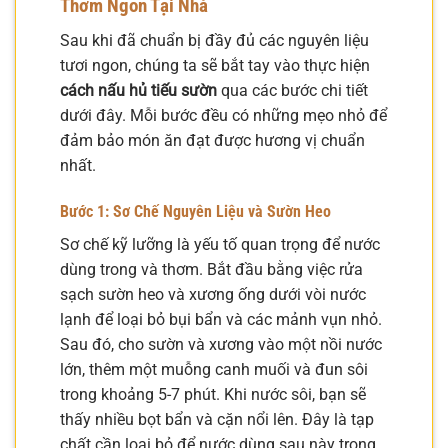
Thơm Ngon Tại Nhà
Sau khi đã chuẩn bị đầy đủ các nguyên liệu
tươi ngon, chúng ta sẽ bắt tay vào thực hiện
cách nấu hủ tiếu sườn
qua các bước chi tiết
dưới đây. Mỗi bước đều có những mẹo nhỏ để
đảm bảo món ăn đạt được hương vị chuẩn
nhất.
Bước 1: Sơ Chế Nguyên Liệu và Sườn Heo
Sơ chế kỹ lưỡng là yếu tố quan trọng để nước
dùng trong và thơm. Bắt đầu bằng việc rửa
sạch sườn heo và xương ống dưới vòi nước
lạnh để loại bỏ bụi bẩn và các mảnh vụn nhỏ.
Sau đó, cho sườn và xương vào một nồi nước
lớn, thêm một muỗng canh muối và đun sôi
trong khoảng 5-7 phút. Khi nước sôi, bạn sẽ
thấy nhiều bọt bẩn và cặn nổi lên. Đây là tạp
chất cần loại bỏ để nước dùng sau này trong