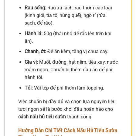
Rau sống:
Rau xà lách, rau thơm các loại
(kinh giới, tía tô, húng quế), ngò rí (rửa
sạch, để ráo).
Hành lá:
50g (thái nhỏ để rắc lên trên khi
ăn).
Chanh, ớt:
Để ăn kèm, tăng vị chua cay.
Gia vị:
Muối, đường, hạt nêm, tiêu xay, nước
mắm ngon. Chuẩn bị thêm dầu ăn để phi
hành tỏi.
Tỏi:
Vài tép để phi thơm làm topping.
Việc chuẩn bị đầy đủ và chọn lựa nguyên liệu
tươi ngon sẽ là bước khởi đầu hoàn hảo cho
cách nấu hủ tiếu sườn
thành công.
Hướng Dẫn Chi Tiết Cách Nấu Hủ Tiếu Sườn