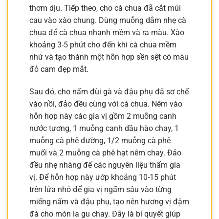
thơm dịu. Tiếp theo, cho cà chua đã cắt múi
cau vào xào chung. Dùng muỗng dằm nhẹ cà
chua để cà chua nhanh mềm và ra màu. Xào
khoảng 3-5 phút cho đến khi cà chua mềm
nhừ và tạo thành một hỗn hợp sền sệt có màu
đỏ cam đẹp mắt.
Sau đó, cho nấm đùi gà và đậu phụ đã sơ chế
vào nồi, đảo đều cùng với cà chua. Nêm vào
hỗn hợp này các gia vị gồm 2 muỗng canh
nước tương, 1 muỗng canh dầu hào chay, 1
muỗng cà phê đường, 1/2 muỗng cà phê
muối và 2 muỗng cà phê hạt nêm chay. Đảo
đều nhẹ nhàng để các nguyên liệu thấm gia
vị. Để hỗn hợp này ướp khoảng 10-15 phút
trên lửa nhỏ để gia vị ngấm sâu vào từng
miếng nấm và đậu phụ, tạo nên hương vị đậm
đà cho món la gu chay. Đây là bí quyết giúp