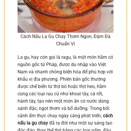
Cách Nấu La Gu Chay Thơm Ngon, Đậm Đà
Chuẩn Vị
La gu, hay còn gọi là ragu, là một món hầm có
nguồn gốc từ Pháp, được du nhập vào Việt
Nam và nhanh chóng biến hóa để phù hợp với
khẩu vị địa phương. Phiên bản gốc thường
được chế biến từ thịt bò hoặc thịt heo, hầm
cùng các loại rau củ như khoai tây, cà rốt,
hành tây, tạo nên một món ăn có nước dùng
sánh đặc, ngọt thơm và bổ dưỡng. Trong bối
cảnh ẩm thực chay ngày càng phát triển,
cách
nấu la gu chay
đã ra đời như một sự sáng tạo
độc đáo, thay thế thịt bằng các loại nấm, đậu,