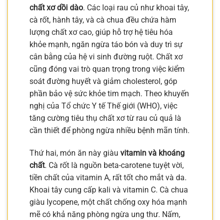
chất xơ dồi dào
. Các loại rau củ như khoai tây,
cà rốt, hành tây, và cà chua đều chứa hàm
lượng chất xơ cao, giúp hỗ trợ hệ tiêu hóa
khỏe mạnh, ngăn ngừa táo bón và duy trì sự
cân bằng của hệ vi sinh đường ruột. Chất xơ
cũng đóng vai trò quan trọng trong việc kiểm
soát đường huyết và giảm cholesterol, góp
phần bảo vệ sức khỏe tim mạch. Theo khuyến
nghị của Tổ chức Y tế Thế giới (WHO), việc
tăng cường tiêu thụ chất xơ từ rau củ quả là
cần thiết để phòng ngừa nhiều bệnh mãn tính.
Thứ hai, món ăn này giàu
vitamin và khoáng
chất
. Cà rốt là nguồn beta-carotene tuyệt vời,
tiền chất của vitamin A, rất tốt cho mắt và da.
Khoai tây cung cấp kali và vitamin C. Cà chua
giàu lycopene, một chất chống oxy hóa mạnh
mẽ có khả năng phòng ngừa ung thư. Nấm,