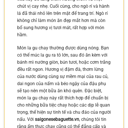
chút vị cay nhẹ. Cuối cùng, cho ngò rí và hành
lá đã thái nhỏ lên trên mặt để trang trí. Ngò rí
không chỉ làm món ăn đẹp mắt hơn mà còn
bổ sung hương vị tươi mát, rất hợp với món
hầm.
Món la gu chay thường được dùng nóng. Bạn
có thể múc la gu ra tô lớn, sau đó ăn kèm với
bánh mì nướng giòn, bún tươi, hoặc cơm trắng
đều rất ngon. Hương vị đậm đà, thơm lừng
của nước dùng cùng sự mềm mại của rau củ,
dai ngon của nấm và béo ngậy của đậu phụ
sẽ tạo nên một bữa ăn khó quên. Đặc biệt,
món la gu chay này rất thích hợp để chuẩn bị
cho những bữa tiệc chay hoặc các dịp lễ quan
trọng, thể hiện sự tinh tế và chu đáo của người
nấu. Với
saigonesebaguette.vn
, chúng tôi tin
rằng ẩm thực chay cũng có thể đẳng cấp và