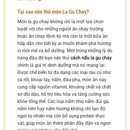
Tại sao nên thử món La Gu Chay?
Món la gu chay không chỉ là một lựa chọn
tuyệt vời cho những người ăn chay trường
hoặc ăn chay định kỳ mà còn là một bữa ăn
hấp dẫn cho bất kỳ ai muốn khám phá hương
vị mới mẻ và bổ dưỡng. Một trong những lý do
hàng đầu để bạn nên thử
cách nấu la gu chay
chính là giá trị dinh dưỡng mà nó mang lại.
Được chế biến từ đa dạng các loại rau củ như
cà rốt, khoai tây, nấm, đậu phụ, món ăn này
cung cấp nguồn vitamin, khoáng chất và chất
xơ dồi dào, hỗ trợ tiêu hóa và tăng cường sức
khỏe tổng thể. Các loại nấm như nấm đùi gà,
nấm rơm hay nấm hương không chỉ tạo độ
ngọt tự nhiên mà còn bổ sung protein thực
vật, giúp món ăn thêm phần đầy đặn và ngon