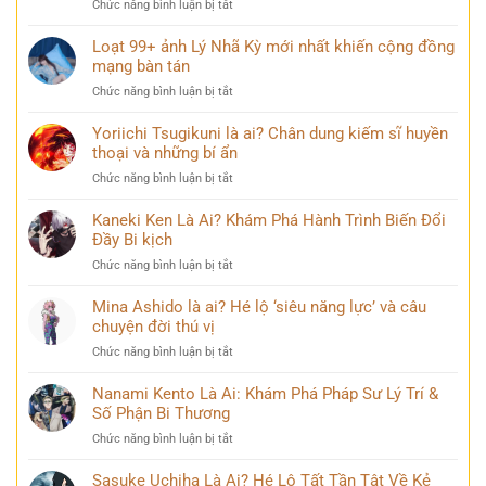
ở
Chức năng bình luận bị tắt
Điều
ít
Loạt 99+ ảnh Lý Nhã Kỳ mới nhất khiến cộng đồng
ai
mạng bàn tán
biết
ở
Chức năng bình luận bị tắt
về
Loạt
Mai
99+
Yoriichi Tsugikuni là ai? Chân dung kiếm sĩ huyền
Phương
ảnh
thoại và những bí ẩn
Thúy
Lý
sau
ở
Chức năng bình luận bị tắt
Nhã
nhiều
Yoriichi
Kỳ
năm
Tsugikuni
Kaneki Ken Là Ai? Khám Phá Hành Trình Biến Đổi
mới
đăng
là
Đầy Bi kịch
nhất
quang
ai?
khiến
ở
Chức năng bình luận bị tắt
Chân
cộng
Kaneki
dung
đồng
Ken
Mina Ashido là ai? Hé lộ ‘siêu năng lực’ và câu
kiếm
mạng
Là
chuyện đời thú vị
sĩ
bàn
Ai?
huyền
tán
ở
Chức năng bình luận bị tắt
Khám
thoại
Mina
Phá
và
Ashido
Nanami Kento Là Ai: Khám Phá Pháp Sư Lý Trí &
Hành
những
là
Số Phận Bi Thương
Trình
bí
ai?
Biến
ẩn
ở
Chức năng bình luận bị tắt
Hé
Đổi
Nanami
lộ
Đầy
Kento
Sasuke Uchiha Là Ai? Hé Lộ Tất Tần Tật Về Kẻ
‘siêu
Bi