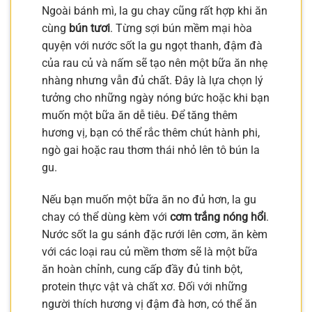
Ngoài bánh mì, la gu chay cũng rất hợp khi ăn
cùng
bún tươi
. Từng sợi bún mềm mại hòa
quyện với nước sốt la gu ngọt thanh, đậm đà
của rau củ và nấm sẽ tạo nên một bữa ăn nhẹ
nhàng nhưng vẫn đủ chất. Đây là lựa chọn lý
tưởng cho những ngày nóng bức hoặc khi bạn
muốn một bữa ăn dễ tiêu. Để tăng thêm
hương vị, bạn có thể rắc thêm chút hành phi,
ngò gai hoặc rau thơm thái nhỏ lên tô bún la
gu.
Nếu bạn muốn một bữa ăn no đủ hơn, la gu
chay có thể dùng kèm với
cơm trắng nóng hổi
.
Nước sốt la gu sánh đặc rưới lên cơm, ăn kèm
với các loại rau củ mềm thơm sẽ là một bữa
ăn hoàn chỉnh, cung cấp đầy đủ tinh bột,
protein thực vật và chất xơ. Đối với những
người thích hương vị đậm đà hơn, có thể ăn