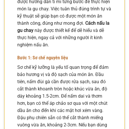
được hướng dẫn tỉ mỉ từng bước để thực hiện
món la gu chay. Việc tuân thủ đúng trình tự và
kỹ thuật sẽ giúp bạn có được một món ăn
thành công, đúng như mong đợi.
Cách nấu la
gu chay
này được thiết kế để dễ hiểu và dễ
thực hiện, ngay cả với những người ít kinh
nghiệm nấu ăn.
Bước 1: Sơ chế nguyên liệu
Sơ chế kỹ lưỡng là yếu tố quan trọng để đảm
bảo hương vị và độ sạch của món ăn. Đầu
tiên, nấm đùi gà cần được rửa sạch, sau đó
cắt thành khoanh tròn hoặc khúc vừa ăn, độ
dày khoảng 1.5-2cm. Để nấm dai và thơm
hơn, bạn có thể áp chảo sơ qua với một chút
dầu ăn cho đến khi các mặt hơi xém vàng.
Đậu phụ chiên sẵn có thể cắt thành miếng
vuông vừa ăn, khoảng 2-3cm. Nếu bạn dùng