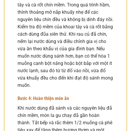
tây và cà rốt chín mềm. Trong quá trình hầm,
thỉnh thoảng mở nắp khuấy nhẹ để các
nguyên liệu chín đều và không bị dính đáy nồi.
Kiểm tra độ mềm của khoai tây và cà rốt bằng
cách dùng đũa xiên thử. Khi rau củ đã chín,
nếm lại nước dùng và điều chỉnh gia vị cho
vừa ăn theo khẩu vị của gia đình bạn. Nếu
muốn nước dùng sánh hơn, bạn có thể hòa 1
muỗng canh bột năng hoặc bột bắp với một ít
nước lạnh, sau đó từ từ đổ vào nồi, vừa đổ
vừa khuấy đều cho đến khi đạt độ sánh mong
muốn.
Bước 4: Hoàn thiện món ăn
Khi nước dùng đã sánh và các nguyên liệu đã
chín mềm, món la gu chay đã gần hoàn
thành. Tắt bếp và rắc thêm 1/2 muỗng cà phê
tiêu xay để tăng thêm hương thơm và một