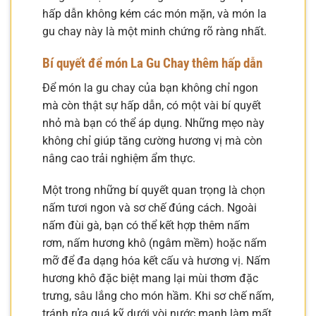
hấp dẫn không kém các món mặn, và món la
gu chay này là một minh chứng rõ ràng nhất.
Bí quyết để món La Gu Chay thêm hấp dẫn
Để món la gu chay của bạn không chỉ ngon
mà còn thật sự hấp dẫn, có một vài bí quyết
nhỏ mà bạn có thể áp dụng. Những mẹo này
không chỉ giúp tăng cường hương vị mà còn
nâng cao trải nghiệm ẩm thực.
Một trong những bí quyết quan trọng là chọn
nấm tươi ngon và sơ chế đúng cách. Ngoài
nấm đùi gà, bạn có thể kết hợp thêm nấm
rơm, nấm hương khô (ngâm mềm) hoặc nấm
mỡ để đa dạng hóa kết cấu và hương vị. Nấm
hương khô đặc biệt mang lại mùi thơm đặc
trưng, sâu lắng cho món hầm. Khi sơ chế nấm,
tránh rửa quá kỹ dưới vòi nước mạnh làm mất