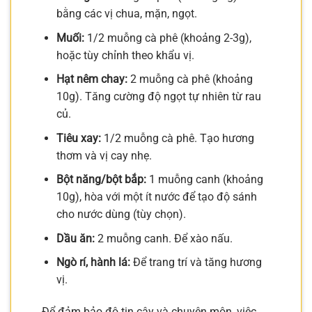
bằng các vị chua, mặn, ngọt.
Muối:
1/2 muỗng cà phê (khoảng 2-3g),
hoặc tùy chỉnh theo khẩu vị.
Hạt nêm chay:
2 muỗng cà phê (khoảng
10g). Tăng cường độ ngọt tự nhiên từ rau
củ.
Tiêu xay:
1/2 muỗng cà phê. Tạo hương
thơm và vị cay nhẹ.
Bột năng/bột bắp:
1 muỗng canh (khoảng
10g), hòa với một ít nước để tạo độ sánh
cho nước dùng (tùy chọn).
Dầu ăn:
2 muỗng canh. Để xào nấu.
Ngò rí, hành lá:
Để trang trí và tăng hương
vị.
Để đảm bảo độ tin cậy và chuyên môn, việc