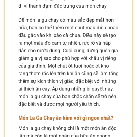
đi vị thanh đạm đặc trưng của món chay.
Để món la gu chay có màu sắc đẹp mắt hơn
nữa, bạn có thể thêm một chút màu điều hoặc
dầu gấc vào khi xào cà chua. Điều này sẽ tạo
ra một màu đỏ cam tự nhiên, rực rỡ và hấp
dẫn cho nước dùng. Cuối cùng, đừng quên gia
giảm gia vị sao cho phù hợp với khẩu vị riêng
của gia đình. Một chút ớt tươi hoặc ớt khô
rang thơm rắc lên trên khi ăn cũng sẽ làm tăng
thêm sự kích thích vị giác, đặc biệt với những
ai thích ăn cay. Áp dụng những bí quyết này,
món la gu chay của bạn chắc chắn sẽ trở nên
đặc biệt và được mọi người yêu thích.
Món La Gu Chay ăn kèm với gì ngon nhất?
Món la gu chay không chỉ là một món ăn độc
lập mà còn là một phần của bữa ăn phong