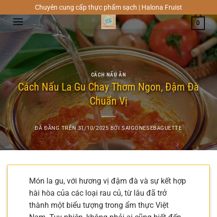
Chuyển
Chuyên cung cấp thực phẩm sạch | Halona Fruist
đến
0
nội
dung
CÁCH NẤU ĂN
Cách Nấu La Gu Chay Thơm Ngon, Đậm Đà
Chuẩn Vị
ĐÃ ĐĂNG TRÊN
31/10/2025
BỞI
SAIGONESEBAGUETTE
Món la gu, với hương vị đậm đà và sự kết hợp
hài hòa của các loại rau củ, từ lâu đã trở
thành một biểu tượng trong ẩm thực Việt