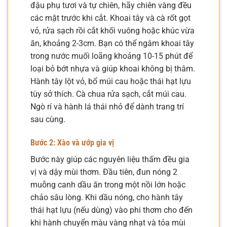
đậu phụ tươi và tự chiên, hãy chiên vàng đều
các mặt trước khi cắt. Khoai tây và cà rốt gọt
vỏ, rửa sạch rồi cắt khối vuông hoặc khúc vừa
ăn, khoảng 2-3cm. Bạn có thể ngâm khoai tây
trong nước muối loãng khoảng 10-15 phút để
loại bỏ bớt nhựa và giúp khoai không bị thâm.
Hành tây lột vỏ, bổ múi cau hoặc thái hạt lựu
tùy sở thích. Cà chua rửa sạch, cắt múi cau.
Ngò rí và hành lá thái nhỏ để dành trang trí
sau cùng.
Bước 2: Xào và ướp gia vị
Bước này giúp các nguyên liệu thấm đều gia
vị và dậy mùi thơm. Đầu tiên, đun nóng 2
muỗng canh dầu ăn trong một nồi lớn hoặc
chảo sâu lòng. Khi dầu nóng, cho hành tây
thái hạt lựu (nếu dùng) vào phi thơm cho đến
khi hành chuyển màu vàng nhạt và tỏa mùi