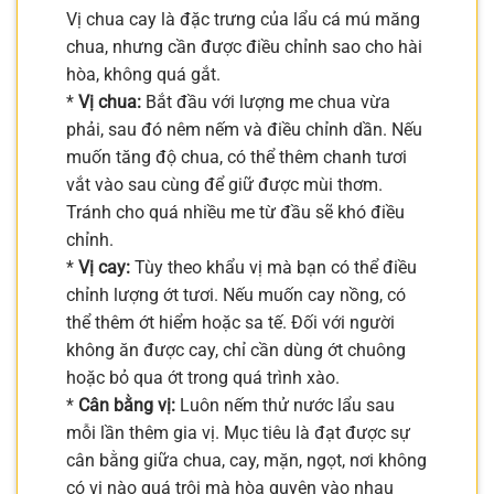
Vị chua cay là đặc trưng của lẩu cá mú măng
chua, nhưng cần được điều chỉnh sao cho hài
hòa, không quá gắt.
*
Vị chua:
Bắt đầu với lượng me chua vừa
phải, sau đó nêm nếm và điều chỉnh dần. Nếu
muốn tăng độ chua, có thể thêm chanh tươi
vắt vào sau cùng để giữ được mùi thơm.
Tránh cho quá nhiều me từ đầu sẽ khó điều
chỉnh.
*
Vị cay:
Tùy theo khẩu vị mà bạn có thể điều
chỉnh lượng ớt tươi. Nếu muốn cay nồng, có
thể thêm ớt hiểm hoặc sa tế. Đối với người
không ăn được cay, chỉ cần dùng ớt chuông
hoặc bỏ qua ớt trong quá trình xào.
*
Cân bằng vị:
Luôn nếm thử nước lẩu sau
mỗi lần thêm gia vị. Mục tiêu là đạt được sự
cân bằng giữa chua, cay, mặn, ngọt, nơi không
có vị nào quá trội mà hòa quyện vào nhau