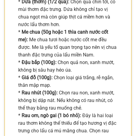
*
Dứa (thơm) (1/2 quả):
Chọn quả chín tới, có
mùi thơm đặc trưng. Dứa không chỉ tạo vị
chua ngọt mà còn giúp thịt cá mềm hơn và
nước lẩu thơm hơn.
*
Me chua (50g hoặc 1 thìa canh nước cốt
me):
Me chua tươi hoặc nước cốt me đều
được. Me là yếu tố quan trọng tạo nên vị chua
thanh đặc trưng của lẩu miền Nam.
*
Đậu bắp (100g):
Chọn quả non, xanh mướt,
không bị sâu hay héo úa.
*
Giá đỗ (100g):
Chọn loại giá trắng, rễ ngắn,
thân mập mạp.
*
Rau nhút (100g):
Chọn rau non, xanh mướt,
không bị dập nát. Nếu không có rau nhút, có
thể thay bằng rau muống chẻ.
*
Rau om, ngò gai (1 bó nhỏ):
Đây là hai loại
rau thơm không thể thiếu để tạo hương vị đặc
trưng cho lẩu cá mú măng chua. Chọn rau