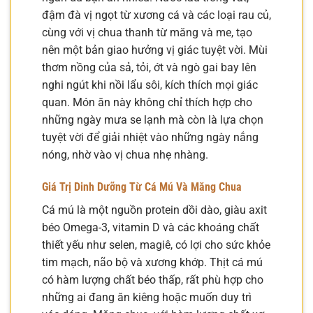
đậm đà vị ngọt từ xương cá và các loại rau củ,
cùng với vị chua thanh từ măng và me, tạo
nên một bản giao hưởng vị giác tuyệt vời. Mùi
thơm nồng của sả, tỏi, ớt và ngò gai bay lên
nghi ngút khi nồi lẩu sôi, kích thích mọi giác
quan. Món ăn này không chỉ thích hợp cho
những ngày mưa se lạnh mà còn là lựa chọn
tuyệt vời để giải nhiệt vào những ngày nắng
nóng, nhờ vào vị chua nhẹ nhàng.
Giá Trị Dinh Dưỡng Từ Cá Mú Và Măng Chua
Cá mú là một nguồn protein dồi dào, giàu axit
béo Omega-3, vitamin D và các khoáng chất
thiết yếu như selen, magiê, có lợi cho sức khỏe
tim mạch, não bộ và xương khớp. Thịt cá mú
có hàm lượng chất béo thấp, rất phù hợp cho
những ai đang ăn kiêng hoặc muốn duy trì