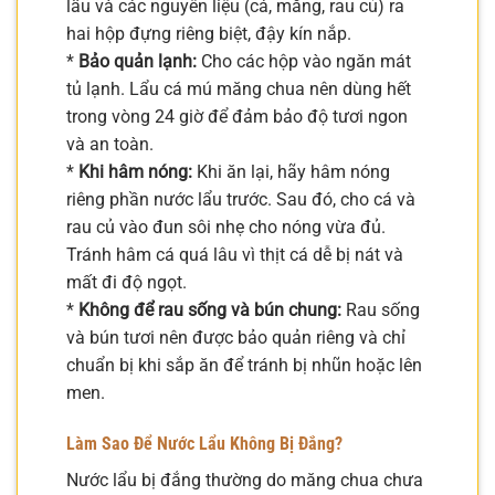
lẩu và các nguyên liệu (cá, măng, rau củ) ra
hai hộp đựng riêng biệt, đậy kín nắp.
*
Bảo quản lạnh:
Cho các hộp vào ngăn mát
tủ lạnh. Lẩu cá mú măng chua nên dùng hết
trong vòng 24 giờ để đảm bảo độ tươi ngon
và an toàn.
*
Khi hâm nóng:
Khi ăn lại, hãy hâm nóng
riêng phần nước lẩu trước. Sau đó, cho cá và
rau củ vào đun sôi nhẹ cho nóng vừa đủ.
Tránh hâm cá quá lâu vì thịt cá dễ bị nát và
mất đi độ ngọt.
*
Không để rau sống và bún chung:
Rau sống
và bún tươi nên được bảo quản riêng và chỉ
chuẩn bị khi sắp ăn để tránh bị nhũn hoặc lên
men.
Làm Sao Để Nước Lẩu Không Bị Đắng?
Nước lẩu bị đắng thường do măng chua chưa