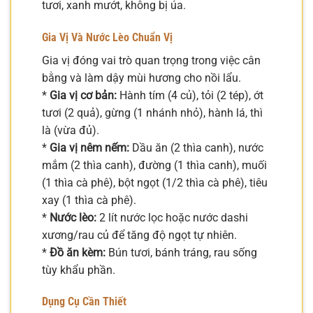
tươi, xanh mướt, không bị úa.
Gia Vị Và Nước Lèo Chuẩn Vị
Gia vị đóng vai trò quan trọng trong việc cân
bằng và làm dậy mùi hương cho nồi lẩu.
*
Gia vị cơ bản:
Hành tím (4 củ), tỏi (2 tép), ớt
tươi (2 quả), gừng (1 nhánh nhỏ), hành lá, thì
là (vừa đủ).
*
Gia vị nêm nếm:
Dầu ăn (2 thìa canh), nước
mắm (2 thìa canh), đường (1 thìa canh), muối
(1 thìa cà phê), bột ngọt (1/2 thìa cà phê), tiêu
xay (1 thìa cà phê).
*
Nước lèo:
2 lít nước lọc hoặc nước dashi
xương/rau củ để tăng độ ngọt tự nhiên.
*
Đồ ăn kèm:
Bún tươi, bánh tráng, rau sống
tùy khẩu phần.
Dụng Cụ Cần Thiết