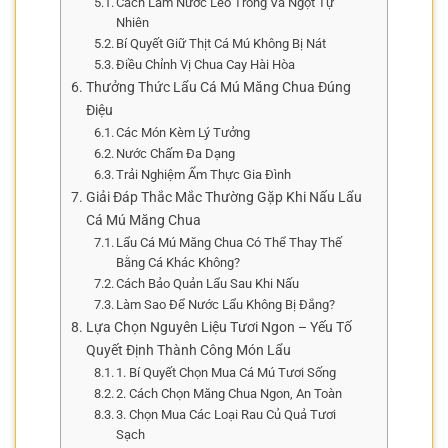
Cách Làm Nước Lèo Trong Và Ngọt Tự
Nhiên
Bí Quyết Giữ Thịt Cá Mú Không Bị Nát
Điều Chỉnh Vị Chua Cay Hài Hòa
Thưởng Thức Lẩu Cá Mú Măng Chua Đúng
Điệu
Các Món Kèm Lý Tưởng
Nước Chấm Đa Dạng
Trải Nghiệm Ẩm Thực Gia Đình
Giải Đáp Thắc Mắc Thường Gặp Khi Nấu Lẩu
Cá Mú Măng Chua
Lẩu Cá Mú Măng Chua Có Thể Thay Thế
Bằng Cá Khác Không?
Cách Bảo Quản Lẩu Sau Khi Nấu
Làm Sao Để Nước Lẩu Không Bị Đắng?
Lựa Chọn Nguyên Liệu Tươi Ngon – Yếu Tố
Quyết Định Thành Công Món Lẩu
1. Bí Quyết Chọn Mua Cá Mú Tươi Sống
2. Cách Chọn Măng Chua Ngon, An Toàn
3. Chọn Mua Các Loại Rau Củ Quả Tươi
Sạch