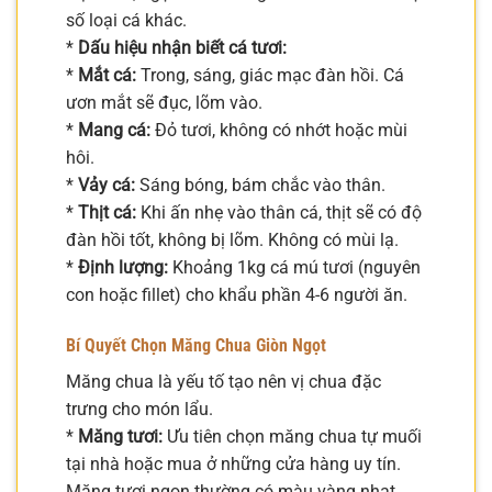
số loại cá khác.
*
Dấu hiệu nhận biết cá tươi:
*
Mắt cá:
Trong, sáng, giác mạc đàn hồi. Cá
ươn mắt sẽ đục, lõm vào.
*
Mang cá:
Đỏ tươi, không có nhớt hoặc mùi
hôi.
*
Vảy cá:
Sáng bóng, bám chắc vào thân.
*
Thịt cá:
Khi ấn nhẹ vào thân cá, thịt sẽ có độ
đàn hồi tốt, không bị lõm. Không có mùi lạ.
*
Định lượng:
Khoảng 1kg cá mú tươi (nguyên
con hoặc fillet) cho khẩu phần 4-6 người ăn.
Bí Quyết Chọn Măng Chua Giòn Ngọt
Măng chua là yếu tố tạo nên vị chua đặc
trưng cho món lẩu.
*
Măng tươi:
Ưu tiên chọn măng chua tự muối
tại nhà hoặc mua ở những cửa hàng uy tín.
Măng tươi ngon thường có màu vàng nhạt