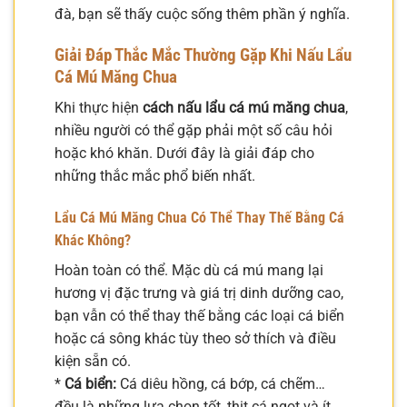
đà, bạn sẽ thấy cuộc sống thêm phần ý nghĩa.
Giải Đáp Thắc Mắc Thường Gặp Khi Nấu Lẩu
Cá Mú Măng Chua
Khi thực hiện
cách nấu lẩu cá mú măng chua
,
nhiều người có thể gặp phải một số câu hỏi
hoặc khó khăn. Dưới đây là giải đáp cho
những thắc mắc phổ biến nhất.
Lẩu Cá Mú Măng Chua Có Thể Thay Thế Bằng Cá
Khác Không?
Hoàn toàn có thể. Mặc dù cá mú mang lại
hương vị đặc trưng và giá trị dinh dưỡng cao,
bạn vẫn có thể thay thế bằng các loại cá biển
hoặc cá sông khác tùy theo sở thích và điều
kiện sẵn có.
*
Cá biển:
Cá diêu hồng, cá bớp, cá chẽm…
đều là những lựa chọn tốt, thịt cá ngọt và ít