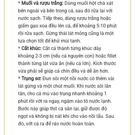
*
Muối và rượu trắng:
Dùng muối hột chà xát
bên ngoài và bên trong cá, sau đó rửa lại với
nước sạch. Tiếp theo, dùng rượu trắng hoặc
giấm gạo xoa đều lên cá, để khoảng 5-10 phút
rồi rửa sạch. Gừng thái lát mỏng cũng là một
lựa chọn tốt để khử mùi tanh.
*
Cắt khúc:
Cắt cá thành từng khúc dày
khoảng 2-3 cm (nếu cá nguyên con) hoặc fillet
thành từng lát vừa ăn (nếu cá lớn). Kích thước
vừa phải sẽ giúp cá chín đều và dễ ăn hơn.
*
Trụng sơ:
Đun sôi một nồi nước có thêm vài
lát gừng và một chút muối. Khi nước sôi lăn
tăn, cho cá mú vào trụng nhanh khoảng 1
phút rồi vớt ra ngay, ngâm vào tô nước lạnh.
Bước này giúp thịt cá săn lại, giữ được độ
ngọt và không bị nát khi cho vào nồi lẩu. Sau
đó, vớt cá ra để ráo nước hoàn toàn.