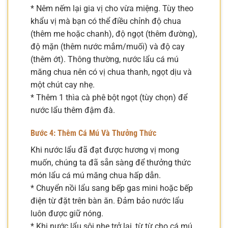
* Nêm nếm lại gia vị cho vừa miệng. Tùy theo
khẩu vị mà bạn có thể điều chỉnh độ chua
(thêm me hoặc chanh), độ ngọt (thêm đường),
độ mặn (thêm nước mắm/muối) và độ cay
(thêm ớt). Thông thường, nước lẩu cá mú
măng chua nên có vị chua thanh, ngọt dịu và
một chút cay nhẹ.
* Thêm 1 thìa cà phê bột ngọt (tùy chọn) để
nước lẩu thêm đậm đà.
Bước 4: Thêm Cá Mú Và Thưởng Thức
Khi nước lẩu đã đạt được hương vị mong
muốn, chúng ta đã sẵn sàng để thưởng thức
món lẩu cá mú măng chua hấp dẫn.
* Chuyển nồi lẩu sang bếp gas mini hoặc bếp
điện từ đặt trên bàn ăn. Đảm bảo nước lẩu
luôn được giữ nóng.
* Khi nước lẩu sôi nhẹ trở lại, từ từ cho cá mú