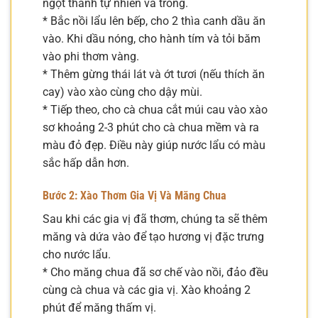
ngọt thanh tự nhiên và trong.
* Bắc nồi lẩu lên bếp, cho 2 thìa canh dầu ăn
vào. Khi dầu nóng, cho hành tím và tỏi băm
vào phi thơm vàng.
* Thêm gừng thái lát và ớt tươi (nếu thích ăn
cay) vào xào cùng cho dậy mùi.
* Tiếp theo, cho cà chua cắt múi cau vào xào
sơ khoảng 2-3 phút cho cà chua mềm và ra
màu đỏ đẹp. Điều này giúp nước lẩu có màu
sắc hấp dẫn hơn.
Bước 2: Xào Thơm Gia Vị Và Măng Chua
Sau khi các gia vị đã thơm, chúng ta sẽ thêm
măng và dứa vào để tạo hương vị đặc trưng
cho nước lẩu.
* Cho măng chua đã sơ chế vào nồi, đảo đều
cùng cà chua và các gia vị. Xào khoảng 2
phút để măng thấm vị.