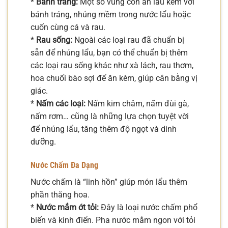
*
Bánh tráng:
Một số vùng còn ăn lẩu kèm với
bánh tráng, nhúng mềm trong nước lẩu hoặc
cuốn cùng cá và rau.
*
Rau sống:
Ngoài các loại rau đã chuẩn bị
sẵn để nhúng lẩu, bạn có thể chuẩn bị thêm
các loại rau sống khác như xà lách, rau thơm,
hoa chuối bào sợi để ăn kèm, giúp cân bằng vị
giác.
*
Nấm các loại:
Nấm kim châm, nấm đùi gà,
nấm rơm… cũng là những lựa chọn tuyệt vời
để nhúng lẩu, tăng thêm độ ngọt và dinh
dưỡng.
Nước Chấm Đa Dạng
Nước chấm là “linh hồn” giúp món lẩu thêm
phần thăng hoa.
*
Nước mắm ớt tỏi:
Đây là loại nước chấm phổ
biến và kinh điển. Pha nước mắm ngon với tỏi