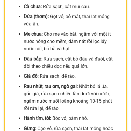
Cà chua:
Rửa sạch, cắt múi cau.
Dứa (thơm):
Gọt vỏ, bỏ mắt, thái lát mỏng
vừa ăn.
Me chua:
Cho me vào bát, ngâm với một ít
nước nóng cho mềm, dằm nát rồi lọc lấy
nước cốt, bỏ bã và hạt.
Đậu bắp:
Rửa sạch, cắt bỏ đầu và đuôi, cắt
đôi theo chiều dọc nếu quả lớn.
Giá đỗ:
Rửa sạch, để ráo.
Rau nhút, rau om, ngò gai:
Nhặt bỏ lá úa,
gốc già, rửa sạch nhiều lần dưới vòi nước,
ngâm nước muối loãng khoảng 10-15 phút
rồi rửa lại, để ráo.
Hành tím, tỏi:
Bóc vỏ, băm nhỏ.
Gừng:
Cạo vỏ, rửa sạch, thái lát mỏng hoặc