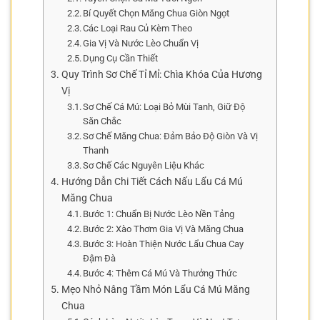
Bí Quyết Chọn Măng Chua Giòn Ngọt
Các Loại Rau Củ Kèm Theo
Gia Vị Và Nước Lèo Chuẩn Vị
Dụng Cụ Cần Thiết
Quy Trình Sơ Chế Tỉ Mỉ: Chìa Khóa Của Hương
Vị
Sơ Chế Cá Mú: Loại Bỏ Mùi Tanh, Giữ Độ
Săn Chắc
Sơ Chế Măng Chua: Đảm Bảo Độ Giòn Và Vị
Thanh
Sơ Chế Các Nguyên Liệu Khác
Hướng Dẫn Chi Tiết Cách Nấu Lẩu Cá Mú
Măng Chua
Bước 1: Chuẩn Bị Nước Lèo Nền Tảng
Bước 2: Xào Thơm Gia Vị Và Măng Chua
Bước 3: Hoàn Thiện Nước Lẩu Chua Cay
Đậm Đà
Bước 4: Thêm Cá Mú Và Thưởng Thức
Mẹo Nhỏ Nâng Tầm Món Lẩu Cá Mú Măng
Chua