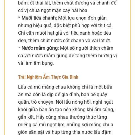
băm, ớt thái lát, thêm chút đường và chanh để
có vị chua ngọt mặn cay hài hòa.
*
Muối tiêu chanh:
Một lựa chọn đơn giản
nhưng hiệu quả, đặc biệt phù hợp với thịt cá.
Chỉ cần muối hạt giã với tiêu xanh hoặc tiêu
đen, thêm chút nước cốt chanh và vài lát ớt.
*
Nước mắm gừng:
Một số người thích chấm
cá với nước mắm gừng để tăng thêm hương vị
và làm ấm bụng.
Trải Nghiệm Ẩm Thực Gia Đình
Lẩu cá mú măng chua không chỉ là một bữa
ăn mà còn là dịp để gia đình, bạn bè quây
quần, trò chuyện. Nồi lẩu nóng hổi, nghi ngút
khói giữa bàn ăn tạo nên không khí ấm cúng,
gắn kết. Hãy cùng nhau thưởng thức từng
miếng cá mú ngọt lịm, những sợi măng chua
giòn sần sật và húp từng thìa nước lẩu đậm