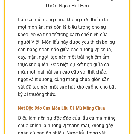
Thơm Ngon Hút Hồn
Lẩu cá mú măng chua không đơn thuần là
một món ăn, mà còn là biểu tượng cho sự
khéo léo và tinh tế trong cách chế biến của
người Việt. Món lẩu này được yêu thích bởi sự
cân bằng hoàn hảo giữa các hương vị: chua,
cay, mặn, ngọt, tạo nên một trải nghiệm ẩm
thực khó quên. Đặc biệt, sự kết hợp giữa cá
mú, một loại hải sản cao cấp với thịt chắc,
ngọt và ít xương, cùng măng chua giòn sần
sật đã tạo nên một sức hút khó cưỡng cho bất
kỳ ai thưởng thức.
Nét Độc Đáo Của Món Lẩu Cá Mú Măng Chua
Điều làm nên sự độc đáo của lẩu cá mú măng
chua chính là hương vị thanh mát, không gây
ngán dù bạn ăn nhiều. Nước lẩu trong vắt,