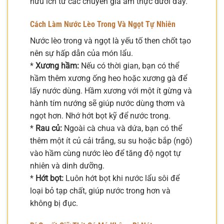
hữu ích từ các chuyên gia ẩm thực dưới đây.
Cách Làm Nước Lèo Trong Và Ngọt Tự Nhiên
Nước lèo trong và ngọt là yếu tố then chốt tạo
nên sự hấp dẫn của món lẩu.
*
Xương hầm:
Nếu có thời gian, bạn có thể
hầm thêm xương ống heo hoặc xương gà để
lấy nước dùng. Hầm xương với một ít gừng và
hành tím nướng sẽ giúp nước dùng thơm và
ngọt hơn. Nhớ hớt bọt kỹ để nước trong.
*
Rau củ:
Ngoài cà chua và dứa, bạn có thể
thêm một ít củ cải trắng, su su hoặc bắp (ngô)
vào hầm cùng nước lèo để tăng độ ngọt tự
nhiên và dinh dưỡng.
*
Hớt bọt:
Luôn hớt bọt khi nước lẩu sôi để
loại bỏ tạp chất, giúp nước trong hơn và
không bị đục.