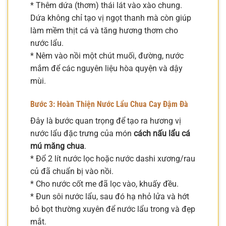
* Thêm dứa (thơm) thái lát vào xào chung.
Dứa không chỉ tạo vị ngọt thanh mà còn giúp
làm mềm thịt cá và tăng hương thơm cho
nước lẩu.
* Nêm vào nồi một chút muối, đường, nước
mắm để các nguyên liệu hòa quyện và dậy
mùi.
Bước 3: Hoàn Thiện Nước Lẩu Chua Cay Đậm Đà
Đây là bước quan trọng để tạo ra hương vị
nước lẩu đặc trưng của món
cách nấu lẩu cá
mú măng chua
.
* Đổ 2 lít nước lọc hoặc nước dashi xương/rau
củ đã chuẩn bị vào nồi.
* Cho nước cốt me đã lọc vào, khuấy đều.
* Đun sôi nước lẩu, sau đó hạ nhỏ lửa và hớt
bỏ bọt thường xuyên để nước lẩu trong và đẹp
mắt.