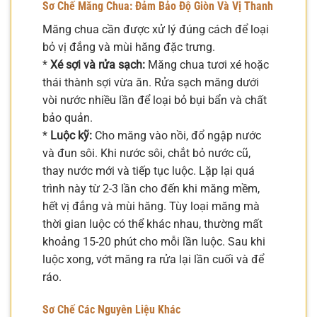
Sơ Chế Măng Chua: Đảm Bảo Độ Giòn Và Vị Thanh
Măng chua cần được xử lý đúng cách để loại
bỏ vị đắng và mùi hăng đặc trưng.
*
Xé sợi và rửa sạch:
Măng chua tươi xé hoặc
thái thành sợi vừa ăn. Rửa sạch măng dưới
vòi nước nhiều lần để loại bỏ bụi bẩn và chất
bảo quản.
*
Luộc kỹ:
Cho măng vào nồi, đổ ngập nước
và đun sôi. Khi nước sôi, chắt bỏ nước cũ,
thay nước mới và tiếp tục luộc. Lặp lại quá
trình này từ 2-3 lần cho đến khi măng mềm,
hết vị đắng và mùi hăng. Tùy loại măng mà
thời gian luộc có thể khác nhau, thường mất
khoảng 15-20 phút cho mỗi lần luộc. Sau khi
luộc xong, vớt măng ra rửa lại lần cuối và để
ráo.
Sơ Chế Các Nguyên Liệu Khác