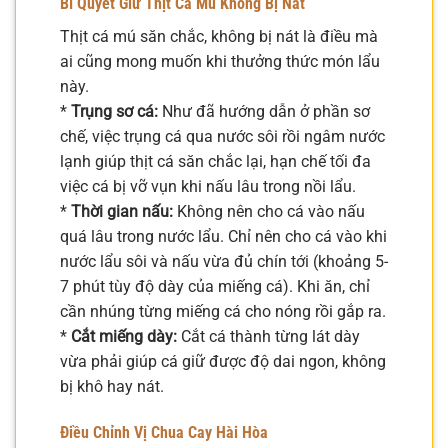
Bí Quyết Giữ Thịt Cá Mú Không Bị Nát
Thịt cá mú săn chắc, không bị nát là điều mà
ai cũng mong muốn khi thưởng thức món lẩu
này.
*
Trụng sơ cá:
Như đã hướng dẫn ở phần sơ
chế, việc trụng cá qua nước sôi rồi ngâm nước
lạnh giúp thịt cá săn chắc lại, hạn chế tối đa
việc cá bị vỡ vụn khi nấu lâu trong nồi lẩu.
*
Thời gian nấu:
Không nên cho cá vào nấu
quá lâu trong nước lẩu. Chỉ nên cho cá vào khi
nước lẩu sôi và nấu vừa đủ chín tới (khoảng 5-
7 phút tùy độ dày của miếng cá). Khi ăn, chỉ
cần nhúng từng miếng cá cho nóng rồi gắp ra.
*
Cắt miếng dày:
Cắt cá thành từng lát dày
vừa phải giúp cá giữ được độ dai ngon, không
bị khô hay nát.
Điều Chỉnh Vị Chua Cay Hài Hòa