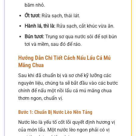
băm nhỏ.
Ớt tươi:
Rửa sạch, thái lát.
Hành lá, thì là:
Rửa sạch, cắt khúc vừa ăn.
Bún tươi:
Trụng sơ qua nước sôi để sợi bún
tơi và mềm, sau đó để ráo.
Hướng Dẫn Chi Tiết Cách Nấu Lẩu Cá Mú
Măng Chua
Sau khi đã chuẩn bị và sơ chế kỹ lưỡng các
nguyên liệu, chúng ta sẽ bắt đầu vào các bước
chính để nấu một nồi lẩu cá mú măng chua
thơm ngon, chuẩn vị.
Bước 1: Chuẩn Bị Nước Lèo Nền Tảng
Nước lèo là yếu tố cốt lõi quyết định hương vị
của món lẩu. Một nước lèo ngon phải có vị