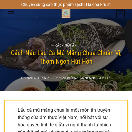
Chuyển
Chuyên cung cấp thực phẩm sạch | Halona Fruist
đến
0
nội
dung
CÁCH NẤU ĂN
Cách Nấu Lẩu Cá Mú Măng Chua Chuẩn Vị,
Thơm Ngon Hút Hồn
ĐÃ ĐĂNG TRÊN
31/10/2025
BỞI
SAIGONESEBAGUETTE
Lẩu cá mú măng chua là một món ăn truyền
thống của ẩm thực Việt Nam, nổi bật với sự
hòa quyện tinh tế giữa vị ngọt thanh tự nhiên