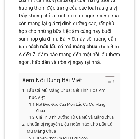
của thịt cá mú, vị chua dịu của măng tươi và
hương thơm đặc trưng của các loại rau gia vị.
Đây không chỉ là một món ăn ngon miệng mà
còn mang lại giá trị dinh dưỡng cao, rất phù
hợp cho những bữa tiệc ấm cúng hay buổi
sum họp gia đình. Bài viết này sẽ hướng dẫn
bạn
cách nấu lẩu cá mú măng chua
chi tiết từ
A đến Z, đảm bảo mang đến một nồi lẩu thơm
ngon, hấp dẫn và tròn vị ngay tại nhà.
Xem Nội Dung Bài Viết
Lẩu Cá Mú Măng Chua: Nét Tinh Hoa Ẩm
Thực Việt
Nét Độc Đáo Của Món Lẩu Cá Mú Măng
Chua
Giá Trị Dinh Dưỡng Từ Cá Mú Và Măng Chua
Chuẩn Bị Nguyên Liệu Hoàn Hảo Cho Lẩu Cá
Mú Măng Chua
Tuyển Chọn Cá Mú Tươi Ngon