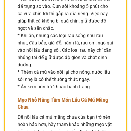
đã trụng sơ vào. Đun sôi khoảng 5 phút cho
cá vừa chín tới thì gắp ra đĩa riêng. Việc này
giúp thịt cá không bị quá chín, giữ được độ
ngọt và săn chắc.
* Khi ăn, nhúng các loại rau sống như rau
nhút, đậu bắp, giá đỗ, hành lá, rau om, ngò gai
vào nồi lẩu đang sôi. Các loại rau này chỉ cần
nhúng tái để giữ được độ giòn và chất dinh
dưỡng.
* Thêm cá mú vào nồi lại cho nóng, nước lẩu
sôi nhẹ là có thể thưởng thức ngay.
* Ăn kèm bún tươi hoặc bánh tráng.
Mẹo Nhỏ Nâng Tầm Món Lẩu Cá Mú Măng
Chua
Để nồi lẩu cá mú măng chua của bạn trở nên
hoàn hảo hơn, hãy tham khảo những mẹo vặt