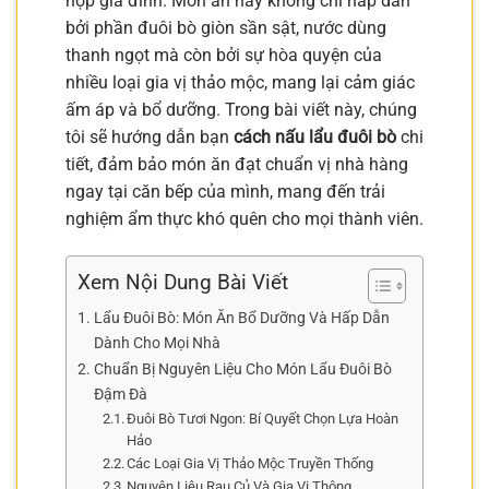
họp gia đình. Món ăn này không chỉ hấp dẫn
bởi phần đuôi bò giòn sần sật, nước dùng
thanh ngọt mà còn bởi sự hòa quyện của
nhiều loại gia vị thảo mộc, mang lại cảm giác
ấm áp và bổ dưỡng. Trong bài viết này, chúng
tôi sẽ hướng dẫn bạn
cách nấu lẩu đuôi bò
chi
tiết, đảm bảo món ăn đạt chuẩn vị nhà hàng
ngay tại căn bếp của mình, mang đến trải
nghiệm ẩm thực khó quên cho mọi thành viên.
Xem Nội Dung Bài Viết
Lẩu Đuôi Bò: Món Ăn Bổ Dưỡng Và Hấp Dẫn
Dành Cho Mọi Nhà
Chuẩn Bị Nguyên Liệu Cho Món Lẩu Đuôi Bò
Đậm Đà
Đuôi Bò Tươi Ngon: Bí Quyết Chọn Lựa Hoàn
Hảo
Các Loại Gia Vị Thảo Mộc Truyền Thống
Nguyên Liệu Rau Củ Và Gia Vị Thông