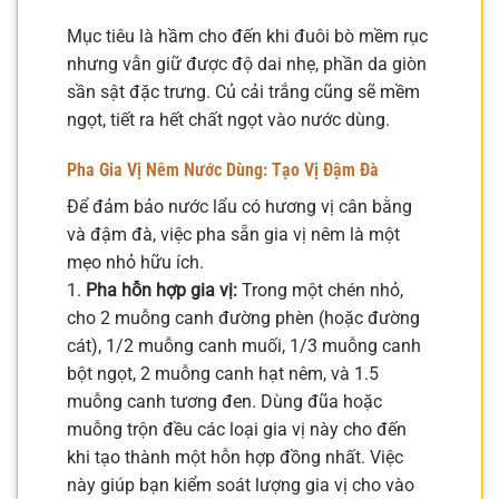
Mục tiêu là hầm cho đến khi đuôi bò mềm rục
nhưng vẫn giữ được độ dai nhẹ, phần da giòn
sần sật đặc trưng. Củ cải trắng cũng sẽ mềm
ngọt, tiết ra hết chất ngọt vào nước dùng.
Pha Gia Vị Nêm Nước Dùng: Tạo Vị Đậm Đà
Để đảm bảo nước lẩu có hương vị cân bằng
và đậm đà, việc pha sẵn gia vị nêm là một
mẹo nhỏ hữu ích.
1.
Pha hỗn hợp gia vị:
Trong một chén nhỏ,
cho 2 muỗng canh đường phèn (hoặc đường
cát), 1/2 muỗng canh muối, 1/3 muỗng canh
bột ngọt, 2 muỗng canh hạt nêm, và 1.5
muỗng canh tương đen. Dùng đũa hoặc
muỗng trộn đều các loại gia vị này cho đến
khi tạo thành một hỗn hợp đồng nhất. Việc
này giúp bạn kiểm soát lượng gia vị cho vào