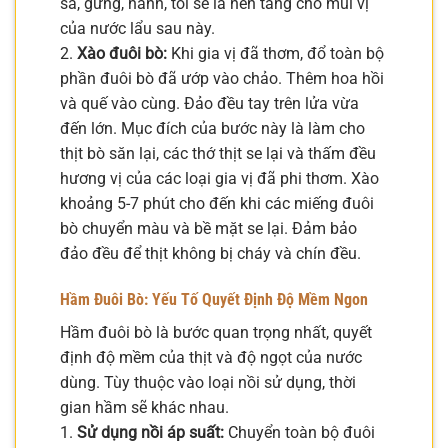
sả, gừng, hành, tỏi sẽ là nền tảng cho mùi vị
của nước lẩu sau này.
2.
Xào đuôi bò:
Khi gia vị đã thơm, đổ toàn bộ
phần đuôi bò đã ướp vào chảo. Thêm hoa hồi
và quế vào cùng. Đảo đều tay trên lửa vừa
đến lớn. Mục đích của bước này là làm cho
thịt bò săn lại, các thớ thịt se lại và thấm đều
hương vị của các loại gia vị đã phi thơm. Xào
khoảng 5-7 phút cho đến khi các miếng đuôi
bò chuyển màu và bề mặt se lại. Đảm bảo
đảo đều để thịt không bị cháy và chín đều.
Hầm Đuôi Bò: Yếu Tố Quyết Định Độ Mềm Ngon
Hầm đuôi bò là bước quan trọng nhất, quyết
định độ mềm của thịt và độ ngọt của nước
dùng. Tùy thuộc vào loại nồi sử dụng, thời
gian hầm sẽ khác nhau.
1.
Sử dụng nồi áp suất:
Chuyển toàn bộ đuôi