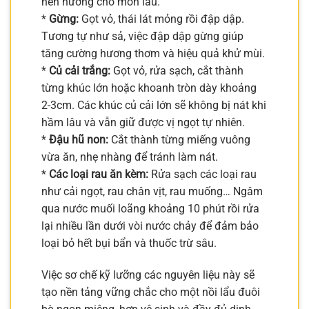
nền hương cho món lẩu.
*
Gừng:
Gọt vỏ, thái lát mỏng rồi đập dập.
Tương tự như sả, việc đập dập gừng giúp
tăng cường hương thơm và hiệu quả khử mùi.
*
Củ cải trắng:
Gọt vỏ, rửa sạch, cắt thành
từng khúc lớn hoặc khoanh tròn dày khoảng
2-3cm. Các khúc củ cải lớn sẽ không bị nát khi
hầm lâu và vẫn giữ được vị ngọt tự nhiên.
*
Đậu hũ non:
Cắt thành từng miếng vuông
vừa ăn, nhẹ nhàng để tránh làm nát.
*
Các loại rau ăn kèm:
Rửa sạch các loại rau
như cải ngọt, rau chân vịt, rau muống… Ngâm
qua nước muối loãng khoảng 10 phút rồi rửa
lại nhiều lần dưới vòi nước chảy để đảm bảo
loại bỏ hết bụi bẩn và thuốc trừ sâu.
Việc sơ chế kỹ lưỡng các nguyên liệu này sẽ
tạo nền tảng vững chắc cho một nồi lẩu đuôi