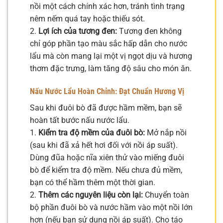
nồi một cách chính xác hơn, tránh tình trạng
nêm nếm quá tay hoặc thiếu sót.
2.
Lợi ích của tương đen:
Tương đen không
chỉ góp phần tạo màu sắc hấp dẫn cho nước
lẩu mà còn mang lại một vị ngọt dịu và hương
thơm đặc trưng, làm tăng độ sâu cho món ăn.
Nấu Nước Lẩu Hoàn Chỉnh: Đạt Chuẩn Hương Vị
Sau khi đuôi bò đã được hầm mềm, bạn sẽ
hoàn tất bước nấu nước lẩu.
1.
Kiểm tra độ mềm của đuôi bò:
Mở nắp nồi
(sau khi đã xả hết hơi đối với nồi áp suất).
Dùng đũa hoặc nĩa xiên thử vào miếng đuôi
bò để kiểm tra độ mềm. Nếu chưa đủ mềm,
bạn có thể hầm thêm một thời gian.
2.
Thêm các nguyên liệu còn lại:
Chuyển toàn
bộ phần đuôi bò và nước hầm vào một nồi lớn
hơn (nếu bạn sử dụng nồi áp suất). Cho táo