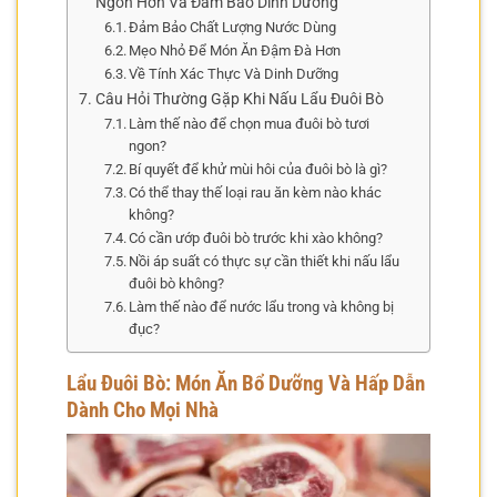
Ngon Hơn Và Đảm Bảo Dinh Dưỡng
Đảm Bảo Chất Lượng Nước Dùng
Mẹo Nhỏ Để Món Ăn Đậm Đà Hơn
Về Tính Xác Thực Và Dinh Dưỡng
Câu Hỏi Thường Gặp Khi Nấu Lẩu Đuôi Bò
Làm thế nào để chọn mua đuôi bò tươi
ngon?
Bí quyết để khử mùi hôi của đuôi bò là gì?
Có thể thay thế loại rau ăn kèm nào khác
không?
Có cần ướp đuôi bò trước khi xào không?
Nồi áp suất có thực sự cần thiết khi nấu lẩu
đuôi bò không?
Làm thế nào để nước lẩu trong và không bị
đục?
Lẩu Đuôi Bò: Món Ăn Bổ Dưỡng Và Hấp Dẫn
Dành Cho Mọi Nhà