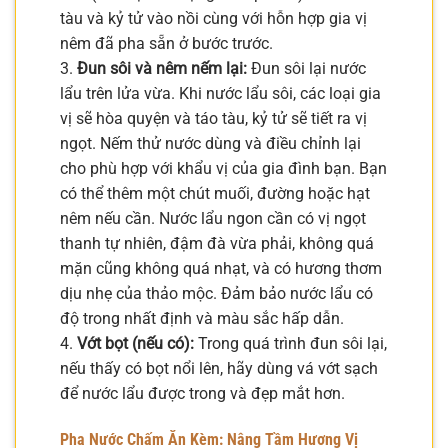
tàu và kỷ tử vào nồi cùng với hỗn hợp gia vị
nêm đã pha sẵn ở bước trước.
3.
Đun sôi và nêm nếm lại:
Đun sôi lại nước
lẩu trên lửa vừa. Khi nước lẩu sôi, các loại gia
vị sẽ hòa quyện và táo tàu, kỷ tử sẽ tiết ra vị
ngọt. Nếm thử nước dùng và điều chỉnh lại
cho phù hợp với khẩu vị của gia đình bạn. Bạn
có thể thêm một chút muối, đường hoặc hạt
nêm nếu cần. Nước lẩu ngon cần có vị ngọt
thanh tự nhiên, đậm đà vừa phải, không quá
mặn cũng không quá nhạt, và có hương thơm
dịu nhẹ của thảo mộc. Đảm bảo nước lẩu có
độ trong nhất định và màu sắc hấp dẫn.
4.
Vớt bọt (nếu có):
Trong quá trình đun sôi lại,
nếu thấy có bọt nổi lên, hãy dùng vá vớt sạch
để nước lẩu được trong và đẹp mắt hơn.
Pha Nước Chấm Ăn Kèm: Nâng Tầm Hương Vị