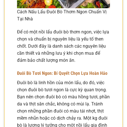
Cách Nấu Lẩu Đuôi Bò Thơm Ngon Chuẩn Vị
Tại Nhà
Để có một nồi lẩu đuôi bò thơm ngon, việc lựa
chọn và chuẩn bị nguyên liệu là yếu tố then
chốt. Dưới đây là danh sách các nguyên liệu
cần thiết và những lưu ý khi chọn mua để
đảm bảo chất lượng món ăn.
Đuôi Bò Tươi Ngon: Bí Quyết Chọn Lựa Hoàn Hảo
Đuôi bò là linh hồn của món lẩu, do đó, việc
chọn đuôi bò tươi ngon là cực kỳ quan trọng.
Bạn nên chọn đuôi bò có màu hồng tươi, phần
da và thịt săn chắc, không có mùi lạ. Tránh
chọn những phần đuôi có màu tái nhợt, thịt
mềm nhũn hoặc có dịch chảy ra. Một kg đuôi
bò là lượng lý tưởng cho một nồi lẩu gia đình