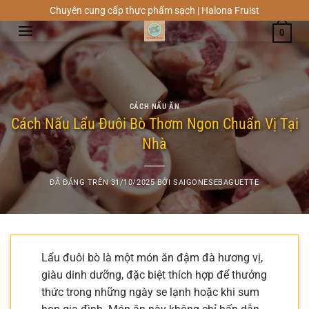
Chuyển
Chuyên cung cấp thực phẩm sạch | Halona Fruist
đến
0
nội
dung
CÁCH NẤU ĂN
Cách Nấu Lẩu Đuôi Bò Thơm Ngon Chuẩn Vị Tại
Nhà
ĐÃ ĐĂNG TRÊN
31/10/2025
BỞI
SAIGONESEBAGUETTE
Lẩu đuôi bò là một món ăn đậm đà hương vị,
giàu dinh dưỡng, đặc biệt thích hợp để thưởng
thức trong những ngày se lạnh hoặc khi sum