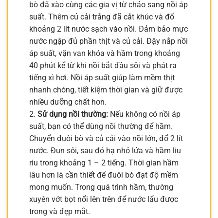
bò đã xào cùng các gia vị từ chảo sang nồi áp
suất. Thêm củ cải trắng đã cắt khúc và đổ
khoảng 2 lít nước sạch vào nồi. Đảm bảo mực
nước ngập đủ phần thịt và củ cải. Đậy nắp nồi
áp suất, vặn van khóa và hầm trong khoảng
40 phút kể từ khi nồi bắt đầu sôi và phát ra
tiếng xì hơi. Nồi áp suất giúp làm mềm thịt
nhanh chóng, tiết kiệm thời gian và giữ được
nhiều dưỡng chất hơn.
2.
Sử dụng nồi thường:
Nếu không có nồi áp
suất, bạn có thể dùng nồi thường để hầm.
Chuyển đuôi bò và củ cải vào nồi lớn, đổ 2 lít
nước. Đun sôi, sau đó hạ nhỏ lửa và hầm liu
riu trong khoảng 1 – 2 tiếng. Thời gian hầm
lâu hơn là cần thiết để đuôi bò đạt độ mềm
mong muốn. Trong quá trình hầm, thường
xuyên vớt bọt nổi lên trên để nước lẩu được
trong và đẹp mắt.