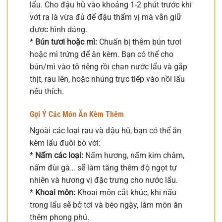
lẩu. Cho đậu hũ vào khoảng 1-2 phút trước khi
vớt ra là vừa đủ để đậu thấm vị mà vẫn giữ
được hình dáng.
*
Bún tươi hoặc mì:
Chuẩn bị thêm bún tươi
hoặc mì trứng để ăn kèm. Bạn có thể cho
bún/mì vào tô riêng rồi chan nước lẩu và gắp
thịt, rau lên, hoặc nhúng trực tiếp vào nồi lẩu
nếu thích.
Gợi Ý Các Món Ăn Kèm Thêm
Ngoài các loại rau và đậu hũ, bạn có thể ăn
kèm lẩu đuôi bò với:
*
Nấm các loại:
Nấm hương, nấm kim châm,
nấm đùi gà… sẽ làm tăng thêm độ ngọt tự
nhiên và hương vị đặc trưng cho nước lẩu.
*
Khoai môn:
Khoai môn cắt khúc, khi nấu
trong lẩu sẽ bở tơi và béo ngậy, làm món ăn
thêm phong phú.