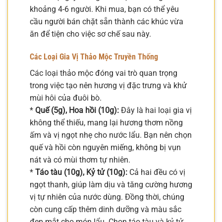
khoảng 4-6 người. Khi mua, bạn có thể yêu
cầu người bán chặt sẵn thành các khúc vừa
ăn để tiện cho việc sơ chế sau này.
Các Loại Gia Vị Thảo Mộc Truyền Thống
Các loại thảo mộc đóng vai trò quan trọng
trong việc tạo nên hương vị đặc trưng và khử
mùi hôi của đuôi bò.
*
Quế (5g), Hoa hồi (10g):
Đây là hai loại gia vị
không thể thiếu, mang lại hương thơm nồng
ấm và vị ngọt nhẹ cho nước lẩu. Bạn nên chọn
quế và hồi còn nguyên miếng, không bị vụn
nát và có mùi thơm tự nhiên.
*
Táo tàu (10g), Kỷ tử (10g):
Cả hai đều có vị
ngọt thanh, giúp làm dịu và tăng cường hương
vị tự nhiên của nước dùng. Đồng thời, chúng
còn cung cấp thêm dinh dưỡng và màu sắc
đẹp mắt cho món lẩu. Chọn táo tàu và kỷ tử