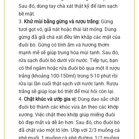
Sau đó, dùng tay chà xát thật kỹ để làm sạch
bề mặt.
3.
Khử mùi bằng gừng và rượu trắng:
Gừng
tươi gọt vỏ, giã nát hoặc thái lát mỏng. Dùng
gừng đã giã chà xát đều lên khắp các mặt của
đuôi bò. Gừng có tính ấm và hương thơm
mạnh mẽ sẽ giúp trung hòa mùi tanh. Sau đó,
rửa sạch đuôi bò dưới vòi nước. Tiếp tục, bạn
có thể ngâm hoặc rửa đuôi bò qua một ít rượu
trắng (khoảng 100-150ml) trong 5-10 phút rồi
rửa lại lần cuối thật sạch với nước lạnh. Rượu
trắng sẽ giúp loại bỏ triệt để mùi hôi còn lại.
4.
Chặt khúc và ướp gia vị:
Dùng dao sắc chặt
đuôi bò thành các khúc vừa ăn theo các khớp
xương. Việc chặt theo khớp giúp miếng đuôi
bò đẹp mắt và dễ ăn hơn. Sau đó, cho đuôi bò
đã chặt vào một tô lớn. Ướp với 2/3 muỗng cà
phê muối, 1 muỗng cà phê đường, 1/2 muỗng