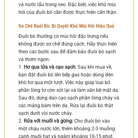
và nước lẩu trong veo. Đặc biệt, việc khử mùi
hôi của đuôi bò cần được thực hiện cẩn thận.
Sơ Chế Đuôi Bò: Bí Quyết Khử Mùi Hôi Hiệu Quả
Đuôi bò thường có mùi hôi đặc trưng nếu
không được sơ chế đúng cách. Hãy thực hiện
theo các bước sau để đảm bảo đuôi bò sạch
và thơm ngon:
1.
Hơ qua lửa và cạo sạch:
Sau khi mua về,
bạn đặt đuôi bò lên bếp gas hoặc dùng đèn
khò hơ qua một lượt. Việc này giúp loại bỏ
phần lông tơ còn sót lại và làm săn bề mặt da.
Sau đó, dùng dao cạo sạch phần lông cháy và
các mảng bám trên da. Rửa lại đuôi bò thật
sạch dưới vòi nước chảy.
2.
Rửa với muối và gừng:
Cho đuôi bò vào
một chậu nước lớn, thêm khoảng 2-3 muỗng
canh muối hạt và ngâm khoảng 10-15 phút.