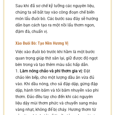
Sau khi đã sơ chế kỹ lưỡng các nguyên liệu,
chúng ta sẽ bắt tay vào công đoạn chế biến
món lẩu đuôi bò. Các bước sau đây sẽ hướng
dẫn bạn cách tạo ra một nồi lẩu thơm ngon,
đậm đà, chuẩn vị.
Xào Đuôi Bò: Tạo Nền Hương Vị
Việc xào đuôi bò trước khi hầm là một bước
quan trọng giúp thịt săn lại, giữ được độ ngọt
bên trong và tạo thêm màu sắc hấp dẫn.
1.
Làm nóng chảo và phi thơm gia vị:
Đặt
chảo lên bếp, cho một lượng dầu ăn vừa đủ
vào. Khi dầu nóng, cho sả đập dập, gừng đập
dập, hành tím băm và tỏi băm nhuyễn vào phi
thơm. Đảo đều tay cho đến khi các nguyên
liệu dậy mùi thơm phức và chuyển sang màu
vàng nhạt, không để bị cháy. Hương thơm từ