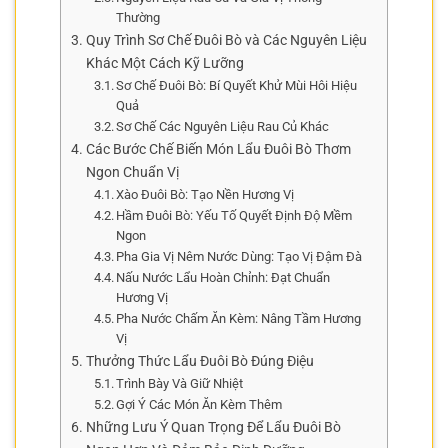
Thường
Quy Trình Sơ Chế Đuôi Bò và Các Nguyên Liệu
Khác Một Cách Kỹ Lưỡng
Sơ Chế Đuôi Bò: Bí Quyết Khử Mùi Hôi Hiệu
Quả
Sơ Chế Các Nguyên Liệu Rau Củ Khác
Các Bước Chế Biến Món Lẩu Đuôi Bò Thơm
Ngon Chuẩn Vị
Xào Đuôi Bò: Tạo Nền Hương Vị
Hầm Đuôi Bò: Yếu Tố Quyết Định Độ Mềm
Ngon
Pha Gia Vị Nêm Nước Dùng: Tạo Vị Đậm Đà
Nấu Nước Lẩu Hoàn Chỉnh: Đạt Chuẩn
Hương Vị
Pha Nước Chấm Ăn Kèm: Nâng Tầm Hương
Vị
Thưởng Thức Lẩu Đuôi Bò Đúng Điệu
Trình Bày Và Giữ Nhiệt
Gợi Ý Các Món Ăn Kèm Thêm
Những Lưu Ý Quan Trọng Để Lẩu Đuôi Bò