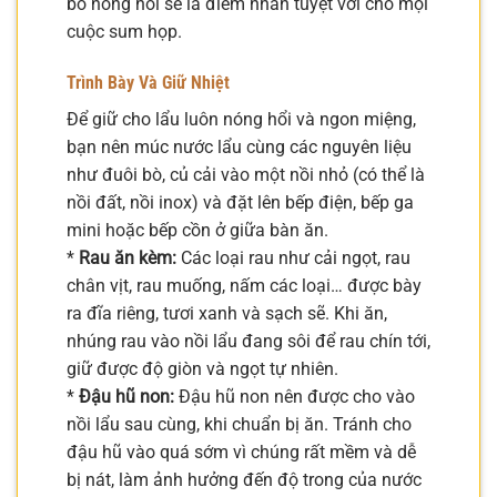
bò nóng hổi sẽ là điểm nhấn tuyệt vời cho mọi
cuộc sum họp.
Trình Bày Và Giữ Nhiệt
Để giữ cho lẩu luôn nóng hổi và ngon miệng,
bạn nên múc nước lẩu cùng các nguyên liệu
như đuôi bò, củ cải vào một nồi nhỏ (có thể là
nồi đất, nồi inox) và đặt lên bếp điện, bếp ga
mini hoặc bếp cồn ở giữa bàn ăn.
*
Rau ăn kèm:
Các loại rau như cải ngọt, rau
chân vịt, rau muống, nấm các loại… được bày
ra đĩa riêng, tươi xanh và sạch sẽ. Khi ăn,
nhúng rau vào nồi lẩu đang sôi để rau chín tới,
giữ được độ giòn và ngọt tự nhiên.
*
Đậu hũ non:
Đậu hũ non nên được cho vào
nồi lẩu sau cùng, khi chuẩn bị ăn. Tránh cho
đậu hũ vào quá sớm vì chúng rất mềm và dễ
bị nát, làm ảnh hưởng đến độ trong của nước