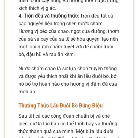
thêm chút cay nồng và hương thơm đặc trưng,
kích thích vị giác.
4.
Trộn đều và thưởng thức:
Trộn đều tất cả
các nguyên liệu trong chén nước chấm.
Hương vị béo của chao, ngọt của đường, thơm
của sả và cay của sa tế sẽ hòa quyện, tạo nên
một loại nước chấm tuyệt vời để chấm đuôi
bò, đậu hũ và rau ăn kèm.
Nước chấm chao là sự lựa chọn truyền thống
và được yêu thích nhất khi ăn lẩu đuôi bò, bởi
nó bổ trợ hoàn hảo cho hương vị đậm đà của
món ăn.
Thưởng Thức Lẩu Đuôi Bò Đúng Điệu
Sau tất cả các công đoạn chuẩn bị và chế
biến, giờ là lúc bạn có thể trình bày và thưởng
thức thành quả của mình. Một bữa lẩu đuôi