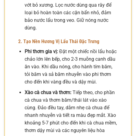
vớt bỏ xương. Lọc nước dùng qua rây để
loại bỏ hoàn toàn các cặn bẩn nhỏ, đảm
bảo nước lẩu trong veo. Giữ nóng nước
dùng.
2. Tạo Nền Hương Vị Lẩu Thái Đặc Trưng
Phi thơm gia vị:
Đặt một chiếc nồi lẩu hoặc
chảo lớn lên bếp, cho 2-3 muỗng canh dầu
ăn vào. Khi dầu nóng, cho hành tím băm,
tỏi băm và sả băm nhuyễn vào phi thơm
cho đến khi vàng đều và dậy mùi.
Xào cà chua và thơm:
Tiếp theo, cho phần
cà chua và thơm băm/thái lát vào xào
cùng. Đảo đều tay, dằm nhẹ cà chua để
nhanh nhuyễn và tiết ra màu đẹp mắt. Xào
khoảng 5-7 phút cho đến khi cà chua mềm,
thơm dậy mùi và các nguyên liệu hòa