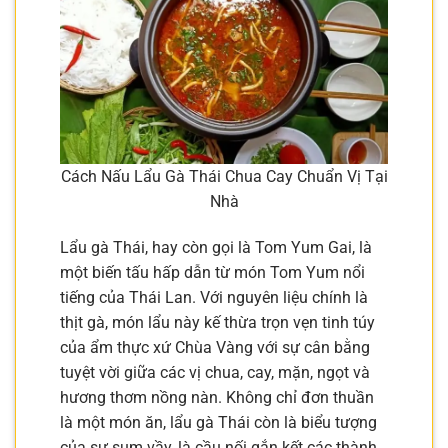
Cách Nấu Lẩu Gà Thái Chua Cay Chuẩn Vị Tại
Nhà
Lẩu gà Thái, hay còn gọi là Tom Yum Gai, là
một biến tấu hấp dẫn từ món Tom Yum nổi
tiếng của Thái Lan. Với nguyên liệu chính là
thịt gà, món lẩu này kế thừa trọn vẹn tinh túy
của ẩm thực xứ Chùa Vàng với sự cân bằng
tuyệt vời giữa các vị chua, cay, mặn, ngọt và
hương thơm nồng nàn. Không chỉ đơn thuần
là một món ăn, lẩu gà Thái còn là biểu tượng
của sự sum vầy, là cầu nối gắn kết các thành