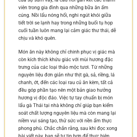
viên trong gia đình qua những bữa ăn ấm
cúng. Nồi lẩu nóng hổi, nghi ngút khói giữa
tiết trời se lạnh hay trong những buổi tụ họp
cuối tuần luôn mang lại cảm giác thư thái, dễ
chịu và khó quên.
Món ăn này không chỉ chinh phục vị giác mà
còn kích thích khứu giác với mùi hương đặc
trưng của các loại thảo mộc tươi. Từ những
nguyên liệu đơn giản như thịt gà, sả, riềng, lá
chanh, ớt, đến các loại rau củ ăn kèm, tất cả
đều góp phần tạo nên một bản giao hưởng
hương vị độc đáo. Việc tự tay chuẩn bị món
lẩu gà Thái tại nhà không chỉ giúp bạn kiểm
soát chất lượng nguyên liệu mà còn mang lại
niềm vui sáng tạo, thử sức với nền ẩm thực
phong phú. Chắc chắn rằng, sau khi đọc xong
bài viết này, bạn sẽ tự tin hơn để thực hiện