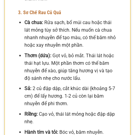
3. Sơ Chế Rau Củ Quả
Cà chua:
Rửa sạch, bổ múi cau hoặc thái
lát mỏng tùy sở thích. Nếu muốn cà chua
nhanh nhuyễn để tạo màu, có thể băm nhỏ
hoặc xay nhuyễn một phần.
Thơm (dứa):
Gọt vỏ, bỏ mắt. Thái lát hoặc
thái hạt lựu. Một phần thơm có thể băm
nhuyễn để xào, giúp tăng hương vị và tạo
độ sánh nhẹ cho nước lẩu.
Sả:
2 củ đập dập, cắt khúc dài (khoảng 5-7
cm) để lấy hương. 1-2 củ còn lại băm
nhuyễn để phi thơm.
Riềng:
Cạo vỏ, thái lát mỏng hoặc đập dập
nhẹ.
Hành tím và tỏi:
Bóc vỏ, băm nhuyễn.