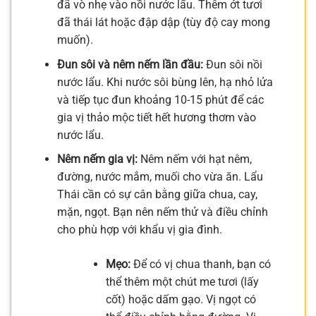
đã vò nhẹ vào nồi nước lẩu. Thêm ớt tươi
đã thái lát hoặc đập dập (tùy độ cay mong
muốn).
Đun sôi và nêm nếm lần đầu:
Đun sôi nồi
nước lẩu. Khi nước sôi bùng lên, hạ nhỏ lửa
và tiếp tục đun khoảng 10-15 phút để các
gia vị thảo mộc tiết hết hương thơm vào
nước lẩu.
Nêm nếm gia vị:
Nêm nếm với hạt nêm,
đường, nước mắm, muối cho vừa ăn. Lẩu
Thái cần có sự cân bằng giữa chua, cay,
mặn, ngọt. Bạn nên nếm thử và điều chỉnh
cho phù hợp với khẩu vị gia đình.
Mẹo:
Để có vị chua thanh, bạn có
thể thêm một chút me tươi (lấy
cốt) hoặc dấm gạo. Vị ngọt có