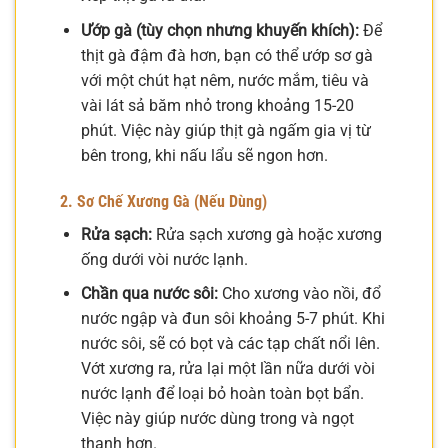
Ướp gà (tùy chọn nhưng khuyến khích):
Để
thịt gà đậm đà hơn, bạn có thể ướp sơ gà
với một chút hạt nêm, nước mắm, tiêu và
vài lát sả băm nhỏ trong khoảng 15-20
phút. Việc này giúp thịt gà ngấm gia vị từ
bên trong, khi nấu lẩu sẽ ngon hơn.
2. Sơ Chế Xương Gà (Nếu Dùng)
Rửa sạch:
Rửa sạch xương gà hoặc xương
ống dưới vòi nước lạnh.
Chần qua nước sôi:
Cho xương vào nồi, đổ
nước ngập và đun sôi khoảng 5-7 phút. Khi
nước sôi, sẽ có bọt và các tạp chất nổi lên.
Vớt xương ra, rửa lại một lần nữa dưới vòi
nước lạnh để loại bỏ hoàn toàn bọt bẩn.
Việc này giúp nước dùng trong và ngọt
thanh hơn.