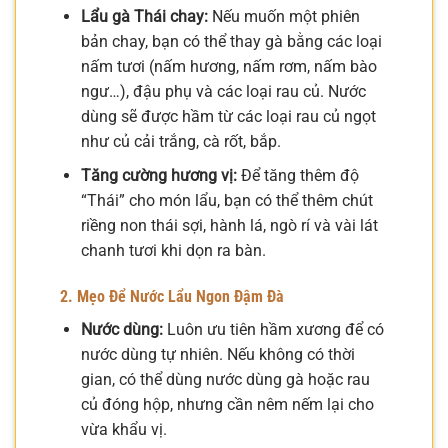
Lẩu gà Thái chay:
Nếu muốn một phiên
bản chay, bạn có thể thay gà bằng các loại
nấm tươi (nấm hương, nấm rơm, nấm bào
ngư…), đậu phụ và các loại rau củ. Nước
dùng sẽ được hầm từ các loại rau củ ngọt
như củ cải trắng, cà rốt, bắp.
Tăng cường hương vị:
Để tăng thêm độ
“Thái” cho món lẩu, bạn có thể thêm chút
riềng non thái sợi, hành lá, ngò rí và vài lát
chanh tươi khi dọn ra bàn.
2. Mẹo Để Nước Lẩu Ngon Đậm Đà
Nước dùng:
Luôn ưu tiên hầm xương để có
nước dùng tự nhiên. Nếu không có thời
gian, có thể dùng nước dùng gà hoặc rau
củ đóng hộp, nhưng cần nêm nếm lại cho
vừa khẩu vị.