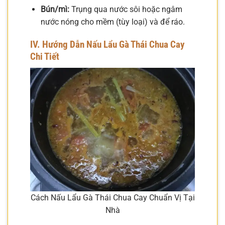
Bún/mì:
Trụng qua nước sôi hoặc ngâm
nước nóng cho mềm (tùy loại) và để ráo.
IV. Hướng Dẫn Nấu Lẩu Gà Thái Chua Cay
Chi Tiết
Cách Nấu Lẩu Gà Thái Chua Cay Chuẩn Vị Tại
Nhà