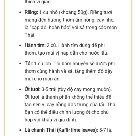
thích vị giác.
Riềng:
1 củ nhỏ (khoảng 50g). Riềng tươi
mang đến hương thơm ấm nồng, cay nhẹ,
là “cặp đôi hoàn hảo” với sả trong các món
Thái.
Hành tím:
2 củ. Hành tím dùng để phi
thơm, tạo mùi vị hấp dẫn cho nước lẩu.
Tỏi:
1 củ lớn. Tỏi băm nhuyễn sẽ được phi
thơm cùng hành và sả, tăng thêm độ dậy
mùi cho món ăn.
Ớt tươi:
3-5 trái (tùy độ cay mong muốn).
Ớt tươi là thành phần không thể thiếu để
tạo nên vị cay nồng đặc trưng của lẩu Thái.
Bạn có thể điều chỉnh lượng ớt cho phù
hợp với khẩu vị gia đình.
Lá chanh Thái (Kaffir lime leaves):
5-7 lá.