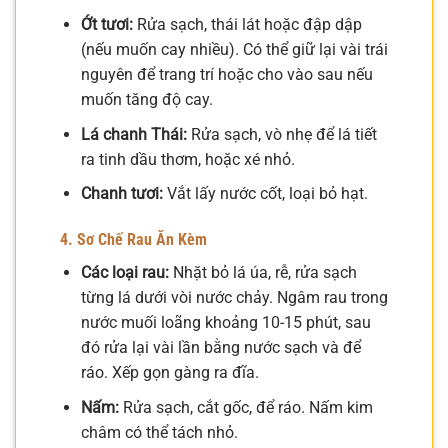
Ớt tươi:
Rửa sạch, thái lát hoặc đập dập
(nếu muốn cay nhiều). Có thể giữ lại vài trái
nguyên để trang trí hoặc cho vào sau nếu
muốn tăng độ cay.
Lá chanh Thái:
Rửa sạch, vò nhẹ để lá tiết
ra tinh dầu thơm, hoặc xé nhỏ.
Chanh tươi:
Vắt lấy nước cốt, loại bỏ hạt.
4. Sơ Chế Rau Ăn Kèm
Các loại rau:
Nhặt bỏ lá úa, rễ, rửa sạch
từng lá dưới vòi nước chảy. Ngâm rau trong
nước muối loãng khoảng 10-15 phút, sau
đó rửa lại vài lần bằng nước sạch và để
ráo. Xếp gọn gàng ra đĩa.
Nấm:
Rửa sạch, cắt gốc, để ráo. Nấm kim
châm có thể tách nhỏ.