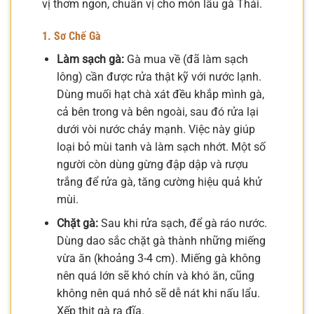
vị thơm ngon, chuẩn vị cho món lẩu gà Thái.
1. Sơ Chế Gà
Làm sạch gà:
Gà mua về (đã làm sạch
lông) cần được rửa thật kỹ với nước lạnh.
Dùng muối hạt chà xát đều khắp mình gà,
cả bên trong và bên ngoài, sau đó rửa lại
dưới vòi nước chảy mạnh. Việc này giúp
loại bỏ mùi tanh và làm sạch nhớt. Một số
người còn dùng gừng đập dập và rượu
trắng để rửa gà, tăng cường hiệu quả khử
mùi.
Chặt gà:
Sau khi rửa sạch, để gà ráo nước.
Dùng dao sắc chặt gà thành những miếng
vừa ăn (khoảng 3-4 cm). Miếng gà không
nên quá lớn sẽ khó chín và khó ăn, cũng
không nên quá nhỏ sẽ dễ nát khi nấu lẩu.
Xếp thịt gà ra đĩa.