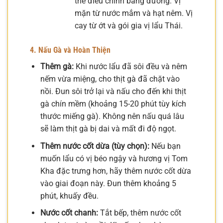
thể điều chỉnh bằng đường. Vị
mặn từ nước mắm và hạt nêm. Vị
cay từ ớt và gói gia vị lẩu Thái.
4. Nấu Gà và Hoàn Thiện
Thêm gà:
Khi nước lẩu đã sôi đều và nêm
nếm vừa miệng, cho thịt gà đã chặt vào
nồi. Đun sôi trở lại và nấu cho đến khi thịt
gà chín mềm (khoảng 15-20 phút tùy kích
thước miếng gà). Không nên nấu quá lâu
sẽ làm thịt gà bị dai và mất đi độ ngọt.
Thêm nước cốt dừa (tùy chọn):
Nếu bạn
muốn lẩu có vị béo ngậy và hương vị Tom
Kha đặc trưng hơn, hãy thêm nước cốt dừa
vào giai đoạn này. Đun thêm khoảng 5
phút, khuấy đều.
Nước cốt chanh:
Tắt bếp, thêm nước cốt