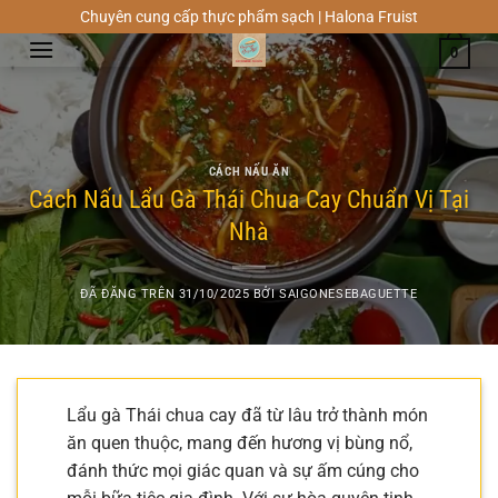
Chuyển
Chuyên cung cấp thực phẩm sạch | Halona Fruist
đến
0
nội
dung
CÁCH NẤU ĂN
Cách Nấu Lẩu Gà Thái Chua Cay Chuẩn Vị Tại
Nhà
ĐÃ ĐĂNG TRÊN
31/10/2025
BỞI
SAIGONESEBAGUETTE
Lẩu gà Thái chua cay đã từ lâu trở thành món
ăn quen thuộc, mang đến hương vị bùng nổ,
đánh thức mọi giác quan và sự ấm cúng cho