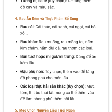
Tương ớt, sa tế (tùy chọn):
Để tăng thêm
độ cay và màu sắc.
4. Rau Ăn Kèm và Thực Phẩm Bổ Sung
Rau cải:
Cải thảo, cải xanh, cải ngọt, cải bó
xôi…
Rau khác:
Rau muống, rau mồng tơi, nấm
kim châm, nấm đùi gà, rau thơm các loại.
Bún tươi hoặc mì gói/mì trứng:
Dùng để ăn
kèm lẩu.
Đậu phụ non:
Tùy chọn, thêm vào để tăng
độ phong phú cho món lẩu.
Các loại thịt, hải sản khác (tùy chọn):
Mực,
tôm, thịt bò thái lát mỏng có thể thêm vào
để làm phong phú thêm nồi lẩu.
5. Mẹo Chọn Nguyên Liệu Tươi Ngon