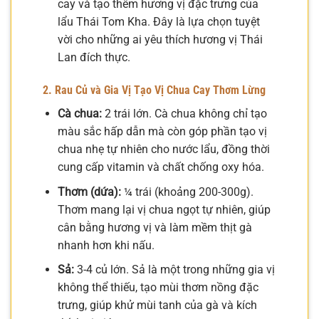
cay và tạo thêm hương vị đặc trưng của
lẩu Thái Tom Kha. Đây là lựa chọn tuyệt
vời cho những ai yêu thích hương vị Thái
Lan đích thực.
2. Rau Củ và Gia Vị Tạo Vị Chua Cay Thơm Lừng
Cà chua:
2 trái lớn. Cà chua không chỉ tạo
màu sắc hấp dẫn mà còn góp phần tạo vị
chua nhẹ tự nhiên cho nước lẩu, đồng thời
cung cấp vitamin và chất chống oxy hóa.
Thơm (dứa):
¼ trái (khoảng 200-300g).
Thơm mang lại vị chua ngọt tự nhiên, giúp
cân bằng hương vị và làm mềm thịt gà
nhanh hơn khi nấu.
Sả:
3-4 củ lớn. Sả là một trong những gia vị
không thể thiếu, tạo mùi thơm nồng đặc
trưng, giúp khử mùi tanh của gà và kích