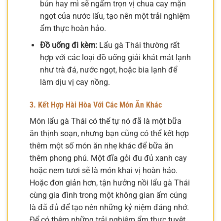
bún hay mì sẽ ngấm trọn vị chua cay mặn
ngọt của nước lẩu, tạo nên một trải nghiệm
ẩm thực hoàn hảo.
Đồ uống đi kèm:
Lẩu gà Thái thường rất
hợp với các loại đồ uống giải khát mát lạnh
như trà đá, nước ngọt, hoặc bia lạnh để
làm dịu vị cay nồng.
3. Kết Hợp Hài Hòa Với Các Món Ăn Khác
Món lẩu gà Thái có thể tự nó đã là một bữa
ăn thịnh soạn, nhưng bạn cũng có thể kết hợp
thêm một số món ăn nhẹ khác để bữa ăn
thêm phong phú. Một đĩa gỏi đu đủ xanh cay
hoặc nem tươi sẽ là món khai vị hoàn hảo.
Hoặc đơn giản hơn, tận hưởng nồi lẩu gà Thái
cùng gia đình trong một không gian ấm cúng
là đã đủ để tạo nên những kỷ niệm đáng nhớ.
Để có thêm những trải nghiệm ẩm thực tuyệt