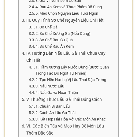
3. Gia Vị Nêm Nếm Cơ Bản
4. Rau Ăn Kèm và Thực Phẩm Bổ Sung
5. Mẹo Chọn Nguyên Liệu Tươi Ngon
III. Quy Trình Sơ Chế Nguyên Liệu Chi Tiết
1. Sơ Chế Gà
2. Sơ Chế Xương Gà (Nếu Dùng)
3. Sơ Chế Rau Củ Quả
4. Sơ Chế Rau Ăn Kèm
IV. Hướng Dẫn Nấu Lẩu Gà Thái Chua Cay
Chi Tiết
1. Hầm Xương Lấy Nước Dùng (Bước Quan
Trọng Tạo Độ Ngọt Tự Nhiên)
2. Tạo Nền Hương Vị Lẩu Thái Đặc Trưng
3. Nấu Nước Lẩu
4. Nấu Gà và Hoàn Thiện
V. Thưởng Thức Lẩu Gà Thái Đúng Cách
1. Chuẩn Bị Bàn Lẩu
2. Cách Ăn Lẩu Gà Thái
3. Kết Hợp Hài Hòa Với Các Món Ăn Khác
VI. Các Biến Tấu và Mẹo Hay Để Món Lẩu
Thêm Đặc Sắc