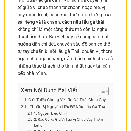
mỗi bữa tiệc gia đình. Với sự hòa quyện tinh
tế giữa vị chua thanh từ chanh hoặc me, vị
cay nồng từ ớt, cùng mùi thơm đặc trưng của
sả, riềng và lá chanh,
cách nấu lẩu gà thái
không chỉ là một công thức mà còn là nghệ
thuật ẩm thực. Bài viết này sẽ cung cấp một
hướng dẫn chi tiết, chuyên sâu để bạn có thể
tự tay chuẩn bị nồi lẩu gà Thái chuẩn vị, thơm
ngon như ngoài hàng, đảm bảo chinh phục cả
những thực khách khó tính nhất ngay tại căn
bếp nhà mình.
Xem Nội Dung Bài Viết
I. Giới Thiệu Chung Về Lẩu Gà Thái Chua Cay
II. Chuẩn Bị Nguyên Liệu Để Nấu Lẩu Gà Thái
1. Nguyên Liệu Chính
2. Rau Củ và Gia Vị Tạo Vị Chua Cay Thơm
Lừng