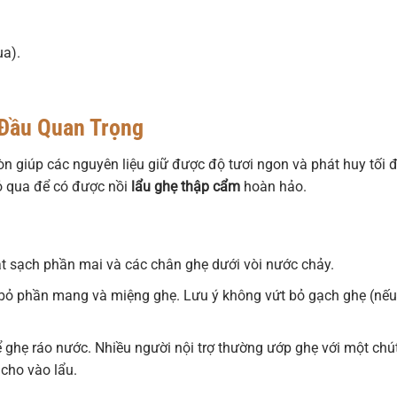
ua).
 Đầu Quan Trọng
n giúp các nguyên liệu giữ được độ tươi ngon và phát huy tối 
ỏ qua để có được nồi
lẩu ghẹ thập cẩm
hoàn hảo.
ật sạch phần mai và các chân ghẹ dưới vòi nước chảy.
bỏ phần mang và miệng ghẹ. Lưu ý không vứt bỏ gạch ghẹ (nếu
ể ghẹ ráo nước. Nhiều người nội trợ thường ướp ghẹ với một chú
cho vào lẩu.