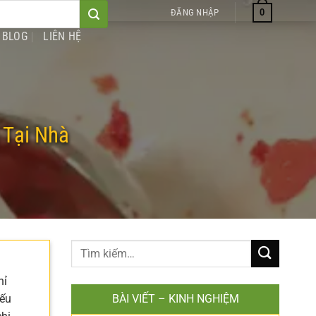
0
ĐĂNG NHẬP
BLOG
LIÊN HỆ
 Tại Nhà
hỉ
Nếu
BÀI VIẾT – KINH NGHIỆM