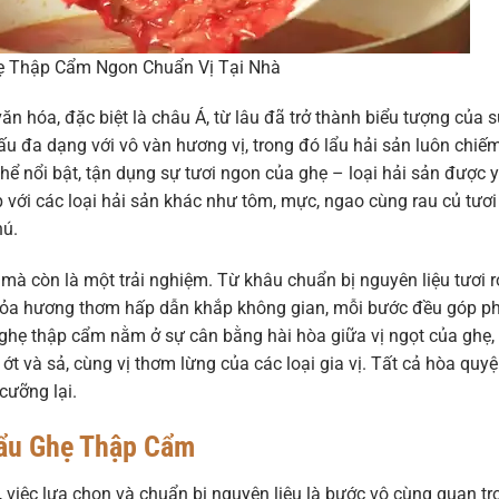
ẹ Thập Cẩm Ngon Chuẩn Vị Tại Nhà
ăn hóa, đặc biệt là châu Á, từ lâu đã trở thành biểu tượng của 
ấu đa dạng với vô vàn hương vị, trong đó lẩu hải sản luôn chiế
 thể nổi bật, tận dụng sự tươi ngon của ghẹ – loại hải sản được 
ợp với các loại hải sản khác như tôm, mực, ngao cùng rau củ tươi
hú.
à còn là một trải nghiệm. Từ khâu chuẩn bị nguyên liệu tươi ró
an tỏa hương thơm hấp dẫn khắp không gian, mỗi bước đều góp p
ghẹ thập cẩm nằm ở sự cân bằng hài hòa giữa vị ngọt của ghẹ, 
t và sả, cùng vị thơm lừng của các loại gia vị. Tất cả hòa quy
cưỡng lại.
ẩu Ghẹ Thập Cẩm
việc lựa chọn và chuẩn bị nguyên liệu là bước vô cùng quan tr