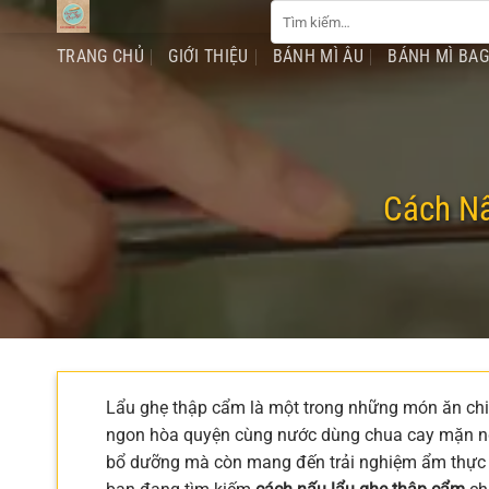
Tìm
Chuyển
kiếm:
đến
TRANG CHỦ
GIỚI THIỆU
BÁNH MÌ ÂU
BÁNH MÌ BA
nội
dung
Cách Nấ
Lẩu ghẹ thập cẩm là một trong những món ăn chi
ngon hòa quyện cùng nước dùng chua cay mặn ngọt
bổ dưỡng mà còn mang đến trải nghiệm ẩm thực k