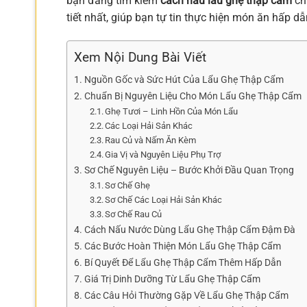
bạn đang tìm kiếm
cách nấu lẩu ghẹ thập cẩm
chu
tiết nhất, giúp bạn tự tin thực hiện món ăn hấp dẫ
Xem Nội Dung Bài Viết
Nguồn Gốc và Sức Hút Của Lẩu Ghẹ Thập Cẩm
Chuẩn Bị Nguyên Liệu Cho Món Lẩu Ghẹ Thập Cẩm
Ghẹ Tươi – Linh Hồn Của Món Lẩu
Các Loại Hải Sản Khác
Rau Củ và Nấm Ăn Kèm
Gia Vị và Nguyên Liệu Phụ Trợ
Sơ Chế Nguyên Liệu – Bước Khởi Đầu Quan Trọng
Sơ Chế Ghẹ
Sơ Chế Các Loại Hải Sản Khác
Sơ Chế Rau Củ
Cách Nấu Nước Dùng Lẩu Ghẹ Thập Cẩm Đậm Đà
Các Bước Hoàn Thiện Món Lẩu Ghẹ Thập Cẩm
Bí Quyết Để Lẩu Ghẹ Thập Cẩm Thêm Hấp Dẫn
Giá Trị Dinh Dưỡng Từ Lẩu Ghẹ Thập Cẩm
Các Câu Hỏi Thường Gặp Về Lẩu Ghẹ Thập Cẩm