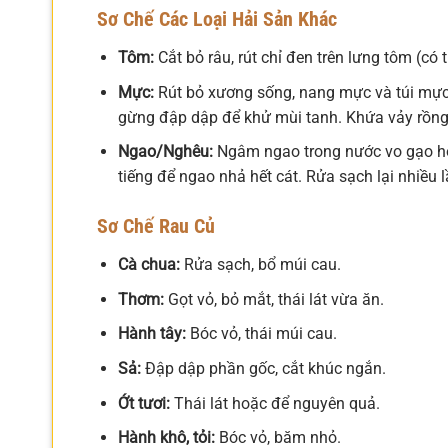
Sơ Chế Các Loại Hải Sản Khác
Tôm:
Cắt bỏ râu, rút chỉ đen trên lưng tôm (có
Mực:
Rút bỏ xương sống, nang mực và túi mực.
gừng đập dập để khử mùi tanh. Khứa vảy rồng
Ngao/Nghêu:
Ngâm ngao trong nước vo gạo hoặ
tiếng để ngao nhả hết cát. Rửa sạch lại nhiều l
Sơ Chế Rau Củ
Cà chua:
Rửa sạch, bổ múi cau.
Thơm:
Gọt vỏ, bỏ mắt, thái lát vừa ăn.
Hành tây:
Bóc vỏ, thái múi cau.
Sả:
Đập dập phần gốc, cắt khúc ngắn.
Ớt tươi:
Thái lát hoặc để nguyên quả.
Hành khô, tỏi:
Bóc vỏ, băm nhỏ.