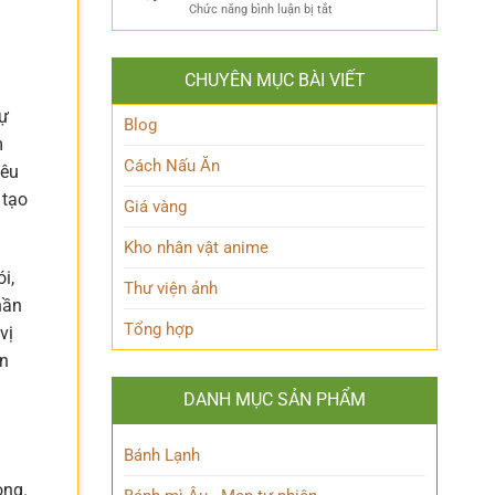
ẩn
Thoại
ở
Chức năng bình luận bị tắt
Khám
mình
Khám
Phá
của
phá
Nhân
Lớp
Momoo
Vật
Học
CHUYÊN MỤC BÀI VIẾT
Ayase:
Nham
Biết
Ai
Bí
Tuốt
sự
là
Blog
Ẩn
Ai
m
trong
Cách Nấu Ăn
yêu
Thế
giới
 tạo
Giá vàng
Siêu
nhiên?
Kho nhân vật anime
i,
Thư viện ảnh
hần
Tổng hợp
vị
ện
DANH MỤC SẢN PHẨM
Bánh Lạnh
ọng.