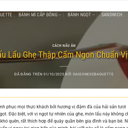
GUETTE
BÁNH MÌ CẤP ĐÔNG
BÁNH NGỌT
SANDWICH
CÁCH NẤU ĂN
u Lẩu Ghẹ Thập Cẩm Ngon Chuẩn Vị
ĐÃ ĐĂNG TRÊN
31/10/2025
BỞI
SAIGONESEBAGUETTE
nh phục mọi thực khách bởi hương vị đậm đà của hải sản tươi
. Đặc biệt, với vị ngọt tự nhiên của ghẹ, món lẩu này không c
hó quên, rất thích hợp để quây quần bên gia đình và bạn bè. 