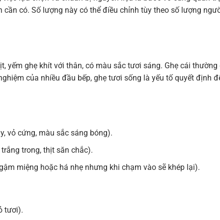
n cần có. Số lượng này có thể điều chỉnh tùy theo số lượng ngườ
ịt, yếm ghẹ khít với thân, có màu sắc tươi sáng. Ghẹ cái thường
 nghiệm của nhiều đầu bếp, ghẹ tươi sống là yếu tố quyết định đ
y, vỏ cứng, màu sắc sáng bóng).
ắng trong, thịt săn chắc).
gậm miệng hoặc há nhẹ nhưng khi chạm vào sẽ khép lại).
 tươi).