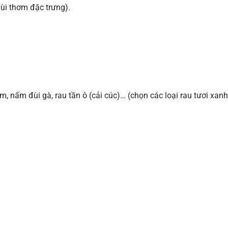
ùi thơm đặc trưng).
 nấm đùi gà, rau tần ô (cải cúc)… (chọn các loại rau tươi xanh