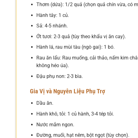
Thơm (dứa): 1/2 quả (chọn quả chín vừa, có m
Hành tây: 1 củ.
Sả: 4-5 nhánh.
Ớt tươi: 2-3 quả (tùy theo khẩu vị ăn cay).
Hành lá, rau mùi tàu (ngò gai): 1 bó.
Rau ăn lẩu: Rau muống, cải thảo, nấm kim châm,
không héo úa).
Đậu phụ non: 2-3 bìa.
Gia Vị và Nguyên Liệu Phụ Trợ
Dầu ăn.
Hành khô, tỏi: 1 củ hành, 3-4 tép tỏi.
Nước mắm ngon.
Đường, muối, hạt nêm, bột ngọt (tùy chọn).