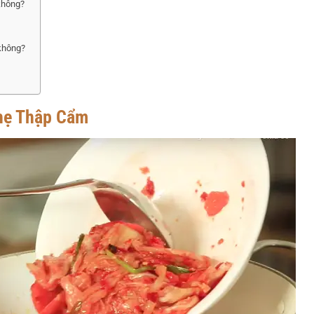
 không?
 không?
hẹ Thập Cẩm