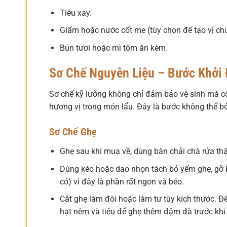
Tiêu xay.
Giấm hoặc nước cốt me (tùy chọn để tạo vị ch
Bún tươi hoặc mì tôm ăn kèm.
Sơ Chế Nguyên Liệu – Bước Khởi
Sơ chế kỹ lưỡng không chỉ đảm bảo vệ sinh mà cò
hương vị trong món lẩu. Đây là bước không thể b
Sơ Chế Ghẹ
Ghẹ sau khi mua về, dùng bàn chải chà rửa th
Dùng kéo hoặc dao nhọn tách bỏ yếm ghẹ, gỡ 
có) vì đây là phần rất ngon và béo.
Cắt ghẹ làm đôi hoặc làm tư tùy kích thước. Đ
hạt nêm và tiêu để ghẹ thêm đậm đà trước khi 