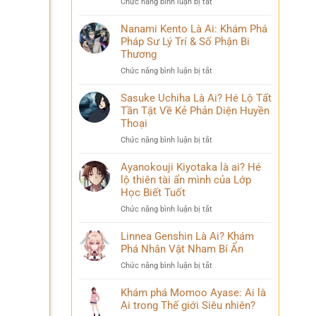
ở
Chức năng bình luận bị tắt
Phá
và
Mina
Hành
những
Ashido
Nanami Kento Là Ai: Khám Phá
Trình
bí
là
Pháp Sư Lý Trí & Số Phận Bi
Biến
ẩn
ai?
Đổi
Thương
Hé
Đầy
ở
Chức năng bình luận bị tắt
lộ
Bi
Nanami
‘siêu
kịch
Kento
Sasuke Uchiha Là Ai? Hé Lộ Tất
năng
Là
Tần Tật Về Kẻ Phản Diện Huyền
lực’
Ai:
và
Thoại
Khám
câu
ở
Chức năng bình luận bị tắt
Phá
chuyện
Sasuke
Pháp
đời
Uchiha
Ayanokouji Kiyotaka là ai? Hé
Sư
thú
Là
lộ thiên tài ẩn mình của Lớp
Lý
vị
Ai?
Trí
Học Biết Tuốt
Hé
&
ở
Chức năng bình luận bị tắt
Lộ
Số
Ayanokouji
Tất
Phận
Kiyotaka
Linnea Genshin Là Ai? Khám
Tần
Bi
là
Phá Nhân Vật Nham Bí Ẩn
Tật
Thương
ai?
Về
ở
Chức năng bình luận bị tắt
Hé
Kẻ
Linnea
lộ
Phản
Genshin
Khám phá Momoo Ayase: Ai là
thiên
Diện
Là
Ai trong Thế giới Siêu nhiên?
tài
Huyền
Ai?