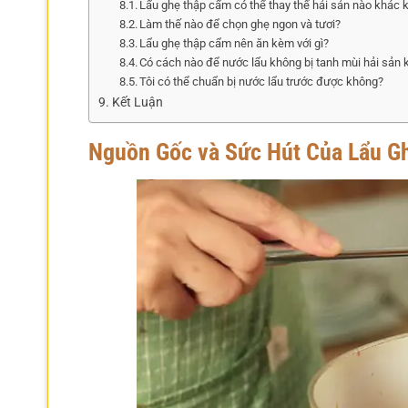
Lẩu ghẹ thập cẩm có thể thay thế hải sản nào khác
Làm thế nào để chọn ghẹ ngon và tươi?
Lẩu ghẹ thập cẩm nên ăn kèm với gì?
Có cách nào để nước lẩu không bị tanh mùi hải sản
Tôi có thể chuẩn bị nước lẩu trước được không?
Kết Luận
Nguồn Gốc và Sức Hút Của Lẩu G