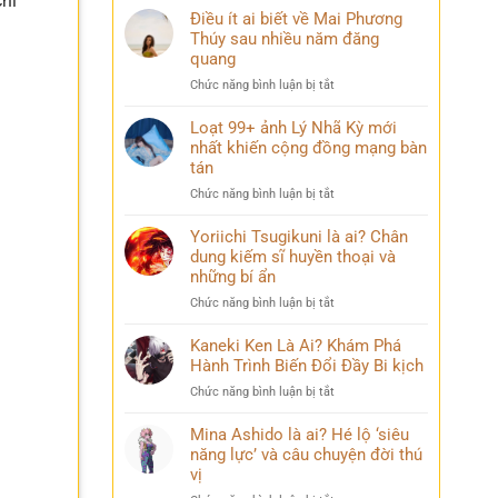
chi
Điều ít ai biết về Mai Phương
Thúy sau nhiều năm đăng
quang
ở
Chức năng bình luận bị tắt
Điều
ít
Loạt 99+ ảnh Lý Nhã Kỳ mới
ai
nhất khiến cộng đồng mạng bàn
biết
tán
về
ở
Chức năng bình luận bị tắt
Mai
Loạt
Phương
99+
Yoriichi Tsugikuni là ai? Chân
Thúy
ảnh
dung kiếm sĩ huyền thoại và
sau
Lý
nhiều
những bí ẩn
Nhã
năm
ở
Chức năng bình luận bị tắt
Kỳ
đăng
Yoriichi
mới
quang
Tsugikuni
Kaneki Ken Là Ai? Khám Phá
nhất
là
Hành Trình Biến Đổi Đầy Bi kịch
khiến
ai?
cộng
ở
Chức năng bình luận bị tắt
Chân
đồng
Kaneki
dung
mạng
Ken
Mina Ashido là ai? Hé lộ ‘siêu
kiếm
bàn
Là
năng lực’ và câu chuyện đời thú
sĩ
tán
Ai?
vị
huyền
Khám
thoại