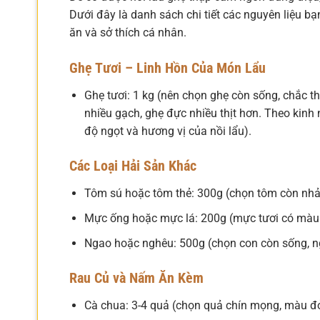
Dưới đây là danh sách chi tiết các nguyên liệu bạ
ăn và sở thích cá nhân.
Ghẹ Tươi – Linh Hồn Của Món Lẩu
Ghẹ tươi: 1 kg (nên chọn ghẹ còn sống, chắc th
nhiều gạch, ghẹ đực nhiều thịt hơn. Theo kinh
độ ngọt và hương vị của nồi lẩu).
Các Loại Hải Sản Khác
Tôm sú hoặc tôm thẻ: 300g (chọn tôm còn nhả
Mực ống hoặc mực lá: 200g (mực tươi có màu tr
Ngao hoặc nghêu: 500g (chọn con còn sống, n
Rau Củ và Nấm Ăn Kèm
Cà chua: 3-4 quả (chọn quả chín mọng, màu đỏ