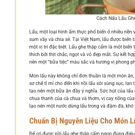
Cách Nấu Lẩu Gh
Lẩu, một loại hình ẩm thực phổ biến ở nhiều nền v
sum vầy và chia sẻ. Tại Việt Nam, lẩu được biến t
một vị trí đặc biệt. Lẩu ghẹ thập cẩm là một biến
thích bởi thịt chắc, ngọt và vỏ đẹp mắt. Sự kết h
nên một “bữa tiệc” màu sắc và hương vị phong p
Món lẩu này không chỉ đơn thuần là một món ăn, m
sơ chế tỉ mỉ cho đến khi nồi lẩu sôi sùng sục, l
tạo nên một bữa ăn đầy ý nghĩa. Sức hút của lẩu 
chua thanh của cà chua và thơm, vị cay nồng của ớ
tạo nên một nước dùng lẩu trong và đậm đà, khó 
Chuẩn Bị Nguyên Liệu Cho Món L
Để có được nồi lẩu ghẹ thập cẩm ngon đúng điệu, 