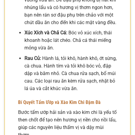
nhúng lẩu và có hương vị thơm ngon hơn,
bạn nên rán sơ đậu phụ trên chảo với một
chút dầu ăn cho đến khi các mặt vàng đều.
Xúc Xích và Chả Cá:
Bóc vỏ xúc xích, thái
khoanh hoặc lát chéo. Chả cá thái miếng
mỏng vừa ăn.
Rau Củ:
Hành lá, tỏi khô, hành khô, ớt sừng,
cà chua. Hành tím và tỏi khô bóc vỏ, đập
dập và băm nhỏ. Cà chua rửa sạch, bổ múi
cau. Các loại rau ăn kèm rửa sạch, nhặt bỏ
lá úa và cắt khúc vừa ăn.
Bí Quyết Tẩm Ướp và Xào Kim Chi Đậm Đà
Bước tẩm ướp hải sản và xào kim chi là yếu tố
then chốt để tạo nên hương vị nền cho nồi lẩu,
giúp các nguyên liệu thấm vị và dậy mùi
thơm.