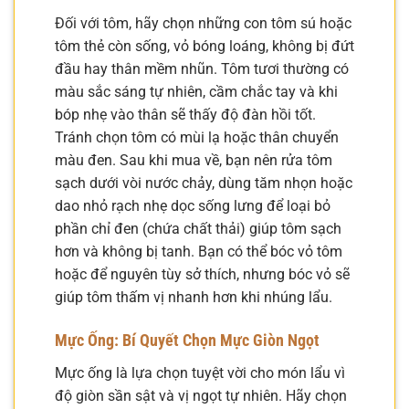
Đối với tôm, hãy chọn những con tôm sú hoặc
tôm thẻ còn sống, vỏ bóng loáng, không bị đứt
đầu hay thân mềm nhũn. Tôm tươi thường có
màu sắc sáng tự nhiên, cầm chắc tay và khi
bóp nhẹ vào thân sẽ thấy độ đàn hồi tốt.
Tránh chọn tôm có mùi lạ hoặc thân chuyển
màu đen. Sau khi mua về, bạn nên rửa tôm
sạch dưới vòi nước chảy, dùng tăm nhọn hoặc
dao nhỏ rạch nhẹ dọc sống lưng để loại bỏ
phần chỉ đen (chứa chất thải) giúp tôm sạch
hơn và không bị tanh. Bạn có thể bóc vỏ tôm
hoặc để nguyên tùy sở thích, nhưng bóc vỏ sẽ
giúp tôm thấm vị nhanh hơn khi nhúng lẩu.
Mực Ống: Bí Quyết Chọn Mực Giòn Ngọt
Mực ống là lựa chọn tuyệt vời cho món lẩu vì
độ giòn sần sật và vị ngọt tự nhiên. Hãy chọn