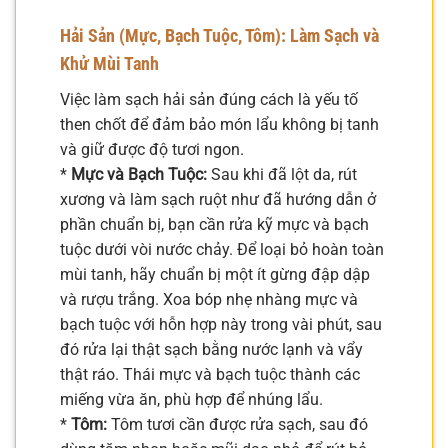
Hải Sản (Mực, Bạch Tuộc, Tôm): Làm Sạch và
Khử Mùi Tanh
Việc làm sạch hải sản đúng cách là yếu tố
then chốt để đảm bảo món lẩu không bị tanh
và giữ được độ tươi ngon.
*
Mực và Bạch Tuộc:
Sau khi đã lột da, rút
xương và làm sạch ruột như đã hướng dẫn ở
phần chuẩn bị, bạn cần rửa kỹ mực và bạch
tuộc dưới vòi nước chảy. Để loại bỏ hoàn toàn
mùi tanh, hãy chuẩn bị một ít gừng đập dập
và rượu trắng. Xoa bóp nhẹ nhàng mực và
bạch tuộc với hỗn hợp này trong vài phút, sau
đó rửa lại thật sạch bằng nước lạnh và vẩy
thật ráo. Thái mực và bạch tuộc thành các
miếng vừa ăn, phù hợp để nhúng lẩu.
*
Tôm:
Tôm tươi cần được rửa sạch, sau đó