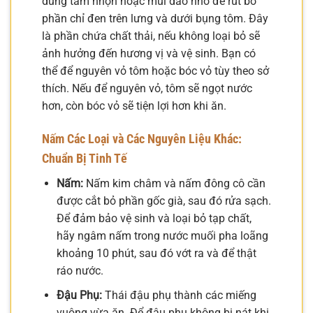
dùng tăm nhọn hoặc mũi dao nhỏ để rút bỏ
phần chỉ đen trên lưng và dưới bụng tôm. Đây
là phần chứa chất thải, nếu không loại bỏ sẽ
ảnh hưởng đến hương vị và vệ sinh. Bạn có
thể để nguyên vỏ tôm hoặc bóc vỏ tùy theo sở
thích. Nếu để nguyên vỏ, tôm sẽ ngọt nước
hơn, còn bóc vỏ sẽ tiện lợi hơn khi ăn.
Nấm Các Loại và Các Nguyên Liệu Khác:
Chuẩn Bị Tinh Tế
Nấm:
Nấm kim châm và nấm đông cô cần
được cắt bỏ phần gốc già, sau đó rửa sạch.
Để đảm bảo vệ sinh và loại bỏ tạp chất,
hãy ngâm nấm trong nước muối pha loãng
khoảng 10 phút, sau đó vớt ra và để thật
ráo nước.
Đậu Phụ:
Thái đậu phụ thành các miếng
vuông vừa ăn. Để đậu phụ không bị nát khi