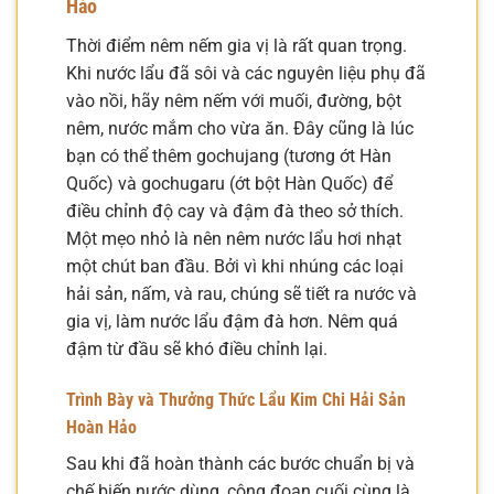
Hảo
Thời điểm nêm nếm gia vị là rất quan trọng.
Khi nước lẩu đã sôi và các nguyên liệu phụ đã
vào nồi, hãy nêm nếm với muối, đường, bột
nêm, nước mắm cho vừa ăn. Đây cũng là lúc
bạn có thể thêm gochujang (tương ớt Hàn
Quốc) và gochugaru (ớt bột Hàn Quốc) để
điều chỉnh độ cay và đậm đà theo sở thích.
Một mẹo nhỏ là nên nêm nước lẩu hơi nhạt
một chút ban đầu. Bởi vì khi nhúng các loại
hải sản, nấm, và rau, chúng sẽ tiết ra nước và
gia vị, làm nước lẩu đậm đà hơn. Nêm quá
đậm từ đầu sẽ khó điều chỉnh lại.
Trình Bày và Thưởng Thức Lẩu Kim Chi Hải Sản
Hoàn Hảo
Sau khi đã hoàn thành các bước chuẩn bị và
chế biến nước dùng, công đoạn cuối cùng là