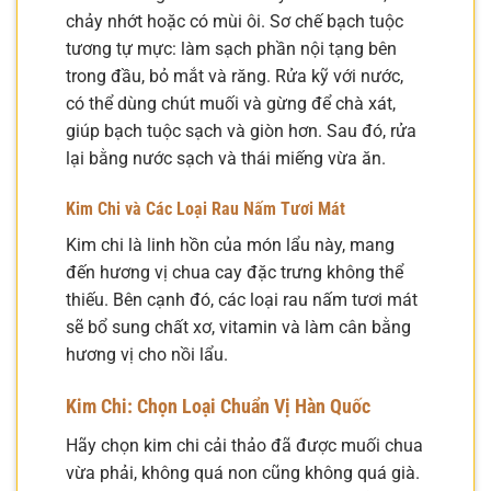
chảy nhớt hoặc có mùi ôi. Sơ chế bạch tuộc
tương tự mực: làm sạch phần nội tạng bên
trong đầu, bỏ mắt và răng. Rửa kỹ với nước,
có thể dùng chút muối và gừng để chà xát,
giúp bạch tuộc sạch và giòn hơn. Sau đó, rửa
lại bằng nước sạch và thái miếng vừa ăn.
Kim Chi và Các Loại Rau Nấm Tươi Mát
Kim chi là linh hồn của món lẩu này, mang
đến hương vị chua cay đặc trưng không thể
thiếu. Bên cạnh đó, các loại rau nấm tươi mát
sẽ bổ sung chất xơ, vitamin và làm cân bằng
hương vị cho nồi lẩu.
Kim Chi: Chọn Loại Chuẩn Vị Hàn Quốc
Hãy chọn kim chi cải thảo đã được muối chua
vừa phải, không quá non cũng không quá già.