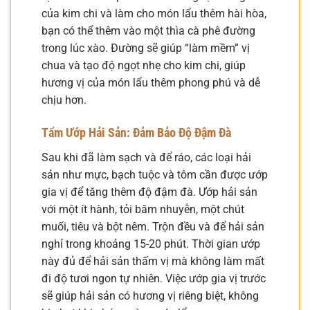
của kim chi và làm cho món lẩu thêm hài hòa,
bạn có thể thêm vào một thìa cà phê đường
trong lúc xào. Đường sẽ giúp “làm mềm” vị
chua và tạo độ ngọt nhẹ cho kim chi, giúp
hương vị của món lẩu thêm phong phú và dễ
chịu hơn.
Tẩm Ướp Hải Sản: Đảm Bảo Độ Đậm Đà
Sau khi đã làm sạch và để ráo, các loại hải
sản như mực, bạch tuộc và tôm cần được ướp
gia vị để tăng thêm độ đậm đà. Ướp hải sản
với một ít hành, tỏi băm nhuyễn, một chút
muối, tiêu và bột nêm. Trộn đều và để hải sản
nghỉ trong khoảng 15-20 phút. Thời gian ướp
này đủ để hải sản thấm vị mà không làm mất
đi độ tươi ngon tự nhiên. Việc ướp gia vị trước
sẽ giúp hải sản có hương vị riêng biệt, không