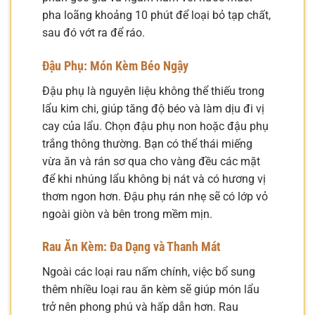
pha loãng khoảng 10 phút để loại bỏ tạp chất,
sau đó vớt ra để ráo.
Đậu Phụ: Món Kèm Béo Ngậy
Đậu phụ là nguyên liệu không thể thiếu trong
lẩu kim chi, giúp tăng độ béo và làm dịu đi vị
cay của lẩu. Chọn đậu phụ non hoặc đậu phụ
trắng thông thường. Bạn có thể thái miếng
vừa ăn và rán sơ qua cho vàng đều các mặt
để khi nhúng lẩu không bị nát và có hương vị
thơm ngon hơn. Đậu phụ rán nhẹ sẽ có lớp vỏ
ngoài giòn và bên trong mềm mịn.
Rau Ăn Kèm: Đa Dạng và Thanh Mát
Ngoài các loại rau nấm chính, việc bổ sung
thêm nhiều loại rau ăn kèm sẽ giúp món lẩu
trở nên phong phú và hấp dẫn hơn. Rau