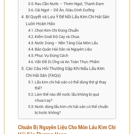
Rau Cần Nước – Thơm Ngọt, Thanh Đạm
Cải Ngọt – Dễ Ăn, Giàu Dinh Dưỡng
Bí Quyết và Lưu Ý Để Nồi Lẩu Kim Chi Hải Sản
Luôn Hoàn Hảo
Chọn Kim Chi Đúng Chuẩn
Kiểm Soát Độ Cay và Chua
Nước Dùng – Nền Tảng Của Món Lẩu
Bảo Quản Hải Sản và Nguyên Liệu
Phục Vụ Đúng Cách
Vấn Đề Dị Ứng và An Toàn Thực Phẩm
Các Câu Hỏi Thường Gặp Khi Nấu Lẩu Kim
Chi Hải Sản (FAQs)
Lẩu kim chi hải sản có thể dùng thịt gì thay
thế?
Làm thế nào để nước lẩu không bị quá
chua/cay?
Nước dùng lẩu kim chi hải sản có thể chuẩn
bị trước không?
Chuẩn Bị Nguyên Liệu Cho Món Lẩu Kim Chi