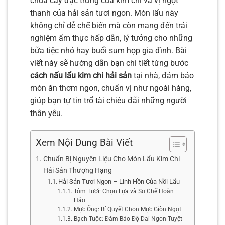
chua cay đặc trưng của kim chi và vị ngọt
thanh của hải sản tươi ngon. Món lẩu này
không chỉ dễ chế biến mà còn mang đến trải
nghiệm ẩm thực hấp dẫn, lý tưởng cho những
bữa tiệc nhỏ hay buổi sum họp gia đình. Bài
viết này sẽ hướng dẫn bạn chi tiết từng bước
cách nấu lẩu kim chi hải sản
tại nhà, đảm bảo
món ăn thơm ngon, chuẩn vị như ngoài hàng,
giúp bạn tự tin trổ tài chiêu đãi những người
thân yêu.
Xem Nội Dung Bài Viết
Chuẩn Bị Nguyên Liệu Cho Món Lẩu Kim Chi
Hải Sản Thượng Hạng
Hải Sản Tươi Ngon – Linh Hồn Của Nồi Lẩu
Tôm Tươi: Chọn Lựa và Sơ Chế Hoàn
Hảo
Mực Ống: Bí Quyết Chọn Mực Giòn Ngọt
Bạch Tuộc: Đảm Bảo Độ Dai Ngon Tuyệt