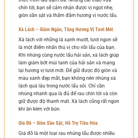
chín tới, bạn sẽ cảm nhận được vị ngọt nhẹ,
giòn sần sật và thấm đẫm hương vị nước lẩu.
Xà Lách – Giảm Ngán, Tăng Hương Vị Tươi Mới
Xà lách với những lá xanh mướt, tươi ngon sẽ
là một điểm nhấn thú vị cho nồi lẩu của bạn.
Khi nhúng cùng nước lẩu hải sản, xà lách giúp
làm giảm bớt mùi tanh của hải sản và mang
lại hương vị tươi mới. Để giữ được độ giòn và
màu xanh đẹp mắt, bạn không nên nhúng xà
lách quá lâu trong nước lẩu sôi. Chỉ cần
nhúng nhanh qua là đủ để rau chín tới và còn
giữ được độ thanh mát. Xà lách cũng rất ngon
khi ăn kèm với bún.
Giá Đỗ – Giòn Sần Sật, Hỗ Trợ Tiêu Hóa
Giá đỗ là một loại rau nhúng lẩu được nhiều