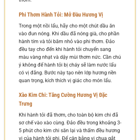
Phi Thơm Hành Tỏi: Mở Đầu Hương Vị
Trong một nồi lẩu, hãy cho một chút dầu ăn
vào đun nóng. Khi dầu đã nóng già, cho phần
hành tím và tỏi băm nhỏ vào phi thơm. Đảo
đều tay cho đến khi hành tỏi chuyển sang
màu vàng nhạt và dậy mùi thơm nức. Cần chú
ý không để hành tỏi bị cháy sẽ làm nước lẩu
có vị đắng. Bước này tạo nên lớp hương nền
quan trọng, kích thích vị giác cho món lẩu.
Xào Kim Chi: Tăng Cường Hương Vị Đặc
Trưng
Khi hành tỏi đã thơm, cho toàn bộ kim chi đã
sơ chế vào xào cùng. Đảo đều trong khoảng 3-
5 phút cho kim chi săn lại và thấm đều hương
vị của hành tỏi phi. Để cân bằng vị chua gắt