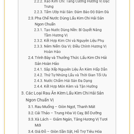
Xào Kim Chi: Tăng Cường Hương Vị Đặc
Trưng
Tẩm Ướp Hải Sản: Đảm Bảo Độ Đậm Đà
Pha Chế Nước Dùng Lẩu Kim Chi Hải Sản
Ngon Chuẩn
Tạo Nước Dùng Nền: Bí Quyết Nâng
Tầm Hương Vị
Kết Hợp Kim Chi và Nguyên Liệu Phụ
Nêm Nếm Gia Vị: Điều Chỉnh Hương Vị
Hoàn Hảo
Trình Bày và Thưởng Thức Lẩu Kim Chi Hải
Sản Hoàn Hảo
Sắp Xếp Nguyên Liệu Ăn Kèm Hấp Dẫn
Thứ Tự Nhúng Lẩu và Thời Gian Tối Ưu
Nước Chấm Hải Sản Đa Dạng
Kết Hợp Món Kèm và Tận Hưởng
Các Loại Rau Ăn Kèm Lẩu Kim Chi Hải Sản
Ngon Chuẩn Vị
Rau Muống – Giòn Ngọt, Thanh Mát
Cải Thảo – Trung Hòa Vị Cay, Bổ Dưỡng
Xà Lách – Giảm Ngán, Tăng Hương Vị Tươi
Mới
Giá Đỗ – Giòn Sần Sật, Hỗ Trợ Tiêu Hóa