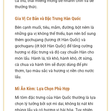
cá thu, thái miếng mỏng để nhanh chín và dễ
thưởng thức.
Gia Vị Cơ Bản và Đặc Trưng Hàn Quốc
Bên cạnh muối, tiêu, mắm, đường, bột nêm là
những gia vị không thể thiếu, bạn nên bổ sung
thêm gochujang (tương ớt Hàn Quốc) và
gochugaru (ớt bột Hàn Quốc) để tăng cường
hương vị đặc trưng và độ cay chuẩn Hàn cho
món lẩu. Hành lá, tỏi khô, hành khô, ớt sừng,
cà chua và hành tím sẽ được dùng để phi
thơm, tạo màu sắc và hương vị nền cho nước
lẩu.
Mì Ăn Kèm: Lựa Chọn Phù Hợp
Mì tôm đặc trưng của Hàn Quốc thường là lựa
chọn lý tưởng bởi sợi mì dai, không bị nát khi
nhúng lẩu và có hương vị hài hòa. Tuy nhiên,