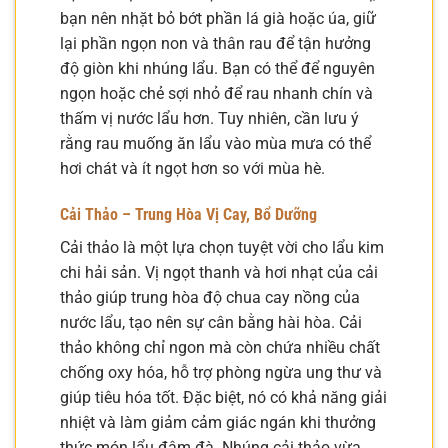
bạn nên nhặt bỏ bớt phần lá già hoặc úa, giữ
lại phần ngọn non và thân rau để tận hưởng
độ giòn khi nhúng lẩu. Bạn có thể để nguyên
ngọn hoặc chẻ sợi nhỏ để rau nhanh chín và
thấm vị nước lẩu hơn. Tuy nhiên, cần lưu ý
rằng rau muống ăn lẩu vào mùa mưa có thể
hơi chát và ít ngọt hơn so với mùa hè.
Cải Thảo – Trung Hòa Vị Cay, Bổ Dưỡng
Cải thảo là một lựa chọn tuyệt vời cho lẩu kim
chi hải sản. Vị ngọt thanh và hơi nhạt của cải
thảo giúp trung hòa độ chua cay nồng của
nước lẩu, tạo nên sự cân bằng hài hòa. Cải
thảo không chỉ ngon mà còn chứa nhiều chất
chống oxy hóa, hỗ trợ phòng ngừa ung thư và
giúp tiêu hóa tốt. Đặc biệt, nó có khả năng giải
nhiệt và làm giảm cảm giác ngán khi thưởng
thức món lẩu đậm đà. Nhúng cải thảo vừa