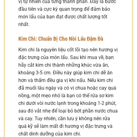
vị tự nhiên của từng thành phần. Đây là bước
đầu tiên và cực kỳ quan trọng để đảm bảo
món lẩu của bạn đạt được chất lượng tốt
nhất.
Kim Chi: Chuẩn Bị Cho Nồi Lẩu Đậm Đà
Kim chi là nguyên liệu cốt lõi tạo nên hương vị
đặc trưng của món lẩu. Sau khi mua về, bạn
hãy cắt kim chi thành những khúc vừa ăn,
khoảng 3-5 cm. Điều này giúp kim chi dễ ăn
hơn và thấm đều gia vị khi nấu. Nếu kim chi
đã muối lâu ngày và có vị chua hoặc cay quá
nồng, một mẹo nhỏ là bạn có thể rửa sơ kim
chi dưới vòi nước lạnh trong khoảng 1-2 phút,
sau đó vắt nhẹ để loại bỏ bớt phần nước chua
và cay. Tuy nhiên, cần lưu ý không nên rửa
quá kỹ sẽ làm mất đi hương vị đặc trưng và
chất dinh dưỡng của kim chi.