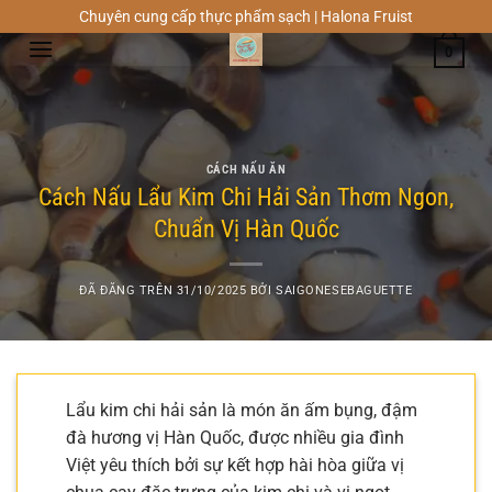
Chuyển
Chuyên cung cấp thực phẩm sạch | Halona Fruist
đến
0
nội
dung
CÁCH NẤU ĂN
Cách Nấu Lẩu Kim Chi Hải Sản Thơm Ngon,
Chuẩn Vị Hàn Quốc
ĐÃ ĐĂNG TRÊN
31/10/2025
BỞI
SAIGONESEBAGUETTE
Lẩu kim chi hải sản là món ăn ấm bụng, đậm
đà hương vị Hàn Quốc, được nhiều gia đình
Việt yêu thích bởi sự kết hợp hài hòa giữa vị