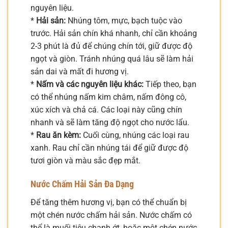
nguyên liệu.
*
Hải sản:
Nhúng tôm, mực, bạch tuộc vào
trước. Hải sản chín khá nhanh, chỉ cần khoảng
2-3 phút là đủ để chúng chín tới, giữ được độ
ngọt và giòn. Tránh nhúng quá lâu sẽ làm hải
sản dai và mất đi hương vị.
*
Nấm và các nguyên liệu khác:
Tiếp theo, bạn
có thể nhúng nấm kim châm, nấm đông cô,
xúc xích và chả cá. Các loại này cũng chín
nhanh và sẽ làm tăng độ ngọt cho nước lẩu.
*
Rau ăn kèm:
Cuối cùng, nhúng các loại rau
xanh. Rau chỉ cần nhúng tái để giữ được độ
tươi giòn và màu sắc đẹp mắt.
Nước Chấm Hải Sản Đa Dạng
Để tăng thêm hương vị, bạn có thể chuẩn bị
một chén nước chấm hải sản. Nước chấm có
thể là muối tiêu chanh ớt, hoặc một chén nước