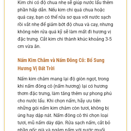
Kim chi có độ chua nhẹ sẽ giúp nước lẩu thêm
phần hấp dẫn. Nếu kim chi quá chua hoặc
quá cay, bạn có thể rửa sơ qua với nước sạch
rồi vắt nhẹ để giảm bớt độ chua và cay, nhưng
không nên rửa quá kỹ sẽ làm mất đi hương vị
đặc trưng. Cắt kim chi thành khúc khoảng 3-5
cm vừa ăn.
Nấm Kim Châm và Nấm Đông Cô: Bổ Sung
Hương Vị Đất Trời
Nấm kim châm mang lại độ giòn ngọt, trong
khi nấm đông cô (nấm hương) lại có hương
thơm đặc trưng, làm tăng thêm sự phong phú
cho nước lẩu. Khi chọn nấm, hãy ưu tiên
những gói nấm kim châm còn tươi, không bị
úng hay dập nát. Nấm đông cô thì chọn loại
tươi, mũ nấm dày dặn. Rửa sạch nấm, cắt bỏ
phần gốc già và ngâm nấm với nước muối