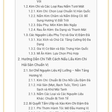
Vời
Kim Chi và Các Loại Rau Nấm Tươi Mát
Kim Chi: Chọn Loại Chuẩn Vị Hàn Quốc
Nấm Kim Châm và Nấm Đông Cô: Bổ
Sung Hương Vị Đất Trời
Đậu Phụ: Món Kèm Béo Ngậy
Rau Ăn Kèm: Đa Dạng và Thanh Mát
Các Nguyên Liệu Phụ Trợ và Gia Vị Đậm Đà
Xúc Xích và Chả Cá: Tăng Cường Độ Đa
Dạng
Gia Vị Cơ Bản và Đặc Trưng Hàn Quốc
Mì Ăn Kèm: Lựa Chọn Phù Hợp
Hướng Dẫn Chi Tiết Cách Nấu Lẩu Kim Chi
Hải Sản Chuẩn Vị
Sơ Chế Nguyên Liệu Kỹ Lưỡng – Nền Tảng
Hương Vị
Kim Chi: Chuẩn Bị Cho Nồi Lẩu Đậm Đà
Hải Sản (Mực, Bạch Tuộc, Tôm): Làm
Sạch và Khử Mùi Tanh
Nấm Các Loại và Các Nguyên Liệu
Khác: Chuẩn Bị Tinh Tế
Bí Quyết Tẩm Ướp và Xào Kim Chi Đậm Đà
Phi Thơm Hành Tỏi: Mở Đầu Hương Vị