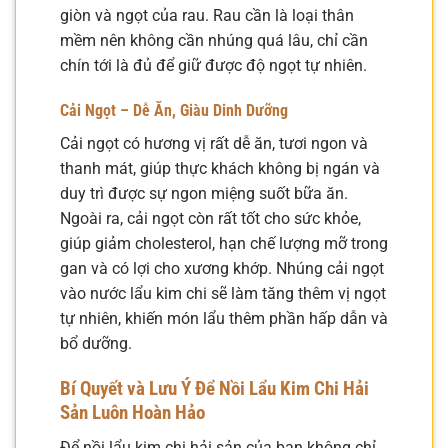
giòn và ngọt của rau. Rau cần là loại thân
mềm nên không cần nhúng quá lâu, chỉ cần
chín tới là đủ để giữ được độ ngọt tự nhiên.
Cải Ngọt – Dễ Ăn, Giàu Dinh Dưỡng
Cải ngọt có hương vị rất dễ ăn, tươi ngon và
thanh mát, giúp thực khách không bị ngán và
duy trì được sự ngon miệng suốt bữa ăn.
Ngoài ra, cải ngọt còn rất tốt cho sức khỏe,
giúp giảm cholesterol, hạn chế lượng mỡ trong
gan và có lợi cho xương khớp. Nhúng cải ngọt
vào nước lẩu kim chi sẽ làm tăng thêm vị ngọt
tự nhiên, khiến món lẩu thêm phần hấp dẫn và
bổ dưỡng.
Bí Quyết và Lưu Ý Để Nồi Lẩu Kim Chi Hải
Sản Luôn Hoàn Hảo
Để nồi lẩu kim chi hải sản của bạn không chỉ