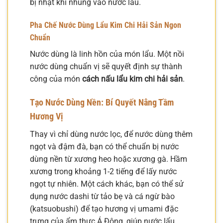
bị nhạt khi nhúng vào nước lẩu.
Pha Chế Nước Dùng Lẩu Kim Chi Hải Sản Ngon
Chuẩn
Nước dùng là linh hồn của món lẩu. Một nồi
nước dùng chuẩn vị sẽ quyết định sự thành
công của món
cách nấu lẩu kim chi hải sản
.
Tạo Nước Dùng Nền: Bí Quyết Nâng Tầm
Hương Vị
Thay vì chỉ dùng nước lọc, để nước dùng thêm
ngọt và đậm đà, bạn có thể chuẩn bị nước
dùng nền từ xương heo hoặc xương gà. Hầm
xương trong khoảng 1-2 tiếng để lấy nước
ngọt tự nhiên. Một cách khác, bạn có thể sử
dụng nước dashi từ tảo bẹ và cá ngừ bào
(katsuobushi) để tạo hương vị umami đặc
trưng của ẩm thực Á Đông, giúp nước lẩu