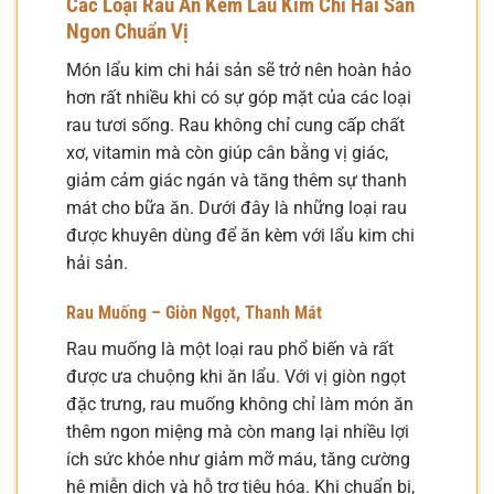
Các Loại Rau Ăn Kèm Lẩu Kim Chi Hải Sản
Ngon Chuẩn Vị
Món lẩu kim chi hải sản sẽ trở nên hoàn hảo
hơn rất nhiều khi có sự góp mặt của các loại
rau tươi sống. Rau không chỉ cung cấp chất
xơ, vitamin mà còn giúp cân bằng vị giác,
giảm cảm giác ngán và tăng thêm sự thanh
mát cho bữa ăn. Dưới đây là những loại rau
được khuyên dùng để ăn kèm với lẩu kim chi
hải sản.
Rau Muống – Giòn Ngọt, Thanh Mát
Rau muống là một loại rau phổ biến và rất
được ưa chuộng khi ăn lẩu. Với vị giòn ngọt
đặc trưng, rau muống không chỉ làm món ăn
thêm ngon miệng mà còn mang lại nhiều lợi
ích sức khỏe như giảm mỡ máu, tăng cường
hệ miễn dịch và hỗ trợ tiêu hóa. Khi chuẩn bị,