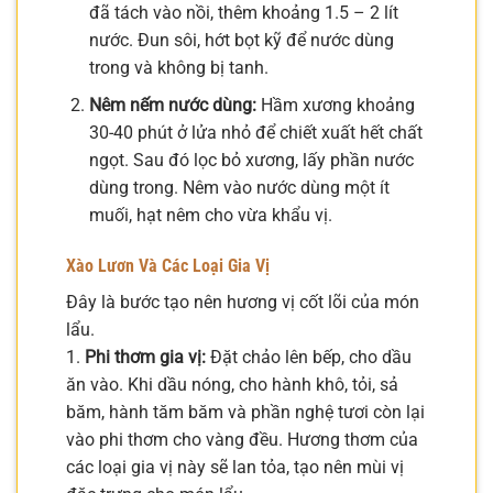
đã tách vào nồi, thêm khoảng 1.5 – 2 lít
nước. Đun sôi, hớt bọt kỹ để nước dùng
trong và không bị tanh.
Nêm nếm nước dùng:
Hầm xương khoảng
30-40 phút ở lửa nhỏ để chiết xuất hết chất
ngọt. Sau đó lọc bỏ xương, lấy phần nước
dùng trong. Nêm vào nước dùng một ít
muối, hạt nêm cho vừa khẩu vị.
Xào Lươn Và Các Loại Gia Vị
Đây là bước tạo nên hương vị cốt lõi của món
lẩu.
1.
Phi thơm gia vị:
Đặt chảo lên bếp, cho dầu
ăn vào. Khi dầu nóng, cho hành khô, tỏi, sả
băm, hành tăm băm và phần nghệ tươi còn lại
vào phi thơm cho vàng đều. Hương thơm của
các loại gia vị này sẽ lan tỏa, tạo nên mùi vị