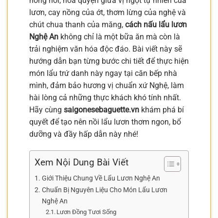
nóng hổi, hòa quyện giữa vị ngọt tự nhiên của
lươn, cay nồng của ớt, thơm lừng của nghệ và
chút chua thanh của măng,
cách nấu lẩu lươn
Nghệ An
không chỉ là một bữa ăn mà còn là
trải nghiệm văn hóa độc đáo. Bài viết này sẽ
hướng dẫn bạn từng bước chi tiết để thực hiện
món lẩu trứ danh này ngay tại căn bếp nhà
mình, đảm bảo hương vị chuẩn xứ Nghệ, làm
hài lòng cả những thực khách khó tính nhất.
Hãy cùng
saigonesebaguette.vn
khám phá bí
quyết để tạo nên nồi lẩu lươn thơm ngon, bổ
dưỡng và đầy hấp dẫn này nhé!
Xem Nội Dung Bài Viết
Giới Thiệu Chung Về Lẩu Lươn Nghệ An
Chuẩn Bị Nguyên Liệu Cho Món Lẩu Lươn
Nghệ An
Lươn Đồng Tươi Sống