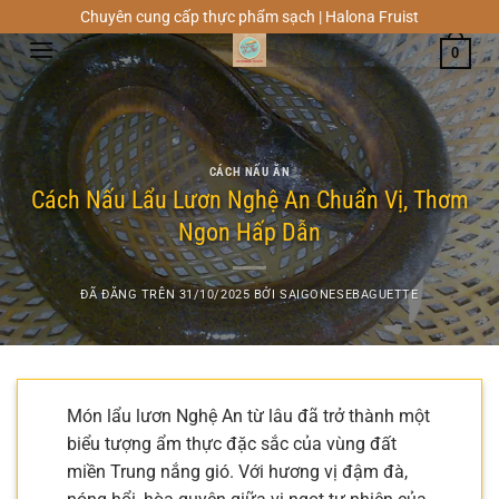
Chuyển
Chuyên cung cấp thực phẩm sạch | Halona Fruist
đến
0
nội
dung
CÁCH NẤU ĂN
Cách Nấu Lẩu Lươn Nghệ An Chuẩn Vị, Thơm
Ngon Hấp Dẫn
ĐÃ ĐĂNG TRÊN
31/10/2025
BỞI
SAIGONESEBAGUETTE
Món lẩu lươn Nghệ An từ lâu đã trở thành một
biểu tượng ẩm thực đặc sắc của vùng đất
miền Trung nắng gió. Với hương vị đậm đà,