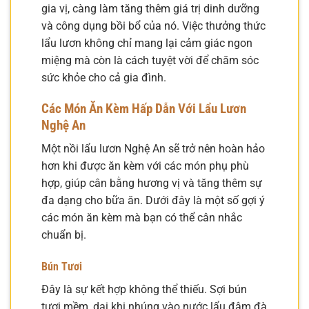
gia vị, càng làm tăng thêm giá trị dinh dưỡng
và công dụng bồi bổ của nó. Việc thưởng thức
lẩu lươn không chỉ mang lại cảm giác ngon
miệng mà còn là cách tuyệt vời để chăm sóc
sức khỏe cho cả gia đình.
Các Món Ăn Kèm Hấp Dẫn Với Lẩu Lươn
Nghệ An
Một nồi lẩu lươn Nghệ An sẽ trở nên hoàn hảo
hơn khi được ăn kèm với các món phụ phù
hợp, giúp cân bằng hương vị và tăng thêm sự
đa dạng cho bữa ăn. Dưới đây là một số gợi ý
các món ăn kèm mà bạn có thể cân nhắc
chuẩn bị.
Bún Tươi
Đây là sự kết hợp không thể thiếu. Sợi bún
tươi mềm, dai khi nhúng vào nước lẩu đậm đà