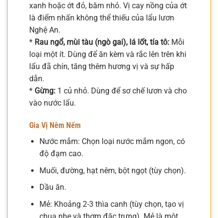
xanh hoặc ớt đỏ, băm nhỏ. Vị cay nồng của ớt
là điểm nhấn không thể thiếu của lẩu lươn
Nghệ An.
*
Rau ngổ, mùi tàu (ngò gai), lá lốt, tía tô:
Mỗi
loại một ít. Dùng để ăn kèm và rắc lên trên khi
lẩu đã chín, tăng thêm hương vị và sự hấp
dẫn.
*
Gừng:
1 củ nhỏ. Dùng để sơ chế lươn và cho
vào nước lẩu.
Gia Vị Nêm Nếm
Nước mắm: Chọn loại nước mắm ngon, có
độ đạm cao.
Muối, đường, hạt nêm, bột ngọt (tùy chọn).
Dầu ăn.
Mẻ: Khoảng 2-3 thìa canh (tùy chọn, tạo vị
chua nhẹ và thơm đặc trưng). Mẻ là một