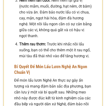
Nêm nếm lần cuối:
Nêm nếm lại gia vị
(nước mắm, muối, đường, hạt nêm, ớt băm)
cho vừa ăn. Đảm bảo nước lẩu có vị chua,
cay, mặn, ngọt hài hòa, đậm đà hương
nghệ. Một nồi lẩu ngon cần có sự cân bằng
giữa các vị, không quá gắt và có hậu vị
ngọt thanh.
Thêm rau thơm:
Trước khi nhấc nồi lẩu
xuống, bạn có thể cho thêm một ít rau ngổ,
mùi tàu đã thái nhỏ vào để tăng hương vị.
Bí Quyết Để Món Lẩu Lươn Nghệ An Ngon
Chuẩn Vị
Để món lẩu lươn Nghệ An thực sự gây ấn
tượng và mang đậm bản sắc địa phương, bạn
cần lưu ý một vài bí quyết sau. Những mẹo
nhỏ này được đúc kết từ kinh nghiệm của các
đầu bếp và người dân xứ Nghệ, đảm bảo nồi