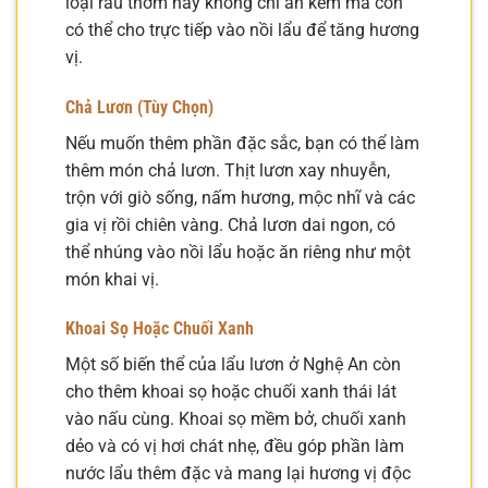
loại rau thơm này không chỉ ăn kèm mà còn
có thể cho trực tiếp vào nồi lẩu để tăng hương
vị.
Chả Lươn (Tùy Chọn)
Nếu muốn thêm phần đặc sắc, bạn có thể làm
thêm món chả lươn. Thịt lươn xay nhuyễn,
trộn với giò sống, nấm hương, mộc nhĩ và các
gia vị rồi chiên vàng. Chả lươn dai ngon, có
thể nhúng vào nồi lẩu hoặc ăn riêng như một
món khai vị.
Khoai Sọ Hoặc Chuối Xanh
Một số biến thể của lẩu lươn ở Nghệ An còn
cho thêm khoai sọ hoặc chuối xanh thái lát
vào nấu cùng. Khoai sọ mềm bở, chuối xanh
dẻo và có vị hơi chát nhẹ, đều góp phần làm
nước lẩu thêm đặc và mang lại hương vị độc