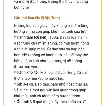
và mùi vị đặc trưng, không thể thay thế bằng
bột nghệ.
Các Loại Rau Gia Vị Đặc Trưng
Những loại rau gia vị này không chỉ làm tăng
hương vị mà còn giúp khử mùi tanh của lươn.
*
Hành tăm (củ nén):
100g. Đây là loại hành
đặc trưng của miền Trung, có mùi thơm nồng
đặc biệt, giúp món lẩu dậy mùi và hấp dẫn
hơn. Nếu không có hành tăm, có thể thay thế
bằng hành khô nhưng hương vị sẽ không
được trọn vẹn.
*
Hành khô, tỏi:
Mỗi loại 2-3 củ. Dùng để phi
thơm, tạo mùi vị cho nước lẩu.
*
Sả:
3-4 củ. Đập dập, băm nhỏ hoặc thái lát.
Sả cũng là một nguyên liệu quan trọng giúp
khử mùi tanh và tăng thêm hương thơm.
*
Ớt tươi:
3-5 quả (hoặc tùy theo khẩu vị). Ớt