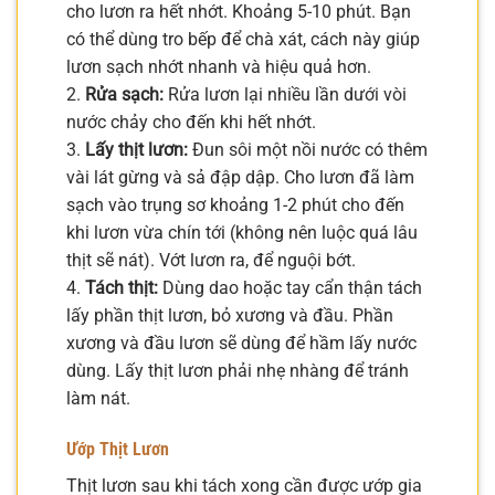
cho lươn ra hết nhớt. Khoảng 5-10 phút. Bạn
có thể dùng tro bếp để chà xát, cách này giúp
lươn sạch nhớt nhanh và hiệu quả hơn.
2.
Rửa sạch:
Rửa lươn lại nhiều lần dưới vòi
nước chảy cho đến khi hết nhớt.
3.
Lấy thịt lươn:
Đun sôi một nồi nước có thêm
vài lát gừng và sả đập dập. Cho lươn đã làm
sạch vào trụng sơ khoảng 1-2 phút cho đến
khi lươn vừa chín tới (không nên luộc quá lâu
thịt sẽ nát). Vớt lươn ra, để nguội bớt.
4.
Tách thịt:
Dùng dao hoặc tay cẩn thận tách
lấy phần thịt lươn, bỏ xương và đầu. Phần
xương và đầu lươn sẽ dùng để hầm lấy nước
dùng. Lấy thịt lươn phải nhẹ nhàng để tránh
làm nát.
Ướp Thịt Lươn
Thịt lươn sau khi tách xong cần được ướp gia