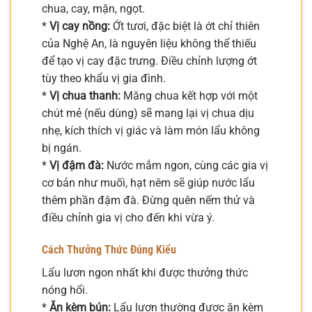
chua, cay, mặn, ngọt.
*
Vị cay nồng:
Ớt tươi, đặc biệt là ớt chỉ thiên
của Nghệ An, là nguyên liệu không thể thiếu
để tạo vị cay đặc trưng. Điều chỉnh lượng ớt
tùy theo khẩu vị gia đình.
*
Vị chua thanh:
Măng chua kết hợp với một
chút mẻ (nếu dùng) sẽ mang lại vị chua dịu
nhẹ, kích thích vị giác và làm món lẩu không
bị ngán.
*
Vị đậm đà:
Nước mắm ngon, cùng các gia vị
cơ bản như muối, hạt nêm sẽ giúp nước lẩu
thêm phần đậm đà. Đừng quên nếm thử và
điều chỉnh gia vị cho đến khi vừa ý.
Cách Thưởng Thức Đúng Kiểu
Lẩu lươn ngon nhất khi được thưởng thức
nóng hổi.
*
Ăn kèm bún:
Lẩu lươn thường được ăn kèm