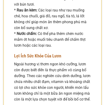
với bún tươi.
*
Rau ăn kèm:
Các loại rau như rau muống
chẻ, hoa chuối, giá đỗ, rau ngổ, tía tô, lá lốt
không chỉ giúp món ăn thêm phong phú mà
còn bổ sung chất xơ.
*
Nước chấm:
Có thể pha thêm chén nước
mắm ớt hoặc muối tiêu chanh để chấm thịt
lươn hoặc các loại rau.
Lợi Ích Sức Khỏe Của Lươn
Ngoài hương vị thơm ngon khó cưỡng, lươn
còn được biết đến là thực phẩm vô cùng bổ
dưỡng. Theo các nghiên cứu dinh dưỡng, lươn
chứa nhiều chất đạm, vitamin và khoáng chất
có lợi cho sức khỏe con người, khiến món lẩu
lươn không chỉ là một bữa ăn ngon miệng mà
còn là một lựa chọn tuyệt vời để bồi bổ cơ thể.