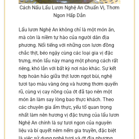
Cách Nấu Lẩu Lươn Nghệ An Chuẩn Vị, Thơm
Ngon Hấp Dẫn
Lẩu lươn Nghệ An không chỉ là một món ăn,
mà còn là niềm tự hào của người dân địa
phương. Nổi tiếng với những con lươn đồng
chắc thịt, béo ngậy cùng các loại gia vị đặc
trưng, món lẩu này mang một phong cách rất
riêng, khó lẫn với bất kỳ nơi nào khác. Sự kết
hợp hoàn hảo giữa thịt lươn ngọt bùi, nghệ
tươi tạo màu vàng óng và hương thơm quyến
rũ, cùng vị cay nồng của ớt đã tạo nên một
món ăn làm say lòng bao thực khách. Theo
các chuyên gia ẩm thực, yếu tố quan trọng
nhất làm nên hương vị đặc trưng của lẩu lươn
Nghệ An chính là sự tươi ngon của nguyên
liệu và bí quyết nêm nếm gia truyền, đặc biệt
là việc sử dụng nghệ tươi và ớt địa phương.