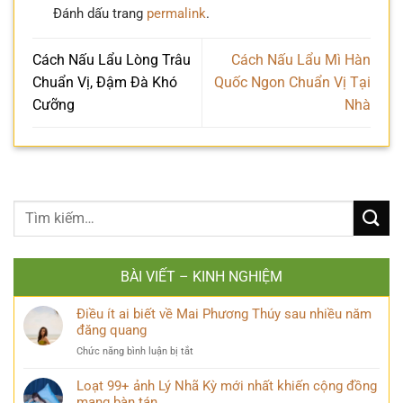
Đánh dấu trang
permalink
.
Cách Nấu Lẩu Lòng Trâu
Cách Nấu Lẩu Mì Hàn
Chuẩn Vị, Đậm Đà Khó
Quốc Ngon Chuẩn Vị Tại
Cưỡng
Nhà
BÀI VIẾT – KINH NGHIỆM
Điều ít ai biết về Mai Phương Thúy sau nhiều năm
đăng quang
ở
Chức năng bình luận bị tắt
Điều
ít
Loạt 99+ ảnh Lý Nhã Kỳ mới nhất khiến cộng đồng
ai
mạng bàn tán