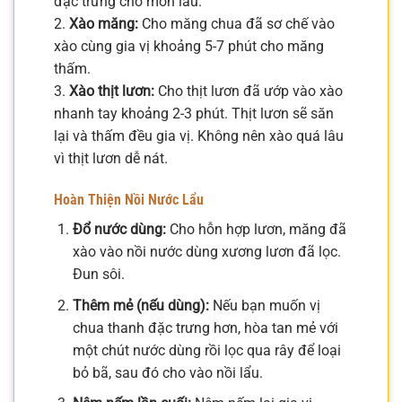
đặc trưng cho món lẩu.
2.
Xào măng:
Cho măng chua đã sơ chế vào
xào cùng gia vị khoảng 5-7 phút cho măng
thấm.
3.
Xào thịt lươn:
Cho thịt lươn đã ướp vào xào
nhanh tay khoảng 2-3 phút. Thịt lươn sẽ săn
lại và thấm đều gia vị. Không nên xào quá lâu
vì thịt lươn dễ nát.
Hoàn Thiện Nồi Nước Lẩu
Đổ nước dùng:
Cho hỗn hợp lươn, măng đã
xào vào nồi nước dùng xương lươn đã lọc.
Đun sôi.
Thêm mẻ (nếu dùng):
Nếu bạn muốn vị
chua thanh đặc trưng hơn, hòa tan mẻ với
một chút nước dùng rồi lọc qua rây để loại
bỏ bã, sau đó cho vào nồi lẩu.