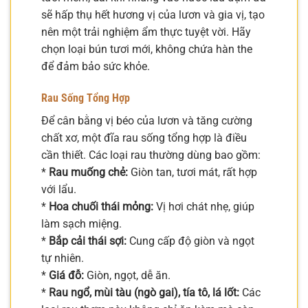
sẽ hấp thụ hết hương vị của lươn và gia vị, tạo
nên một trải nghiệm ẩm thực tuyệt vời. Hãy
chọn loại bún tươi mới, không chứa hàn the
để đảm bảo sức khỏe.
Rau Sống Tổng Hợp
Để cân bằng vị béo của lươn và tăng cường
chất xơ, một đĩa rau sống tổng hợp là điều
cần thiết. Các loại rau thường dùng bao gồm:
*
Rau muống chẻ:
Giòn tan, tươi mát, rất hợp
với lẩu.
*
Hoa chuối thái mỏng:
Vị hơi chát nhẹ, giúp
làm sạch miệng.
*
Bắp cải thái sợi:
Cung cấp độ giòn và ngọt
tự nhiên.
*
Giá đỗ:
Giòn, ngọt, dễ ăn.
*
Rau ngổ, mùi tàu (ngò gai), tía tô, lá lốt:
Các