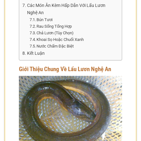
Các Món Ăn Kèm Hấp Dẫn Với Lẩu Lươn
Nghệ An
Bún Tươi
Rau Sống Tổng Hợp
Chả Lươn (Tùy Chọn)
Khoai Sọ Hoặc Chuối Xanh
Nước Chấm Đặc Biệt
Kết Luận
Giới Thiệu Chung Về Lẩu Lươn Nghệ An