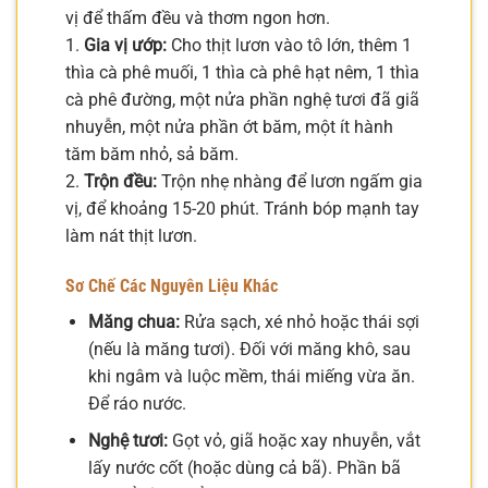
vị để thấm đều và thơm ngon hơn.
1.
Gia vị ướp:
Cho thịt lươn vào tô lớn, thêm 1
thìa cà phê muối, 1 thìa cà phê hạt nêm, 1 thìa
cà phê đường, một nửa phần nghệ tươi đã giã
nhuyễn, một nửa phần ớt băm, một ít hành
tăm băm nhỏ, sả băm.
2.
Trộn đều:
Trộn nhẹ nhàng để lươn ngấm gia
vị, để khoảng 15-20 phút. Tránh bóp mạnh tay
làm nát thịt lươn.
Sơ Chế Các Nguyên Liệu Khác
Măng chua:
Rửa sạch, xé nhỏ hoặc thái sợi
(nếu là măng tươi). Đối với măng khô, sau
khi ngâm và luộc mềm, thái miếng vừa ăn.
Để ráo nước.
Nghệ tươi:
Gọt vỏ, giã hoặc xay nhuyễn, vắt
lấy nước cốt (hoặc dùng cả bã). Phần bã