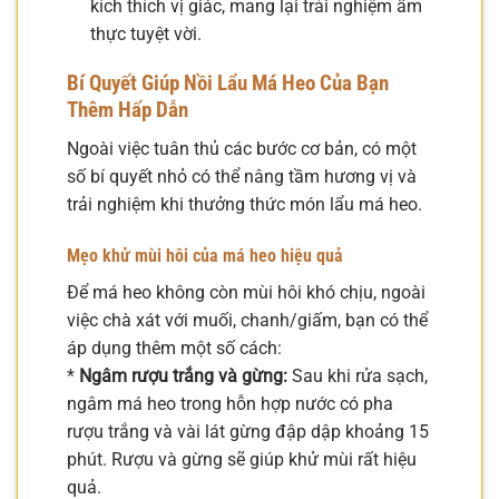
kích thích vị giác, mang lại trải nghiệm ẩm
thực tuyệt vời.
Bí Quyết Giúp Nồi Lẩu Má Heo Của Bạn
Thêm Hấp Dẫn
Ngoài việc tuân thủ các bước cơ bản, có một
số bí quyết nhỏ có thể nâng tầm hương vị và
trải nghiệm khi thưởng thức món lẩu má heo.
Mẹo khử mùi hôi của má heo hiệu quả
Để má heo không còn mùi hôi khó chịu, ngoài
việc chà xát với muối, chanh/giấm, bạn có thể
áp dụng thêm một số cách:
*
Ngâm rượu trắng và gừng:
Sau khi rửa sạch,
ngâm má heo trong hỗn hợp nước có pha
rượu trắng và vài lát gừng đập dập khoảng 15
phút. Rượu và gừng sẽ giúp khử mùi rất hiệu
quả.