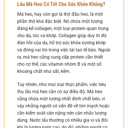
Lẩu Má Heo Có Tốt Cho Sức Khỏe Không?
Má heo, hay còn gọi là thịt đầu heo, là một
phần thịt khá đặc biệt. Nó chứa một lượng
đáng kể collagen, một loại protein quan trọng
cho da, tóc và khớp. Collagen giúp duy trì độ
đàn hồi của da, hỗ trợ sức khỏe xương khớp
và đóng vai trò trong việc tái tạo tế bào. Ngoài
ra, má heo cũng cung cấp protein cần thiết
cho cơ thể, các vitamin nhóm B và một số
khoáng chất như sắt, kẽm.
Tuy nhiên, như mọi loại thực phẩm, việc tiêu
thụ lẩu má heo cần có sự điều độ. Má heo
cũng chứa một lượng nhất định chất béo, vì
vậy những người có vấn đề về tim mạch hoặc
cần kiểm soát cân nặng nên cân nhắc lượng
dùng. Nước lẩu thường có nhiều gia vị và đôi
khi là lượng natri cao, do đó, những người có