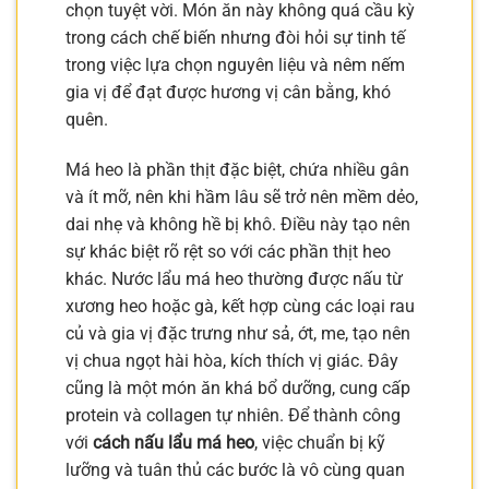
chọn tuyệt vời. Món ăn này không quá cầu kỳ
trong cách chế biến nhưng đòi hỏi sự tinh tế
trong việc lựa chọn nguyên liệu và nêm nếm
gia vị để đạt được hương vị cân bằng, khó
quên.
Má heo là phần thịt đặc biệt, chứa nhiều gân
và ít mỡ, nên khi hầm lâu sẽ trở nên mềm dẻo,
dai nhẹ và không hề bị khô. Điều này tạo nên
sự khác biệt rõ rệt so với các phần thịt heo
khác. Nước lẩu má heo thường được nấu từ
xương heo hoặc gà, kết hợp cùng các loại rau
củ và gia vị đặc trưng như sả, ớt, me, tạo nên
vị chua ngọt hài hòa, kích thích vị giác. Đây
cũng là một món ăn khá bổ dưỡng, cung cấp
protein và collagen tự nhiên. Để thành công
với
cách nấu lẩu má heo
, việc chuẩn bị kỹ
lưỡng và tuân thủ các bước là vô cùng quan