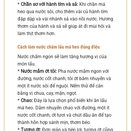
*
Chần sơ với hành tím và sả:
Khi chần má
heo qua nước sôi, cho thêm vài củ hành tím
đập dập và vài nhánh sả vào nồi nước. Hương
thơm của hành và sả sẽ giúp át đi mùi hôi và
làm thịt thơm hơn.
Cách làm nước chấm lẩu má heo đúng điệu
Nước chấm ngon sẽ làm tăng hương vị của
món lẩu.
*
Nước mắm ớt tỏi:
Pha nước mắm ngon với
đường, nước cốt chanh, tỏi ớt băm nhuyễn và
một ít nước sôi để nguội. Nếm thử để cân
bằng vị chua, cay, mặn, ngọt.
*
Chao:
Đây là lựa chọn phổ biến khi ăn lẩu
má heo. Dằm nhuyễn chao với đường, một ít
nước cốt chanh, ớt tươi và chút dầu ăn để tạo
thành hỗn hợp sánh mịn, thơm béo.
*
Tương ớt:
Đơn giản và tiện lợi, tương ớt cũng