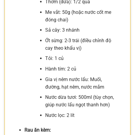
Thơm (dứa): 1/2 quả
Me vắt: 50g (hoặc nước cốt me
đóng chai)
Sả cây: 3 nhánh
Ớt sừng: 2-3 trái (điều chỉnh độ
cay theo khẩu vị)
Tỏi: 1 củ
Hành tím: 2 củ
Gia vị nêm nước lẩu: Muối,
đường, hạt nêm, nước mắm
Nước dừa tươi: 500ml (tùy chọn,
giúp nước lẩu ngọt thanh hơn)
Nước lọc: 2 lít
Rau ăn kèm: