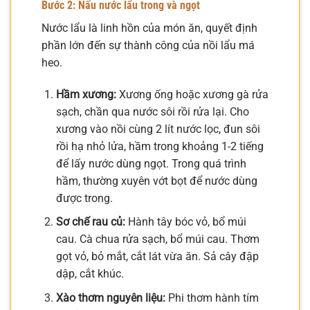
Bước 2: Nấu nước lẩu trong và ngọt
Nước lẩu là linh hồn của món ăn, quyết định
phần lớn đến sự thành công của nồi lẩu má
heo.
Hầm xương:
Xương ống hoặc xương gà rửa
sạch, chần qua nước sôi rồi rửa lại. Cho
xương vào nồi cùng 2 lít nước lọc, đun sôi
rồi hạ nhỏ lửa, hầm trong khoảng 1-2 tiếng
để lấy nước dùng ngọt. Trong quá trình
hầm, thường xuyên vớt bọt để nước dùng
được trong.
Sơ chế rau củ:
Hành tây bóc vỏ, bổ múi
cau. Cà chua rửa sạch, bổ múi cau. Thơm
gọt vỏ, bỏ mắt, cắt lát vừa ăn. Sả cây đập
dập, cắt khúc.
Xào thơm nguyên liệu:
Phi thơm hành tím