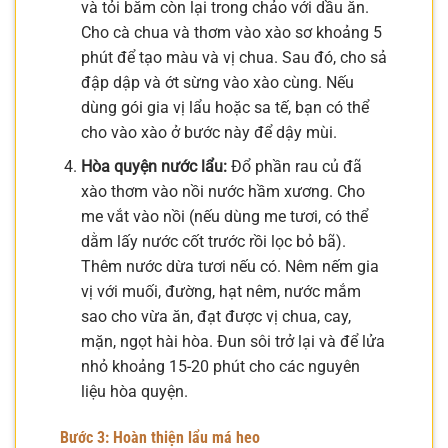
và tỏi băm còn lại trong chảo với dầu ăn.
Cho cà chua và thơm vào xào sơ khoảng 5
phút để tạo màu và vị chua. Sau đó, cho sả
đập dập và ớt sừng vào xào cùng. Nếu
dùng gói gia vị lẩu hoặc sa tế, bạn có thể
cho vào xào ở bước này để dậy mùi.
Hòa quyện nước lẩu:
Đổ phần rau củ đã
xào thơm vào nồi nước hầm xương. Cho
me vắt vào nồi (nếu dùng me tươi, có thể
dằm lấy nước cốt trước rồi lọc bỏ bã).
Thêm nước dừa tươi nếu có. Nêm nếm gia
vị với muối, đường, hạt nêm, nước mắm
sao cho vừa ăn, đạt được vị chua, cay,
mặn, ngọt hài hòa. Đun sôi trở lại và để lửa
nhỏ khoảng 15-20 phút cho các nguyên
liệu hòa quyện.
Bước 3: Hoàn thiện lẩu má heo