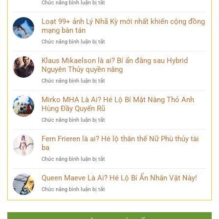
ở
Chức năng bình luận bị tắt
khóc
vĩ
Điều
đẹp
không
ít
Loạt 99+ ảnh Lý Nhã Kỳ mới nhất khiến cộng đồng
mang
thể
ai
mạng bàn tán
nhiều
bỏ
biết
cảm
qua
ở
Chức năng bình luận bị tắt
về
xúc
Loạt
Mai
khó
99+
Klaus Mikaelson là ai? Bí ẩn đằng sau Hybrid
Phương
diễn
ảnh
Nguyên Thủy quyền năng
Thúy
tả
Lý
sau
ở
Chức năng bình luận bị tắt
Nhã
nhiều
Klaus
Kỳ
năm
Mikaelson
Mirko MHA Là Ai? Hé Lộ Bí Mật Nàng Thỏ Anh
mới
đăng
là
Hùng Đầy Quyến Rũ
nhất
quang
ai?
khiến
ở
Chức năng bình luận bị tắt
Bí
cộng
Mirko
ẩn
đồng
MHA
Fern Frieren là ai? Hé lộ thân thế Nữ Phù thủy tài
đằng
mạng
Là
ba
sau
bàn
Ai?
Hybrid
tán
ở
Chức năng bình luận bị tắt
Hé
Nguyên
Fern
Lộ
Thủy
Frieren
Queen Maeve Là Ai? Hé Lộ Bí Ẩn Nhân Vật Này!
Bí
quyền
là
Mật
năng
ở
Chức năng bình luận bị tắt
ai?
Nàng
Queen
Hé
Thỏ
Maeve
lộ
Anh
Là
thân