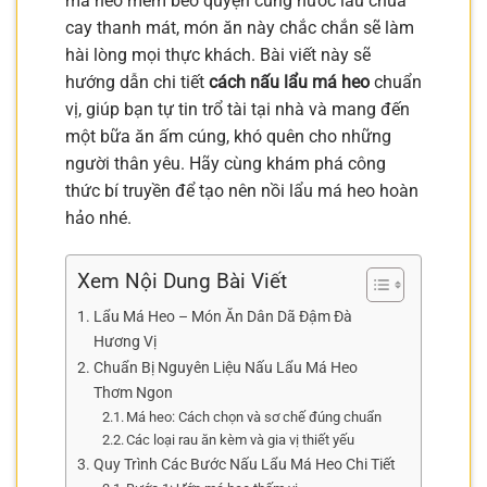
má heo mềm béo quyện cùng nước lẩu chua
cay thanh mát, món ăn này chắc chắn sẽ làm
hài lòng mọi thực khách. Bài viết này sẽ
hướng dẫn chi tiết
cách nấu lẩu má heo
chuẩn
vị, giúp bạn tự tin trổ tài tại nhà và mang đến
một bữa ăn ấm cúng, khó quên cho những
người thân yêu. Hãy cùng khám phá công
thức bí truyền để tạo nên nồi lẩu má heo hoàn
hảo nhé.
Xem Nội Dung Bài Viết
Lẩu Má Heo – Món Ăn Dân Dã Đậm Đà
Hương Vị
Chuẩn Bị Nguyên Liệu Nấu Lẩu Má Heo
Thơm Ngon
Má heo: Cách chọn và sơ chế đúng chuẩn
Các loại rau ăn kèm và gia vị thiết yếu
Quy Trình Các Bước Nấu Lẩu Má Heo Chi Tiết