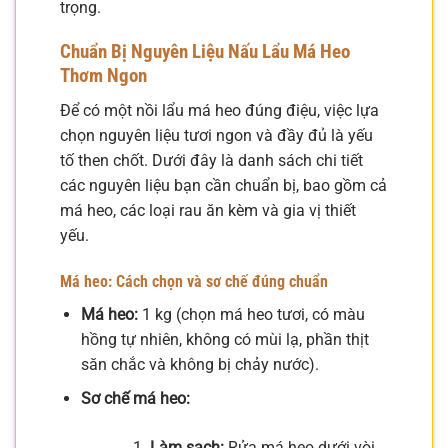
trọng.
Chuẩn Bị Nguyên Liệu Nấu Lẩu Má Heo
Thơm Ngon
Để có một nồi lẩu má heo đúng điệu, việc lựa
chọn nguyên liệu tươi ngon và đầy đủ là yếu
tố then chốt. Dưới đây là danh sách chi tiết
các nguyên liệu bạn cần chuẩn bị, bao gồm cả
má heo, các loại rau ăn kèm và gia vị thiết
yếu.
Má heo: Cách chọn và sơ chế đúng chuẩn
Má heo:
1 kg (chọn má heo tươi, có màu
hồng tự nhiên, không có mùi lạ, phần thịt
săn chắc và không bị chảy nước).
Sơ chế má heo:
Làm sạch:
Rửa má heo dưới vòi