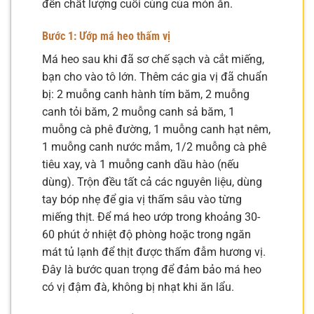
đến chất lượng cuối cùng của món ăn.
Bước 1: Ướp má heo thấm vị
Má heo sau khi đã sơ chế sạch và cắt miếng,
bạn cho vào tô lớn. Thêm các gia vị đã chuẩn
bị: 2 muỗng canh hành tím băm, 2 muỗng
canh tỏi băm, 2 muỗng canh sả băm, 1
muỗng cà phê đường, 1 muỗng canh hạt nêm,
1 muỗng canh nước mắm, 1/2 muỗng cà phê
tiêu xay, và 1 muỗng canh dầu hào (nếu
dùng). Trộn đều tất cả các nguyên liệu, dùng
tay bóp nhẹ để gia vị thấm sâu vào từng
miếng thịt. Để má heo ướp trong khoảng 30-
60 phút ở nhiệt độ phòng hoặc trong ngăn
mát tủ lạnh để thịt được thấm đẫm hương vị.
Đây là bước quan trọng để đảm bảo má heo
có vị đậm đà, không bị nhạt khi ăn lẩu.