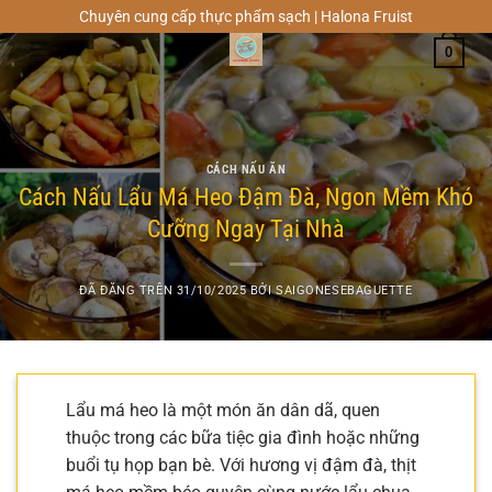
Chuyển
Chuyên cung cấp thực phẩm sạch | Halona Fruist
đến
0
nội
dung
CÁCH NẤU ĂN
Cách Nấu Lẩu Má Heo Đậm Đà, Ngon Mềm Khó
Cưỡng Ngay Tại Nhà
ĐÃ ĐĂNG TRÊN
31/10/2025
BỞI
SAIGONESEBAGUETTE
Lẩu má heo là một món ăn dân dã, quen
thuộc trong các bữa tiệc gia đình hoặc những
buổi tụ họp bạn bè. Với hương vị đậm đà, thịt