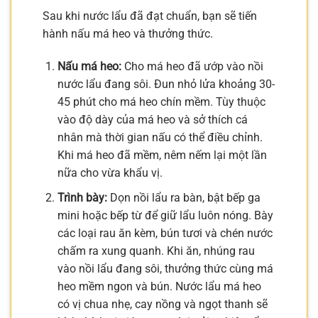
Sau khi nước lẩu đã đạt chuẩn, bạn sẽ tiến
hành nấu má heo và thưởng thức.
Nấu má heo:
Cho má heo đã ướp vào nồi
nước lẩu đang sôi. Đun nhỏ lửa khoảng 30-
45 phút cho má heo chín mềm. Tùy thuộc
vào độ dày của má heo và sở thích cá
nhân mà thời gian nấu có thể điều chỉnh.
Khi má heo đã mềm, nêm nếm lại một lần
nữa cho vừa khẩu vị.
Trình bày:
Dọn nồi lẩu ra bàn, bật bếp ga
mini hoặc bếp từ để giữ lẩu luôn nóng. Bày
các loại rau ăn kèm, bún tươi và chén nước
chấm ra xung quanh. Khi ăn, nhúng rau
vào nồi lẩu đang sôi, thưởng thức cùng má
heo mềm ngon và bún. Nước lẩu má heo
có vị chua nhẹ, cay nồng và ngọt thanh sẽ