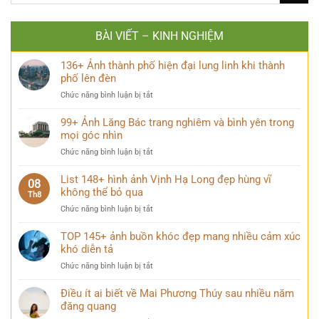
BÀI VIẾT – KINH NGHIỆM
136+ Ảnh thành phố hiện đại lung linh khi thành
phố lên đèn
ở
Chức năng bình luận bị tắt
136+
Ảnh
99+ Ảnh Lăng Bác trang nghiêm và bình yên trong
thành
mọi góc nhìn
phố
ở
Chức năng bình luận bị tắt
hiện
99+
đại
Ảnh
List 148+ hình ảnh Vịnh Hạ Long đẹp hùng vĩ
lung
08
Lăng
không thể bỏ qua
linh
Th8
Bác
khi
ở
Chức năng bình luận bị tắt
trang
thành
List
nghiêm
phố
148+
TOP 145+ ảnh buồn khóc đẹp mang nhiều cảm xúc
và
lên
hình
khó diễn tả
bình
đèn
ảnh
yên
ở
Chức năng bình luận bị tắt
Vịnh
trong
TOP
Hạ
mọi
145+
Điều ít ai biết về Mai Phương Thúy sau nhiều năm
Long
góc
ảnh
đăng quang
đẹp
nhìn
buồn
hùng