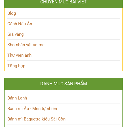
Hùng
CHUYÊN MỤC BÀI VIẾT
Ai?
thế
Đầy
Hé
Nữ
Quyến
Lộ
Blog
Phù
Rũ
Bí
thủy
Ẩn
tài
Cách Nấu Ăn
Nhân
ba
Vật
Giá vàng
Này!
Kho nhân vật anime
Thư viện ảnh
Tổng hợp
DANH MỤC SẢN PHẨM
Bánh Lạnh
Bánh mì Âu - Men tự nhiên
Bánh mì Baguette kiểu Sài Gòn