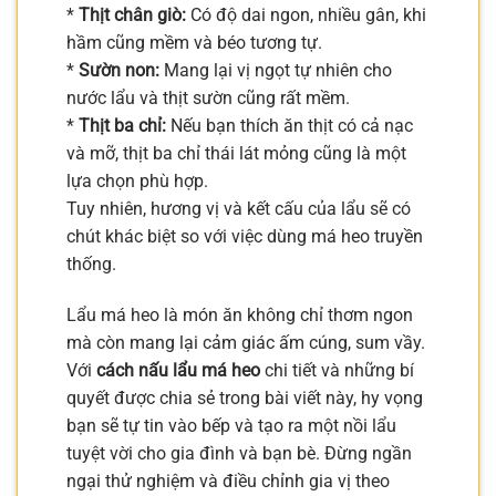
*
Thịt chân giò:
Có độ dai ngon, nhiều gân, khi
hầm cũng mềm và béo tương tự.
*
Sườn non:
Mang lại vị ngọt tự nhiên cho
nước lẩu và thịt sườn cũng rất mềm.
*
Thịt ba chỉ:
Nếu bạn thích ăn thịt có cả nạc
và mỡ, thịt ba chỉ thái lát mỏng cũng là một
lựa chọn phù hợp.
Tuy nhiên, hương vị và kết cấu của lẩu sẽ có
chút khác biệt so với việc dùng má heo truyền
thống.
Lẩu má heo là món ăn không chỉ thơm ngon
mà còn mang lại cảm giác ấm cúng, sum vầy.
Với
cách nấu lẩu má heo
chi tiết và những bí
quyết được chia sẻ trong bài viết này, hy vọng
bạn sẽ tự tin vào bếp và tạo ra một nồi lẩu
tuyệt vời cho gia đình và bạn bè. Đừng ngần
ngại thử nghiệm và điều chỉnh gia vị theo