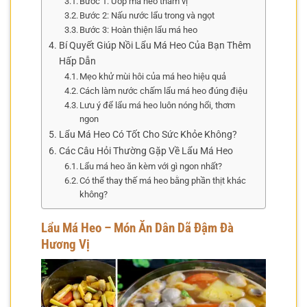
Bước 1: Ướp má heo thấm vị
Bước 2: Nấu nước lẩu trong và ngọt
Bước 3: Hoàn thiện lẩu má heo
Bí Quyết Giúp Nồi Lẩu Má Heo Của Bạn Thêm
Hấp Dẫn
Mẹo khử mùi hôi của má heo hiệu quả
Cách làm nước chấm lẩu má heo đúng điệu
Lưu ý để lẩu má heo luôn nóng hổi, thơm
ngon
Lẩu Má Heo Có Tốt Cho Sức Khỏe Không?
Các Câu Hỏi Thường Gặp Về Lẩu Má Heo
Lẩu má heo ăn kèm với gì ngon nhất?
Có thể thay thế má heo bằng phần thịt khác
không?
Lẩu Má Heo – Món Ăn Dân Dã Đậm Đà
Hương Vị