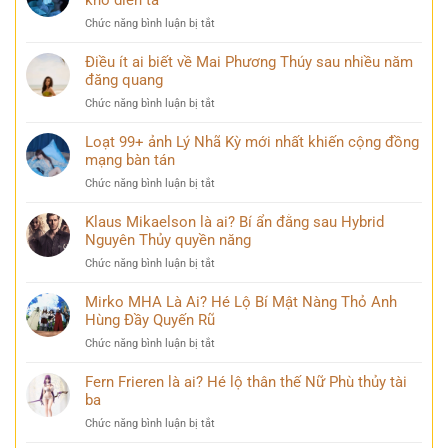
khó diễn tả
đèn
ảnh
yên
ở
Chức năng bình luận bị tắt
Vịnh
trong
TOP
Hạ
mọi
145+
Điều ít ai biết về Mai Phương Thúy sau nhiều năm
Long
góc
ảnh
đăng quang
đẹp
nhìn
buồn
hùng
ở
Chức năng bình luận bị tắt
khóc
vĩ
Điều
đẹp
không
ít
Loạt 99+ ảnh Lý Nhã Kỳ mới nhất khiến cộng đồng
mang
thể
ai
mạng bàn tán
nhiều
bỏ
biết
cảm
qua
ở
Chức năng bình luận bị tắt
về
xúc
Loạt
Mai
khó
99+
Klaus Mikaelson là ai? Bí ẩn đằng sau Hybrid
Phương
diễn
ảnh
Nguyên Thủy quyền năng
Thúy
tả
Lý
sau
ở
Chức năng bình luận bị tắt
Nhã
nhiều
Klaus
Kỳ
năm
Mikaelson
Mirko MHA Là Ai? Hé Lộ Bí Mật Nàng Thỏ Anh
mới
đăng
là
Hùng Đầy Quyến Rũ
nhất
quang
ai?
khiến
ở
Chức năng bình luận bị tắt
Bí
cộng
Mirko
ẩn
đồng
MHA
Fern Frieren là ai? Hé lộ thân thế Nữ Phù thủy tài
đằng
mạng
Là
ba
sau
bàn
Ai?
Hybrid
tán
ở
Chức năng bình luận bị tắt
Hé
Nguyên
Fern
Lộ