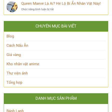
Thủy
Frieren
Queen Maeve Là Ai? Hé Lộ Bí Ẩn Nhân Vật Này!
Bí
quyền
là
Mật
năng
ở
Chức năng bình luận bị tắt
ai?
Nàng
Queen
Hé
Thỏ
Maeve
lộ
Anh
Là
thân
Hùng
CHUYÊN MỤC BÀI VIẾT
Ai?
thế
Đầy
Hé
Nữ
Quyến
Lộ
Blog
Phù
Rũ
Bí
thủy
Ẩn
tài
Cách Nấu Ăn
Nhân
ba
Vật
Giá vàng
Này!
Kho nhân vật anime
Thư viện ảnh
Tổng hợp
DANH MỤC SẢN PHẨM
Bánh Lạnh