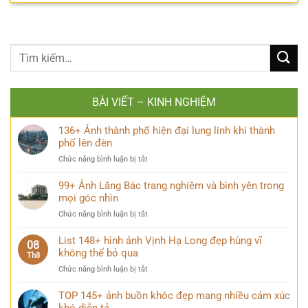
BÀI VIẾT – KINH NGHIỆM
136+ Ảnh thành phố hiện đại lung linh khi thành
phố lên đèn
ở
Chức năng bình luận bị tắt
136+
Ảnh
99+ Ảnh Lăng Bác trang nghiêm và bình yên trong
thành
mọi góc nhìn
phố
ở
Chức năng bình luận bị tắt
hiện
99+
đại
Ảnh
List 148+ hình ảnh Vịnh Hạ Long đẹp hùng vĩ
lung
08
Lăng
không thể bỏ qua
linh
Th8
Bác
khi
ở
Chức năng bình luận bị tắt
trang
thành
List
nghiêm
phố
148+
TOP 145+ ảnh buồn khóc đẹp mang nhiều cảm xúc
và
lên
hình
bình