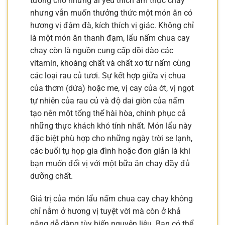
tưởng cho những ai yêu thích ẩm thực chay
nhưng vẫn muốn thưởng thức một món ăn có
hương vị đậm đà, kích thích vị giác. Không chỉ
là một món ăn thanh đạm, lẩu nấm chua cay
chay còn là nguồn cung cấp dồi dào các
vitamin, khoáng chất và chất xơ từ nấm cùng
các loại rau củ tươi. Sự kết hợp giữa vị chua
của thơm (dứa) hoặc me, vị cay của ớt, vị ngọt
tự nhiên của rau củ và độ dai giòn của nấm
tạo nên một tổng thể hài hòa, chinh phục cả
những thực khách khó tính nhất. Món lẩu này
đặc biệt phù hợp cho những ngày trời se lạnh,
các buổi tụ họp gia đình hoặc đơn giản là khi
bạn muốn đổi vị với một bữa ăn chay đầy đủ
dưỡng chất.
Giá trị của món lẩu nấm chua cay chay không
chỉ nằm ở hương vị tuyệt vời mà còn ở khả
năng dễ dàng tùy biến nguyên liệu. Bạn có thể