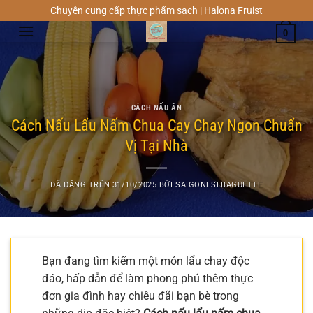
Chuyển
Chuyên cung cấp thực phẩm sạch | Halona Fruist
đến
0
nội
dung
CÁCH NẤU ĂN
Cách Nấu Lẩu Nấm Chua Cay Chay Ngon Chuẩn
Vị Tại Nhà
ĐÃ ĐĂNG TRÊN
31/10/2025
BỞI
SAIGONESEBAGUETTE
Bạn đang tìm kiếm một món lẩu chay độc
đáo, hấp dẫn để làm phong phú thêm thực
đơn gia đình hay chiêu đãi bạn bè trong