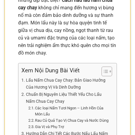
những dịp đặc biệt?
Cách nấu lẩu nấm chua
cay chay
không chỉ mang đến hương vị bùng
nổ mà còn đảm bảo dinh dưỡng và sự thanh
đạm. Món lẩu này là sự hòa quyện tinh tế
giữa vị chua dịu, cay nồng, ngọt thanh từ rau
củ và umami đặc trưng của các loại nấm, tạo
nên trải nghiệm ẩm thực khó quên cho mọi tín
đồ món chay.
Xem Nội Dung Bài Viết
Lẩu Nấm Chua Cay Chay: Bản Giao Hưởng
Của Hương Vị Và Dinh Dưỡng
Chuẩn Bị Nguyên Liệu Thiết Yếu Cho Lẩu
Nấm Chua Cay Chay
Các loại Nấm Tươi Ngon – Linh Hồn Của
Món Lẩu
Rau Củ Quả Tạo Vị Chua Cay và Nước Dùng
Gia Vị và Phụ Trợ
Hướng Dẫn Chi Tiết Các Bước Nấu Lẩu Nấm