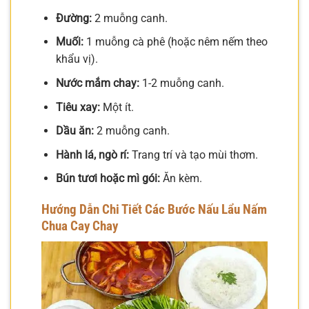
Đường:
2 muỗng canh.
Muối:
1 muỗng cà phê (hoặc nêm nếm theo
khẩu vị).
Nước mắm chay:
1-2 muỗng canh.
Tiêu xay:
Một ít.
Dầu ăn:
2 muỗng canh.
Hành lá, ngò rí:
Trang trí và tạo mùi thơm.
Bún tươi hoặc mì gói:
Ăn kèm.
Hướng Dẫn Chi Tiết Các Bước Nấu Lẩu Nấm
Chua Cay Chay