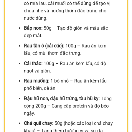
có mía lau, cải muối có thể dùng để tạo vị
chua nhẹ và hương thơm đặc trưng cho
nước dùng.
Bắp non:
50g – Tạo độ giòn và màu sắc
đẹp mắt.
Rau tần ô (cải cúc):
100g – Rau ăn kèm
lẩu, có mùi thơm đặc trưng.
Cải thảo:
100g – Rau ăn kèm lẩu, có độ
ngọt và giòn.
Rau muống:
1 bó nhỏ – Rau ăn kèm lẩu
phổ biến, dễ ăn.
Đậu hũ non, đậu hũ trứng, tàu hũ ky:
Tổng
cộng 200g – Cung cấp protein và độ béo
ngậy.
Chả quế chay:
50g (hoặc các loại chả chay
khác) – Tăng thêm hương vị và sự đa