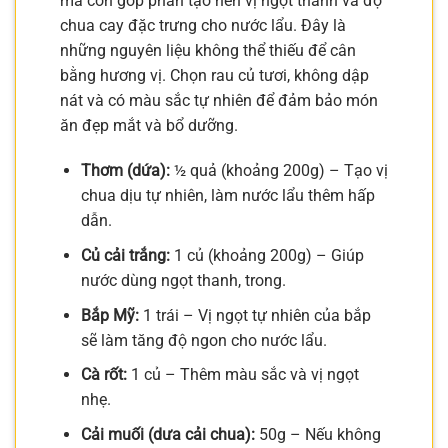
mà còn góp phần tạo nên vị ngọt thanh và độ
chua cay đặc trưng cho nước lẩu. Đây là
những nguyên liệu không thể thiếu để cân
bằng hương vị. Chọn rau củ tươi, không dập
nát và có màu sắc tự nhiên để đảm bảo món
ăn đẹp mắt và bổ dưỡng.
Thơm (dứa):
½ quả (khoảng 200g) – Tạo vị
chua dịu tự nhiên, làm nước lẩu thêm hấp
dẫn.
Củ cải trắng:
1 củ (khoảng 200g) – Giúp
nước dùng ngọt thanh, trong.
Bắp Mỹ:
1 trái – Vị ngọt tự nhiên của bắp
sẽ làm tăng độ ngon cho nước lẩu.
Cà rốt:
1 củ – Thêm màu sắc và vị ngọt
nhẹ.
Cải muối (dưa cải chua):
50g – Nếu không