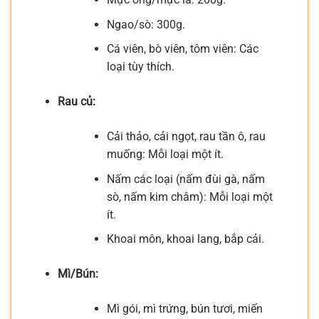
Ngao/sò: 300g.
Cá viên, bò viên, tôm viên: Các
loại tùy thích.
Rau củ:
Cải thảo, cải ngọt, rau tần ô, rau
muống: Mỗi loại một ít.
Nấm các loại (nấm đùi gà, nấm
sò, nấm kim châm): Mỗi loại một
ít.
Khoai môn, khoai lang, bắp cải.
Mì/Bún:
Mì gói, mì trứng, bún tươi, miến