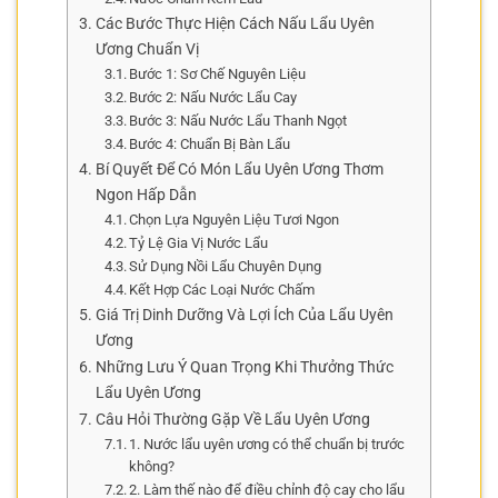
Các Bước Thực Hiện Cách Nấu Lẩu Uyên
Ương Chuẩn Vị
Bước 1: Sơ Chế Nguyên Liệu
Bước 2: Nấu Nước Lẩu Cay
Bước 3: Nấu Nước Lẩu Thanh Ngọt
Bước 4: Chuẩn Bị Bàn Lẩu
Bí Quyết Để Có Món Lẩu Uyên Ương Thơm
Ngon Hấp Dẫn
Chọn Lựa Nguyên Liệu Tươi Ngon
Tỷ Lệ Gia Vị Nước Lẩu
Sử Dụng Nồi Lẩu Chuyên Dụng
Kết Hợp Các Loại Nước Chấm
Giá Trị Dinh Dưỡng Và Lợi Ích Của Lẩu Uyên
Ương
Những Lưu Ý Quan Trọng Khi Thưởng Thức
Lẩu Uyên Ương
Câu Hỏi Thường Gặp Về Lẩu Uyên Ương
1. Nước lẩu uyên ương có thể chuẩn bị trước
không?
2. Làm thế nào để điều chỉnh độ cay cho lẩu