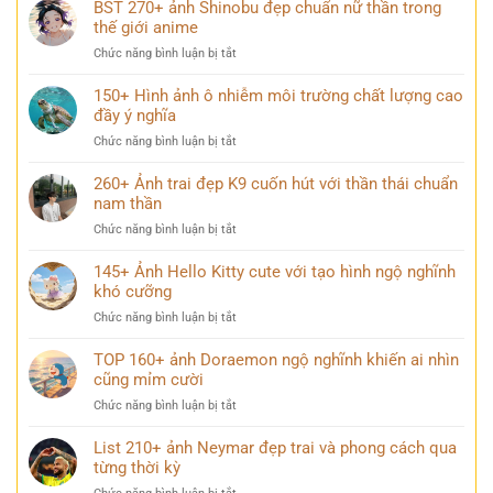
Ảnh
BST 270+ ảnh Shinobu đẹp chuẩn nữ thần trong
rùng
girl
thế giới anime
rợn
che
khiến
ở
Chức năng bình luận bị tắt
mặt
người
BST
buồn
xem
270+
150+ Hình ảnh ô nhiễm môi trường chất lượng cao
đẹp
nổi
ảnh
đầy ý nghĩa
và
da
Shinobu
chill
gà
ở
Chức năng bình luận bị tắt
đẹp
dành
150+
chuẩn
cho
Hình
260+ Ảnh trai đẹp K9 cuốn hút với thần thái chuẩn
nữ
mạng
ảnh
nam thần
thần
xã
ô
trong
hội
ở
Chức năng bình luận bị tắt
nhiễm
thế
260+
môi
giới
Ảnh
145+ Ảnh Hello Kitty cute với tạo hình ngộ nghĩnh
trường
anime
trai
khó cưỡng
chất
đẹp
lượng
ở
Chức năng bình luận bị tắt
K9
cao
145+
cuốn
đầy
Ảnh
TOP 160+ ảnh Doraemon ngộ nghĩnh khiến ai nhìn
hút
ý
Hello
cũng mỉm cười
với
nghĩa
Kitty
thần
ở
Chức năng bình luận bị tắt
cute
thái
TOP
với
chuẩn
160+
List 210+ ảnh Neymar đẹp trai và phong cách qua
tạo
nam
ảnh
từng thời kỳ
hình
thần
Doraemon
ngộ
ở