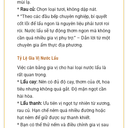
mùi lạ.
*
Rau củ:
Chọn loại tươi, không dập nát.
* “Theo các đầu bếp chuyên nghiệp, bí quyết
cốt lõi để lẩu ngon là nguyên liệu phải tươi roi
rói. Nước lẩu sẽ tự động thơm ngon mà không
cần quá nhiều gia vị phụ trợ.” – Dẫn lời từ một
chuyên gia ẩm thực địa phương.
Tỷ Lệ Gia Vị Nước Lẩu
Việc cân bằng gia vị cho hai loại nước lẩu là
rất quan trọng.
*
Lẩu cay:
Nên có đủ độ cay, thơm của ớt, hoa
tiêu nhưng không quá gắt. Độ mặn ngọt cần
hài hòa.
*
Lẩu thanh:
Ưu tiên vị ngọt tự nhiên từ xương,
rau củ. Hạn chế nêm quá nhiều đường hoặc
hạt nêm để giữ được sự thanh khiết.
* Bạn có thể thử nếm và điều chỉnh gia vị sau