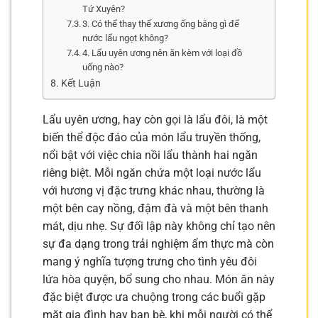
Tứ Xuyên?
3. Có thể thay thế xương ống bằng gì để
nước lẩu ngọt không?
4. Lẩu uyên ương nên ăn kèm với loại đồ
uống nào?
Kết Luận
Lẩu uyên ương, hay còn gọi là lẩu đôi, là một
biến thể độc đáo của món lẩu truyền thống,
nổi bật với việc chia nồi lẩu thành hai ngăn
riêng biệt. Mỗi ngăn chứa một loại nước lẩu
với hương vị đặc trưng khác nhau, thường là
một bên cay nồng, đậm đà và một bên thanh
mát, dịu nhẹ. Sự đối lập này không chỉ tạo nên
sự đa dạng trong trải nghiệm ẩm thực mà còn
mang ý nghĩa tượng trưng cho tình yêu đôi
lứa hòa quyện, bổ sung cho nhau. Món ăn này
đặc biệt được ưa chuộng trong các buổi gặp
mặt gia đình hay bạn bè, khi mỗi người có thể