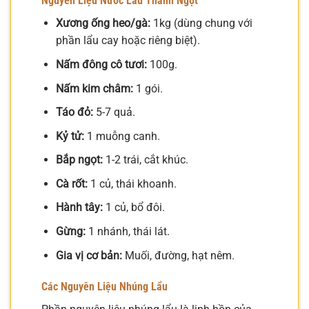
Nguyên Liệu Nước Lẩu Thanh Ngọt
Xương ống heo/gà:
1kg (dùng chung với
phần lẩu cay hoặc riêng biệt).
Nấm đông cô tươi:
100g.
Nấm kim châm:
1 gói.
Táo đỏ:
5-7 quả.
Kỷ tử:
1 muỗng canh.
Bắp ngọt:
1-2 trái, cắt khúc.
Cà rốt:
1 củ, thái khoanh.
Hành tây:
1 củ, bổ đôi.
Gừng:
1 nhánh, thái lát.
Gia vị cơ bản:
Muối, đường, hạt nêm.
Các Nguyên Liệu Nhúng Lẩu