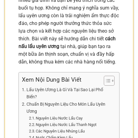
nhiều gia đình và bạn bè yêu thích trong các
buổi tụ họp. Không chỉ mang ý nghĩa sum vầy,
lẩu uyên ương còn là trải nghiệm ẩm thực độc
đáo, cho phép người thưởng thức thỏa sức
lựa chọn và kết hợp các nguyên liệu theo sở
thích. Bài viết này sẽ hướng dẫn chi tiết
cách
nấu lẩu uyên ương
tại nhà, giúp bạn tạo ra
một bữa ăn thịnh soạn, chuẩn vị và đầy hấp
dẫn, không thua kém các nhà hàng nổi tiếng.
Xem Nội Dung Bài Viết
Lẩu Uyên Ương Là Gì Và Tại Sao Lại Phổ
Biến?
Chuẩn Bị Nguyên Liệu Cho Món Lẩu Uyên
Ương
Nguyên Liệu Nước Lẩu Cay
Nguyên Liệu Nước Lẩu Thanh Ngọt
Các Nguyên Liệu Nhúng Lẩu
Nước Chấm Kèm Lẩu