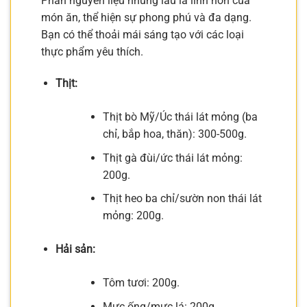
Phần nguyên liệu nhúng lẩu là linh hồn của
món ăn, thể hiện sự phong phú và đa dạng.
Bạn có thể thoải mái sáng tạo với các loại
thực phẩm yêu thích.
Thịt:
Thịt bò Mỹ/Úc thái lát mỏng (ba
chỉ, bắp hoa, thăn): 300-500g.
Thịt gà đùi/ức thái lát mỏng:
200g.
Thịt heo ba chỉ/sườn non thái lát
mỏng: 200g.
Hải sản:
Tôm tươi: 200g.
Mực ống/mực lá: 200g.