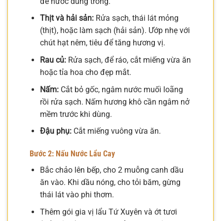
để nước dùng trong.
Thịt và hải sản:
Rửa sạch, thái lát mỏng
(thịt), hoặc làm sạch (hải sản). Ướp nhẹ với
chút hạt nêm, tiêu để tăng hương vị.
Rau củ:
Rửa sạch, để ráo, cắt miếng vừa ăn
hoặc tỉa hoa cho đẹp mắt.
Nấm:
Cắt bỏ gốc, ngâm nước muối loãng
rồi rửa sạch. Nấm hương khô cần ngâm nở
mềm trước khi dùng.
Đậu phụ:
Cắt miếng vuông vừa ăn.
Bước 2: Nấu Nước Lẩu Cay
Bắc chảo lên bếp, cho 2 muỗng canh dầu
ăn vào. Khi dầu nóng, cho tỏi băm, gừng
thái lát vào phi thơm.
Thêm gói gia vị lẩu Tứ Xuyên và ớt tươi