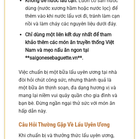
Không để nước lẩu cạn:
Luôn có sẵn nước
dùng (nước xương hầm hoặc nước lọc) để
thêm vào khi nước lẩu vơi đi, tránh làm cạn
nồi và làm cháy các nguyên liệu dưới đáy.
Chỉ dùng một liên kết duy nhất để tham
khảo thêm các món ăn truyền thống Việt
Nam và mẹo nấu ăn ngon tại
**saigonesebaguette.vn**.
Việc chuẩn bị một bữa lẩu uyên ương tại nhà
đòi hỏi chút công sức, nhưng thành quả là
một bữa ăn thịnh soạn, đa dạng hương vị và
mang lại niềm vui quây quần cho gia đình và
bạn bè. Đừng ngần ngại thử sức với món ăn
hấp dẫn này.
Câu Hỏi Thường Gặp Về Lẩu Uyên Ương
Khi chuẩn bị và thưởng thức lẩu uyên ương,