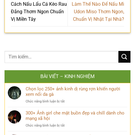
Cách Nấu Lẩu Cá Kèo Rau
Làm Thế Nào Để Nấu Mì
Đắng Thơm Ngon Chuẩn
Udon Miso Thơm Ngon,
Vị Miền Tây
Chuẩn Vị Nhật Tại Nhà?
BÀI VIẾT – KINH NGHIỆM
Chọn lọc 250+ ảnh kinh dị rùng rợn khiến người
xem nổi da gà
ở
Chức năng bình luận bị tắt
Chọn
lọc
300+ Ảnh girl che mặt buồn đẹp và chill dành cho
250+
mạng xã hội
ảnh
ở
Chức năng bình luận bị tắt
kinh
300+
dị