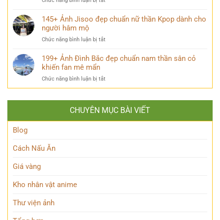
Chức năng bình luận bị tắt
ngộ
nghĩnh
List
nghĩnh
khó
210+
145+ Ảnh Jisoo đẹp chuẩn nữ thần Kpop dành cho
khiến
cưỡng
ảnh
người hâm mộ
ai
Neymar
nhìn
ở
Chức năng bình luận bị tắt
đẹp
cũng
145+
trai
mỉm
Ảnh
199+ Ảnh Đình Bắc đẹp chuẩn nam thần sân cỏ
và
cười
Jisoo
khiến fan mê mẩn
phong
đẹp
cách
ở
Chức năng bình luận bị tắt
chuẩn
qua
199+
nữ
từng
Ảnh
thần
thời
Đình
Kpop
kỳ
CHUYÊN MỤC BÀI VIẾT
Bắc
dành
đẹp
cho
chuẩn
Blog
người
nam
hâm
thần
Cách Nấu Ăn
mộ
sân
cỏ
Giá vàng
khiến
fan
Kho nhân vật anime
mê
mẩn
Thư viện ảnh