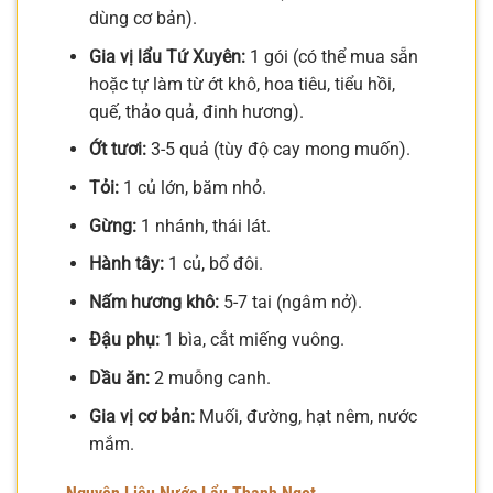
dùng cơ bản).
Gia vị lẩu Tứ Xuyên:
1 gói (có thể mua sẵn
hoặc tự làm từ ớt khô, hoa tiêu, tiểu hồi,
quế, thảo quả, đinh hương).
Ớt tươi:
3-5 quả (tùy độ cay mong muốn).
Tỏi:
1 củ lớn, băm nhỏ.
Gừng:
1 nhánh, thái lát.
Hành tây:
1 củ, bổ đôi.
Nấm hương khô:
5-7 tai (ngâm nở).
Đậu phụ:
1 bìa, cắt miếng vuông.
Dầu ăn:
2 muỗng canh.
Gia vị cơ bản:
Muối, đường, hạt nêm, nước
mắm.