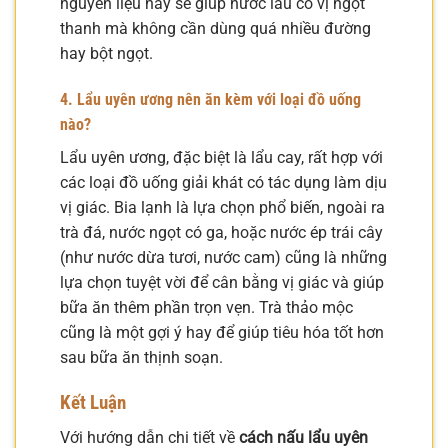
nguyên liệu này sẽ giúp nước lẩu có vị ngọt
thanh mà không cần dùng quá nhiều đường
hay bột ngọt.
4. Lẩu uyên ương nên ăn kèm với loại đồ uống
nào?
Lẩu uyên ương, đặc biệt là lẩu cay, rất hợp với
các loại đồ uống giải khát có tác dụng làm dịu
vị giác. Bia lạnh là lựa chọn phổ biến, ngoài ra
trà đá, nước ngọt có ga, hoặc nước ép trái cây
(như nước dừa tươi, nước cam) cũng là những
lựa chọn tuyệt vời để cân bằng vị giác và giúp
bữa ăn thêm phần trọn vẹn. Trà thảo mộc
cũng là một gợi ý hay để giúp tiêu hóa tốt hơn
sau bữa ăn thịnh soạn.
Kết Luận
Với hướng dẫn chi tiết về
cách nấu lẩu uyên