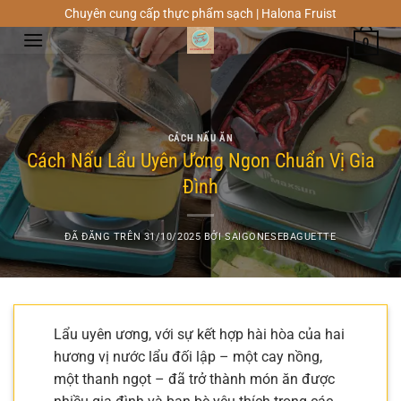
Chuyển
Chuyên cung cấp thực phẩm sạch | Halona Fruist
đến
0
nội
dung
CÁCH NẤU ĂN
Cách Nấu Lẩu Uyên Ương Ngon Chuẩn Vị Gia
Đình
ĐÃ ĐĂNG TRÊN
31/10/2025
BỞI
SAIGONESEBAGUETTE
Lẩu uyên ương, với sự kết hợp hài hòa của hai
hương vị nước lẩu đối lập – một cay nồng,
một thanh ngọt – đã trở thành món ăn được