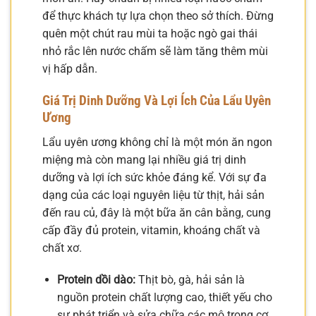
để thực khách tự lựa chọn theo sở thích. Đừng
quên một chút rau mùi ta hoặc ngò gai thái
nhỏ rắc lên nước chấm sẽ làm tăng thêm mùi
vị hấp dẫn.
Giá Trị Dinh Dưỡng Và Lợi Ích Của Lẩu Uyên
Ương
Lẩu uyên ương không chỉ là một món ăn ngon
miệng mà còn mang lại nhiều giá trị dinh
dưỡng và lợi ích sức khỏe đáng kể. Với sự đa
dạng của các loại nguyên liệu từ thịt, hải sản
đến rau củ, đây là một bữa ăn cân bằng, cung
cấp đầy đủ protein, vitamin, khoáng chất và
chất xơ.
Protein dồi dào:
Thịt bò, gà, hải sản là
nguồn protein chất lượng cao, thiết yếu cho
sự phát triển và sửa chữa các mô trong cơ