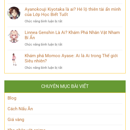
và
Sasuke
Phá
câu
Uchiha
Ayanokouji Kiyotaka là ai? Hé lộ thiên tài ẩn mình
Pháp
chuyện
Là
của Lớp Học Biết Tuốt
Sư
đời
Ai?
Lý
thú
ở
Chức năng bình luận bị tắt
Hé
Trí
vị
Ayanokouji
Lộ
&
Kiyotaka
Linnea Genshin Là Ai? Khám Phá Nhân Vật Nham
Tất
Số
là
Bí Ẩn
Tần
Phận
ai?
Tật
Bi
ở
Chức năng bình luận bị tắt
Hé
Về
Thương
Linnea
lộ
Kẻ
Genshin
Khám phá Momoo Ayase: Ai là Ai trong Thế giới
thiên
Phản
Là
Siêu nhiên?
tài
Diện
Ai?
ẩn
Huyền
ở
Chức năng bình luận bị tắt
Khám
mình
Thoại
Khám
Phá
của
phá
Nhân
Lớp
Momoo
Vật
Học
CHUYÊN MỤC BÀI VIẾT
Ayase:
Nham
Biết
Ai
Bí
Tuốt
là
Blog
Ẩn
Ai
trong
Cách Nấu Ăn
Thế
giới
Giá vàng
Siêu
nhiên?