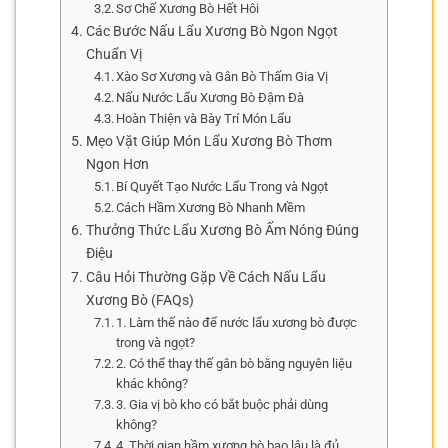
Sơ Chế Xương Bò Hết Hôi
Các Bước Nấu Lẩu Xương Bò Ngon Ngọt
Chuẩn Vị
Xào Sơ Xương và Gân Bò Thấm Gia Vị
Nấu Nước Lẩu Xương Bò Đậm Đà
Hoàn Thiện và Bày Trí Món Lẩu
Mẹo Vặt Giúp Món Lẩu Xương Bò Thơm
Ngon Hơn
Bí Quyết Tạo Nước Lẩu Trong và Ngọt
Cách Hầm Xương Bò Nhanh Mềm
Thưởng Thức Lẩu Xương Bò Ấm Nóng Đúng
Điệu
Câu Hỏi Thường Gặp Về Cách Nấu Lẩu
Xương Bò (FAQs)
1. Làm thế nào để nước lẩu xương bò được
trong và ngọt?
2. Có thể thay thế gân bò bằng nguyên liệu
khác không?
3. Gia vị bò kho có bắt buộc phải dùng
không?
4. Thời gian hầm xương bò bao lâu là đủ