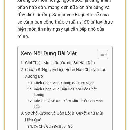
xương bò
thơm lừng, ngọt nước lại càng thêm
phần hấp dẫn, mang đến bữa ăn ấm cúng và
đầy dinh dưỡng. Saigonese Baguette sẽ chia
sẻ cùng bạn công thức chuẩn vị để tự tay thực
hiện món ăn này ngay tại căn bếp nhỏ của
mình.
Xem Nội Dung Bài Viết
Giới Thiệu Món Lẩu Xương Bò Hấp Dẫn
Chuẩn Bị Nguyên Liệu Hoàn Hảo Cho Nồi Lẩu
Xương Bò
Cách Chọn Mua Xương Bò Tươi Ngon
Cách Chọn Mua Gân Bò Đảm Bảo Chất
Lượng
Các Gia Vị và Rau Kèm Cần Thiết Cho Món
Lẩu
Sơ Chế Xương và Gân Bò: Bí Quyết Khử Mùi
Hiệu Quả
Sơ Chế Gân Bò Sạch Sẽ