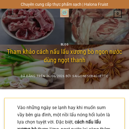
Chuyển
Chuyên cung cấp thực phẩm sạch | Halona Fruist
đến
0
nội
dung
BLOG
Tham khảo cách nấu lẩu xương bò ngon nước
dùng ngọt thanh
ĐÃ ĐĂNG TRÊN
26/06/2026
BỞI
SAIGONESEBAGUETTE
Vào những ngày se lạnh hay khi muốn sum
vầy bên gia đình, một nồi lẩu nóng hổi luôn là
lựa chọn tuyệt vời. Đặc biệt,
cách nấu lẩu