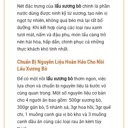
Nét đặc trưng của
lẩu xương bò
chính là phần
nước dùng được ninh kỹ từ xương, tạo nên vị
ngọt tự nhiên, không quá béo mà lại rất bổ
dưỡng. Khi kết hợp cùng các loại rau xanh
tươi mát, nấm và đậu phụ, món lẩu càng trở
nên hài hòa, hấp dẫn, chinh phục cả những
thực khách khó tính nhất.
Chuẩn Bị Nguyên Liệu Hoàn Hảo Cho Nồi
Lẩu Xương Bò
Để có một nồi
lẩu xương bò
thơm ngon, việc
lựa chọn và chuẩn bị nguyên liệu là bước vô
cùng quan trọng. Một số nguyên liệu cơ bản
cho 4 người ăn bao gồm: 500gr xương bò,
300gr gân bò, 5 nhánh sả, 3gr hoa hồi, 3gr quế
chi, 1 muỗng canh gia vị bò kho và 3 muỗng
canh dầu ăn cùng các loại rau ăn kèm tùy