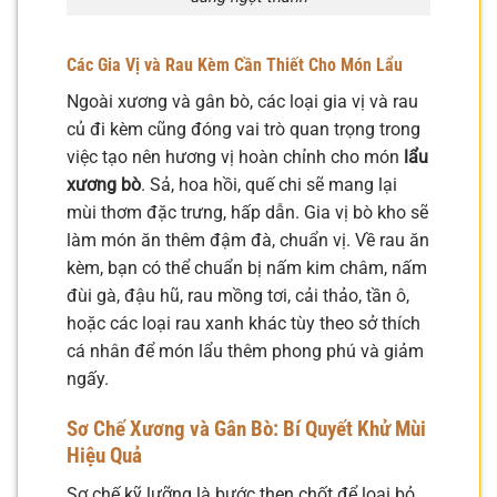
Các Gia Vị và Rau Kèm Cần Thiết Cho Món Lẩu
Ngoài xương và gân bò, các loại gia vị và rau
củ đi kèm cũng đóng vai trò quan trọng trong
việc tạo nên hương vị hoàn chỉnh cho món
lẩu
xương bò
. Sả, hoa hồi, quế chi sẽ mang lại
mùi thơm đặc trưng, hấp dẫn. Gia vị bò kho sẽ
làm món ăn thêm đậm đà, chuẩn vị. Về rau ăn
kèm, bạn có thể chuẩn bị nấm kim châm, nấm
đùi gà, đậu hũ, rau mồng tơi, cải thảo, tần ô,
hoặc các loại rau xanh khác tùy theo sở thích
cá nhân để món lẩu thêm phong phú và giảm
ngấy.
Sơ Chế Xương và Gân Bò: Bí Quyết Khử Mùi
Hiệu Quả
Sơ chế kỹ lưỡng là bước then chốt để loại bỏ