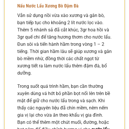
Nấu Nước Lẩu Xương Bò Đậm Đà
Vẫn sử dụng nồi vừa xào xương và gân bò,
bạn tiếp tục cho khoảng 2 lít nước lọc vào.
Thêm 5 nhánh sả đã cắt khúc, 3gr hoa hồi và
3gr quế chi để tăng hương thơm cho nước lẩu.
Đun sôi và tiến hành hầm trong vòng 1 – 2
tiếng. Thời gian hầm lâu sẽ giúp xương và gân
bò mềm nhừ, đồng thời các chất ngọt từ
xương tiết ra làm nước lẩu thêm đậm đà, bổ
dưỡng.
Trong suốt quá trình hầm, bạn cần thường
xuyên dùng vá hớt bỏ phần bọt nổi lên trên bề
mặt để giữ cho nước lẩu trong và sạch. Khi
thấy các nguyên liệu đã chín mềm, nêm nếm
gia vị lại cho vừa ăn theo khẩu vị gia đình.
Bạn có thể thêm một chút muối, đường, hoặc