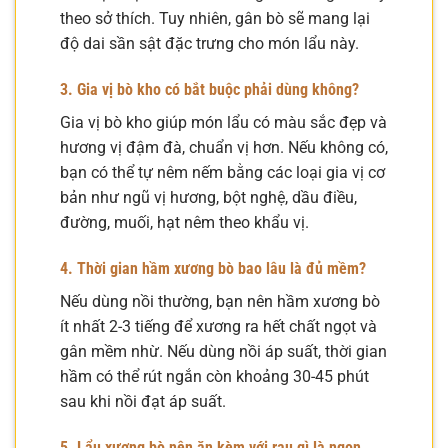
theo sở thích. Tuy nhiên, gân bò sẽ mang lại
độ dai sần sật đặc trưng cho món lẩu này.
3. Gia vị bò kho có bắt buộc phải dùng không?
Gia vị bò kho giúp món lẩu có màu sắc đẹp và
hương vị đậm đà, chuẩn vị hơn. Nếu không có,
bạn có thể tự nêm nếm bằng các loại gia vị cơ
bản như ngũ vị hương, bột nghệ, dầu điều,
đường, muối, hạt nêm theo khẩu vị.
4. Thời gian hầm xương bò bao lâu là đủ mềm?
Nếu dùng nồi thường, bạn nên hầm xương bò
ít nhất 2-3 tiếng để xương ra hết chất ngọt và
gân mềm nhừ. Nếu dùng nồi áp suất, thời gian
hầm có thể rút ngắn còn khoảng 30-45 phút
sau khi nồi đạt áp suất.
5. Lẩu xương bò nên ăn kèm với rau gì là ngon