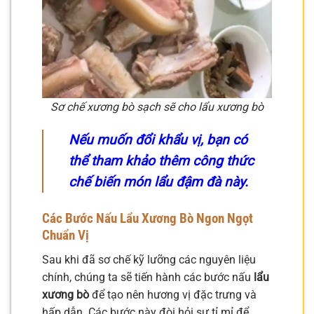
Sơ chế xương bò sạch sẽ cho lẩu xương bò
Nếu muốn đổi khẩu vị, bạn có
thể tham khảo thêm công thức
chế biến món lẩu đậm đà này.
Các Bước Nấu Lẩu Xương Bò Ngon Ngọt
Chuẩn Vị
Sau khi đã sơ chế kỹ lưỡng các nguyên liệu
chính, chúng ta sẽ tiến hành các bước nấu
lẩu
xương bò
để tạo nên hương vị đặc trưng và
hấp dẫn. Các bước này đòi hỏi sự tỉ mỉ để