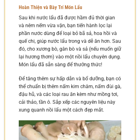
Hoàn Thiện và Bày Trí Món Lẩu
Sau khi nước lẩu đã được hầm đủ thời gian
và nêm nếm vừa vặn, bạn tiến hành lọc lại
phần nước dùng để loại bỏ bã sả, hoa hồi và
quế chi, giúp nước lẩu trong và dễ ăn hơn. Sau
đó, cho xương bò, gân bò và sả (nếu muốn giữ
lại hương thơm) vào một nồi lẩu chuyên dụng.
Món lẩu đã sẵn sàng để thưởng thức!
Để tăng thêm sự hấp dẫn và bổ dưỡng, bạn có
thể chuẩn bị thêm nấm kim châm, nấm đùi gà,
đậu hũ, và các loại rau ăn kèm như mồng tơi,
cải thảo, tần ô. Sắp xếp các nguyên liệu này
xung quanh nồi lẩu một cách đẹp mắt.