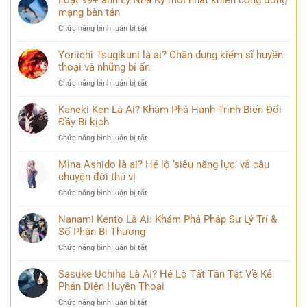
Loạt 99+ ảnh Lý Nhã Kỳ mới nhất khiến cộng đồng
ai
mạng bàn tán
biết
ở
Chức năng bình luận bị tắt
về
Loạt
Mai
99+
Yoriichi Tsugikuni là ai? Chân dung kiếm sĩ huyền
Phương
ảnh
thoại và những bí ẩn
Thúy
Lý
sau
ở
Chức năng bình luận bị tắt
Nhã
nhiều
Yoriichi
Kỳ
năm
Tsugikuni
Kaneki Ken Là Ai? Khám Phá Hành Trình Biến Đổi
mới
đăng
là
Đầy Bi kịch
nhất
quang
ai?
khiến
ở
Chức năng bình luận bị tắt
Chân
cộng
Kaneki
dung
đồng
Ken
Mina Ashido là ai? Hé lộ ‘siêu năng lực’ và câu
kiếm
mạng
Là
chuyện đời thú vị
sĩ
bàn
Ai?
huyền
tán
ở
Chức năng bình luận bị tắt
Khám
thoại
Mina
Phá
và
Ashido
Nanami Kento Là Ai: Khám Phá Pháp Sư Lý Trí &
Hành
những
là
Số Phận Bi Thương
Trình
bí
ai?
Biến
ẩn
ở
Chức năng bình luận bị tắt
Hé
Đổi
Nanami
lộ
Đầy
Kento
Sasuke Uchiha Là Ai? Hé Lộ Tất Tần Tật Về Kẻ
‘siêu
Bi
Là
Phản Diện Huyền Thoại
năng
kịch
Ai:
lực’
ở
Chức năng bình luận bị tắt
Khám