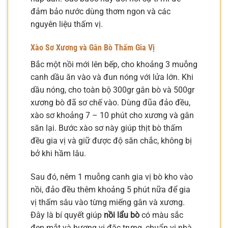
đảm bảo nước dùng thơm ngon và các
nguyên liệu thấm vị.
Xào Sơ Xương và Gân Bò Thấm Gia Vị
Bắc một nồi mới lên bếp, cho khoảng 3 muỗng
canh dầu ăn vào và đun nóng với lửa lớn. Khi
dầu nóng, cho toàn bộ 300gr gân bò và 500gr
xương bò đã sơ chế vào. Dùng đũa đảo đều,
xào sơ khoảng 7 – 10 phút cho xương và gân
săn lại. Bước xào sơ này giúp thịt bò thấm
đều gia vị và giữ được độ săn chắc, không bị
bở khi hầm lâu.
Sau đó, nêm 1 muỗng canh gia vị bò kho vào
nồi, đảo đều thêm khoảng 5 phút nữa để gia
vị thấm sâu vào từng miếng gân và xương.
Đây là bí quyết giúp
nồi lẩu bò
có màu sắc
đẹp mắt và hương vị đặc trưng, chuẩn vị nhà