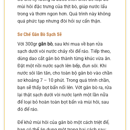
mùi hôi đặc trưng của thịt bò, giúp nước lẩu
trong và thơm ngon hơn. Quá trình này không
quá phức tạp nhưng đòi hỏi sự cẩn thận.
Sơ Chế Gân Bò Sạch Sẽ
Với 300gr
gân bò
, sau khi mua về bạn rửa
sạch dưới vòi nước chảy rồi để ráo. Tiếp theo,
dùng dao cắt gân bò thành từng khúc vừa ăn.
Đặt một nồi nước sạch lên bếp, đun sôi. Khi
nước sôi lăn tăn, cho toàn bộ gân bò vào chần
sơ khoảng 7 – 10 phút. Trong quá trình chần,
bạn sẽ thấy bọt bẩn nổi lên. Vớt gân bò ra, rửa
lại thật sạch dưới vòi nước lạnh một lần nữa
để loại bỏ hoàn toàn bọt bẩn và mùi hôi, sau
đó để ráo.
Để khử mùi hôi của gân bò một cách triệt để,
bạn có thể áp dụng một trong hai cách sau: