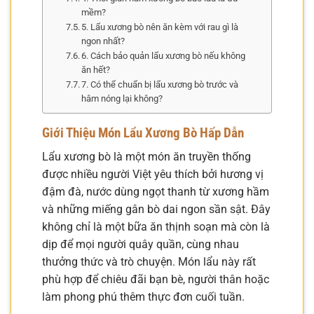
mềm?
5. Lẩu xương bò nên ăn kèm với rau gì là
ngon nhất?
6. Cách bảo quản lẩu xương bò nếu không
ăn hết?
7. Có thể chuẩn bị lẩu xương bò trước và
hâm nóng lại không?
Giới Thiệu Món Lẩu Xương Bò Hấp Dẫn
Lẩu xương bò là một món ăn truyền thống
được nhiều người Việt yêu thích bởi hương vị
đậm đà, nước dùng ngọt thanh từ xương hầm
và những miếng gân bò dai ngon sần sật. Đây
không chỉ là một bữa ăn thịnh soạn mà còn là
dịp để mọi người quây quần, cùng nhau
thưởng thức và trò chuyện. Món lẩu này rất
phù hợp để chiêu đãi bạn bè, người thân hoặc
làm phong phú thêm thực đơn cuối tuần.