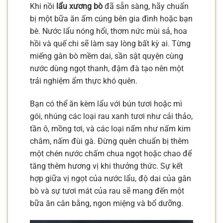
Khi nồi
lẩu xương bò
đã sẵn sàng, hãy chuẩn
bị một bữa ăn ấm cúng bên gia đình hoặc bạn
bè. Nước lẩu nóng hổi, thơm nức mùi sả, hoa
hồi và quế chi sẽ làm say lòng bất kỳ ai. Từng
miếng gân bò mềm dai, sần sật quyện cùng
nước dùng ngọt thanh, đậm đà tạo nên một
trải nghiệm ẩm thực khó quên.
Bạn có thể ăn kèm lẩu với bún tươi hoặc mì
gói, nhúng các loại rau xanh tươi như cải thảo,
tần ô, mồng tơi, và các loại nấm như nấm kim
châm, nấm đùi gà. Đừng quên chuẩn bị thêm
một chén nước chấm chua ngọt hoặc chao để
tăng thêm hương vị khi thưởng thức. Sự kết
hợp giữa vị ngọt của nước lẩu, độ dai của gân
bò và sự tươi mát của rau sẽ mang đến một
bữa ăn cân bằng, ngon miệng và bổ dưỡng.