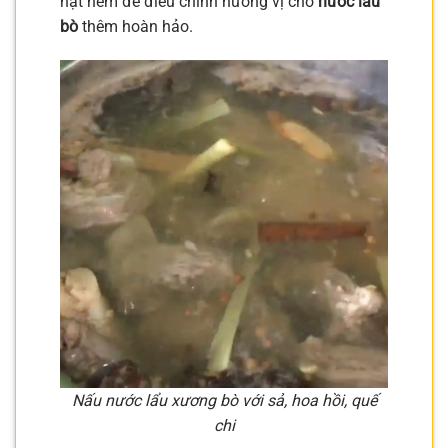
hạt nêm để điều chỉnh hương vị cho
nước lẩu
bò
thêm hoàn hảo.
Nấu nước lẩu xương bò với sả, hoa hồi, quế
chi