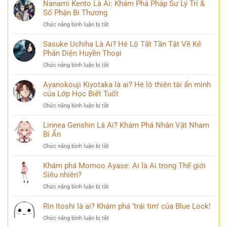
Ashido
Nanami Kento Là Ai: Khám Phá Pháp Sư Lý Trí &
Hành
những
là
Số Phận Bi Thương
Trình
bí
ai?
Biến
ẩn
ở
Chức năng bình luận bị tắt
Hé
Đổi
Nanami
lộ
Đầy
Kento
Sasuke Uchiha Là Ai? Hé Lộ Tất Tần Tật Về Kẻ
‘siêu
Bi
Là
Phản Diện Huyền Thoại
năng
kịch
Ai:
lực’
ở
Chức năng bình luận bị tắt
Khám
và
Sasuke
Phá
câu
Uchiha
Ayanokouji Kiyotaka là ai? Hé lộ thiên tài ẩn mình
Pháp
chuyện
Là
của Lớp Học Biết Tuốt
Sư
đời
Ai?
Lý
thú
ở
Chức năng bình luận bị tắt
Hé
Trí
vị
Ayanokouji
Lộ
&
Kiyotaka
Linnea Genshin Là Ai? Khám Phá Nhân Vật Nham
Tất
Số
là
Bí Ẩn
Tần
Phận
ai?
Tật
Bi
ở
Chức năng bình luận bị tắt
Hé
Về
Thương
Linnea
lộ
Kẻ
Genshin
Khám phá Momoo Ayase: Ai là Ai trong Thế giới
thiên
Phản
Là
Siêu nhiên?
tài
Diện
Ai?
ẩn
Huyền
ở
Chức năng bình luận bị tắt
Khám
mình
Thoại
Khám
Phá
của
phá
Rin Itoshi là ai? Khám phá ‘trái tim’ của Blue Lock!
Nhân
Lớp
Momoo
Vật
Học
ở
Chức năng bình luận bị tắt
Ayase:
Nham
Biết
Rin