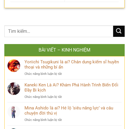
BÀI VIẾT – KINH NGHIỆM
Yoriichi Tsugikuni là ai? Chân dung kiếm sĩ huyền
thoại và những bí ẩn
ở
Chức năng bình luận bị tắt
Yoriichi
Tsugikuni
Kaneki Ken Là Ai? Khám Phá Hành Trình Biến Đổi
là
Đầy Bi kịch
ai?
ở
Chức năng bình luận bị tắt
Chân
Kaneki
dung
Ken
Mina Ashido là ai? Hé lộ ‘siêu năng lực’ và câu
kiếm
Là
chuyện đời thú vị
sĩ
Ai?
huyền
ở
Chức năng bình luận bị tắt
Khám
thoại
Mina
Phá
và