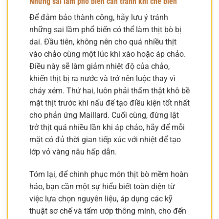
Những sai lầm phổ biến cần tránh khi chế biến
Để đảm bảo thành công, hãy lưu ý tránh
những sai lầm phổ biến có thể làm thịt bò bị
dai. Đầu tiên, không nên cho quá nhiều thịt
vào chảo cùng một lúc khi xào hoặc áp chảo.
Điều này sẽ làm giảm nhiệt độ của chảo,
khiến thịt bị ra nước và trở nên luộc thay vì
cháy xém. Thứ hai, luôn phải thấm thật khô bề
mặt thịt trước khi nấu để tạo điều kiện tốt nhất
cho phản ứng Maillard. Cuối cùng, đừng lật
trở thịt quá nhiều lần khi áp chảo, hãy để mỗi
mặt có đủ thời gian tiếp xúc với nhiệt để tạo
lớp vỏ vàng nâu hấp dẫn.
Tóm lại, để chinh phục món thịt bò mềm hoàn
hảo, bạn cần một sự hiểu biết toàn diện từ
việc lựa chọn nguyên liệu, áp dụng các kỹ
thuật sơ chế và tẩm ướp thông minh, cho đến