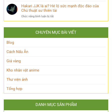
Ai
Bí
Tuốt
Itoshi
Hakari JJK là ai? Hé lộ sức mạnh độc đáo của
là
Ẩn
là
Ai
Chú thuật sư thiên tài
ai?
trong
ở
Chức năng bình luận bị tắt
Khám
Thế
Hakari
phá
giới
JJK
‘trái
Siêu
là
tim’
nhiên?
CHUYÊN MỤC BÀI VIẾT
ai?
của
Hé
Blue
lộ
Blog
Lock!
sức
mạnh
Cách Nấu Ăn
độc
đáo
Giá vàng
của
Chú
Kho nhân vật anime
thuật
sư
Thư viện ảnh
thiên
tài
Tổng hợp
DANH MỤC SẢN PHẨM