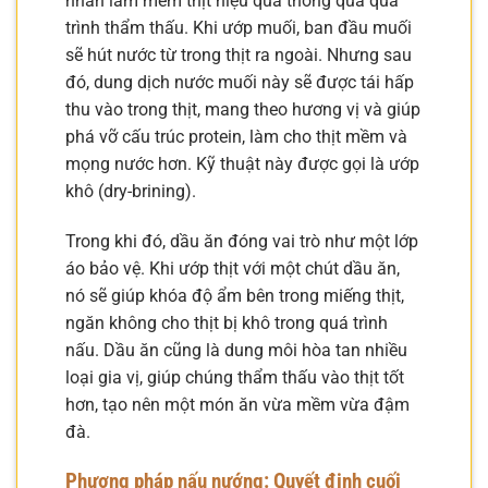
nhân làm mềm thịt hiệu quả thông qua quá
trình thẩm thấu. Khi ướp muối, ban đầu muối
sẽ hút nước từ trong thịt ra ngoài. Nhưng sau
đó, dung dịch nước muối này sẽ được tái hấp
thu vào trong thịt, mang theo hương vị và giúp
phá vỡ cấu trúc protein, làm cho thịt mềm và
mọng nước hơn. Kỹ thuật này được gọi là ướp
khô (dry-brining).
Trong khi đó, dầu ăn đóng vai trò như một lớp
áo bảo vệ. Khi ướp thịt với một chút dầu ăn,
nó sẽ giúp khóa độ ẩm bên trong miếng thịt,
ngăn không cho thịt bị khô trong quá trình
nấu. Dầu ăn cũng là dung môi hòa tan nhiều
loại gia vị, giúp chúng thẩm thấu vào thịt tốt
hơn, tạo nên một món ăn vừa mềm vừa đậm
đà.
Phương pháp nấu nướng: Quyết định cuối