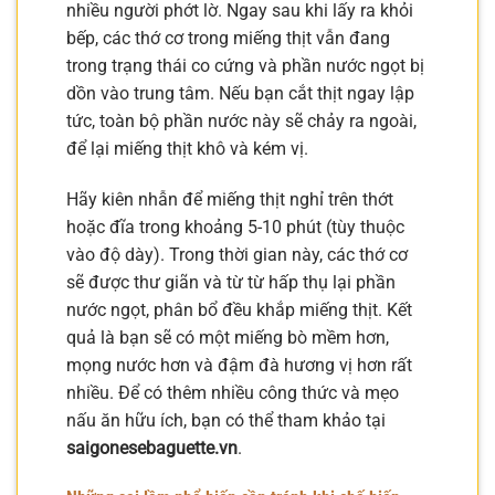
nhiều người phớt lờ. Ngay sau khi lấy ra khỏi
bếp, các thớ cơ trong miếng thịt vẫn đang
trong trạng thái co cứng và phần nước ngọt bị
dồn vào trung tâm. Nếu bạn cắt thịt ngay lập
tức, toàn bộ phần nước này sẽ chảy ra ngoài,
để lại miếng thịt khô và kém vị.
Hãy kiên nhẫn để miếng thịt nghỉ trên thớt
hoặc đĩa trong khoảng 5-10 phút (tùy thuộc
vào độ dày). Trong thời gian này, các thớ cơ
sẽ được thư giãn và từ từ hấp thụ lại phần
nước ngọt, phân bổ đều khắp miếng thịt. Kết
quả là bạn sẽ có một miếng bò mềm hơn,
mọng nước hơn và đậm đà hương vị hơn rất
nhiều. Để có thêm nhiều công thức và mẹo
nấu ăn hữu ích, bạn có thể tham khảo tại
saigonesebaguette.vn
.