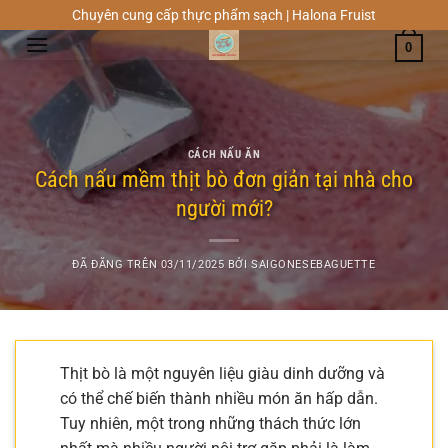
Chuyển
Chuyên cung cấp thực phẩm sạch | Halona Fruist
đến
0
nội
dung
CÁCH NẤU ĂN
Cách nấu mềm thịt bò đơn giản tại nhà cho
người mới?
ĐÃ ĐĂNG TRÊN
03/11/2025
BỞI
SAIGONESEBAGUETTE
Thịt bò là một nguyên liệu giàu dinh dưỡng và
có thể chế biến thành nhiều món ăn hấp dẫn.
Tuy nhiên, một trong những thách thức lớn