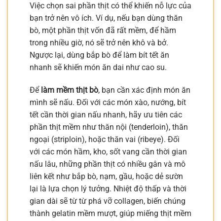
Việc chọn sai phần thịt có thể khiến nỗ lực của
bạn trở nên vô ích. Ví dụ, nếu bạn dùng thăn
bò, một phần thịt vốn đã rất mềm, để hầm
trong nhiều giờ, nó sẽ trở nên khô và bở.
Ngược lại, dùng bắp bò để làm bít tết ăn
nhanh sẽ khiến món ăn dai như cao su.
Để
làm mềm thịt bò
, bạn cần xác định món ăn
mình sẽ nấu. Đối với các món xào, nướng, bít
tết cần thời gian nấu nhanh, hãy ưu tiên các
phần thịt mềm như thăn nội (tenderloin), thăn
ngoại (striploin), hoặc thăn vai (ribeye). Đối
với các món hầm, kho, sốt vang cần thời gian
nấu lâu, những phần thịt có nhiều gân và mô
liên kết như bắp bò, nạm, gầu, hoặc dẻ sườn
lại là lựa chọn lý tưởng. Nhiệt độ thấp và thời
gian dài sẽ từ từ phá vỡ collagen, biến chúng
thành gelatin mềm mượt, giúp miếng thịt mềm