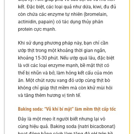
kết. Đặc biệt, các loại quả như dứa, kiwi, đu đủ
còn chứa các enzyme tự nhiên (bromelain,
actinidin, papain) có tác dụng thủy phân
protein cực mạnh.
Khi sử dụng phương pháp này, bạn chỉ cần
ướp thịt trong một khoảng thời gian ngắn,
khoảng 15-30 phút. Nếu ướp quá lâu, đặc biệt
là với các loại enzyme mạnh, bề mặt thịt có
thể bị nhũn và bở, làm hỏng kết cấu của món
ăn. Một chút rượu vang đỏ ướp cùng thịt bò
không chỉ giúp thịt mềm mà còn khử mùi hôi
và tăng thêm hương vị tinh tế.
Baking soda: “Vũ khí bí mật” làm mềm thịt cấp tốc
Đây là một mẹo ít người biết nhưng lại vô
cùng hiệu quả. Baking soda (natri bicacbonat)
hoạt động bằng cách làm tăng độ pH trên bề