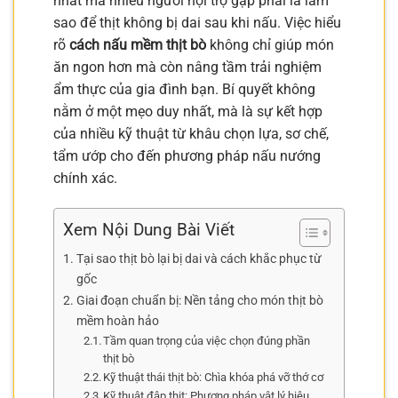
nhất mà nhiều người nội trợ gặp phải là làm
sao để thịt không bị dai sau khi nấu. Việc hiểu
rõ
cách nấu mềm thịt bò
không chỉ giúp món
ăn ngon hơn mà còn nâng tầm trải nghiệm
ẩm thực của gia đình bạn. Bí quyết không
nằm ở một mẹo duy nhất, mà là sự kết hợp
của nhiều kỹ thuật từ khâu chọn lựa, sơ chế,
tẩm ướp cho đến phương pháp nấu nướng
chính xác.
Xem Nội Dung Bài Viết
Tại sao thịt bò lại bị dai và cách khắc phục từ
gốc
Giai đoạn chuẩn bị: Nền tảng cho món thịt bò
mềm hoàn hảo
Tầm quan trọng của việc chọn đúng phần
thịt bò
Kỹ thuật thái thịt bò: Chìa khóa phá vỡ thớ cơ
Kỹ thuật đập thịt: Phương pháp vật lý hiệu