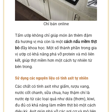
Chỉ bán online
Tẩm ướp không chỉ giúp món ăn thêm đậm
đà hương vị mà còn là một
cách nấu mềm thịt
bò
đầy khoa học. Một số thành phần trong gia
vị ướp có khả năng phá vỡ protein và mô liên
kết, giúp thịt mềm hơn một cách tự nhiên từ
bên trong.
Sử dụng các nguyên liệu có tính axit tự nhiên
Các chất có tính axit như giấm, rượu vang,
nước cốt chanh, sữa chua, hay thậm chí là
nước ép từ các loại quả như dứa (thơm), kiwi,
đu đủ có khả năng làm mềm thịt bò một cách
diệu kỳ. Axit giúp phá vỡ các sợi cơ và mô liên