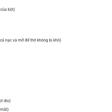
của bột)
 cả nạc và mỡ để thịt không bị khô)
t dịu)
 mắt)