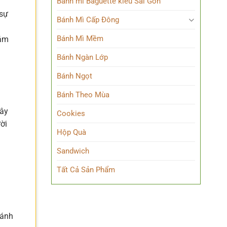
Bánh mì Baguette kiểu Sài Gòn
 sự
Bánh Mì Cấp Đông
Bánh Mì Mềm
hám
Bánh Ngàn Lớp
Bánh Ngọt
Bánh Theo Mùa
đây
Cookies
ời
Hộp Quà
Sandwich
Tất Cả Sản Phẩm
bánh