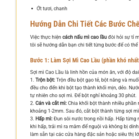
Ớt tươi, chanh
Hướng Dẫn Chi Tiết Các Bước Chế
Việc thực hiện
cách nấu mì cao lầu
đòi hỏi sự tỉ 
tôi sẽ hướng dẫn bạn chi tiết từng bước để có th
Bước 1: Làm Sợi Mì Cao Lầu (phần khó nhấ
Sợi mì Cao Lầu là linh hồn của món ăn, với độ dai
1.
Trộn bột:
Trộn đều bột gạo tẻ, bột năng và muối
đều cho đến khi bột tạo thành khối mịn, dẻo. Nước
tự nhiên cho sợi mì. Để bột nghỉ khoảng 30 phút.
2.
Cán và cắt mì:
Chia khối bột thành nhiều phần
khoảng 1-2mm. Sau đó, cắt bột thành từng sợi 
3.
Hấp mì:
Đun sôi nước trong nồi hấp. Hấp từng m
khi hấp, trải mì ra mâm để nguội và không bị dín
làm sẵn tại các cửa hàng đặc sản hoặc siêu thị l