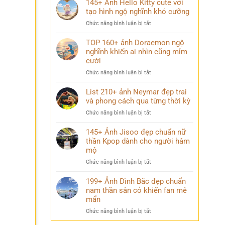
145+ Ảnh Hello Kitty cute với
trường
trai
tạo hình ngộ nghĩnh khó cưỡng
chất
đẹp
lượng
ở
Chức năng bình luận bị tắt
K9
cao
145+
cuốn
đầy
Ảnh
TOP 160+ ảnh Doraemon ngộ
hút
ý
Hello
nghĩnh khiến ai nhìn cũng mỉm
với
nghĩa
Kitty
cười
thần
cute
thái
ở
Chức năng bình luận bị tắt
với
chuẩn
TOP
tạo
nam
160+
List 210+ ảnh Neymar đẹp trai
hình
thần
ảnh
và phong cách qua từng thời kỳ
ngộ
Doraemon
nghĩnh
ở
Chức năng bình luận bị tắt
ngộ
khó
List
nghĩnh
cưỡng
210+
145+ Ảnh Jisoo đẹp chuẩn nữ
khiến
ảnh
thần Kpop dành cho người hâm
ai
Neymar
mộ
nhìn
đẹp
cũng
ở
Chức năng bình luận bị tắt
trai
mỉm
145+
và
cười
Ảnh
199+ Ảnh Đình Bắc đẹp chuẩn
phong
Jisoo
nam thần sân cỏ khiến fan mê
cách
đẹp
qua
mẩn
chuẩn
từng
ở
Chức năng bình luận bị tắt
nữ
thời
199+
thần
kỳ