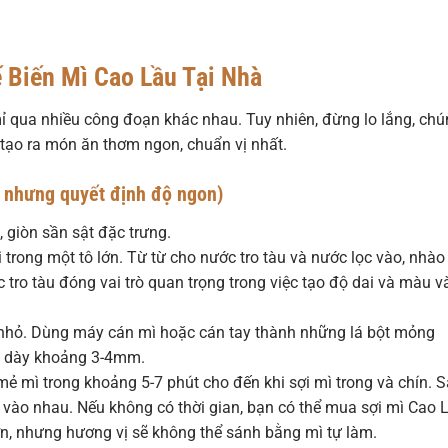
 Biến Mì Cao Lầu Tại Nhà
mỉ qua nhiều công đoạn khác nhau. Tuy nhiên, đừng lo lắng, ch
ể tạo ra món ăn thơm ngon, chuẩn vị nhất.
t nhưng quyết định độ ngon)
, giòn sần sật đặc trưng.
 trong một tô lớn. Từ từ cho nước tro tàu và nước lọc vào, nhào
 tro tàu đóng vai trò quan trọng trong việc tạo độ dai và màu 
 nhỏ. Dùng máy cán mì hoặc cán tay thành những lá bột mỏng
mì dày khoảng 3-4mm.
ẻ mì trong khoảng 5-7 phút cho đến khi sợi mì trong và chín. 
h vào nhau. Nếu không có thời gian, bạn có thể mua sợi mì Cao 
ớn, nhưng hương vị sẽ không thể sánh bằng mì tự làm.