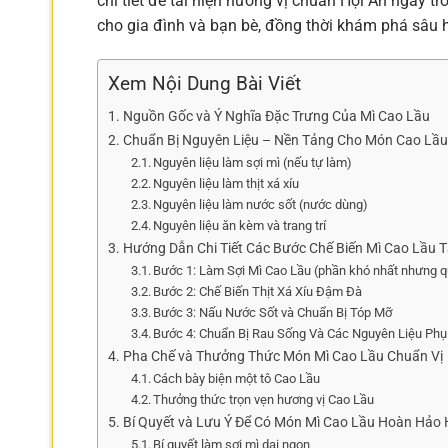
chi tiết để tái hiện hương vị chuẩn Hội An ngay 
cho gia đình và bạn bè, đồng thời khám phá sâu 
Xem Nội Dung Bài Viết
Nguồn Gốc và Ý Nghĩa Đặc Trưng Của Mì Cao Lầu
Chuẩn Bị Nguyên Liệu – Nền Tảng Cho Món Cao Lầ
Nguyên liệu làm sợi mì (nếu tự làm)
Nguyên liệu làm thịt xá xíu
Nguyên liệu làm nước sốt (nước dùng)
Nguyên liệu ăn kèm và trang trí
Hướng Dẫn Chi Tiết Các Bước Chế Biến Mì Cao Lầu T
Bước 1: Làm Sợi Mì Cao Lầu (phần khó nhất nhưng q
Bước 2: Chế Biến Thịt Xá Xíu Đậm Đà
Bước 3: Nấu Nước Sốt và Chuẩn Bị Tóp Mỡ
Bước 4: Chuẩn Bị Rau Sống Và Các Nguyên Liệu Phụ
Pha Chế và Thưởng Thức Món Mì Cao Lầu Chuẩn Vị
Cách bày biện một tô Cao Lầu
Thưởng thức trọn vẹn hương vị Cao Lầu
Bí Quyết và Lưu Ý Để Có Món Mì Cao Lầu Hoàn Hảo
Bí quyết làm sợi mì dai ngon