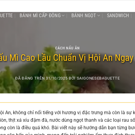
GUETTE
BÁNH MÌ CẤP ĐÔNG
BÁNH NGỌT
SANDWICH
CÁCH NẤU ĂN
u Mì Cao Lầu Chuẩn Vị Hội An Ngay
ĐÃ ĐĂNG TRÊN
31/10/2025
BỞI
SAIGONESEBAGUETTE
 An, không chỉ nổi tiếng với hương vị đặc trưng mà còn là sự k
giòn, thịt xá xíu đậm đà, nước dùng ngọt thanh và các loại rau s
ông còn là điều quá khó. Bài viết này sẽ hướng dẫn bạn từng bư