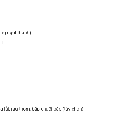
ng ngọt thanh)
ịt
ng lủi, rau thơm, bắp chuối bào (tùy chọn)