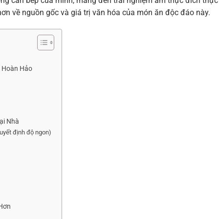
trong căn bếp của mình, mang đến trải nghiệm ẩm thực đích thực
hơn về nguồn gốc và giá trị văn hóa của món ăn độc đáo này.
u Hoàn Hảo
ại Nhà
uyết định độ ngon)
 Hơn