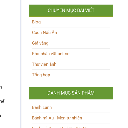
Ảnh
Kpop
Đình
dành
CHUYÊN MỤC BÀI VIẾT
Bắc
cho
đẹp
người
chuẩn
Blog
hâm
nam
mộ
thần
Cách Nấu Ăn
sân
cỏ
Giá vàng
khiến
fan
Kho nhân vật anime
mê
mẩn
Thư viện ảnh
Tổng hợp
n
DANH MỤC SẢN PHẨM
chế
Bánh Lạnh
i
à
Bánh mì Âu - Men tự nhiên