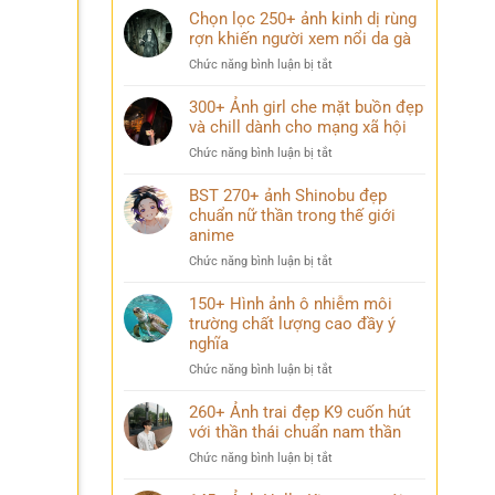
Chọn lọc 250+ ảnh kinh dị rùng
rợn khiến người xem nổi da gà
ở
Chức năng bình luận bị tắt
Chọn
lọc
300+ Ảnh girl che mặt buồn đẹp
250+
và chill dành cho mạng xã hội
ảnh
ở
Chức năng bình luận bị tắt
kinh
300+
dị
Ảnh
BST 270+ ảnh Shinobu đẹp
rùng
girl
chuẩn nữ thần trong thế giới
rợn
che
anime
khiến
mặt
người
ở
Chức năng bình luận bị tắt
buồn
xem
BST
đẹp
nổi
270+
150+ Hình ảnh ô nhiễm môi
và
da
ảnh
trường chất lượng cao đầy ý
chill
gà
Shinobu
dành
nghĩa
đẹp
cho
ở
Chức năng bình luận bị tắt
chuẩn
mạng
150+
nữ
xã
Hình
260+ Ảnh trai đẹp K9 cuốn hút
thần
hội
ảnh
với thần thái chuẩn nam thần
trong
ô
thế
ở
Chức năng bình luận bị tắt
nhiễm
giới
260+
môi
anime
Ảnh