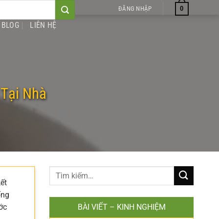
0
ĐĂNG NHẬP
BLOG
LIÊN HỆ
 Tại Nhà
ết
ống
ớc
BÀI VIẾT – KINH NGHIỆM