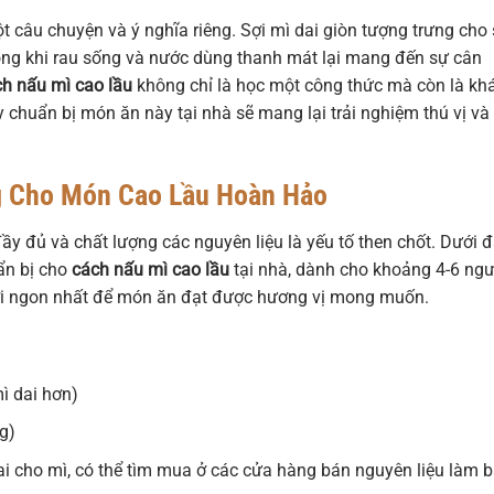
câu chuyện và ý nghĩa riêng. Sợi mì dai giòn tượng trưng cho
 trong khi rau sống và nước dùng thanh mát lại mang đến sự cân
h nấu mì cao lầu
không chỉ là học một công thức mà còn là k
 chuẩn bị món ăn này tại nhà sẽ mang lại trải nghiệm thú vị và
g Cho Món Cao Lầu Hoàn Hảo
ầy đủ và chất lượng các nguyên liệu là yếu tố then chốt. Dưới 
uẩn bị cho
cách nấu mì cao lầu
tại nhà, dành cho khoảng 4-6 ngư
ơi ngon nhất để món ăn đạt được hương vị mong muốn.
mì dai hơn)
g)
ai cho mì, có thể tìm mua ở các cửa hàng bán nguyên liệu làm 