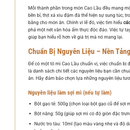
Mỗi thành phần trong món Cao Lầu đều mang một 
bền bỉ, thịt xá xíu đậm đà thể hiện sự sung túc,
bằng cho món ăn. Chính vì lẽ đó, việc tìm hiểu
các
phá một nét văn hóa ẩm thực độc đáo. Việc tự tay
giúp bạn hiểu rõ hơn về giá trị mà nó mang lại.
Chuẩn Bị Nguyên Liệu – Nền Tản
Để có một tô mì Cao Lầu chuẩn vị, việc chuẩn bị đ
là danh sách chi tiết các nguyên liệu bạn cần ch
ăn. Hãy đảm bảo chọn lựa những nguyên liệu tư
Nguyên liệu làm sợi mì (nếu tự làm)
Bột gạo tẻ: 500g (chọn loại bột gạo cũ để sợi 
Bột năng: 50g (giúp sợi mì có độ giòn đặc trưn
Nước tro tàu: 10ml (tạo màu vàng nhẹ và độ d