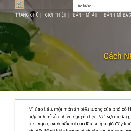
Tìm
Chuyển
kiếm:
đến
TRANG CHỦ
GIỚI THIỆU
BÁNH MÌ ÂU
BÁNH MÌ BA
nội
dung
Cách Nấ
Mì Cao Lầu, một món ăn biểu tượng của phố cổ Hội
hợp tinh tế của nhiều nguyên liệu. Với sợi mì dai 
tươi ngon,
cách nấu mì cao lầu
tại gia giờ đây kh