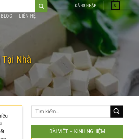
0
ĐĂNG NHẬP
BLOG
LIÊN HỆ
 Tại Nhà
hiều
ta
ết
BÀI VIẾT – KINH NGHIỆM