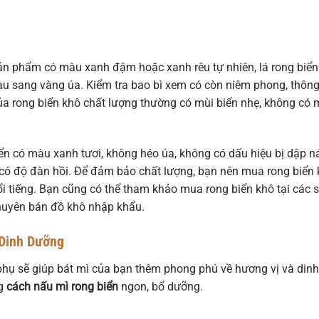
ản phẩm có màu xanh đậm hoặc xanh rêu tự nhiên, lá rong biển
àu sang vàng úa. Kiểm tra bao bì xem có còn niêm phong, thông
ủa rong biển khô chất lượng thường có mùi biển nhẹ, không có 
iển có màu xanh tươi, không héo úa, không có dấu hiệu bị dập n
à có độ đàn hồi. Để đảm bảo chất lượng, bạn nên mua rong biển
i tiếng. Bạn cũng có thể tham khảo mua rong biển khô tại các s
huyên bán đồ khô nhập khẩu.
 Dinh Dưỡng
 phụ sẽ giúp bát mì của bạn thêm phong phú về hương vị và dinh
ng
cách nấu mì rong biển
ngon, bổ dưỡng.