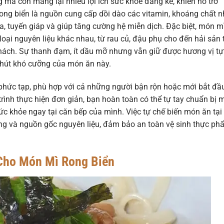
mà còn mang lại nhiều lợi ích sức khỏe đáng kể, khiến nó trở
ong biển là nguồn cung cấp dồi dào các vitamin, khoáng chất 
u hóa, tuyến giáp và giúp tăng cường hệ miễn dịch. Đặc biệt, món m
loại nguyên liệu khác nhau, từ rau củ, đậu phụ cho đến hải sản 
hách. Sự thanh đạm, ít dầu mỡ nhưng vẫn giữ được hương vị tự
 hút khó cưỡng của món ăn này.
hức tạp, phù hợp với cả những người bận rộn hoặc mới bắt đầ
rình thực hiện đơn giản, bạn hoàn toàn có thể tự tay chuẩn bị 
c khỏe ngay tại căn bếp của mình. Việc tự chế biến món ăn tại
ợng và nguồn gốc nguyên liệu, đảm bảo an toàn vệ sinh thực p
Cho Món Mì Rong Biển