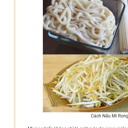
Cách Nấu Mì Rong