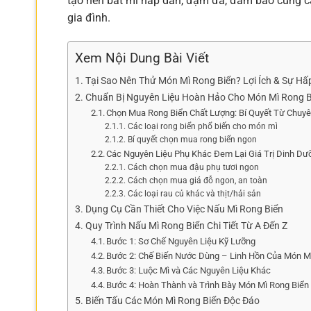
tạo nên bát mì hấp dẫn, đậm đà, đảm bảo cung cấ
gia đình.
Xem Nội Dung Bài Viết
Tại Sao Nên Thử Món Mì Rong Biển? Lợi Ích & Sự Hấ
Chuẩn Bị Nguyên Liệu Hoàn Hảo Cho Món Mì Rong B
Chọn Mua Rong Biển Chất Lượng: Bí Quyết Từ Chuyê
Các loại rong biển phổ biến cho món mì
Bí quyết chọn mua rong biển ngon
Các Nguyên Liệu Phụ Khác Đem Lại Giá Trị Dinh Dư
Cách chọn mua đậu phụ tươi ngon
Cách chọn mua giá đỗ ngon, an toàn
Các loại rau củ khác và thịt/hải sản
Dụng Cụ Cần Thiết Cho Việc Nấu Mì Rong Biển
Quy Trình Nấu Mì Rong Biển Chi Tiết Từ A Đến Z
Bước 1: Sơ Chế Nguyên Liệu Kỹ Lưỡng
Bước 2: Chế Biến Nước Dùng – Linh Hồn Của Món M
Bước 3: Luộc Mì và Các Nguyên Liệu Khác
Bước 4: Hoàn Thành và Trình Bày Món Mì Rong Biển
Biến Tấu Các Món Mì Rong Biển Độc Đáo