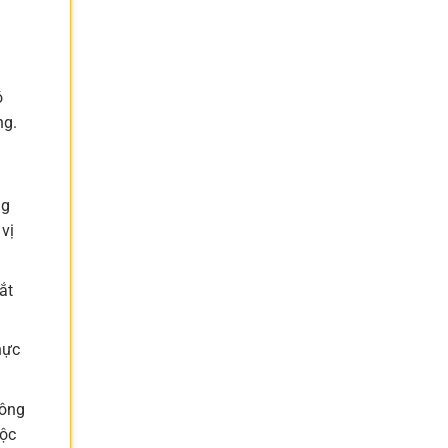
ó
ng.
ng
vị
ắt
hực
hông
độc