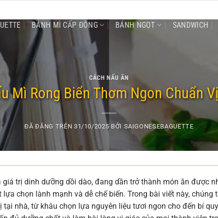
GUETTE
BÁNH MÌ CẤP ĐÔNG
BÁNH NGỌT
SANDWICH
CÁCH NẤU ĂN
u Mì Rong Biển Thơm Ngon Chuẩn Vị
ĐÃ ĐĂNG TRÊN
31/10/2025
BỞI
SAIGONESEBAGUETTE
à giá trị dinh dưỡng dồi dào, đang dần trở thành món ăn được n
t lựa chọn lành mạnh và dễ chế biến. Trong bài viết này, chúng 
 tại nhà, từ khâu chọn lựa nguyên liệu tươi ngon cho đến bí quy