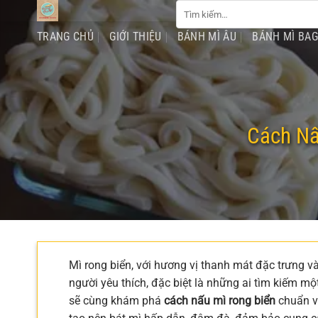
Tìm
Chuyển
kiếm:
đến
TRANG CHỦ
GIỚI THIỆU
BÁNH MÌ ÂU
BÁNH MÌ BA
nội
dung
Cách Nấ
Mì rong biển, với hương vị thanh mát đặc trưng v
người yêu thích, đặc biệt là những ai tìm kiếm mộ
sẽ cùng khám phá
cách nấu mì rong biển
chuẩn vị