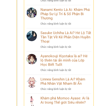
ở
Chức năng bình luận bị tắt
Phá
và
Mina
Hành
những
Ashido
Nanami Kento Là Ai: Khám Phá
Trình
bí
là
Pháp Sư Lý Trí & Số Phận Bi
Biến
ẩn
ai?
Đổi
Thương
Hé
Đầy
ở
Chức năng bình luận bị tắt
lộ
Bi
Nanami
‘siêu
kịch
Kento
Sasuke Uchiha Là Ai? Hé Lộ Tất
năng
Là
Tần Tật Về Kẻ Phản Diện Huyền
lực’
Ai:
và
Thoại
Khám
câu
ở
Chức năng bình luận bị tắt
Phá
chuyện
Sasuke
Pháp
đời
Uchiha
Ayanokouji Kiyotaka là ai? Hé
Sư
thú
Là
lộ thiên tài ẩn mình của Lớp
Lý
vị
Ai?
Trí
Học Biết Tuốt
Hé
&
ở
Chức năng bình luận bị tắt
Lộ
Số
Ayanokouji
Tất
Phận
Kiyotaka
Linnea Genshin Là Ai? Khám
Tần
Bi
là
Phá Nhân Vật Nham Bí Ẩn
Tật
Thương
ai?
Về
ở
Chức năng bình luận bị tắt
Hé
Kẻ
Linnea
lộ
Phản
Genshin
Khám phá Momoo Ayase: Ai là
thiên
Diện
Là
Ai trong Thế giới Siêu nhiên?
tài
Huyền
Ai?