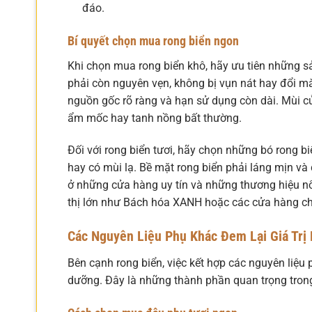
đáo.
Bí quyết chọn mua rong biển ngon
Khi chọn mua rong biển khô, hãy ưu tiên những s
phải còn nguyên vẹn, không bị vụn nát hay đổi m
nguồn gốc rõ ràng và hạn sử dụng còn dài. Mùi c
ẩm mốc hay tanh nồng bất thường.
Đối với rong biển tươi, hãy chọn những bó rong b
hay có mùi lạ. Bề mặt rong biển phải láng mịn v
ở những cửa hàng uy tín và những thương hiệu nổ
thị lớn như Bách hóa XANH hoặc các cửa hàng c
Các Nguyên Liệu Phụ Khác Đem Lại Giá Trị
Bên cạnh rong biển, việc kết hợp các nguyên liệu
dưỡng. Đây là những thành phần quan trọng tro