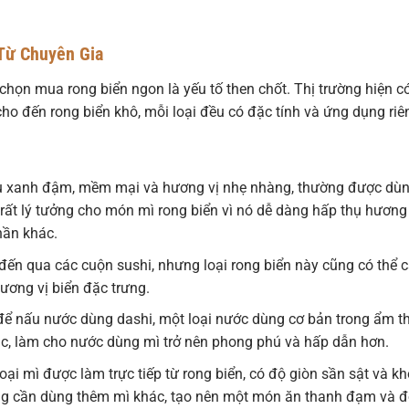
Từ Chuyên Gia
 chọn mua rong biển ngon là yếu tố then chốt. Thị trường hiện c
 cho đến rong biển khô, mỗi loại đều có đặc tính và ứng dụng riê
u xanh đậm, mềm mại và hương vị nhẹ nhàng, thường được dù
ất lý tưởng cho món mì rong biển vì nó dễ dàng hấp thụ hương 
hần khác.
ến qua các cuộn sushi, nhưng loại rong biển này cũng có thể c
ương vị biển đặc trưng.
 nấu nước dùng dashi, một loại nước dùng cơ bản trong ẩm t
c, làm cho nước dùng mì trở nên phong phú và hấp dẫn hơn.
oại mì được làm trực tiếp từ rong biển, có độ giòn sần sật và k
ông cần dùng thêm mì khác, tạo nên một món ăn thanh đạm và 