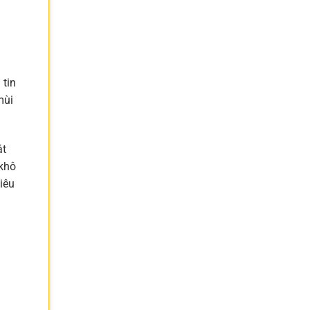
 tin
mùi
át
 khô
iêu