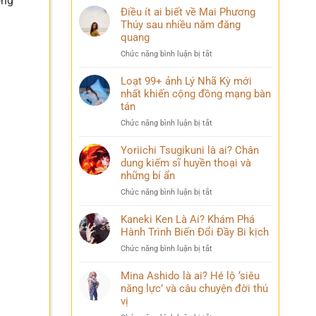
ong
Điều ít ai biết về Mai Phương
Thúy sau nhiều năm đăng
quang
ở
Chức năng bình luận bị tắt
Điều
ít
Loạt 99+ ảnh Lý Nhã Kỳ mới
ai
nhất khiến cộng đồng mạng bàn
biết
tán
về
ở
Chức năng bình luận bị tắt
Mai
Loạt
Phương
99+
Yoriichi Tsugikuni là ai? Chân
Thúy
ảnh
dung kiếm sĩ huyền thoại và
sau
Lý
nhiều
những bí ẩn
Nhã
năm
ở
Chức năng bình luận bị tắt
Kỳ
đăng
Yoriichi
mới
quang
Tsugikuni
Kaneki Ken Là Ai? Khám Phá
nhất
là
Hành Trình Biến Đổi Đầy Bi kịch
khiến
ai?
cộng
ở
Chức năng bình luận bị tắt
Chân
đồng
Kaneki
dung
mạng
Ken
Mina Ashido là ai? Hé lộ ‘siêu
kiếm
bàn
Là
năng lực’ và câu chuyện đời thú
sĩ
tán
Ai?
vị
huyền
Khám
thoại