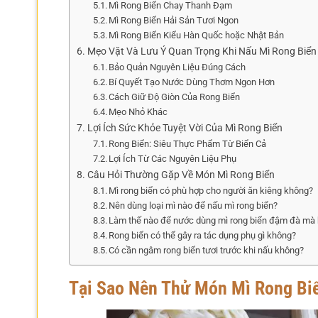
Mì Rong Biển Chay Thanh Đạm
Mì Rong Biển Hải Sản Tươi Ngon
Mì Rong Biển Kiểu Hàn Quốc hoặc Nhật Bản
Mẹo Vặt Và Lưu Ý Quan Trọng Khi Nấu Mì Rong Biển
Bảo Quản Nguyên Liệu Đúng Cách
Bí Quyết Tạo Nước Dùng Thơm Ngon Hơn
Cách Giữ Độ Giòn Của Rong Biển
Mẹo Nhỏ Khác
Lợi Ích Sức Khỏe Tuyệt Vời Của Mì Rong Biển
Rong Biển: Siêu Thực Phẩm Từ Biển Cả
Lợi Ích Từ Các Nguyên Liệu Phụ
Câu Hỏi Thường Gặp Về Món Mì Rong Biển
Mì rong biển có phù hợp cho người ăn kiêng không?
Nên dùng loại mì nào để nấu mì rong biển?
Làm thế nào để nước dùng mì rong biển đậm đà mà 
Rong biển có thể gây ra tác dụng phụ gì không?
Có cần ngâm rong biển tươi trước khi nấu không?
Tại Sao Nên Thử Món Mì Rong Biể