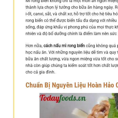
Mì rong biển không chỉ là một món ăn ngon miệng 
thành lựa chọn lý tưởng cho bữa ăn hàng ngày. R
i-ốt, canxi, sắt, và chất xơ, hỗ trợ tốt cho hệ tiê
rong biển có thể được biến tấu đa dạng với nhiều 
sống, đáp ứng khẩu vị phong phú của mọi thực k
nhiên và độ bổ dưỡng chính là điểm làm nên sức
Hơn nữa,
cách nấu mì rong biển
cũng không quá p
học nấu ăn. Với những nguyên liệu dễ tìm và quy t
bữa ăn chất lượng, vừa ngon miệng vừa tốt cho sứ
nhà còn giúp chúng ta kiểm soát tốt hơn chất lư
cho cả gia đình.
Chuẩn Bị Nguyên Liệu Hoàn Hảo 