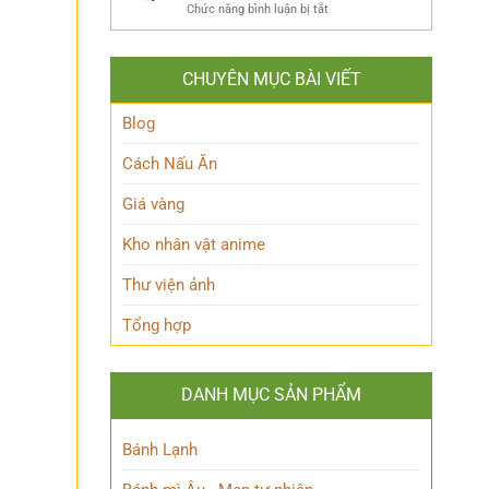
ẩn
Thoại
ở
Chức năng bình luận bị tắt
Khám
mình
Khám
Phá
của
phá
Nhân
Lớp
Momoo
Vật
Học
CHUYÊN MỤC BÀI VIẾT
Ayase:
Nham
Biết
Ai
Bí
Tuốt
là
Blog
Ẩn
Ai
trong
Cách Nấu Ăn
Thế
giới
Giá vàng
Siêu
nhiên?
Kho nhân vật anime
Thư viện ảnh
Tổng hợp
DANH MỤC SẢN PHẨM
Bánh Lạnh