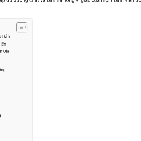
p đủ dưỡng chất và làm hài lòng vị giác của mọi thành viên tr
p Dẫn
iển
n Gia
ỡng
ì