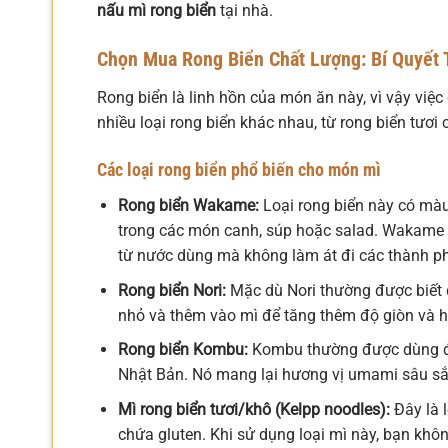
nấu mì rong biển
tại nhà.
Chọn Mua Rong Biển Chất Lượng: Bí Quyết 
Rong biển là linh hồn của món ăn này, vì vậy việc
nhiều loại rong biển khác nhau, từ rong biển tươi
Các loại rong biển phổ biến cho món mì
Rong biển Wakame:
Loại rong biển này có mà
trong các món canh, súp hoặc salad. Wakame r
từ nước dùng mà không làm át đi các thành p
Rong biển Nori:
Mặc dù Nori thường được biết đ
nhỏ và thêm vào mì để tăng thêm độ giòn và h
Rong biển Kombu:
Kombu thường được dùng để
Nhật Bản. Nó mang lại hương vị umami sâu sắ
Mì rong biển tươi/khô (Kelpp noodles):
Đây là l
chứa gluten. Khi sử dụng loại mì này, bạn kh