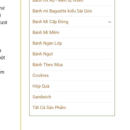
Bánh mì Âu - Men tự nhiên
như
Bánh mì Baguette kiểu Sài Gòn
ì
Bánh Mì Cấp Đông
tươi
Bánh Mì Mềm
Bánh Ngàn Lớp
u
Bánh Ngọt
một
Bánh Theo Mùa
hẩm
Cookies
Hộp Quà
Sandwich
Tất Cả Sản Phẩm