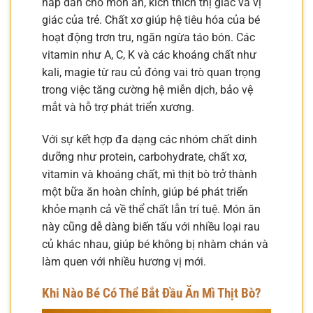
hấp dẫn cho món ăn, kích thích thị giác và vị
giác của trẻ. Chất xơ giúp hệ tiêu hóa của bé
hoạt động trơn tru, ngăn ngừa táo bón. Các
vitamin như A, C, K và các khoáng chất như
kali, magie từ rau củ đóng vai trò quan trọng
trong việc tăng cường hệ miễn dịch, bảo vệ
mắt và hỗ trợ phát triển xương.
Với sự kết hợp đa dạng các nhóm chất dinh
dưỡng như protein, carbohydrate, chất xơ,
vitamin và khoáng chất, mì thịt bò trở thành
một bữa ăn hoàn chỉnh, giúp bé phát triển
khỏe mạnh cả về thể chất lẫn trí tuệ. Món ăn
này cũng dễ dàng biến tấu với nhiều loại rau
củ khác nhau, giúp bé không bị nhàm chán và
làm quen với nhiều hương vị mới.
Khi Nào Bé Có Thể Bắt Đầu Ăn Mì Thịt Bò?