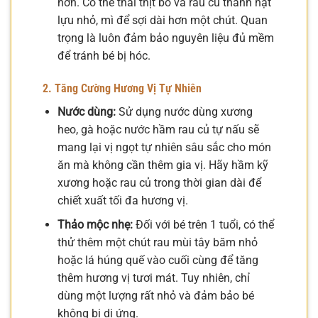
hơn. Có thể thái thịt bò và rau củ thành hạt
lựu nhỏ, mì để sợi dài hơn một chút. Quan
trọng là luôn đảm bảo nguyên liệu đủ mềm
để tránh bé bị hóc.
2. Tăng Cường Hương Vị Tự Nhiên
Nước dùng:
Sử dụng nước dùng xương
heo, gà hoặc nước hầm rau củ tự nấu sẽ
mang lại vị ngọt tự nhiên sâu sắc cho món
ăn mà không cần thêm gia vị. Hãy hầm kỹ
xương hoặc rau củ trong thời gian dài để
chiết xuất tối đa hương vị.
Thảo mộc nhẹ:
Đối với bé trên 1 tuổi, có thể
thử thêm một chút rau mùi tây băm nhỏ
hoặc lá húng quế vào cuối cùng để tăng
thêm hương vị tươi mát. Tuy nhiên, chỉ
dùng một lượng rất nhỏ và đảm bảo bé
không bị dị ứng.