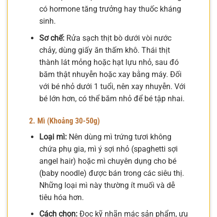
có hormone tăng trưởng hay thuốc kháng
sinh.
Sơ chế:
Rửa sạch thịt bò dưới vòi nước
chảy, dùng giấy ăn thấm khô. Thái thịt
thành lát mỏng hoặc hạt lựu nhỏ, sau đó
băm thật nhuyễn hoặc xay bằng máy. Đối
với bé nhỏ dưới 1 tuổi, nên xay nhuyễn. Với
bé lớn hơn, có thể băm nhỏ để bé tập nhai.
2. Mì (Khoảng 30-50g)
Loại mì:
Nên dùng mì trứng tươi không
chứa phụ gia, mì ý sợi nhỏ (spaghetti sợi
angel hair) hoặc mì chuyên dụng cho bé
(baby noodle) được bán trong các siêu thị.
Những loại mì này thường ít muối và dễ
tiêu hóa hơn.
Cách chọn:
Đọc kỹ nhãn mác sản phẩm, ưu