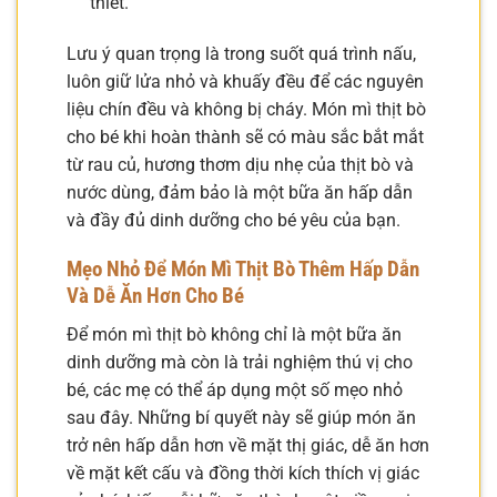
thiết.
Lưu ý quan trọng là trong suốt quá trình nấu,
luôn giữ lửa nhỏ và khuấy đều để các nguyên
liệu chín đều và không bị cháy. Món mì thịt bò
cho bé khi hoàn thành sẽ có màu sắc bắt mắt
từ rau củ, hương thơm dịu nhẹ của thịt bò và
nước dùng, đảm bảo là một bữa ăn hấp dẫn
và đầy đủ dinh dưỡng cho bé yêu của bạn.
Mẹo Nhỏ Để Món Mì Thịt Bò Thêm Hấp Dẫn
Và Dễ Ăn Hơn Cho Bé
Để món mì thịt bò không chỉ là một bữa ăn
dinh dưỡng mà còn là trải nghiệm thú vị cho
bé, các mẹ có thể áp dụng một số mẹo nhỏ
sau đây. Những bí quyết này sẽ giúp món ăn
trở nên hấp dẫn hơn về mặt thị giác, dễ ăn hơn
về mặt kết cấu và đồng thời kích thích vị giác