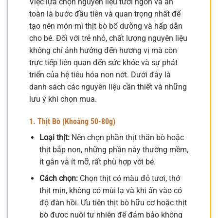
Việc lựa chọn nguyên liệu tươi ngon và an
toàn là bước đầu tiên và quan trọng nhất để
tạo nên món mì thịt bò bổ dưỡng và hấp dẫn
cho bé. Đối với trẻ nhỏ, chất lượng nguyên liệu
không chỉ ảnh hưởng đến hương vị mà còn
trực tiếp liên quan đến sức khỏe và sự phát
triển của hệ tiêu hóa non nớt. Dưới đây là
danh sách các nguyên liệu cần thiết và những
lưu ý khi chọn mua.
1. Thịt Bò (Khoảng 50-80g)
Loại thịt:
Nên chọn phần thịt thăn bò hoặc
thịt bắp non, những phần này thường mềm,
ít gân và ít mỡ, rất phù hợp với bé.
Cách chọn:
Chọn thịt có màu đỏ tươi, thớ
thịt mịn, không có mùi lạ và khi ấn vào có
độ đàn hồi. Ưu tiên thịt bò hữu cơ hoặc thịt
bò được nuôi tự nhiên để đảm bảo không