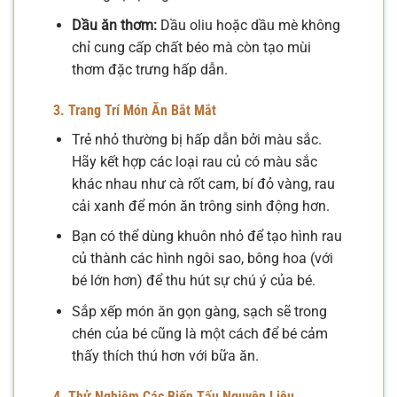
Dầu ăn thơm:
Dầu oliu hoặc dầu mè không
chỉ cung cấp chất béo mà còn tạo mùi
thơm đặc trưng hấp dẫn.
3. Trang Trí Món Ăn Bắt Mắt
Trẻ nhỏ thường bị hấp dẫn bởi màu sắc.
Hãy kết hợp các loại rau củ có màu sắc
khác nhau như cà rốt cam, bí đỏ vàng, rau
cải xanh để món ăn trông sinh động hơn.
Bạn có thể dùng khuôn nhỏ để tạo hình rau
củ thành các hình ngôi sao, bông hoa (với
bé lớn hơn) để thu hút sự chú ý của bé.
Sắp xếp món ăn gọn gàng, sạch sẽ trong
chén của bé cũng là một cách để bé cảm
thấy thích thú hơn với bữa ăn.
4. Thử Nghiệm Các Biến Tấu Nguyên Liệu