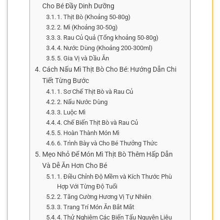
Cho Bé Đầy Dinh Dưỡng
1. Thịt Bò (Khoảng 50-80g)
2. Mì (Khoảng 30-50g)
3. Rau Củ Quả (Tổng khoảng 50-80g)
4. Nước Dùng (Khoảng 200-300ml)
5. Gia Vị và Dầu Ăn
Cách Nấu Mì Thịt Bò Cho Bé: Hướng Dẫn Chi
Tiết Từng Bước
1. Sơ Chế Thịt Bò và Rau Củ
2. Nấu Nước Dùng
3. Luộc Mì
4. Chế Biến Thịt Bò và Rau Củ
5. Hoàn Thành Món Mì
6. Trình Bày và Cho Bé Thưởng Thức
Mẹo Nhỏ Để Món Mì Thịt Bò Thêm Hấp Dẫn
Và Dễ Ăn Hơn Cho Bé
1. Điều Chỉnh Độ Mềm và Kích Thước Phù
Hợp Với Từng Độ Tuổi
2. Tăng Cường Hương Vị Tự Nhiên
3. Trang Trí Món Ăn Bắt Mắt
4. Thử Nghiệm Các Biến Tấu Nguyên Liệu