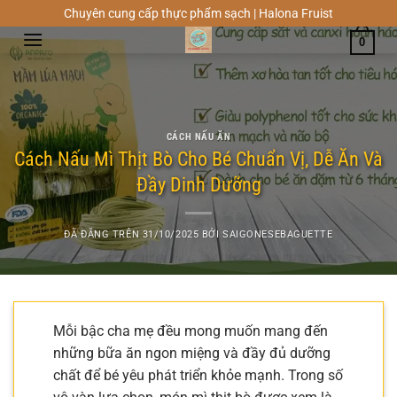
Chuyển
Chuyên cung cấp thực phẩm sạch | Halona Fruist
đến
0
nội
dung
CÁCH NẤU ĂN
Cách Nấu Mì Thịt Bò Cho Bé Chuẩn Vị, Dễ Ăn Và
Đầy Dinh Dưỡng
ĐÃ ĐĂNG TRÊN
31/10/2025
BỞI
SAIGONESEBAGUETTE
Mỗi bậc cha mẹ đều mong muốn mang đến
những bữa ăn ngon miệng và đầy đủ dưỡng
chất để bé yêu phát triển khỏe mạnh. Trong số