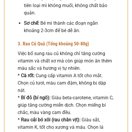
tiên loại mì không muối, không chất bảo
quản.
Sơ chế:
Bẻ mì thành các đoạn ngắn
khoảng 2-3cm để bé dễ ăn.
3. Rau Củ Quả (Tổng khoảng 50-80g)
Việc bổ sung rau củ không chỉ tăng cường
vitamin và chất xơ mà còn giúp món ăn thêm
màu sắc và hương vị tự nhiên.
*
Cà rốt:
Cung cấp vitamin A tốt cho mắt.
Chọn củ tươi, màu cam đậm, không bị dập
nát.
*
Bí đỏ (bí ngô):
Giàu beta-carotene, vitamin C,
giúp tăng cường miễn dịch. Chọn miếng bí
chắc, màu vàng cam đều.
*
Rau cải bó xôi (rau chân vịt):
Giàu sắt,
vitamin K, tốt cho xương và máu. Chọn lá