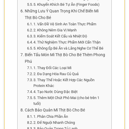
5. Khuyến Khích Bé Tự Ăn (Finger Foods)
Những Lưu Ý Quan Trọng Khi Chế Biến Mì
Thịt Bò Cho Bé
1. Vấn Đề Vệ Sinh An Toàn Thực Phẩm
2. Không Nêm Gia Vị Mạnh
3. Kiểm Soát Kết Cấu và Nhiệt Độ
4. Thử Nghiệm Thực Phẩm Mới Cẩn Thận
5. Không Ép Bé Ăn và Lắng Nghe Cơ Thể Bé
Biến Tấu Món Mì Thịt Bò Cho Bé Thêm Phong
Phú
1. Thay Đổi Các Loại Mì
2. Đa Dạng Hóa Rau Củ Quả
3. Thay Thế Hoặc Kết Hợp Các Nguồn
Protein Khác
4. Tạo Nước Dùng Đặc Biệt
5. Thêm Một Chút Phô Mai (cho bé trên 1
tuổi)
Cách Bảo Quản Mì Thịt Bò Cho Bé
1. Phân Chia Phần Ăn
2. Để Nguội Nhanh Chóng
3. Bảo Quản Trong Tủ Lạnh