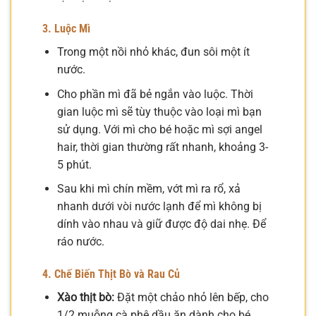
3. Luộc Mì
Trong một nồi nhỏ khác, đun sôi một ít
nước.
Cho phần mì đã bẻ ngắn vào luộc. Thời
gian luộc mì sẽ tùy thuộc vào loại mì bạn
sử dụng. Với mì cho bé hoặc mì sợi angel
hair, thời gian thường rất nhanh, khoảng 3-
5 phút.
Sau khi mì chín mềm, vớt mì ra rổ, xả
nhanh dưới vòi nước lạnh để mì không bị
dính vào nhau và giữ được độ dai nhẹ. Để
ráo nước.
4. Chế Biến Thịt Bò và Rau Củ
Xào thịt bò:
Đặt một chảo nhỏ lên bếp, cho
1/2 muỗng cà phê dầu ăn dành cho bé