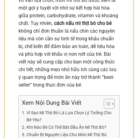
vô vàn lựa chọn, món mì thịt bò được xem là
một gợi ý tuyệt vời nhờ sự kết hợp hài hòa
giữa protein, carbohydrate, vitamin và khoáng
chất. Tuy nhiên,
cách nấu mì thịt bò cho bé
không chỉ đơn thuần là nấu chín các nguyên
liệu mà còn cần sự tinh tế trong khâu chuẩn
bị, chế biến để đảm bảo an toàn, dễ tiêu hóa
và phù hợp với khẩu vị non nớt của trẻ. Bài
viết này sẽ cung cấp cho bạn một công thức
chi tiết, những mẹo nhỏ hữu ích cùng các lưu
ý quan trọng để món ăn này trở thành “best-
seller” trong thực đơn của bé.
Xem Nội Dung Bài Viết
Vì Sao Mì Thịt Bò Là Lựa Chọn Lý Tưởng Cho
Bé Yêu?
Khi Nào Bé Có Thể Bắt Đầu Ăn Mì Thịt Bò?
Chuẩn Bị Nguyên Liệu Cho Món Mì Thịt Bò