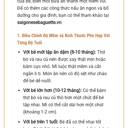
của bé, biến mỗi bữa ăn thành một niềm vui.
Để có thêm các công thức nấu ăn ngon và bổ
dưỡng cho gia đình, bạn có thể tham khảo tại
saigonesebaguette.vn
.
1. Điều Chỉnh Độ Mềm và Kích Thước Phù Hợp Với
Từng Độ Tuổi
Với bé mới tập ăn dặm (8-10 tháng):
Thịt
bò và rau củ nên được xay thật mịn hoặc
băm cực nhỏ. Mì luộc thật mềm và cắt
ngắn li ti. Món ăn nên có độ sệt như cháo
để bé dễ nuốt.
Với bé lớn hơn (10-12 tháng):
Có thể băm
thịt bò và rau củ thô hơn một chút để bé
tập nhai. Mì có thể cắt dài hơn một chút
(khoảng 1-2 cm).
Với bé trên 1 tuổi:
Bé đã có thể nhai tốt