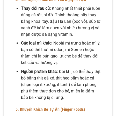
Thay đổi rau củ:
Không nhất thiết phải luôn
dùng cà rốt, bí đỏ. Thỉnh thoảng hãy thay
bằng khoai tây, đậu Hà Lan (bóc vỏ), súp lơ
xanh để bé làm quen với nhiều hương vị và
nhận được đa dạng vitamin.
Các loại mì khác:
Ngoài mì trứng hoặc mì ý,
bạn có thể thử mì udon, mì Somen hoặc
thậm chí là bún gạo lứt cho bé để thay đổi
kết cấu và hương vị.
Nguồn protein khác:
Đôi khi, có thể thay thịt
bò bằng thịt gà xé, thịt heo băm hoặc cá
(chọn loại ít xương, ít tanh) để làm phong
phú thêm thực đơn cho bé, miễn là đảm
bảo bé không bị dị ứng.
5. Khuyến Khích Bé Tự Ăn (Finger Foods)