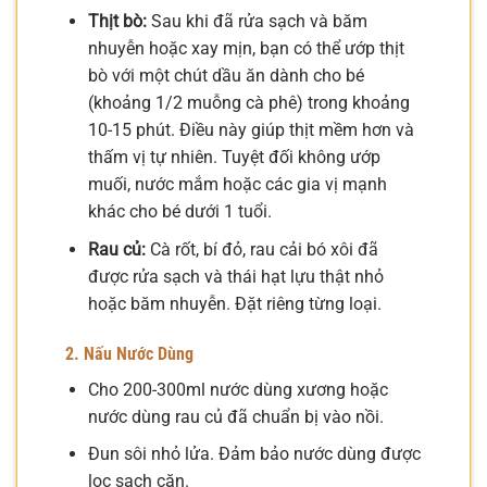
Thịt bò:
Sau khi đã rửa sạch và băm
nhuyễn hoặc xay mịn, bạn có thể ướp thịt
bò với một chút dầu ăn dành cho bé
(khoảng 1/2 muỗng cà phê) trong khoảng
10-15 phút. Điều này giúp thịt mềm hơn và
thấm vị tự nhiên. Tuyệt đối không ướp
muối, nước mắm hoặc các gia vị mạnh
khác cho bé dưới 1 tuổi.
Rau củ:
Cà rốt, bí đỏ, rau cải bó xôi đã
được rửa sạch và thái hạt lựu thật nhỏ
hoặc băm nhuyễn. Đặt riêng từng loại.
2. Nấu Nước Dùng
Cho 200-300ml nước dùng xương hoặc
nước dùng rau củ đã chuẩn bị vào nồi.
Đun sôi nhỏ lửa. Đảm bảo nước dùng được
lọc sạch cặn.