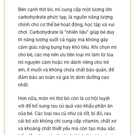
Bên cạnh thịt bò, mì cung cấp một lượng lớn
carbohydrate phức tạp, là nguồn năng lượng
chính cho cơ thể bé hoạt động, học tập và vui
chơi. Carbohydrate là “nhiên liệu” giúp bé duy
trì năng lượng suốt cả ngày mà không gây
cảm giác nặng bụng hay khó tiêu. Khi chọn mì
cho bé, các mẹ nên ưu tiên loại mì làm từ lúa
mì nguyên cám hoặc mì dành riêng cho trẻ
em, ít muối và không chứa chất bảo quản, để
đảm bảo an toàn và giá trị dinh dưỡng cao
nhất.
Hơn nữa, món mì thịt bò còn là cơ hội tuyệt
vời để bổ sung rau củ quả vào khẩu phần ăn
của bé. Các loại rau củ như cà rốt, bí đỏ, rau
cải bó xôi không chỉ cung cấp vitamin, chất xơ
và khoáng chất thiết yếu mà còn tạo màu sắc