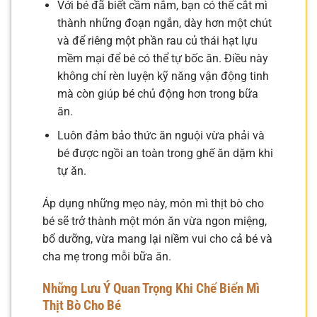
Với bé đã biết cầm nắm, bạn có thể cắt mì
thành những đoạn ngắn, dày hơn một chút
và để riêng một phần rau củ thái hạt lựu
mềm mại để bé có thể tự bốc ăn. Điều này
không chỉ rèn luyện kỹ năng vận động tinh
mà còn giúp bé chủ động hơn trong bữa
ăn.
Luôn đảm bảo thức ăn nguội vừa phải và
bé được ngồi an toàn trong ghế ăn dặm khi
tự ăn.
Áp dụng những mẹo này, món mì thịt bò cho
bé sẽ trở thành một món ăn vừa ngon miệng,
bổ dưỡng, vừa mang lại niềm vui cho cả bé và
cha mẹ trong mỗi bữa ăn.
Những Lưu Ý Quan Trọng Khi Chế Biến Mì
Thịt Bò Cho Bé