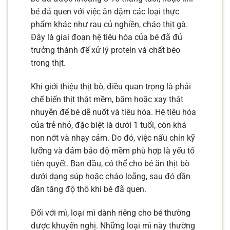
bé đã quen với việc ăn dặm các loại thực
phẩm khác như rau củ nghiền, cháo thịt gà.
Đây là giai đoạn hệ tiêu hóa của bé đã đủ
trưởng thành để xử lý protein và chất béo
trong thịt.
Khi giới thiệu thịt bò, điều quan trọng là phải
chế biến thịt thật mềm, băm hoặc xay thật
nhuyễn để bé dễ nuốt và tiêu hóa. Hệ tiêu hóa
của trẻ nhỏ, đặc biệt là dưới 1 tuổi, còn khá
non nớt và nhạy cảm. Do đó, việc nấu chín kỹ
lưỡng và đảm bảo độ mềm phù hợp là yếu tố
tiên quyết. Ban đầu, có thể cho bé ăn thịt bò
dưới dạng súp hoặc cháo loãng, sau đó dần
dần tăng độ thô khi bé đã quen.
Đối với mì, loại mì dành riêng cho bé thường
được khuyến nghị. Những loại mì này thường