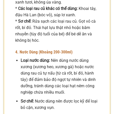
xanh tươi, không úa vàng.
*
Các loại rau củ khác có thể dùng:
Khoai tây,
đậu Hà Lan (bóc vỏ), súp lơ xanh.
*
Sơ chế:
Rửa sạch các loại rau củ. Gọt vỏ cà
rốt, bí đỏ. Thái hạt lựu thật nhỏ hoặc băm
nhuyễn (tùy độ tuổi của bé) để bé dễ ăn và
không bị hóc.
4. Nước Dùng (Khoảng 200-300ml)
Loại nước dùng:
Nên dùng nước dùng
xương (xương heo, xương gà) hoặc nước
dùng rau củ tự nấu (từ cà rốt, bí đỏ, hành
tây) để đảm bảo độ ngọt tự nhiên và dinh
dưỡng, tránh dùng các loại hạt nêm công
nghiệp chứa nhiều muối.
Sơ chế:
Nước dùng nên được lọc kỹ để loại
bỏ cặn, xương vụn.