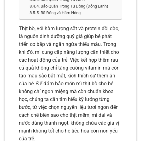
4. Bảo Quản Trong Tủ Đông (Đông Lạnh)
5. Rã Đông và Hâm Nóng
Thịt bò, với hàm lượng sắt và protein dồi dào,
là nguồn dinh dưỡng quý giá giúp bé phát
triển cơ bắp và ngăn ngừa thiếu máu. Trong
khi đó, mì cung cấp năng lượng cần thiết cho
các hoạt động của trẻ. Việc kết hợp thêm rau
củ quả không chỉ tăng cường vitamin mà còn
tạo màu sắc bắt mắt, kích thích sự thèm ăn
của bé. Để đảm bảo món mì thịt bò cho bé
không chỉ ngon miệng mà còn chuẩn khoa
học, chúng ta cần tìm hiểu kỹ lưỡng từng
bước, từ việc chọn nguyên liệu tươi ngon đến
cách chế biến sao cho thịt mềm, mì dai và
nước dùng thanh ngọt, không chứa các gia vị
mạnh không tốt cho hệ tiêu hóa còn non yếu
của trẻ.