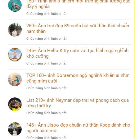
150+ Hình ảnh ô nhiễm môi trường chất lượng cao
đẹp
nổi
ảnh
đầy ý nghĩa
và
da
Shinobu
chill
gà
ở
Chức năng bình luận bị tắt
đẹp
dành
150+
chuẩn
cho
Hình
260+ Ảnh trai đẹp K9 cuốn hút với thần thái chuẩn
nữ
mạng
ảnh
nam thần
thần
xã
ô
trong
hội
ở
Chức năng bình luận bị tắt
nhiễm
thế
260+
môi
giới
Ảnh
145+ Ảnh Hello Kitty cute với tạo hình ngộ nghĩnh
trường
anime
trai
khó cưỡng
chất
đẹp
lượng
ở
Chức năng bình luận bị tắt
K9
cao
145+
cuốn
đầy
Ảnh
TOP 160+ ảnh Doraemon ngộ nghĩnh khiến ai nhìn
hút
ý
Hello
cũng mỉm cười
với
nghĩa
Kitty
thần
ở
Chức năng bình luận bị tắt
cute
thái
TOP
với
chuẩn
160+
List 210+ ảnh Neymar đẹp trai và phong cách qua
tạo
nam
ảnh
từng thời kỳ
hình
thần
Doraemon
ngộ
ở
Chức năng bình luận bị tắt
ngộ
nghĩnh
List
nghĩnh
khó
210+
145+ Ảnh Jisoo đẹp chuẩn nữ thần Kpop dành cho
khiến
cưỡng
ảnh
người hâm mộ
ai
Neymar
nhìn
ở
Chức năng bình luận bị tắt