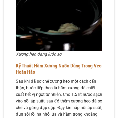
Xương heo đang luộc sơ
Kỹ Thuật Hầm Xương Nước Dùng Trong Veo
Hoàn Hảo
Sau khi đã sơ chế xương heo một cách cẩn
thận, bước tiếp theo là hầm xương để chiết
xuất hết vị ngọt tự nhiên. Cho 1.5 lít nước sạch
vào nồi áp suất, sau đó thêm xương heo đã sơ
chế và gừng đập dập. Đậy kín nắp nồi áp suất,
đun sôi rồi hạ nhỏ lửa và hầm trong khoảng