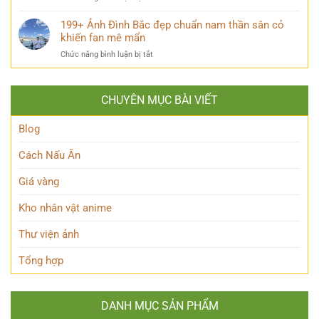
đẹp
cũng
145+
trai
mỉm
Ảnh
199+ Ảnh Đình Bắc đẹp chuẩn nam thần sân cỏ
và
cười
Jisoo
khiến fan mê mẩn
phong
đẹp
cách
ở
Chức năng bình luận bị tắt
chuẩn
qua
199+
nữ
từng
Ảnh
thần
thời
Đình
Kpop
kỳ
CHUYÊN MỤC BÀI VIẾT
Bắc
dành
đẹp
cho
chuẩn
Blog
người
nam
hâm
thần
Cách Nấu Ăn
mộ
sân
cỏ
Giá vàng
khiến
fan
Kho nhân vật anime
mê
mẩn
Thư viện ảnh
Tổng hợp
DANH MỤC SẢN PHẨM