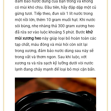
đảm bảo nước dùng của bạn trong và không
có mùi khó chịu. Đầu tiên, hãy đập dập một củ
gừng tươi. Tiếp theo, đun sôi 1 lít nước trong
một nồi lớn, thêm 10 gram muối hạt. Khi nước
sôi bùng, nhẹ nhàng thả 300 gram xương heo
đã rửa sơ vào luộc khoảng 5 phút. Bước
khử
mùi xương heo
này giúp loại bỏ hoàn toàn các
tạp chất, máu đông và mùi hôi còn sót lại
trong xương, đảm bảo nước dùng sau này sẽ
trong vắt và thơm ngon. Sau khi luộc, vớt
xương ra và rửa sạch kỹ lưỡng dưới vòi nước
lạnh đang chảy mạnh để loại bỏ mọi cặn bẩn.