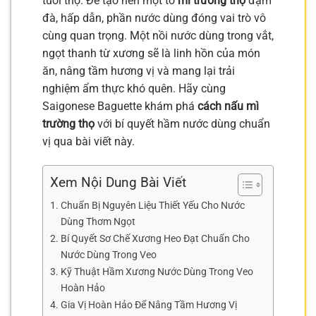
tuổi thọ. Để tạo nên một tô
mì trường thọ
đậm
đà, hấp dẫn, phần nước dùng đóng vai trò vô
cùng quan trọng. Một nồi nước dùng trong vắt,
ngọt thanh từ xương sẽ là linh hồn của món
ăn, nâng tầm hương vị và mang lại trải
nghiệm ẩm thực khó quên. Hãy cùng
Saigonese Baguette khám phá
cách nấu mì
trường thọ
với bí quyết hầm nước dùng chuẩn
vị qua bài viết này.
Xem Nội Dung Bài Viết
Chuẩn Bị Nguyên Liệu Thiết Yếu Cho Nước
Dùng Thơm Ngọt
Bí Quyết Sơ Chế Xương Heo Đạt Chuẩn Cho
Nước Dùng Trong Veo
Kỹ Thuật Hầm Xương Nước Dùng Trong Veo
Hoàn Hảo
Gia Vị Hoàn Hảo Để Nâng Tầm Hương Vị