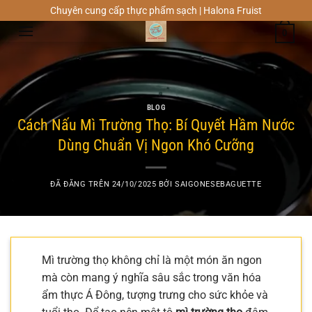
Chuyển
Chuyên cung cấp thực phẩm sạch | Halona Fruist
đến
0
nội
dung
BLOG
Cách Nấu Mì Trường Thọ: Bí Quyết Hầm Nước
Dùng Chuẩn Vị Ngon Khó Cưỡng
ĐÃ ĐĂNG TRÊN
24/10/2025
BỞI
SAIGONESEBAGUETTE
Mì trường thọ không chỉ là một món ăn ngon
mà còn mang ý nghĩa sâu sắc trong văn hóa
ẩm thực Á Đông, tượng trưng cho sức khỏe và