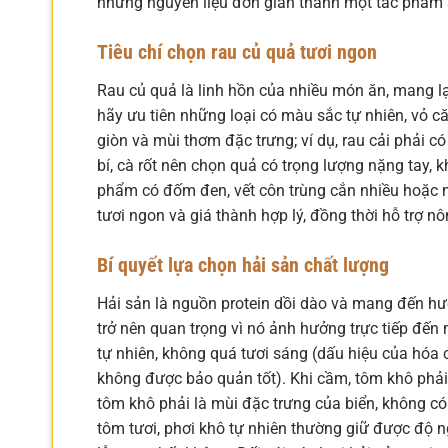
những nguyên liệu đơn giản thành một tác phẩm
Tiêu chí chọn rau củ quả tươi ngon
Rau củ quả là linh hồn của nhiều món ăn, mang lạ
hãy ưu tiên những loại có màu sắc tự nhiên, vỏ 
giòn và mùi thơm đặc trưng; ví dụ, rau cải phải c
bí, cà rốt nên chọn quả có trọng lượng nặng tay,
phẩm có đốm đen, vết côn trùng cắn nhiều hoặc 
tươi ngon và giá thành hợp lý, đồng thời hỗ trợ n
Bí quyết lựa chọn hải sản chất lượng
Hải sản là nguồn protein dồi dào và mang đến hươ
trở nên quan trọng vì nó ảnh hưởng trực tiếp đ
tự nhiên, không quá tươi sáng (dấu hiệu của hó
không được bảo quản tốt). Khi cầm, tôm khô phải
tôm khô phải là mùi đặc trưng của biển, không c
tôm tươi, phơi khô tự nhiên thường giữ được độ 