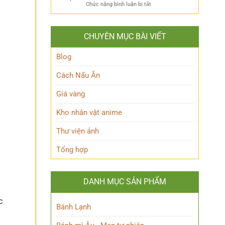
ẩn
Thoại
ở
Chức năng bình luận bị tắt
Khám
mình
Khám
Phá
của
phá
Nhân
Lớp
Momoo
Vật
Học
CHUYÊN MỤC BÀI VIẾT
Ayase:
Nham
Biết
Ai
Bí
Tuốt
là
Blog
Ẩn
Ai
trong
Cách Nấu Ăn
Thế
giới
Giá vàng
Siêu
nhiên?
Kho nhân vật anime
Thư viện ảnh
Tổng hợp
DANH MỤC SẢN PHẨM
c
Bánh Lạnh