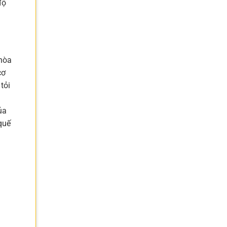
độ
 hòa
cơ
tỏi
ủa
quế