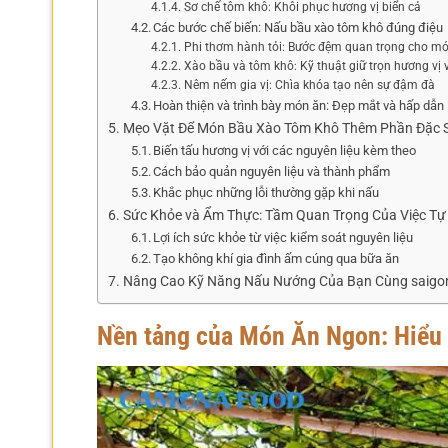
Sơ chế tôm khô: Khôi phục hương vị biển cả
Các bước chế biến: Nấu bầu xào tôm khô đúng điệu
Phi thơm hành tỏi: Bước đệm quan trọng cho m
Xào bầu và tôm khô: Kỹ thuật giữ trọn hương vị 
Nêm nếm gia vị: Chìa khóa tạo nên sự đậm đà
Hoàn thiện và trình bày món ăn: Đẹp mắt và hấp dẫn
Mẹo Vặt Để Món Bầu Xào Tôm Khô Thêm Phần Đặc 
Biến tấu hương vị với các nguyên liệu kèm theo
Cách bảo quản nguyên liệu và thành phẩm
Khắc phục những lỗi thường gặp khi nấu
Sức Khỏe và Ẩm Thực: Tầm Quan Trọng Của Việc Tự
Lợi ích sức khỏe từ việc kiểm soát nguyên liệu
Tạo không khí gia đình ấm cúng qua bữa ăn
Nâng Cao Kỹ Năng Nấu Nướng Của Bạn Cùng saigo
Nền tảng của Món Ăn Ngon: Hiểu