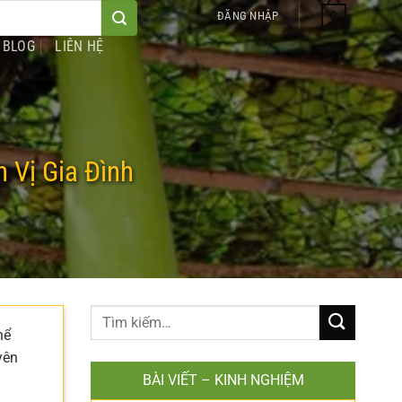
0
ĐĂNG NHẬP
BLOG
LIÊN HỆ
Vị Gia Đình
hể
yên
BÀI VIẾT – KINH NGHIỆM