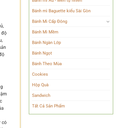
Bánh mì Âu - Men tự nhiên
Bánh mì Baguette kiểu Sài Gòn
Bánh Mì Cấp Đông
ủ,
Bánh Mì Mềm
n độ
u,
Bánh Ngàn Lớp
sản
Bánh Ngọt
độ
Bánh Theo Mùa
Cookies
Hộp Quà
ng
 đậm
Sandwich
c
Tất Cả Sản Phẩm
ủa
y có