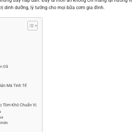
 nhưng đầy hấp dẫn. Đây là món ăn không chỉ mang lại hương v
ị dinh dưỡng, lý tưởng cho mọi bữa cơm gia đình.
ân Dã
ản Mà Tinh Tế
o Tôm Khô Chuẩn Vị
u
ua
nhiên