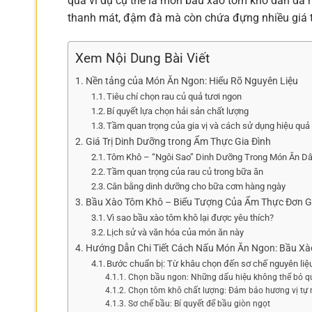
qua ví dụ cụ thể là món bầu xào tôm khô dân dã
thanh mát, đậm đà mà còn chứa đựng nhiều giá tr
Xem Nội Dung Bài Viết
Nền tảng của Món Ăn Ngon: Hiểu Rõ Nguyên Liệu
Tiêu chí chọn rau củ quả tươi ngon
Bí quyết lựa chọn hải sản chất lượng
Tầm quan trọng của gia vị và cách sử dụng hiệu quả
Giá Trị Dinh Dưỡng trong Ẩm Thực Gia Đình
Tôm Khô – “Ngôi Sao” Dinh Dưỡng Trong Món Ăn D
Tầm quan trọng của rau củ trong bữa ăn
Cân bằng dinh dưỡng cho bữa cơm hàng ngày
Bầu Xào Tôm Khô – Biểu Tượng Của Ẩm Thực Đơn Gi
Vì sao bầu xào tôm khô lại được yêu thích?
Lịch sử và văn hóa của món ăn này
Hướng Dẫn Chi Tiết Cách Nấu Món Ăn Ngon: Bầu Xà
Bước chuẩn bị: Từ khâu chọn đến sơ chế nguyên liệ
Chọn bầu ngon: Những dấu hiệu không thể bỏ q
Chọn tôm khô chất lượng: Đảm bảo hương vị tự 
Sơ chế bầu: Bí quyết để bầu giòn ngọt