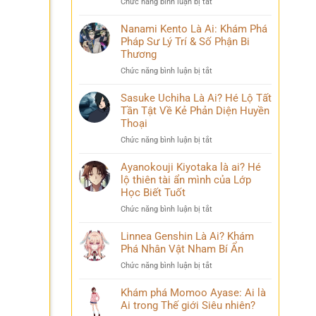
ở
Chức năng bình luận bị tắt
Phá
và
Mina
Hành
những
Ashido
Nanami Kento Là Ai: Khám Phá
Trình
bí
là
Pháp Sư Lý Trí & Số Phận Bi
Biến
ẩn
ai?
Đổi
Thương
Hé
Đầy
ở
Chức năng bình luận bị tắt
lộ
Bi
Nanami
‘siêu
kịch
Kento
Sasuke Uchiha Là Ai? Hé Lộ Tất
năng
Là
Tần Tật Về Kẻ Phản Diện Huyền
lực’
Ai:
và
Thoại
Khám
câu
ở
Chức năng bình luận bị tắt
Phá
chuyện
Sasuke
Pháp
đời
Uchiha
Ayanokouji Kiyotaka là ai? Hé
Sư
thú
Là
lộ thiên tài ẩn mình của Lớp
Lý
vị
Ai?
Trí
Học Biết Tuốt
Hé
&
ở
Chức năng bình luận bị tắt
Lộ
Số
Ayanokouji
Tất
Phận
Kiyotaka
Linnea Genshin Là Ai? Khám
Tần
Bi
là
Phá Nhân Vật Nham Bí Ẩn
Tật
Thương
ai?
Về
ở
Chức năng bình luận bị tắt
Hé
Kẻ
Linnea
lộ
Phản
Genshin
Khám phá Momoo Ayase: Ai là
thiên
Diện
Là
Ai trong Thế giới Siêu nhiên?
tài
Huyền
Ai?