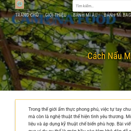
Tìm
Chuyển
kiếm:
đến
TRANG CHỦ
GIỚI THIỆU
BÁNH MÌ ÂU
BÁNH MÌ BA
nội
dung
Cách Nấu M
Trong thế giới ẩm thực phong phú, việc tự tay ch
mà còn là nghệ thuật thể hiện tình yêu thương. M
liệu và áp dụng kỹ thuật chế biến phù hợp. Bài v