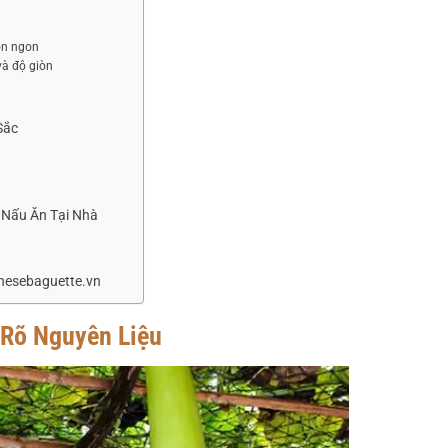
ón ngon
và độ giòn
Sắc
 Nấu Ăn Tại Nhà
nesebaguette.vn
 Rõ Nguyên Liệu