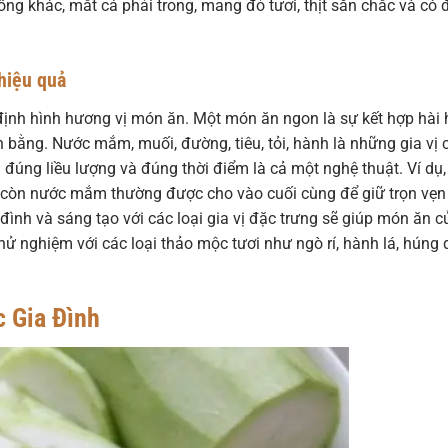
sống khác, mắt cá phải trong, mang đỏ tươi, thịt săn chắc và có 
hiệu quả
ố định hình hương vị món ăn. Một món ăn ngon là sự kết hợp hài
ân bằng. Nước mắm, muối, đường, tiêu, tỏi, hành là những gia vị 
 đúng liều lượng và đúng thời điểm là cả một nghệ thuật. Ví dụ, 
 còn nước mắm thường được cho vào cuối cùng để giữ trọn vẹn
ình và sáng tạo với các loại gia vị đặc trưng sẽ giúp món ăn c
ử nghiệm với các loại thảo mộc tươi như ngò rí, hành lá, húng 
c Gia Đình