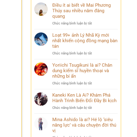
ị
Điều ít ai biết về Mai Phương
Thúy sau nhiều năm đăng
quang
ở
Chức năng bình luận bị tắt
Điều
ít
Loạt 99+ ảnh Lý Nhã Kỳ mới
ai
nhất khiến cộng đồng mạng bàn
biết
tán
về
ở
Chức năng bình luận bị tắt
Mai
Loạt
Phương
99+
Yoriichi Tsugikuni là ai? Chân
Thúy
ảnh
dung kiếm sĩ huyền thoại và
sau
Lý
nhiều
những bí ẩn
Nhã
năm
ở
Chức năng bình luận bị tắt
Kỳ
đăng
Yoriichi
mới
quang
Tsugikuni
Kaneki Ken Là Ai? Khám Phá
nhất
là
Hành Trình Biến Đổi Đầy Bi kịch
khiến
ai?
cộng
ở
Chức năng bình luận bị tắt
Chân
đồng
Kaneki
dung
mạng
Ken
Mina Ashido là ai? Hé lộ ‘siêu
kiếm
bàn
Là
năng lực’ và câu chuyện đời thú
sĩ
tán
Ai?
vị
huyền
Khám
thoại