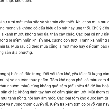
 ẩm thực khó quên.
i sự tươi mát, màu sắc và vitamin cần thiết. Khi chọn mua rau c
căng mọng và không có dấu hiệu dập nát hay úng thối. Chú ý đế
ó lá xanh mướt, không héo úa, thân cây chắc. Các loại củ như bầ
 không bị mềm nhũn khi ấn nhẹ, cuống còn tươi. Tránh xa những 
mùi lạ. Mua rau củ theo mùa cũng là một mẹo hay để đảm bảo 
ông sản địa phương.
ng vị biển cả đặc trưng. Đối với tôm khô, yếu tố chất lượng cà
ến mùi vị và an toàn thực phẩm. Tôm khô ngon phải có màu cam
a chất nhuộm màu) cũng không quá sậm (dấu hiệu đã để lâu hoặ
 săn chắc, không dính tay hay có cảm giác ẩm ướt. Mùi thơm c
ó mùi tanh nồng, hôi hay ẩm mốc. Các loại tôm khô được làm từ
ngọt và hương thơm quyến rũ. Kiểm tra xem tôm có bị vỡ vụn ha