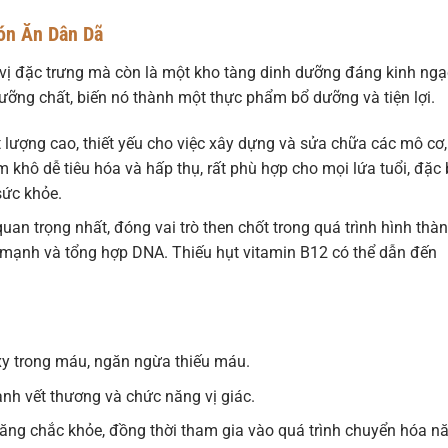
ón Ăn Dân Dã
vị đặc trưng mà còn là một kho tàng dinh dưỡng đáng kinh ngạ
ỡng chất, biến nó thành một thực phẩm bổ dưỡng và tiện lợi.
 lượng cao, thiết yếu cho việc xây dựng và sửa chữa các mô cơ,
khô dễ tiêu hóa và hấp thụ, rất phù hợp cho mọi lứa tuổi, đặc 
sức khỏe.
an trọng nhất, đóng vai trò then chốt trong quá trình hình thà
e mạnh và tổng hợp DNA. Thiếu hụt vitamin B12 có thể dẫn đến
xy trong máu, ngăn ngừa thiếu máu.
lành vết thương và chức năng vị giác.
ăng chắc khỏe, đồng thời tham gia vào quá trình chuyển hóa n