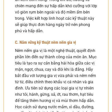
chiên mang đến sự hấp dẫn khó cưỡng với lớp
vỏ giòn rụm bên ngoài và độ mềm ẩm bên
trong. Việc kết hợp linh hoạt các kỹ thuật này
sẽ giúp thực đơn hàng ngày trở nên phong
phú và hấp dẫn.
C. Nắm vững kỹ thuật nêm nếm gia vị
Nêm nếm gia vị là một nghệ thuật, quyết định
phần lớn đến sự thành công của món ăn. Mục
tiêu là tạo ra sự cân bằng hài hòa giữa các vị
mặn, ngọt, chua, cay và đôi khi là đắng. Hãy
bắt đầu với lượng gia vị vừa phải và nêm nếm
từ từ, điều chỉnh theo khẩu vị cá nhân và gia
đình. Ưu tiên sử dụng các loại gia vị tự nhiên
như tỏi, hành, gừng, sả, ớt, rau thơm, hạt tiêu
để tăng thêm hương vị và mùi thơm hấp dẫn.
Học cách sử dụng nước mắm, xì dầu, đường,