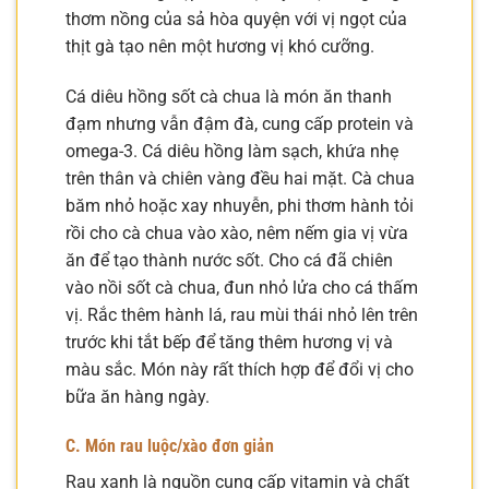
thơm nồng của sả hòa quyện với vị ngọt của
thịt gà tạo nên một hương vị khó cưỡng.
Cá diêu hồng sốt cà chua là món ăn thanh
đạm nhưng vẫn đậm đà, cung cấp protein và
omega-3. Cá diêu hồng làm sạch, khứa nhẹ
trên thân và chiên vàng đều hai mặt. Cà chua
băm nhỏ hoặc xay nhuyễn, phi thơm hành tỏi
rồi cho cà chua vào xào, nêm nếm gia vị vừa
ăn để tạo thành nước sốt. Cho cá đã chiên
vào nồi sốt cà chua, đun nhỏ lửa cho cá thấm
vị. Rắc thêm hành lá, rau mùi thái nhỏ lên trên
trước khi tắt bếp để tăng thêm hương vị và
màu sắc. Món này rất thích hợp để đổi vị cho
bữa ăn hàng ngày.
C. Món rau luộc/xào đơn giản
Rau xanh là nguồn cung cấp vitamin và chất