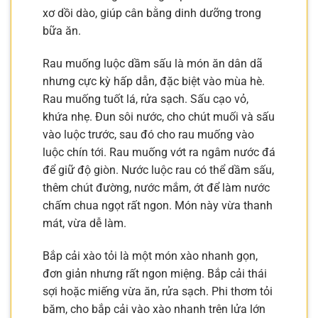
xơ dồi dào, giúp cân bằng dinh dưỡng trong
bữa ăn.
Rau muống luộc dầm sấu là món ăn dân dã
nhưng cực kỳ hấp dẫn, đặc biệt vào mùa hè.
Rau muống tuốt lá, rửa sạch. Sấu cạo vỏ,
khứa nhẹ. Đun sôi nước, cho chút muối và sấu
vào luộc trước, sau đó cho rau muống vào
luộc chín tới. Rau muống vớt ra ngâm nước đá
để giữ độ giòn. Nước luộc rau có thể dầm sấu,
thêm chút đường, nước mắm, ớt để làm nước
chấm chua ngọt rất ngon. Món này vừa thanh
mát, vừa dễ làm.
Bắp cải xào tỏi là một món xào nhanh gọn,
đơn giản nhưng rất ngon miệng. Bắp cải thái
sợi hoặc miếng vừa ăn, rửa sạch. Phi thơm tỏi
băm, cho bắp cải vào xào nhanh trên lửa lớn