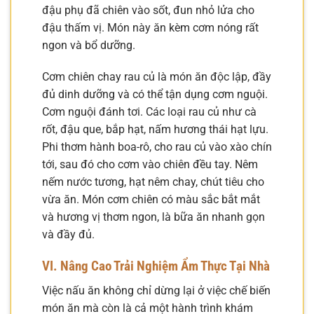
đậu phụ đã chiên vào sốt, đun nhỏ lửa cho
đậu thấm vị. Món này ăn kèm cơm nóng rất
ngon và bổ dưỡng.
Cơm chiên chay rau củ là món ăn độc lập, đầy
đủ dinh dưỡng và có thể tận dụng cơm nguội.
Cơm nguội đánh tơi. Các loại rau củ như cà
rốt, đậu que, bắp hạt, nấm hương thái hạt lựu.
Phi thơm hành boa-rô, cho rau củ vào xào chín
tới, sau đó cho cơm vào chiên đều tay. Nêm
nếm nước tương, hạt nêm chay, chút tiêu cho
vừa ăn. Món cơm chiên có màu sắc bắt mắt
và hương vị thơm ngon, là bữa ăn nhanh gọn
và đầy đủ.
VI. Nâng Cao Trải Nghiệm Ẩm Thực Tại Nhà
Việc nấu ăn không chỉ dừng lại ở việc chế biến
món ăn mà còn là cả một hành trình khám