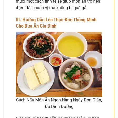
muối một cách tinh tế sẽ giúp món ăn trở nên
đậm đà, chuẩn vị mà không bị quá gắt.
III. Hướng Dẫn Lên Thực Đơn Thông Minh
Cho Bữa Ăn Gia Đình
Cách Nấu Món Ăn Ngon Hàng Ngày Đơn Giản,
Đủ Dinh Dưỡng