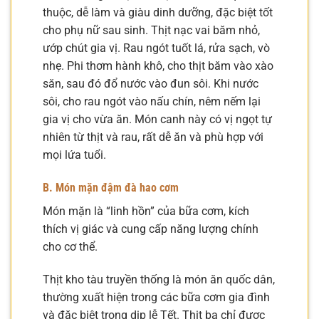
thuộc, dễ làm và giàu dinh dưỡng, đặc biệt tốt
cho phụ nữ sau sinh. Thịt nạc vai băm nhỏ,
ướp chút gia vị. Rau ngót tuốt lá, rửa sạch, vò
nhẹ. Phi thơm hành khô, cho thịt băm vào xào
săn, sau đó đổ nước vào đun sôi. Khi nước
sôi, cho rau ngót vào nấu chín, nêm nếm lại
gia vị cho vừa ăn. Món canh này có vị ngọt tự
nhiên từ thịt và rau, rất dễ ăn và phù hợp với
mọi lứa tuổi.
B. Món mặn đậm đà hao cơm
Món mặn là “linh hồn” của bữa cơm, kích
thích vị giác và cung cấp năng lượng chính
cho cơ thể.
Thịt kho tàu truyền thống là món ăn quốc dân,
thường xuất hiện trong các bữa cơm gia đình
và đặc biệt trong dịp lễ Tết. Thịt ba chỉ được