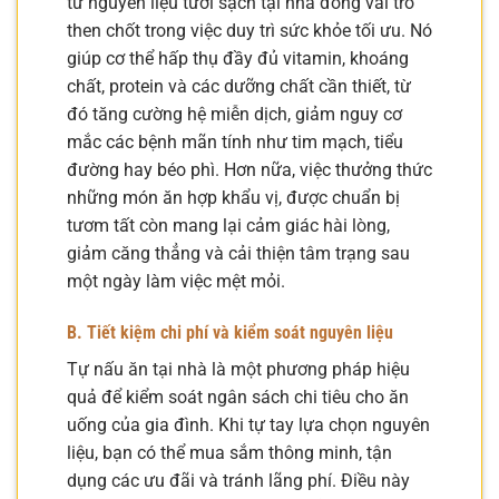
từ nguyên liệu tươi sạch tại nhà đóng vai trò
then chốt trong việc duy trì sức khỏe tối ưu. Nó
giúp cơ thể hấp thụ đầy đủ vitamin, khoáng
chất, protein và các dưỡng chất cần thiết, từ
đó tăng cường hệ miễn dịch, giảm nguy cơ
mắc các bệnh mãn tính như tim mạch, tiểu
đường hay béo phì. Hơn nữa, việc thưởng thức
những món ăn hợp khẩu vị, được chuẩn bị
tươm tất còn mang lại cảm giác hài lòng,
giảm căng thẳng và cải thiện tâm trạng sau
một ngày làm việc mệt mỏi.
B. Tiết kiệm chi phí và kiểm soát nguyên liệu
Tự nấu ăn tại nhà là một phương pháp hiệu
quả để kiểm soát ngân sách chi tiêu cho ăn
uống của gia đình. Khi tự tay lựa chọn nguyên
liệu, bạn có thể mua sắm thông minh, tận
dụng các ưu đãi và tránh lãng phí. Điều này