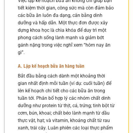
Việc lập kế hoạch bữa ăn không chỉ giúp bạn
tiết kiệm thời gian, công sức mà còn đảm bảo
các bữa ăn luôn đa dạng, cân bằng dinh
dưỡng và hấp dẫn. Một thực đơn được xây
dựng khoa học là chìa khóa để duy trì một
phong cách sống lành mạnh và giảm bớt
gánh nặng trong việc nghĩ xem “hôm nay ăn
gì”.
A. Lập kế hoạch bữa ăn hàng tuần
Bắt đầu bằng cách dành một khoảng thời
gian nhất định mỗi tuần (ví dụ: cuối tuần) để
lên kế hoạch chi tiết cho các bữa ăn trong
tuần tới. Phân bổ hợp lý các nhóm chất dinh
dưỡng như protein từ thịt, cá, trứng; tinh bột từ
cơm, bún, khoai; chất béo lành mạnh từ dầu
thực vật, hạt; và vitamin, khoáng chất từ rau
xanh, trái cây. Luân phiên các loại thực phẩm