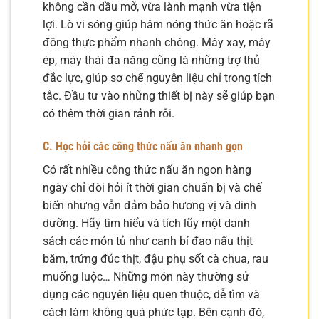
không cần dầu mỡ, vừa lành mạnh vừa tiện
lợi. Lò vi sóng giúp hâm nóng thức ăn hoặc rã
đông thực phẩm nhanh chóng. Máy xay, máy
ép, máy thái đa năng cũng là những trợ thủ
đắc lực, giúp sơ chế nguyên liệu chỉ trong tích
tắc. Đầu tư vào những thiết bị này sẽ giúp bạn
có thêm thời gian rảnh rỗi.
C. Học hỏi các công thức nấu ăn nhanh gọn
Có rất nhiều công thức nấu ăn ngon hàng
ngày chỉ đòi hỏi ít thời gian chuẩn bị và chế
biến nhưng vẫn đảm bảo hương vị và dinh
dưỡng. Hãy tìm hiểu và tích lũy một danh
sách các món tủ như canh bí đao nấu thịt
băm, trứng đúc thịt, đậu phụ sốt cà chua, rau
muống luộc… Những món này thường sử
dụng các nguyên liệu quen thuộc, dễ tìm và
cách làm không quá phức tạp. Bên cạnh đó,