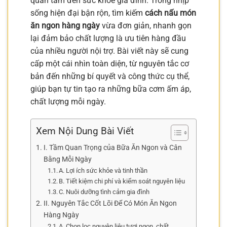
quan tâm đến sức khỏe gia đình. Trong nhịp
sống hiện đại bận rộn, tìm kiếm
cách nấu món
ăn ngon hàng ngày
vừa đơn giản, nhanh gọn
lại đảm bảo chất lượng là ưu tiên hàng đầu
của nhiều người nội trợ. Bài viết này sẽ cung
cấp một cái nhìn toàn diện, từ nguyên tắc cơ
bản đến những bí quyết và công thức cụ thể,
giúp bạn tự tin tạo ra những bữa cơm ấm áp,
chất lượng mỗi ngày.
Xem Nội Dung Bài Viết
I. Tầm Quan Trọng của Bữa Ăn Ngon và Cân
Bằng Mỗi Ngày
A. Lợi ích sức khỏe và tinh thần
B. Tiết kiệm chi phí và kiểm soát nguyên liệu
C. Nuôi dưỡng tình cảm gia đình
II. Nguyên Tắc Cốt Lõi Để Có Món Ăn Ngon
Hàng Ngày
A. Chọn lọc nguyên liệu tươi ngon, chất