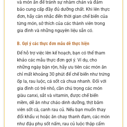
và món ăn để tránh sự nhàm chán và đảm
bảo cung cấp đầy đủ dưỡng chất. Khi lên thực
đơn, hãy cân nhắc đến thời gian chế biến của
từng món, sở thích của các thành viên trong
gia đình và những nguyên liệu sẵn có.
B. Gợi ý các thực đơn mẫu dễ thực hiện
Để hỗ trợ việc lên kế hoạch, bạn có thể tham
khảo các mẫu thực đơn gợi ý. Ví dụ, cho
những ngày bận rộn, hãy ưu tiên các món ăn
chỉ mất khoảng 30 phút để chế biến như trứng
ốp la, rau luộc, cá sốt cà chua nhanh. Đối với
gia đình có trẻ nhỏ, cần chú trọng các món
giàu canxi, sắt và vitamin, được chế biến
mềm, dễ ăn như cháo dinh dưỡng, thịt băm
viên sốt cà, canh rau củ. Nếu bạn muốn thay
đổi khẩu vị hoặc ăn chay thanh đạm, các món
như đậu phụ sốt nấm, rau củ luộc thập cẩm