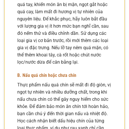
quá tay, khiến món ăn bị mặn, ngọt gắt hoặc
quá cay, làm mất đi hương vị tự nhiên của
nguyên liệu. Để khắc phục, hãy luôn bắt đầu
với lượng gia vị ít hơn mức bạn nghĩ cần, sau
đó nếm thử và điều chỉnh dần. Sử dụng các
loại gia vị cơ bản trước, rồi mới thêm các loại
gia vị đặc trưng. Nếu lỡ tay nêm quá mặn, có
thể thêm khoai tây, cà rốt hoặc chút nước
lọc/nước dừa để cân bằng lại.
B. Nấu quá chín hoặc chưa chín
Thực phẩm nấu quá chín sẽ mất đi độ giòn, vị
ngọt tự nhiên và nhiều dưỡng chất, trong khi
nấu chưa chín có thể gây nguy hiểm cho sức
khỏe. Để đảm bảo món ăn chín tới hoàn hảo,
bạn cần chú ý đến thời gian nấu và nhiệt độ.
Học cách nhận biết dấu hiệu chín của từng
loại thực phẩm, ví dụ như rau xanh chỉ cần