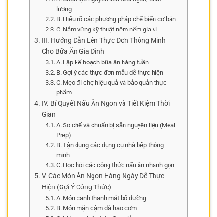
lượng
B. Hiểu rõ các phương pháp chế biến cơ bản
C. Nắm vững kỹ thuật nêm nếm gia vị
III. Hướng Dẫn Lên Thực Đơn Thông Minh
Cho Bữa Ăn Gia Đình
A. Lập kế hoạch bữa ăn hàng tuần
B. Gợi ý các thực đơn mẫu dễ thực hiện
C. Mẹo đi chợ hiệu quả và bảo quản thực
phẩm
IV. Bí Quyết Nấu Ăn Ngon và Tiết Kiệm Thời
Gian
A. Sơ chế và chuẩn bị sẵn nguyên liệu (Meal
Prep)
B. Tận dụng các dụng cụ nhà bếp thông
minh
C. Học hỏi các công thức nấu ăn nhanh gọn
V. Các Món Ăn Ngon Hàng Ngày Dễ Thực
Hiện (Gợi Ý Công Thức)
A. Món canh thanh mát bổ dưỡng
B. Món mặn đậm đà hao cơm