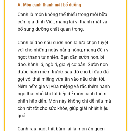
A. Món canh thanh mát bổ dưỡng
Canh là món không thể thiếu trong mỗi bữa
cơm gia đình Việt, mang lại vị thanh mát và
bổ sung dưỡng chất quan trọng.
Canh bí đao nấu sườn non là lựa chọn tuyệt
vời cho những ngày nắng nóng, mang đến vị
ngọt thanh tự nhiên. Bạn cần sườn non, bí
đao, hành lá, ngò rí, gia vị cơ bản. Sườn non
được hầm mềm trước, sau đó cho bí đao đã
gọt vỏ, thái miếng vừa ăn vào nấu chín tới.
Nêm nếm gia vị vừa miệng và rắc thêm hành
ngò thái nhỏ khi tắt bếp để món canh thêm
phần hấp dẫn. Món này không chỉ dễ nấu mà
còn rất tốt cho sức khỏe, giúp giải nhiệt hiệu
quả.
Canh rau ngót thịt băm lại là món ăn quen