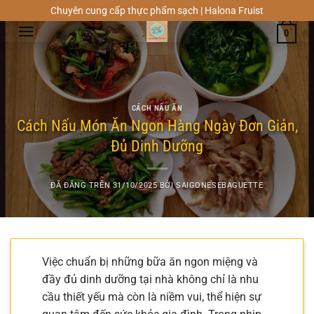
Chuyển
Chuyên cung cấp thực phẩm sạch | Halona Fruist
đến
0
nội
dung
CÁCH NẤU ĂN
Cách Nấu Món Ăn Ngon Hàng Ngày Đơn Giản,
Đủ Dinh Dưỡng
ĐÃ ĐĂNG TRÊN
31/10/2025
BỞI
SAIGONESEBAGUETTE
Việc chuẩn bị những bữa ăn ngon miệng và
đầy đủ dinh dưỡng tại nhà không chỉ là nhu
cầu thiết yếu mà còn là niềm vui, thể hiện sự