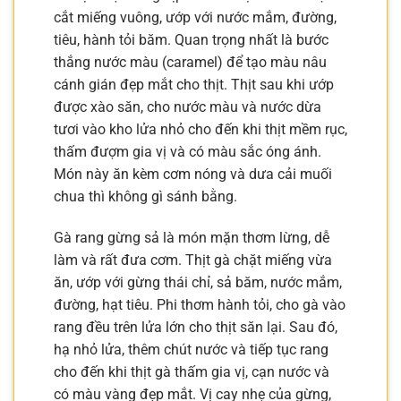
cắt miếng vuông, ướp với nước mắm, đường,
tiêu, hành tỏi băm. Quan trọng nhất là bước
thắng nước màu (caramel) để tạo màu nâu
cánh gián đẹp mắt cho thịt. Thịt sau khi ướp
được xào săn, cho nước màu và nước dừa
tươi vào kho lửa nhỏ cho đến khi thịt mềm rục,
thấm đượm gia vị và có màu sắc óng ánh.
Món này ăn kèm cơm nóng và dưa cải muối
chua thì không gì sánh bằng.
Gà rang gừng sả là món mặn thơm lừng, dễ
làm và rất đưa cơm. Thịt gà chặt miếng vừa
ăn, ướp với gừng thái chỉ, sả băm, nước mắm,
đường, hạt tiêu. Phi thơm hành tỏi, cho gà vào
rang đều trên lửa lớn cho thịt săn lại. Sau đó,
hạ nhỏ lửa, thêm chút nước và tiếp tục rang
cho đến khi thịt gà thấm gia vị, cạn nước và
có màu vàng đẹp mắt. Vị cay nhẹ của gừng,