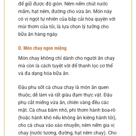
để giữ được độ giòn. Nêm nếm chút nước
mắm, hạt nêm, đường cho vừa ăn. Món này
có vị ngọt tự nhiên của bắp cải hòa quyện với
mùi thơm của tỏi, là lựa chọn lý tưởng cho
bữa ăn hàng ngày.
D. Món chay ngon miệng
Món chay không chỉ dành cho người ăn chay
mà còn là cách tuyệt vời để thanh lọc cơ thể
và đa dạng hóa bữa ăn.
Đậu phụ sốt cà chua chay là món ăn quen
thuộc, dễ làm và rất giàu đạm thực vật. Đậu
phụ cắt miếng vừa ăn, chiên vàng đều các
mặt. Cà chua băm nhỏ, phi thơm hành boa-rô
(hoặc hành khô nếu không ăn kiêng hành tỏi),
cho cà chua vào xào nhuyễn, nêm nếm gia vị
chay (nước tương, đường, hạt nêm chay). Cho