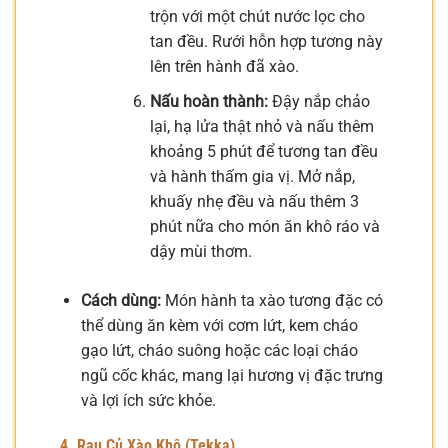
trộn với một chút nước lọc cho
tan đều. Rưới hỗn hợp tương này
lên trên hành đã xào.
Nấu hoàn thành:
Đậy nắp chảo
lại, hạ lửa thật nhỏ và nấu thêm
khoảng 5 phút để tương tan đều
và hành thấm gia vị. Mở nắp,
khuấy nhẹ đều và nấu thêm 3
phút nữa cho món ăn khô ráo và
dậy mùi thơm.
Cách dùng:
Món hành ta xào tương đặc có
thể dùng ăn kèm với cơm lứt, kem cháo
gạo lứt, cháo suông hoặc các loại cháo
ngũ cốc khác, mang lại hương vị đặc trưng
và lợi ích sức khỏe.
4. Rau Củ Xào Khô (Tekka)