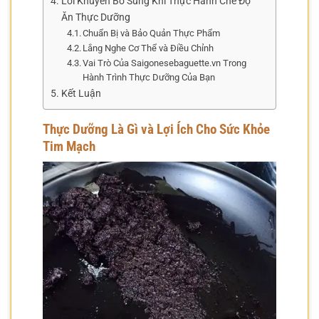
Lời Khuyên Bổ Sung Khi Thực Hành Chế Độ
Ăn Thực Dưỡng
Chuẩn Bị và Bảo Quản Thực Phẩm
Lắng Nghe Cơ Thể và Điều Chỉnh
Vai Trò Của Saigonesebaguette.vn Trong
Hành Trình Thực Dưỡng Của Bạn
Kết Luận
Thực Dưỡng Là Gì và Lợi Ích Cho Sức Khỏe
Tim Mạch