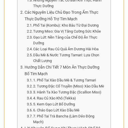
Những Nguyên Tắc Cơ Bản Khi Thực Hành
Thực Dưỡng
Các Nguyên Liệu Chủ Đạo Trong Ẩm Thực
Thực Dưỡng Hỗ Trợ Tim Mạch
Phổ Tai (Kombu): Kho Báu Từ Đại Dương
Tương Miso: Gia Vị Tăng Cường Sức Khỏe
Gạo Lứt: Nền Tảng của Chế Độ Ăn Thực
Dưỡng
Các Loại Rau Củ Quả Âm Dương Hài Hòa
Dầu Mè & Nước Tương Tamari: Lựa Chọn
Chất Lượng
Hướng Dẫn Chi Tiết 7 Món Ăn Thực Dưỡng
Bổ Tim Mạch
1. Phổ Tai Xào Dầu Mè & Tương Tamari
2. Tương Đặc Cổ Truyền (Miso) Xào Dầu Mè
3. Hành Ta Xào Tương Đặc (Scallion Miso)
4. Rau Củ Xào Khô (Tekka)
5. Kem Gạo Lứt Bổ Dưỡng
6. Cháo Gạo Lứt Xào Dầu Mè
7. Phổ Tai Trà Bancha (Làm Dẻo Động
Mạch)