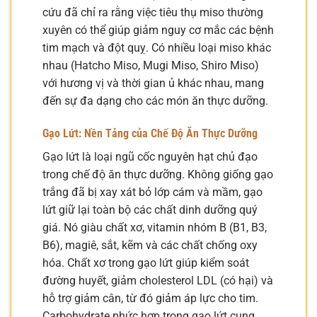
cứu đã chỉ ra rằng việc tiêu thụ miso thường
xuyên có thể giúp giảm nguy cơ mắc các bệnh
tim mạch và đột quỵ. Có nhiều loại miso khác
nhau (Hatcho Miso, Mugi Miso, Shiro Miso)
với hương vị và thời gian ủ khác nhau, mang
đến sự đa dạng cho các món ăn thực dưỡng.
Gạo Lứt: Nền Tảng của Chế Độ Ăn Thực Dưỡng
Gạo lứt là loại ngũ cốc nguyên hạt chủ đạo
trong chế độ ăn thực dưỡng. Không giống gạo
trắng đã bị xay xát bỏ lớp cám và mầm, gạo
lứt giữ lại toàn bộ các chất dinh dưỡng quý
giá. Nó giàu chất xơ, vitamin nhóm B (B1, B3,
B6), magiê, sắt, kẽm và các chất chống oxy
hóa. Chất xơ trong gạo lứt giúp kiểm soát
đường huyết, giảm cholesterol LDL (có hại) và
hỗ trợ giảm cân, từ đó giảm áp lực cho tim.
Carbohydrate phức hợp trong gạo lứt cung