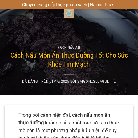
Chuyển
Chuyên cung cấp thực phẩm sạch | Halona Fruist
đến
0
nội
dung
CÁCH NẤU ĂN
Cách Nấu Món Ăn Thực Dưỡng Tốt Cho Sức
Khỏe Tim Mạch
ĐÃ ĐĂNG TRÊN
31/10/2025
BỞI
SAIGONESEBAGUETTE
Trong bối cảnh hiện đại,
cách nấu món ăn
thực dưỡng
không chỉ là một trào lưu ẩm thực
mà còn là một phương pháp hữu hiệu để duy