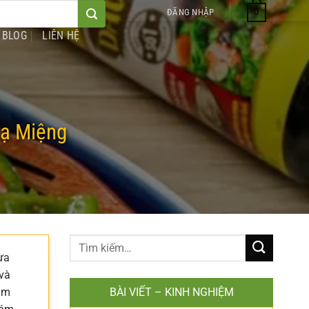
0
ĐĂNG NHẬP
BLOG
LIÊN HỆ
Lạ Miệng
ưa
 và
ảm
BÀI VIẾT – KINH NGHIỆM