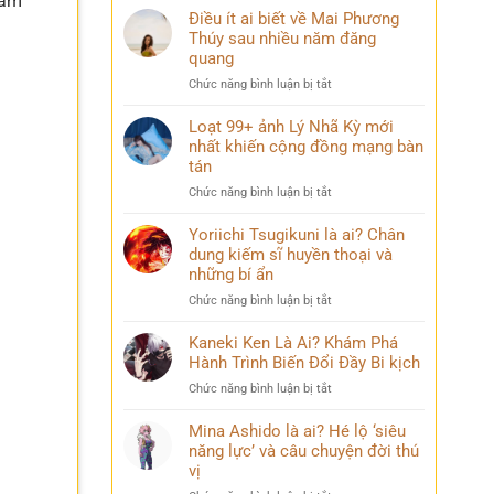
hám
Điều ít ai biết về Mai Phương
Thúy sau nhiều năm đăng
quang
ở
Chức năng bình luận bị tắt
Điều
ít
Loạt 99+ ảnh Lý Nhã Kỳ mới
ai
nhất khiến cộng đồng mạng bàn
biết
tán
về
ở
Chức năng bình luận bị tắt
Mai
Loạt
Phương
99+
Yoriichi Tsugikuni là ai? Chân
Thúy
ảnh
dung kiếm sĩ huyền thoại và
sau
Lý
nhiều
những bí ẩn
Nhã
năm
ở
Chức năng bình luận bị tắt
Kỳ
đăng
Yoriichi
mới
quang
Tsugikuni
Kaneki Ken Là Ai? Khám Phá
nhất
là
Hành Trình Biến Đổi Đầy Bi kịch
khiến
ai?
cộng
ở
Chức năng bình luận bị tắt
Chân
đồng
Kaneki
dung
mạng
Ken
Mina Ashido là ai? Hé lộ ‘siêu
kiếm
bàn
Là
năng lực’ và câu chuyện đời thú
sĩ
tán
Ai?
vị
huyền
Khám
thoại