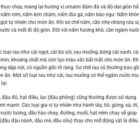
m thực chay, mang lại hương vị umami đậm đà và độ dai giòn h
, nấm rơm, nấm kim châm, nấm đùi gà, nấm bào ngư. Nấm khô
gọt tự nhiên cho món ăn. Khi sơ chế nấm, cần nhẹ nhàng rửa s
 nước và mất đi độ giòn. Đối với nấm hương khô, cần ngâm nướ
loại rau như cải ngọt, cải bó xôi, rau muống, bông cải xanh, cà 
itamin, khoáng chất mà còn tạo màu sắc bắt mắt cho món ăn. Kh
hông dập nát, có nguồn gốc rõ ràng. Sơ chế rau củ thường bao g
 món ăn. Một số loại rau như cải, rau muống có thể ngâm nước mu
lại.
n, đậu đỏ, hạt điều, lạc (đậu phộng) cũng thường được sử dụng
 mạnh. Các loại gia vị tự nhiên như hành tây, tỏi, gừng, sả, ớt,
hư nước tương, dầu hào chay, đường, muối, hạt nêm chay sẽ giúp
dầu đậu nành, dầu mè, dầu oliu) thay cho mỡ động vật là điều 