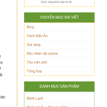
ẩn
Thoại
ở
Chức năng bình luận bị tắt
Khám
mình
Khám
Phá
của
phá
Nhân
Lớp
Momoo
Vật
Học
CHUYÊN MỤC BÀI VIẾT
Ayase:
Nham
Biết
Ai
Bí
Tuốt
là
Blog
Ẩn
Ai
trong
Cách Nấu Ăn
Thế
giới
Giá vàng
Siêu
nhiên?
Kho nhân vật anime
t
hụ
Thư viện ảnh
ư
Tổng hợp
g,
DANH MỤC SẢN PHẨM
việc
Bánh Lạnh