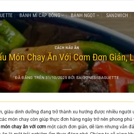
GUETTE
BÁNH MÌ CẤP ĐÔNG
BÁNH NGỌT
SANDWICH
CÁCH NẤU ĂN
u Món Chay Ăn Với Cơm Đơn Giản, 
ĐÃ ĐĂNG TRÊN
31/10/2025
BỞI
SAIGONESEBAGUETTE
, giàu dinh dưỡng đang trở thành xu hướng được nhiều người 
, các món chay còn giúp thực đơn hàng ngày trở nên phong phú
 món chay ăn với cơm
một cách đơn giản, dễ làm nhưng vẫn đ