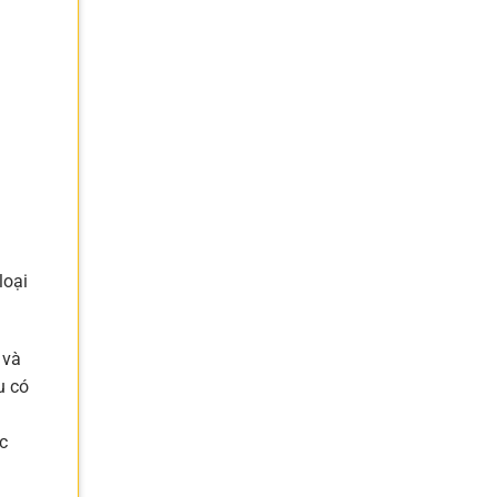
loại
 và
u có
c