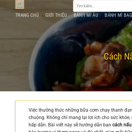
Tìm
Chuyển
kiếm:
đến
TRANG CHỦ
GIỚI THIỆU
BÁNH MÌ ÂU
BÁNH MÌ BA
nội
dung
Cách Nấ
Việc thưởng thức những bữa cơm chay thanh đạm
chuộng. Không chỉ mang lại lợi ích cho sức khỏe
hấp dẫn. Bài viết này sẽ hướng dẫn bạn
cách nấu