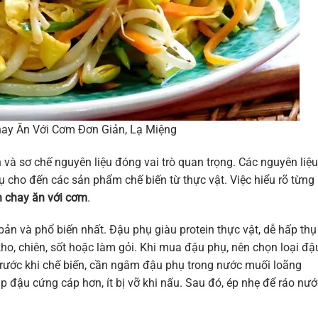
ay Ăn Với Cơm Đơn Giản, Lạ Miệng
và sơ chế nguyên liệu đóng vai trò quan trọng. Các nguyên liệu
ụ cho đến các sản phẩm chế biến từ thực vật. Việc hiểu rõ từng 
 chay ăn với cơm
.
ản và phổ biến nhất. Đậu phụ giàu protein thực vật, dễ hấp thụ
o, chiên, sốt hoặc làm gỏi. Khi mua đậu phụ, nên chọn loại đậ
rước khi chế biến, cần ngâm đậu phụ trong nước muối loãng
p đậu cứng cáp hơn, ít bị vỡ khi nấu. Sau đó, ép nhẹ để ráo nướ