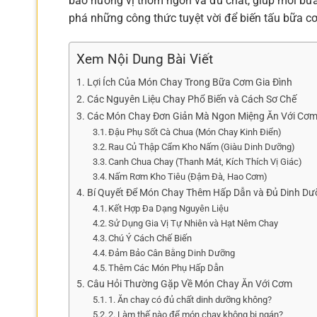
bảo hương vị thơm ngon và đủ chất, giúp mỗi bữ
phá những công thức tuyệt vời để biến tấu bữa c
Xem Nội Dung Bài Viết
Lợi Ích Của Món Chay Trong Bữa Cơm Gia Đình
Các Nguyên Liệu Chay Phổ Biến và Cách Sơ Chế
Các Món Chay Đơn Giản Mà Ngon Miệng Ăn Với Cơ
Đậu Phụ Sốt Cà Chua (Món Chay Kinh Điển)
Rau Củ Thập Cẩm Kho Nấm (Giàu Dinh Dưỡng)
Canh Chua Chay (Thanh Mát, Kích Thích Vị Giác)
Nấm Rơm Kho Tiêu (Đậm Đà, Hao Cơm)
Bí Quyết Để Món Chay Thêm Hấp Dẫn và Đủ Dinh D
Kết Hợp Đa Dạng Nguyên Liệu
Sử Dụng Gia Vị Tự Nhiên và Hạt Nêm Chay
Chú Ý Cách Chế Biến
Đảm Bảo Cân Bằng Dinh Dưỡng
Thêm Các Món Phụ Hấp Dẫn
Câu Hỏi Thường Gặp Về Món Chay Ăn Với Cơm
1. Ăn chay có đủ chất dinh dưỡng không?
2. Làm thế nào để món chay không bị ngán?