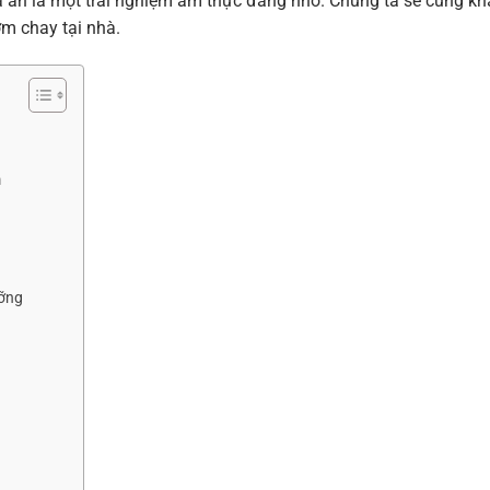
a ăn là một trải nghiệm ẩm thực đáng nhớ. Chúng ta sẽ cùng k
ơm chay tại nhà.
m
ưỡng