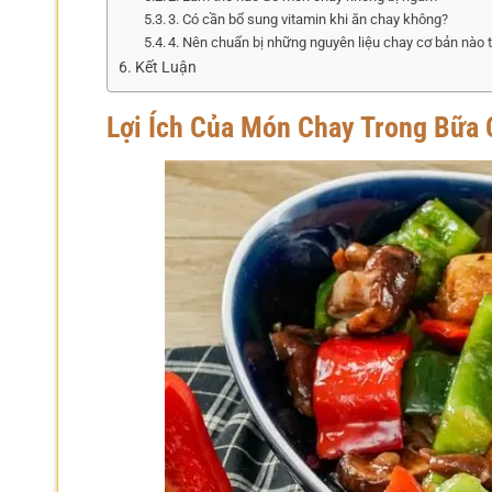
3. Có cần bổ sung vitamin khi ăn chay không?
4. Nên chuẩn bị những nguyên liệu chay cơ bản nào 
Kết Luận
Lợi Ích Của Món Chay Trong Bữa 