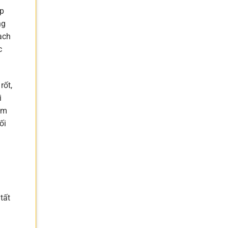
ấp
ng
ạch
c
rốt,
i
ồm
ối
tất