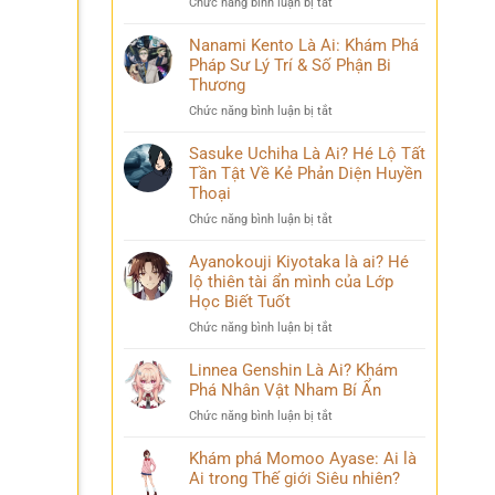
ở
Chức năng bình luận bị tắt
Phá
và
Mina
Hành
những
Ashido
Nanami Kento Là Ai: Khám Phá
Trình
bí
là
Pháp Sư Lý Trí & Số Phận Bi
Biến
ẩn
ai?
Đổi
Thương
Hé
Đầy
ở
Chức năng bình luận bị tắt
lộ
Bi
Nanami
‘siêu
kịch
Kento
Sasuke Uchiha Là Ai? Hé Lộ Tất
năng
Là
Tần Tật Về Kẻ Phản Diện Huyền
lực’
Ai:
và
Thoại
Khám
câu
ở
Chức năng bình luận bị tắt
Phá
chuyện
Sasuke
Pháp
đời
Uchiha
Ayanokouji Kiyotaka là ai? Hé
Sư
thú
Là
lộ thiên tài ẩn mình của Lớp
Lý
vị
Ai?
Trí
Học Biết Tuốt
Hé
&
ở
Chức năng bình luận bị tắt
Lộ
Số
Ayanokouji
Tất
Phận
Kiyotaka
Linnea Genshin Là Ai? Khám
Tần
Bi
là
Phá Nhân Vật Nham Bí Ẩn
Tật
Thương
ai?
Về
ở
Chức năng bình luận bị tắt
Hé
Kẻ
Linnea
lộ
Phản
Genshin
Khám phá Momoo Ayase: Ai là
thiên
Diện
Là
Ai trong Thế giới Siêu nhiên?
tài
Huyền
Ai?