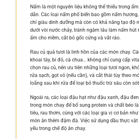
Nấm là một nguyên liệu không thể thiếu trong ẩ
dẫn. Các loại nấm phổ biến bao gồm nấm hương
chỉ giàu dinh dưỡng mà còn có khả năng tạo độ n
dưới vòi nước chảy, tránh ngâm lâu làm nấm hút
ấm cho mềm, cắt bỏ gốc cứng và vắt ráo.
Rau củ quả tươi là linh hồn của các món chay. Các 
khoai tây, bí đỏ, cà chua… không chỉ cung cấp v
chọn rau củ, nên ưu tiên những loại tươi ngon, k
rửa sạch, gọt vỏ (nếu cần), và cắt thái tùy theo
loãng sau khi rửa để loại bỏ thuốc trừ sâu còn sót 
Ngoài ra, các loại đậu hạt như đậu xanh, đậu đe
trong món chay để bổ sung protein và chất béo lành
tiêu, rau thơm, cùng với các loại gia vị cơ bản n
món ăn thêm đậm đà. Việc sử dụng dầu thực vật (
yếu trong chế độ ăn chay.