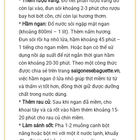
*
Thêm rượu vang:
Đổ hết phần rượu vang đỏ
còn lại vào, đun sôi khoảng 2-3 phút cho rượu
bay hơi bớt cồn, chỉ còn lại hương thơm.
*
Hầm ngan:
Đổ nước sôi ngập mặt ngan
(khoảng 800ml – 1 lít). Thêm nấm hương.
Đun sôi rồi hạ nhỏ lửa, hầm khoảng 45 phút –
1 tiếng cho ngan mềm. Hoặc bạn có thể sử
dụng nồi áp suất để rút ngắn thời gian hầm
còn khoảng 20-30 phút. Theo một công thức
được chia sẻ trên trang
saigonesebaguette.vn
,
việc hầm ngan ở lửa nhỏ giúp thịt mềm từ từ
và thấm vị tốt hơn, đồng thời giữ được dưỡng
chất trong nước dùng.
*
Thêm rau củ:
Sau khi ngan đã mềm, cho
khoai tây và cà rốt vào hầm thêm khoảng 15-
20 phút cho rau củ chín mềm.
*
Làm sánh sốt:
Pha 1-2 muỗng canh bột
năng hoặc bột mì với một ít nước lạnh, khuấy