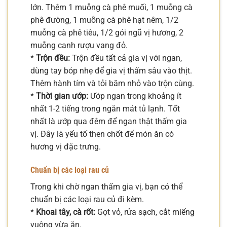
lớn. Thêm 1 muỗng cà phê muối, 1 muỗng cà
phê đường, 1 muỗng cà phê hạt nêm, 1/2
muỗng cà phê tiêu, 1/2 gói ngũ vị hương, 2
muỗng canh rượu vang đỏ.
*
Trộn đều:
Trộn đều tất cả gia vị với ngan,
dùng tay bóp nhẹ để gia vị thấm sâu vào thịt.
Thêm hành tím và tỏi băm nhỏ vào trộn cùng.
*
Thời gian ướp:
Ướp ngan trong khoảng ít
nhất 1-2 tiếng trong ngăn mát tủ lạnh. Tốt
nhất là ướp qua đêm để ngan thật thấm gia
vị. Đây là yếu tố then chốt để món ăn có
hương vị đặc trưng.
Chuẩn bị các loại rau củ
Trong khi chờ ngan thấm gia vị, bạn có thể
chuẩn bị các loại rau củ đi kèm.
*
Khoai tây, cà rốt:
Gọt vỏ, rửa sạch, cắt miếng
vuông vừa ăn.