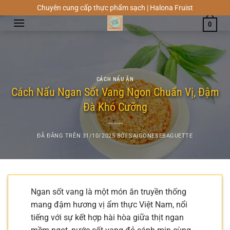
Chuyển
Chuyên cung cấp thực phẩm sạch | Halona Fruist
đến
0
nội
dung
CÁCH NẤU ĂN
Cách Nấu Ngan Sốt Vang Ngon Chuẩn Vị, Đậm
Đà Khó Cưỡng
ĐÃ ĐĂNG TRÊN
31/10/2025
BỞI
SAIGONESEBAGUETTE
Ngan sốt vang là một món ăn truyền thống
mang đậm hương vị ẩm thực Việt Nam, nổi
tiếng với sự kết hợp hài hòa giữa thịt ngan