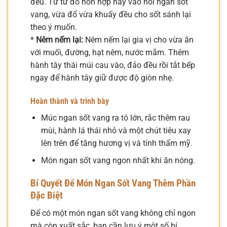
đều. Từ từ đổ hỗn hợp này vào nồi ngan sốt
vang, vừa đổ vừa khuấy đều cho sốt sánh lại
theo ý muốn.
*
Nêm nếm lại:
Nêm nếm lại gia vị cho vừa ăn
với muối, đường, hạt nêm, nước mắm. Thêm
hành tây thái múi cau vào, đảo đều rồi tắt bếp
ngay để hành tây giữ được độ giòn nhẹ.
Hoàn thành và trình bày
Múc ngan sốt vang ra tô lớn, rắc thêm rau
mùi, hành lá thái nhỏ và một chút tiêu xay
lên trên để tăng hương vị và tính thẩm mỹ.
Món ngan sốt vang ngon nhất khi ăn nóng.
Bí Quyết Để Món Ngan Sốt Vang Thêm Phần
Đặc Biệt
Để có một món ngan sốt vang không chỉ ngon
mà còn xuất sắc, bạn cần lưu ý một số bí