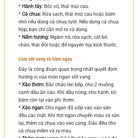
*
Hành tây:
Bóc vỏ, thái múi cau.
*
Cà chua:
Rửa sạch, thái múi cau hoặc băm
nhỏ nếu dùng cà chua tươi. Nếu dùng cà chua
hộp, bạn chỉ cần mở ra và dùng.
*
Nấm hương:
Ngâm nở, rửa sạch, cắt bỏ
chân, thái đôi hoặc để nguyên tùy kích thước.
Làm sốt vang và hầm ngan
Đây là công đoạn quan trọng nhất quyết định
hương vị của món ngan sốt vang.
*
Xào thơm:
Bắc chảo lên bếp, cho 2 muỗng
canh dầu ăn vào. Khi dầu nóng, cho hành, tỏi
băm còn lại vào phi thơm.
*
Xào ngan:
Cho ngan đã ướp vào xào săn
đều các mặt. Khi thịt ngan chuyển màu và săn
lại, thêm cà chua vào xào cùng. Đảo đều cho
cà chua mềm và ra màu.