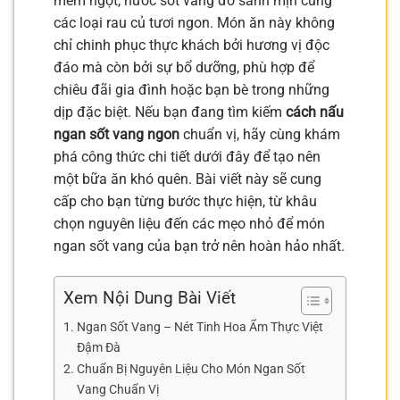
mềm ngọt, nước sốt vang đỏ sánh mịn cùng
các loại rau củ tươi ngon. Món ăn này không
chỉ chinh phục thực khách bởi hương vị độc
đáo mà còn bởi sự bổ dưỡng, phù hợp để
chiêu đãi gia đình hoặc bạn bè trong những
dịp đặc biệt. Nếu bạn đang tìm kiếm
cách nấu
ngan sốt vang ngon
chuẩn vị, hãy cùng khám
phá công thức chi tiết dưới đây để tạo nên
một bữa ăn khó quên. Bài viết này sẽ cung
cấp cho bạn từng bước thực hiện, từ khâu
chọn nguyên liệu đến các mẹo nhỏ để món
ngan sốt vang của bạn trở nên hoàn hảo nhất.
Xem Nội Dung Bài Viết
Ngan Sốt Vang – Nét Tinh Hoa Ẩm Thực Việt
Đậm Đà
Chuẩn Bị Nguyên Liệu Cho Món Ngan Sốt
Vang Chuẩn Vị