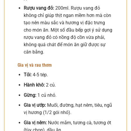
Rượu vang đỏ:
200ml. Rượu vang đỏ
không chỉ giúp thịt ngan mềm hơn mà còn
tạo nên màu sắc và hương vị đặc trưng
cho món ăn. Một số đầu bếp gợi ý sử dụng
rượu vang đỏ có nồng độ cồn vừa phải,
không quá chát để món ăn giữ được sự
cân bằng.
Gia vị và rau thơm
Tỏi:
4-5 tép.
Hành khô:
2 củ.
Gừng:
1 củ nhỏ.
Gia vị ướp:
Muối, đường, hạt nêm, tiêu, ngũ
vị hương (1/2 gói nhỏ).
Gia vị nêm:
Nước mắm, tương cà, tương ớt
(tùy chọn), dầu ăn.