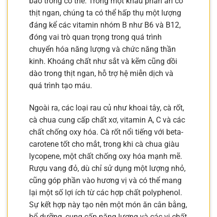
bào trong cơ thể. Trong một khẩu phần ăn có
thịt ngan, chúng ta có thể hấp thụ một lượng
đáng kể các vitamin nhóm B như B6 và B12,
đóng vai trò quan trọng trong quá trình
chuyển hóa năng lượng và chức năng thần
kinh. Khoáng chất như sắt và kẽm cũng dồi
dào trong thịt ngan, hỗ trợ hệ miễn dịch và
quá trình tạo máu.
Ngoài ra, các loại rau củ như khoai tây, cà rốt,
cà chua cung cấp chất xơ, vitamin A, C và các
chất chống oxy hóa. Cà rốt nổi tiếng với beta-
carotene tốt cho mắt, trong khi cà chua giàu
lycopene, một chất chống oxy hóa mạnh mẽ.
Rượu vang đỏ, dù chỉ sử dụng một lượng nhỏ,
cũng góp phần vào hương vị và có thể mang
lại một số lợi ích từ các hợp chất polyphenol.
Sự kết hợp này tạo nên một món ăn cân bằng,
bổ dưỡng, cung cấp năng lượng và các vi chất