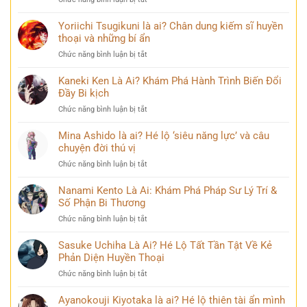
về
Loạt
Mai
99+
Yoriichi Tsugikuni là ai? Chân dung kiếm sĩ huyền
Phương
ảnh
thoại và những bí ẩn
Thúy
Lý
sau
ở
Chức năng bình luận bị tắt
Nhã
nhiều
Yoriichi
Kỳ
năm
Tsugikuni
Kaneki Ken Là Ai? Khám Phá Hành Trình Biến Đổi
mới
đăng
là
Đầy Bi kịch
nhất
quang
ai?
khiến
ở
Chức năng bình luận bị tắt
Chân
cộng
Kaneki
dung
đồng
Ken
Mina Ashido là ai? Hé lộ ‘siêu năng lực’ và câu
kiếm
mạng
Là
chuyện đời thú vị
sĩ
bàn
Ai?
huyền
tán
ở
Chức năng bình luận bị tắt
Khám
thoại
Mina
Phá
và
Ashido
Nanami Kento Là Ai: Khám Phá Pháp Sư Lý Trí &
Hành
những
là
Số Phận Bi Thương
Trình
bí
ai?
Biến
ẩn
ở
Chức năng bình luận bị tắt
Hé
Đổi
Nanami
lộ
Đầy
Kento
Sasuke Uchiha Là Ai? Hé Lộ Tất Tần Tật Về Kẻ
‘siêu
Bi
Là
Phản Diện Huyền Thoại
năng
kịch
Ai:
lực’
ở
Chức năng bình luận bị tắt
Khám
và
Sasuke
Phá
câu
Uchiha
Ayanokouji Kiyotaka là ai? Hé lộ thiên tài ẩn mình
Pháp
chuyện