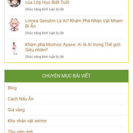
Là
của Lớp Học Biết Tuốt
Sư
đời
Ai?
Lý
thú
ở
Chức năng bình luận bị tắt
Hé
Trí
vị
Ayanokouji
Lộ
&
Kiyotaka
Linnea Genshin Là Ai? Khám Phá Nhân Vật Nham
Tất
Số
là
Bí Ẩn
Tần
Phận
ai?
Tật
Bi
ở
Chức năng bình luận bị tắt
Hé
Về
Thương
Linnea
lộ
Kẻ
Genshin
Khám phá Momoo Ayase: Ai là Ai trong Thế giới
thiên
Phản
Là
Siêu nhiên?
tài
Diện
Ai?
ẩn
Huyền
ở
Chức năng bình luận bị tắt
Khám
mình
Thoại
Khám
Phá
của
phá
Nhân
Lớp
Momoo
Vật
Học
CHUYÊN MỤC BÀI VIẾT
Ayase:
Nham
Biết
Ai
Bí
Tuốt
là
Blog
Ẩn
Ai
trong
Cách Nấu Ăn
Thế
giới
Giá vàng
Siêu
nhiên?
Kho nhân vật anime
Thư viện ảnh