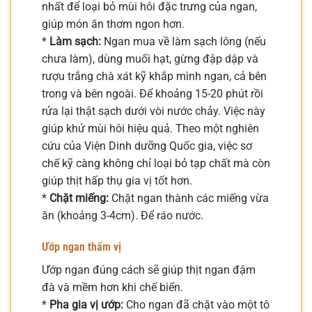
nhất để loại bỏ mùi hôi đặc trưng của ngan,
giúp món ăn thơm ngon hơn.
*
Làm sạch:
Ngan mua về làm sạch lông (nếu
chưa làm), dùng muối hạt, gừng đập dập và
rượu trắng chà xát kỹ khắp mình ngan, cả bên
trong và bên ngoài. Để khoảng 15-20 phút rồi
rửa lại thật sạch dưới vòi nước chảy. Việc này
giúp khử mùi hôi hiệu quả. Theo một nghiên
cứu của Viện Dinh dưỡng Quốc gia, việc sơ
chế kỹ càng không chỉ loại bỏ tạp chất mà còn
giúp thịt hấp thụ gia vị tốt hơn.
*
Chặt miếng:
Chặt ngan thành các miếng vừa
ăn (khoảng 3-4cm). Để ráo nước.
Ướp ngan thấm vị
Ướp ngan đúng cách sẽ giúp thịt ngan đậm
đà và mềm hơn khi chế biến.
*
Pha gia vị ướp:
Cho ngan đã chặt vào một tô