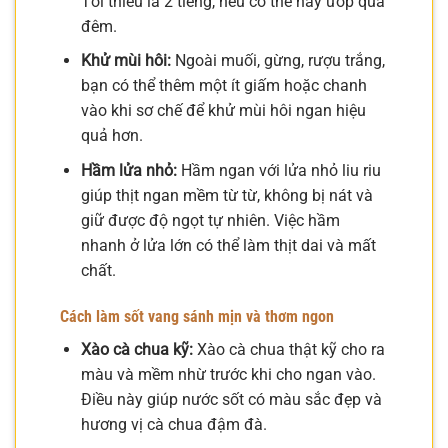
Tối thiểu là 2 tiếng, nếu có thể hãy ướp qua
đêm.
Khử mùi hôi:
Ngoài muối, gừng, rượu trắng,
bạn có thể thêm một ít giấm hoặc chanh
vào khi sơ chế để khử mùi hôi ngan hiệu
quả hơn.
Hầm lửa nhỏ:
Hầm ngan với lửa nhỏ liu riu
giúp thịt ngan mềm từ từ, không bị nát và
giữ được độ ngọt tự nhiên. Việc hầm
nhanh ở lửa lớn có thể làm thịt dai và mất
chất.
Cách làm sốt vang sánh mịn và thơm ngon
Xào cà chua kỹ:
Xào cà chua thật kỹ cho ra
màu và mềm nhừ trước khi cho ngan vào.
Điều này giúp nước sốt có màu sắc đẹp và
hương vị cà chua đậm đà.