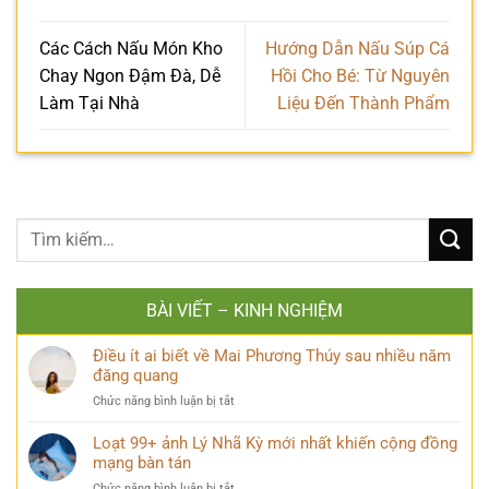
Các Cách Nấu Món Kho
Hướng Dẫn Nấu Súp Cá
Chay Ngon Đậm Đà, Dễ
Hồi Cho Bé: Từ Nguyên
Làm Tại Nhà
Liệu Đến Thành Phẩm
BÀI VIẾT – KINH NGHIỆM
Điều ít ai biết về Mai Phương Thúy sau nhiều năm
đăng quang
ở
Chức năng bình luận bị tắt
Điều
ít
Loạt 99+ ảnh Lý Nhã Kỳ mới nhất khiến cộng đồng
ai
mạng bàn tán
biết
ở
Chức năng bình luận bị tắt