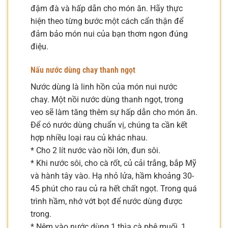
đậm đà và hấp dẫn cho món ăn. Hãy thực
hiện theo từng bước một cách cẩn thận để
đảm bảo món nui của bạn thơm ngon đúng
điệu.
Nấu nước dùng chay thanh ngọt
Nước dùng là linh hồn của món nui nước
chay. Một nồi nước dùng thanh ngọt, trong
veo sẽ làm tăng thêm sự hấp dẫn cho món ăn.
Để có nước dùng chuẩn vị, chúng ta cần kết
hợp nhiều loại rau củ khác nhau.
* Cho 2 lít nước vào nồi lớn, đun sôi.
* Khi nước sôi, cho cà rốt, củ cải trắng, bắp Mỹ
và hành tây vào. Hạ nhỏ lửa, hầm khoảng 30-
45 phút cho rau củ ra hết chất ngọt. Trong quá
trình hầm, nhớ vớt bọt để nước dùng được
trong.
* Nêm vào nước dùng 1 thìa cà phê muối, 1