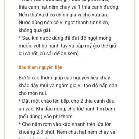
thìa canh hạt nêm chay và 1 thìa canh đường.
Nếm thử và điều chỉnh gia vị cho vừa ăn.
Nước dùng nên có vị ngọt thanh tự nhiên,
không quá gắt.
* Sau khi nước dùng đã đạt độ ngọt mong
muốn, vớt bỏ hành tây và bắp mỹ (có thể giữ
lại cà rốt, củ cải để ăn kèm).
Xào thơm nguyên liệu
Bước xào thơm giúp các nguyên liệu chay
khác dậy mùi và ngấm gia vị, tạo độ hấp dẫn
cho món nui.
* Đặt một chảo lên bếp, cho 2 thìa canh dầu
ăn vào. Khi dầu nóng, cho tỏi/hành tím băm
(nếu dùng) vào phi thơm.
* Cho nấm rơm vào xào nhanh trên lửa lớn
khoảng 2-3 phút. Nêm chút hạt nêm chay và