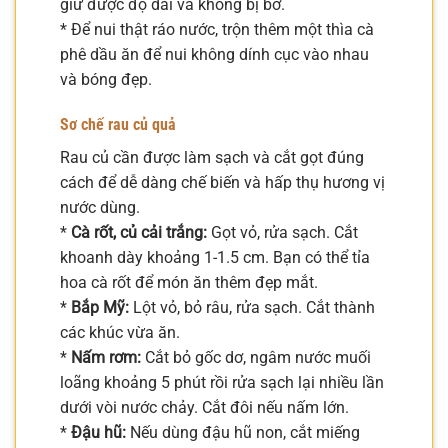
giữ được độ dai và không bị bở.
* Để nui thật ráo nước, trộn thêm một thìa cà
phê dầu ăn để nui không dính cục vào nhau
và bóng đẹp.
Sơ chế rau củ quả
Rau củ cần được làm sạch và cắt gọt đúng
cách để dễ dàng chế biến và hấp thụ hương vị
nước dùng.
*
Cà rốt, củ cải trắng:
Gọt vỏ, rửa sạch. Cắt
khoanh dày khoảng 1-1.5 cm. Bạn có thể tỉa
hoa cà rốt để món ăn thêm đẹp mắt.
*
Bắp Mỹ:
Lột vỏ, bỏ râu, rửa sạch. Cắt thành
các khúc vừa ăn.
*
Nấm rơm:
Cắt bỏ gốc dơ, ngâm nước muối
loãng khoảng 5 phút rồi rửa sạch lại nhiều lần
dưới vòi nước chảy. Cắt đôi nếu nấm lớn.
*
Đậu hũ:
Nếu dùng đậu hũ non, cắt miếng