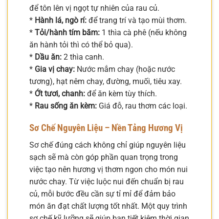
để tôn lên vị ngọt tự nhiên của rau củ.
*
Hành lá, ngò rí:
để trang trí và tạo mùi thơm.
*
Tỏi/hành tím băm:
1 thìa cà phê (nếu không
ăn hành tỏi thì có thể bỏ qua).
*
Dầu ăn:
2 thìa canh.
*
Gia vị chay:
Nước mắm chay (hoặc nước
tương), hạt nêm chay, đường, muối, tiêu xay.
*
Ớt tươi, chanh:
để ăn kèm tùy thích.
*
Rau sống ăn kèm:
Giá đỗ, rau thơm các loại.
Sơ Chế Nguyên Liệu – Nền Tảng Hương Vị
Sơ chế đúng cách không chỉ giúp nguyên liệu
sạch sẽ mà còn góp phần quan trọng trong
việc tạo nên hương vị thơm ngon cho món nui
nước chay. Từ việc luộc nui đến chuẩn bị rau
củ, mỗi bước đều cần sự tỉ mỉ để đảm bảo
món ăn đạt chất lượng tốt nhất. Một quy trình
sơ chế kỹ lưỡng sẽ giúp bạn tiết kiệm thời gian