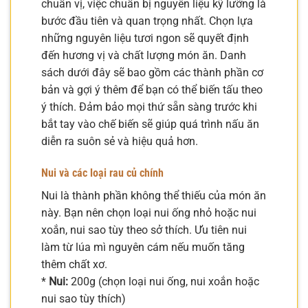
chuẩn vị, việc chuẩn bị nguyên liệu kỹ lưỡng là
bước đầu tiên và quan trọng nhất. Chọn lựa
những nguyên liệu tươi ngon sẽ quyết định
đến hương vị và chất lượng món ăn. Danh
sách dưới đây sẽ bao gồm các thành phần cơ
bản và gợi ý thêm để bạn có thể biến tấu theo
ý thích. Đảm bảo mọi thứ sẵn sàng trước khi
bắt tay vào chế biến sẽ giúp quá trình nấu ăn
diễn ra suôn sẻ và hiệu quả hơn.
Nui và các loại rau củ chính
Nui là thành phần không thể thiếu của món ăn
này. Bạn nên chọn loại nui ống nhỏ hoặc nui
xoắn, nui sao tùy theo sở thích. Ưu tiên nui
làm từ lúa mì nguyên cám nếu muốn tăng
thêm chất xơ.
*
Nui:
200g (chọn loại nui ống, nui xoắn hoặc
nui sao tùy thích)