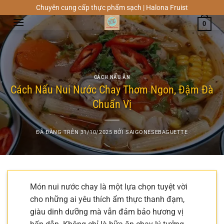
Chuyển
Chuyên cung cấp thực phẩm sạch | Halona Fruist
đến
0
nội
dung
CÁCH NẤU ĂN
Cách Nấu Nui Nước Chay Thơm Ngon, Đậm Đà
Chuẩn Vị
ĐÃ ĐĂNG TRÊN
31/10/2025
BỞI
SAIGONESEBAGUETTE
Món nui nước chay là một lựa chọn tuyệt vời
cho những ai yêu thích ẩm thực thanh đạm,
giàu dinh dưỡng mà vẫn đảm bảo hương vị