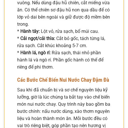
vuông. Nếu dùng đậu hũ chiên, cắt miếng vừa
ăn. Có thể chiên sơ đậu hũ non qua dầu để có
lớp vỏ dai bên ngoài và giữ được độ mềm bên
trong.
*
Hành tây:
Lột vỏ, rửa sạch, bổ múi cau.
*
Cải ngọt/cải thìa:
Cắt bỏ gốc, tách từng lá,
rửa sạch. Cắt khúc khoảng 5-7 cm.
*
Hành lá, ngò rí:
Rửa sạch, thái nhỏ phần
hành lá và ngò rí. Phần gốc hành có thể để
riêng để phi thơm.
Các Bước Chế Biến Nui Nước Chay Đậm Đà
Sau khi đã chuẩn bị và sơ chế nguyên liệu kỹ
lưỡng, giờ là lúc chúng ta bắt tay vào chế biến
món nui nước chay. Quy trình này bao gồm ba
bước chính: nấu nước dùng, xào thơm nguyên
liệu và hoàn thành món ăn. Mỗi bước đều có
vai trò riêng biệt, góp phần tạo nên hương vị