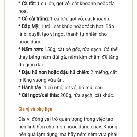
*
Cà rốt:
1 củ lớn, gọt vỏ, cắt khoanh hoặc tỉa
hoa.
*
Củ cải trắng:
1 củ lớn, gọt vỏ, cắt khoanh.
*
Bắp Mỹ:
1 trái, cắt khúc hoặc tách hạt. Bắp
là bí quyết tạo vị ngọt thanh tự nhiên cho
nước dùng.
*
Nấm rơm:
150g, cắt bỏ gốc, rửa sạch. Có thể
thay bằng nấm đùi gà, nấm kim châm để tăng
độ giòn dai.
*
Đậu hũ non hoặc đậu hũ chiên:
2 miếng, cắt
miếng vuông vừa ăn.
*
Hành tây:
1 củ nhỏ, lột vỏ, bổ múi cau.
*
Cải ngọt/cải thìa:
200g, rửa sạch, cắt khúc.
Gia vị và phụ liệu
Gia vị đóng vai trò quan trọng trong việc tạo
nên linh hồn cho món nước dùng chay. Không
nên quá lạm dụng, mà hãy nêm nếm vừa phải