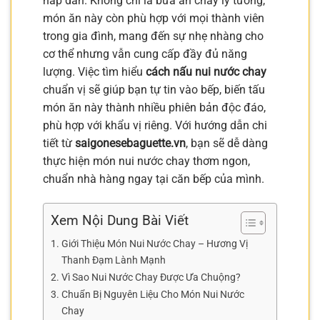
hấp dẫn. Không chỉ là bữa ăn chay lý tưởng,
món ăn này còn phù hợp với mọi thành viên
trong gia đình, mang đến sự nhẹ nhàng cho
cơ thể nhưng vẫn cung cấp đầy đủ năng
lượng. Việc tìm hiểu
cách nấu nui nước chay
chuẩn vị sẽ giúp bạn tự tin vào bếp, biến tấu
món ăn này thành nhiều phiên bản độc đáo,
phù hợp với khẩu vị riêng. Với hướng dẫn chi
tiết từ
saigonesebaguette.vn
, bạn sẽ dễ dàng
thực hiện món nui nước chay thơm ngon,
chuẩn nhà hàng ngay tại căn bếp của mình.
Xem Nội Dung Bài Viết
Giới Thiệu Món Nui Nước Chay – Hương Vị
Thanh Đạm Lành Mạnh
Vì Sao Nui Nước Chay Được Ưa Chuộng?
Chuẩn Bị Nguyên Liệu Cho Món Nui Nước
Chay