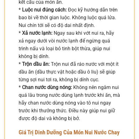
kết cấu của món ăn.
*
Luộc nui đúng cách:
Đọc kỹ hướng dẫn trên
bao bì về thời gian luộc. Không luộc quá lửa.
Nui chín tới sẽ có độ dai nhất định.
*
Xả nước lạnh:
Ngay sau khi vớt nui ra, hãy
xả ngay dưới vòi nước lạnh để ngừng quá
trình nấu và loại bỏ tinh bột thừa, giúp nui
không bị dính.
*
Trộn dầu ăn:
Trộn nui đã ráo nước với một ít
dầu ăn (dầu thực vật hoặc dầu ô liu) sẽ giúp
từng sợi nui tơi ra, không bị dính cục.
*
Chan nước dùng nóng:
Không nên ngâm nui
quá lâu trong nước dùng lạnh trước khi ăn, mà
hãy chan nước dùng nóng vào tô nui ngay
trước khi thưởng thức. Điều này giúp nui giữ
được độ dai và không bị bở.
Giá Trị Dinh Dưỡng Của Món Nui Nước Chay