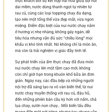
thực khách bởi sự kết hợp hài hòa giữa sợi nui
dai mềm, nước dùng thanh ngọt tự nhiên từ
rau củ, cùng các loại topping chay đa dạng,
tạo nên một tổng thể vừa đẹp mắt, vừa ngon
miệng. Điểm đặc biệt của nui nước chay nằm
ở hương vị nhẹ nhàng, không gây ngán, dễ
tiêu hóa nhưng vẫn đủ sức “chiều lòng” mọi
khẩu vị khó tính nhất. Nó không chỉ là món ăn,
mà còn là trải nghiệm vị giác đầy tinh tế.
Sự phát triển của ẩm thực chay đã đưa món
nui nước chay lên một tầm cao mới, không
còn chỉ giới hạn trong khuôn khổ bữa ăn đơn
giản. Ngày nay, các đầu bếp và những người
nội trợ đã sáng tạo ra vô vàn biến thể, từ nui
nước chay truyền thống với rau củ, đậu hũ,
đến những phiên bản cầu kỳ hơn với nấm, chả
lụa chay, sườn non chay… Mỗi biến tấu đều
mang đến một nét riêng, nhưng tựu chung vẫn