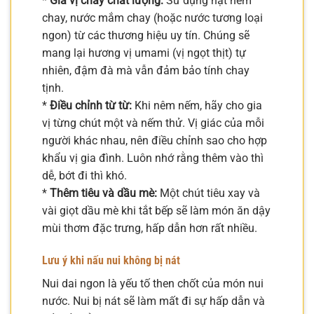
*
Gia vị chay chất lượng:
Sử dụng hạt nêm
chay, nước mắm chay (hoặc nước tương loại
ngon) từ các thương hiệu uy tín. Chúng sẽ
mang lại hương vị umami (vị ngọt thịt) tự
nhiên, đậm đà mà vẫn đảm bảo tính chay
tịnh.
*
Điều chỉnh từ từ:
Khi nêm nếm, hãy cho gia
vị từng chút một và nếm thử. Vị giác của mỗi
người khác nhau, nên điều chỉnh sao cho hợp
khẩu vị gia đình. Luôn nhớ rằng thêm vào thì
dễ, bớt đi thì khó.
*
Thêm tiêu và dầu mè:
Một chút tiêu xay và
vài giọt dầu mè khi tắt bếp sẽ làm món ăn dậy
mùi thơm đặc trưng, hấp dẫn hơn rất nhiều.
Lưu ý khi nấu nui không bị nát
Nui dai ngon là yếu tố then chốt của món nui
nước. Nui bị nát sẽ làm mất đi sự hấp dẫn và