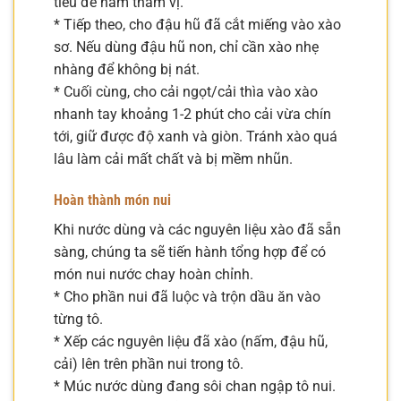
tiêu để nấm thấm vị.
* Tiếp theo, cho đậu hũ đã cắt miếng vào xào
sơ. Nếu dùng đậu hũ non, chỉ cần xào nhẹ
nhàng để không bị nát.
* Cuối cùng, cho cải ngọt/cải thìa vào xào
nhanh tay khoảng 1-2 phút cho cải vừa chín
tới, giữ được độ xanh và giòn. Tránh xào quá
lâu làm cải mất chất và bị mềm nhũn.
Hoàn thành món nui
Khi nước dùng và các nguyên liệu xào đã sẵn
sàng, chúng ta sẽ tiến hành tổng hợp để có
món nui nước chay hoàn chỉnh.
* Cho phần nui đã luộc và trộn dầu ăn vào
từng tô.
* Xếp các nguyên liệu đã xào (nấm, đậu hũ,
cải) lên trên phần nui trong tô.
* Múc nước dùng đang sôi chan ngập tô nui.