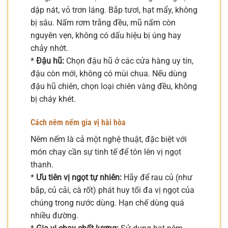
dập nát, vỏ trơn láng. Bắp tươi, hạt mẩy, không
bị sâu. Nấm rơm trắng đều, mũ nấm còn
nguyên vẹn, không có dấu hiệu bị úng hay
chảy nhớt.
*
Đậu hũ:
Chọn đậu hũ ở các cửa hàng uy tín,
đậu còn mới, không có mùi chua. Nếu dùng
đậu hũ chiên, chọn loại chiên vàng đều, không
bị cháy khét.
Cách nêm nếm gia vị hài hòa
Nêm nếm là cả một nghệ thuật, đặc biệt với
món chay cần sự tinh tế để tôn lên vị ngọt
thanh.
*
Ưu tiên vị ngọt tự nhiên:
Hãy để rau củ (như
bắp, củ cải, cà rốt) phát huy tối đa vị ngọt của
chúng trong nước dùng. Hạn chế dùng quá
nhiều đường.