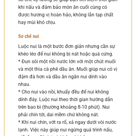
khi nấu và đảm bảo món ăn cuối cùng có
được hương vị hoàn hảo, không lẫn tạp chất
hay mùi khó chịu.
Sơ chế nui
Luộc nui là một bước đơn giản nhưng cần sự
khéo léo để nui không bị nát hoặc quá cứng.
* Đun sôi một nồi nước lớn với một chút muối
và một thìa cà phê dầu ăn. Muối giúp nui có vị
đậm đà hơn và dầu ăn ngăn nui dính vào
nhau.
* Cho nui vào nồi, khuấy đều để nui không
dính đáy. Luộc nui theo thời gian hướng dẫn
trên bao bì (thường khoảng 8-10 phút). Nui
phải chín tới, dai mềm chứ không nát.
* Khi nui chín, vớt ra rổ, xả ngay dưới vòi nước
lạnh. Việc này giúp nui ngừng quá trình nấu,