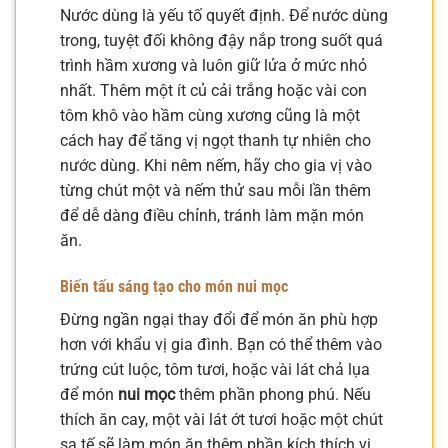
Nước dùng là yếu tố quyết định. Để nước dùng
trong, tuyệt đối không đậy nắp trong suốt quá
trình hầm xương và luôn giữ lửa ở mức nhỏ
nhất. Thêm một ít củ cải trắng hoặc vài con
tôm khô vào hầm cùng xương cũng là một
cách hay để tăng vị ngọt thanh tự nhiên cho
nước dùng. Khi nêm nếm, hãy cho gia vị vào
từng chút một và nếm thử sau mỗi lần thêm
để dễ dàng điều chỉnh, tránh làm mặn món
ăn.
Biến tấu sáng tạo cho món nui mọc
Đừng ngần ngại thay đổi để món ăn phù hợp
hơn với khẩu vị gia đình. Bạn có thể thêm vào
trứng cút luộc, tôm tươi, hoặc vài lát chả lụa
để món
nui mọc
thêm phần phong phú. Nếu
thích ăn cay, một vài lát ớt tươi hoặc một chút
sa tế sẽ làm món ăn thêm phần kích thích vị