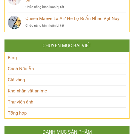
bàn
Ai?
Hybrid
tán
ở
Chức năng bình luận bị tắt
Hé
Nguyên
Fern
Lộ
Thủy
Frieren
Queen Maeve Là Ai? Hé Lộ Bí Ẩn Nhân Vật Này!
Bí
quyền
là
Mật
năng
ở
Chức năng bình luận bị tắt
ai?
Nàng
Queen
Hé
Thỏ
Maeve
lộ
Anh
Là
thân
Hùng
CHUYÊN MỤC BÀI VIẾT
Ai?
thế
Đầy
Hé
Nữ
Quyến
Lộ
Blog
Phù
Rũ
Bí
thủy
Ẩn
tài
Cách Nấu Ăn
Nhân
ba
Vật
Giá vàng
Này!
Kho nhân vật anime
Thư viện ảnh
Tổng hợp
DANH MỤC SẢN PHẨM