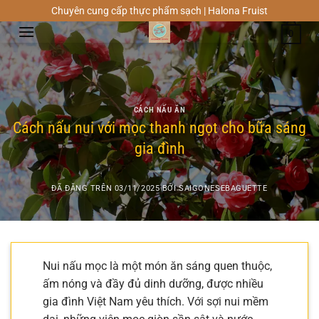
Chuyển
Chuyên cung cấp thực phẩm sạch | Halona Fruist
đến
0
nội
dung
CÁCH NẤU ĂN
Cách nấu nui với mọc thanh ngọt cho bữa sáng
gia đình
ĐÃ ĐĂNG TRÊN
03/11/2025
BỞI
SAIGONESEBAGUETTE
Nui nấu mọc là một món ăn sáng quen thuộc,
ấm nóng và đầy đủ dinh dưỡng, được nhiều
gia đình Việt Nam yêu thích. Với sợi nui mềm