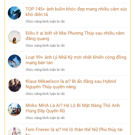
thành
List
nghiêm
phố
148+
TOP 145+ ảnh buồn khóc đẹp mang nhiều cảm xúc
và
lên
hình
khó diễn tả
bình
đèn
ảnh
yên
ở
Chức năng bình luận bị tắt
Vịnh
trong
TOP
Hạ
mọi
145+
Điều ít ai biết về Mai Phương Thúy sau nhiều năm
Long
góc
ảnh
đăng quang
đẹp
nhìn
buồn
hùng
ở
Chức năng bình luận bị tắt
khóc
vĩ
Điều
đẹp
không
ít
Loạt 99+ ảnh Lý Nhã Kỳ mới nhất khiến cộng đồng
mang
thể
ai
mạng bàn tán
nhiều
bỏ
biết
cảm
qua
ở
Chức năng bình luận bị tắt
về
xúc
Loạt
Mai
khó
99+
Klaus Mikaelson là ai? Bí ẩn đằng sau Hybrid
Phương
diễn
ảnh
Nguyên Thủy quyền năng
Thúy
tả
Lý
sau
ở
Chức năng bình luận bị tắt
Nhã
nhiều
Klaus
Kỳ
năm
Mikaelson
Mirko MHA Là Ai? Hé Lộ Bí Mật Nàng Thỏ Anh
mới
đăng
là
Hùng Đầy Quyến Rũ
nhất
quang
ai?
khiến
ở
Chức năng bình luận bị tắt
Bí
cộng
Mirko
ẩn
đồng
MHA
Fern Frieren là ai? Hé lộ thân thế Nữ Phù thủy tài
đằng
mạng
Là
ba
sau