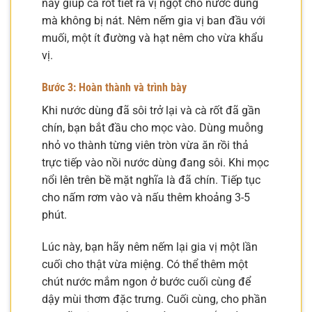
này giúp cà rốt tiết ra vị ngọt cho nước dùng
mà không bị nát. Nêm nếm gia vị ban đầu với
muối, một ít đường và hạt nêm cho vừa khẩu
vị.
Bước 3: Hoàn thành và trình bày
Khi nước dùng đã sôi trở lại và cà rốt đã gần
chín, bạn bắt đầu cho mọc vào. Dùng muỗng
nhỏ vo thành từng viên tròn vừa ăn rồi thả
trực tiếp vào nồi nước dùng đang sôi. Khi mọc
nổi lên trên bề mặt nghĩa là đã chín. Tiếp tục
cho nấm rơm vào và nấu thêm khoảng 3-5
phút.
Lúc này, bạn hãy nêm nếm lại gia vị một lần
cuối cho thật vừa miệng. Có thể thêm một
chút nước mắm ngon ở bước cuối cùng để
dậy mùi thơm đặc trưng. Cuối cùng, cho phần