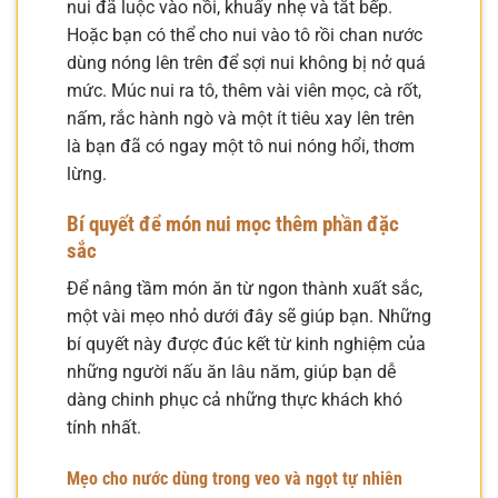
nui đã luộc vào nồi, khuấy nhẹ và tắt bếp.
Hoặc bạn có thể cho nui vào tô rồi chan nước
dùng nóng lên trên để sợi nui không bị nở quá
mức. Múc nui ra tô, thêm vài viên mọc, cà rốt,
nấm, rắc hành ngò và một ít tiêu xay lên trên
là bạn đã có ngay một tô nui nóng hổi, thơm
lừng.
Bí quyết để món nui mọc thêm phần đặc
sắc
Để nâng tầm món ăn từ ngon thành xuất sắc,
một vài mẹo nhỏ dưới đây sẽ giúp bạn. Những
bí quyết này được đúc kết từ kinh nghiệm của
những người nấu ăn lâu năm, giúp bạn dễ
dàng chinh phục cả những thực khách khó
tính nhất.
Mẹo cho nước dùng trong veo và ngọt tự nhiên