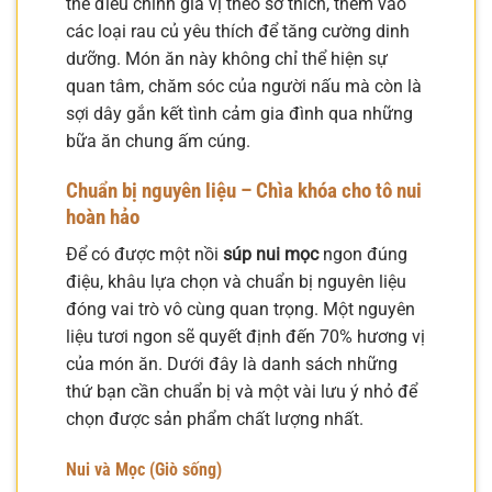
thể điều chỉnh gia vị theo sở thích, thêm vào
các loại rau củ yêu thích để tăng cường dinh
dưỡng. Món ăn này không chỉ thể hiện sự
quan tâm, chăm sóc của người nấu mà còn là
sợi dây gắn kết tình cảm gia đình qua những
bữa ăn chung ấm cúng.
Chuẩn bị nguyên liệu – Chìa khóa cho tô nui
hoàn hảo
Để có được một nồi
súp nui mọc
ngon đúng
điệu, khâu lựa chọn và chuẩn bị nguyên liệu
đóng vai trò vô cùng quan trọng. Một nguyên
liệu tươi ngon sẽ quyết định đến 70% hương vị
của món ăn. Dưới đây là danh sách những
thứ bạn cần chuẩn bị và một vài lưu ý nhỏ để
chọn được sản phẩm chất lượng nhất.
Nui và Mọc (Giò sống)