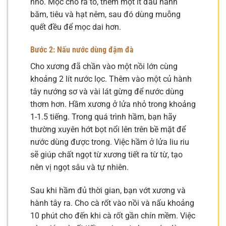
nhỏ. Mọc cho ra tô, thêm một ít đầu hành
băm, tiêu và hạt nêm, sau đó dùng muỗng
quết đều để mọc dai hơn.
Bước 2: Nấu nước dùng đậm đà
Cho xương đã chần vào một nồi lớn cùng
khoảng 2 lít nước lọc. Thêm vào một củ hành
tây nướng sơ và vài lát gừng để nước dùng
thơm hơn. Hầm xương ở lửa nhỏ trong khoảng
1-1.5 tiếng. Trong quá trình hầm, bạn hãy
thường xuyên hớt bọt nổi lên trên bề mặt để
nước dùng được trong. Việc hầm ở lửa liu riu
sẽ giúp chất ngọt từ xương tiết ra từ từ, tạo
nên vị ngọt sâu và tự nhiên.
Sau khi hầm đủ thời gian, bạn vớt xương và
hành tây ra. Cho cà rốt vào nồi và nấu khoảng
10 phút cho đến khi cà rốt gần chín mềm. Việc