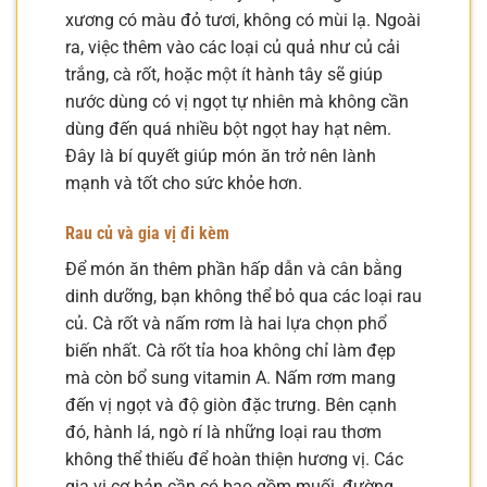
xương có màu đỏ tươi, không có mùi lạ. Ngoài
ra, việc thêm vào các loại củ quả như củ cải
trắng, cà rốt, hoặc một ít hành tây sẽ giúp
nước dùng có vị ngọt tự nhiên mà không cần
dùng đến quá nhiều bột ngọt hay hạt nêm.
Đây là bí quyết giúp món ăn trở nên lành
mạnh và tốt cho sức khỏe hơn.
Rau củ và gia vị đi kèm
Để món ăn thêm phần hấp dẫn và cân bằng
dinh dưỡng, bạn không thể bỏ qua các loại rau
củ. Cà rốt và nấm rơm là hai lựa chọn phổ
biến nhất. Cà rốt tỉa hoa không chỉ làm đẹp
mà còn bổ sung vitamin A. Nấm rơm mang
đến vị ngọt và độ giòn đặc trưng. Bên cạnh
đó, hành lá, ngò rí là những loại rau thơm
không thể thiếu để hoàn thiện hương vị. Các
gia vị cơ bản cần có bao gồm muối, đường,