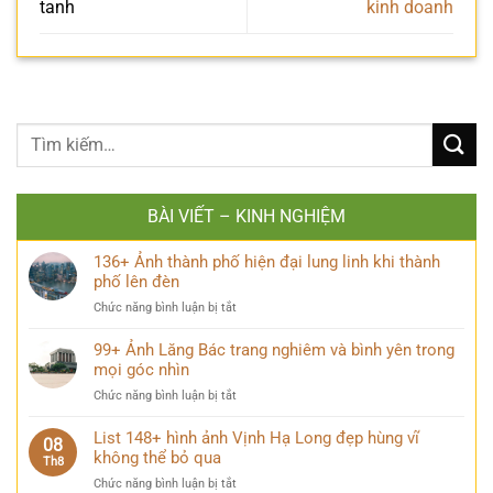
tanh
kinh doanh
BÀI VIẾT – KINH NGHIỆM
136+ Ảnh thành phố hiện đại lung linh khi thành
phố lên đèn
ở
Chức năng bình luận bị tắt
136+
Ảnh
99+ Ảnh Lăng Bác trang nghiêm và bình yên trong
thành
mọi góc nhìn
phố
ở
Chức năng bình luận bị tắt
hiện
99+
đại
Ảnh
List 148+ hình ảnh Vịnh Hạ Long đẹp hùng vĩ
lung
08
Lăng
không thể bỏ qua
linh
Th8
Bác
khi
ở
Chức năng bình luận bị tắt
trang