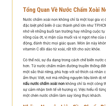
Tổng Quan Về Nước Chấm Xoài N
Nước chấm xoài non không chỉ là một loại gia vị
đặc biệt phổ biến ở các thành phố lớn như TP.HCM
nhớ về những buổi tan trường hay những cuộc tụ tậ
nồng của ớt, vị mặn của muối và vị ngọt nhẹ của
động, đánh thức mọi giác quan. Món ăn này khô
vitamin C dồi dào từ xoài, rất tốt cho sức khỏe.
Có thể nói, sự đa dạng trong cách chế biến nước
hơn. Từ nước chấm mắm đường truyền thống đến c
một sắc thái riêng, phù hợp với sở thích cá nhân
ẩm thực Việt, nơi mà những nguyên liệu bình dị 
nấu nước chấm xoài non
không chỉ là một công th
sự cảm nhận tinh tế về hương vị. Việc hiểu rõ từng
một chén nước chấm làm say lòng thực khách.