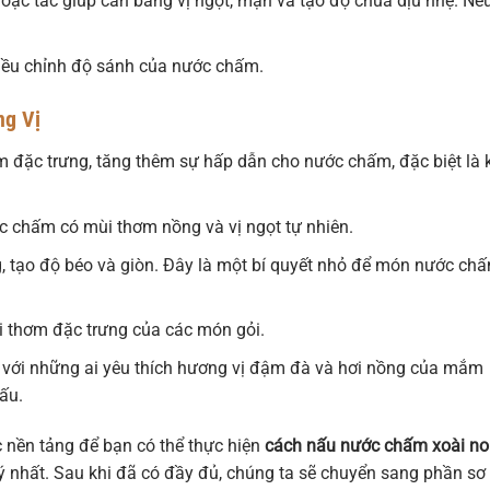
ặc tắc giúp cân bằng vị ngọt, mặn và tạo độ chua dịu nhẹ. Nế
ều chỉnh độ sánh của nước chấm.
ng Vị
 đặc trưng, tăng thêm sự hấp dẫn cho nước chấm, đặc biệt là 
c chấm có mùi thơm nồng và vị ngọt tự nhiên.
ng, tạo độ béo và giòn. Đây là một bí quyết nhỏ để món nước ch
ùi thơm đặc trưng của các món gỏi.
với những ai yêu thích hương vị đậm đà và hơi nồng của mắm
tấu.
c nền tảng để bạn có thể thực hiện
cách nấu nước chấm xoài n
 nhất. Sau khi đã có đầy đủ, chúng ta sẽ chuyển sang phần sơ