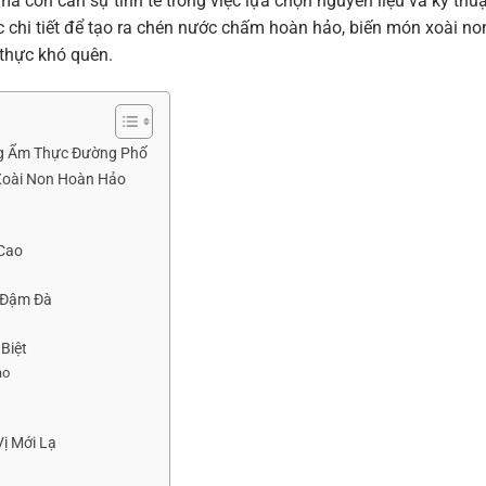
mà còn cần sự tinh tế trong việc lựa chọn nguyên liệu và kỹ thuậ
 chi tiết để tạo ra chén nước chấm hoàn hảo, biến món xoài no
thực khó quên.
ng Ẩm Thực Đường Phố
Xoài Non Hoàn Hảo
 Cao
 Đậm Đà
Biệt
ảo
ị Mới Lạ