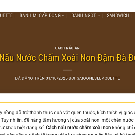
GUETTE
BÁNH MÌ CẤP ĐÔNG
BÁNH NGỌT
SANDWICH
CÁCH NẤU ĂN
Nấu Nước Chấm Xoài Non Đậm Đà Đ
ĐÃ ĐĂNG TRÊN
31/10/2025
BỞI
SAIGONESEBAGUETTE
 nồng đã trở thành thức quà vặt quen thuộc, kích thích vị giác
ả. Tuy nhiên, để nâng tầm hương vị của xoài non, một chén nước
sự khác biệt đáng kể.
Cách nấu nước chấm xoài non
không chỉ 