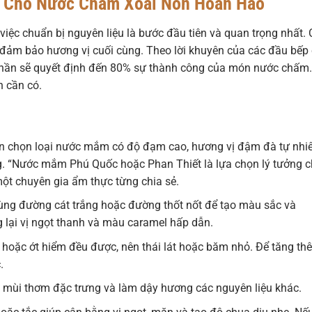
ị Cho Nước Chấm Xoài Non Hoàn Hảo
iệc chuẩn bị nguyên liệu là bước đầu tiên và quan trọng nhất.
ể đảm bảo hương vị cuối cùng. Theo lời khuyên của các đầu bếp
 phần sẽ quyết định đến 80% sự thành công của món nước chấm.
n cần có.
 chọn loại nước mắm có độ đạm cao, hương vị đậm đà tự nhi
. “Nước mắm Phú Quốc hoặc Phan Thiết là lựa chọn lý tưởng 
ột chuyên gia ẩm thực từng chia sẻ.
ng đường cát trắng hoặc đường thốt nốt để tạo màu sắc và
 lại vị ngọt thanh và màu caramel hấp dẫn.
g hoặc ớt hiểm đều được, nên thái lát hoặc băm nhỏ. Để tăng th
.
ạo mùi thơm đặc trưng và làm dậy hương các nguyên liệu khác.