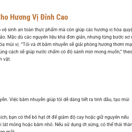
Cho Hương Vị Đỉnh Cao
 vệ sinh an toàn thực phẩm mà còn giúp các hương vị hòa quy
ảo. Mặc dù các nguyên liệu khá đơn giản, nhưng từng bước sơ 
u hóa mùi vị. “Tỏi và ớt băm nhuyễn sẽ giải phóng hương thơm m
 đúng cách sẽ giúp nước chấm có độ sánh mịn mong muốn,” the
 vặt.
ễn. Việc băm nhuyễn giúp tỏi dễ dàng tiết ra tinh dầu, tạo mùi
hích, bạn có thể bỏ hạt ớt để giảm độ cay hoặc giữ nguyên nếu
 lát mỏng hoặc băm nhỏ. Nếu sử dụng ớt sừng, có thể thái thà
đẹp mắt.