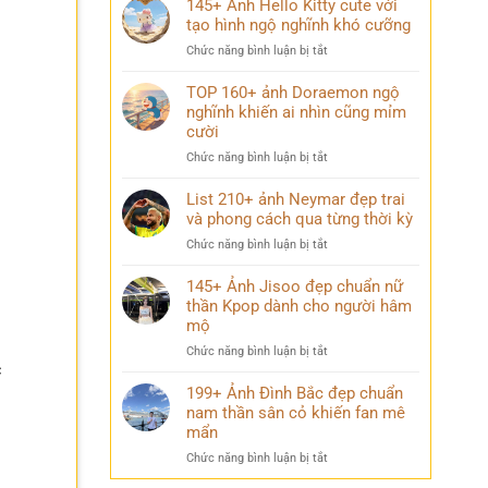
145+ Ảnh Hello Kitty cute với
trường
trai
tạo hình ngộ nghĩnh khó cưỡng
chất
đẹp
lượng
ở
Chức năng bình luận bị tắt
K9
cao
145+
cuốn
đầy
Ảnh
TOP 160+ ảnh Doraemon ngộ
hút
ý
Hello
nghĩnh khiến ai nhìn cũng mỉm
với
nghĩa
Kitty
cười
thần
cute
thái
ở
Chức năng bình luận bị tắt
với
chuẩn
TOP
tạo
nam
160+
List 210+ ảnh Neymar đẹp trai
hình
thần
ảnh
và phong cách qua từng thời kỳ
ngộ
Doraemon
nghĩnh
ở
Chức năng bình luận bị tắt
ngộ
khó
List
nghĩnh
cưỡng
210+
145+ Ảnh Jisoo đẹp chuẩn nữ
khiến
ảnh
thần Kpop dành cho người hâm
ai
Neymar
mộ
nhìn
đẹp
cũng
ở
Chức năng bình luận bị tắt
trai
mỉm
c
145+
và
cười
Ảnh
199+ Ảnh Đình Bắc đẹp chuẩn
phong
Jisoo
nam thần sân cỏ khiến fan mê
cách
đẹp
qua
mẩn
chuẩn
từng
ở
Chức năng bình luận bị tắt
nữ
thời
.
199+
thần
kỳ