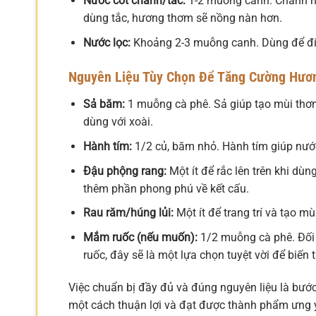
Nước cốt chanh/tắc:
1-2 muỗng canh. Chanh ho
dùng tắc, hương thơm sẽ nồng nàn hơn.
Nước lọc:
Khoảng 2-3 muỗng canh. Dùng để đi
Nguyên Liệu Tùy Chọn Để Tăng Cường Hươ
Sả băm:
1 muỗng cà phê. Sả giúp tạo mùi thơm
dùng với xoài.
Hành tím:
1/2 củ, băm nhỏ. Hành tím giúp nướ
Đậu phộng rang:
Một ít để rắc lên trên khi dù
thêm phần phong phú về kết cấu.
Rau răm/húng lủi:
Một ít để trang trí và tạo m
Mắm ruốc (nếu muốn):
1/2 muỗng cà phê. Đối 
ruốc, đây sẽ là một lựa chọn tuyệt vời để biến 
Việc chuẩn bị đầy đủ và đúng nguyên liệu là bướ
một cách thuận lợi và đạt được thành phẩm ưng ý