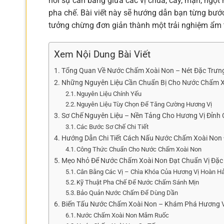
hỏi sự cân bằng giữa các vị chua, cay, mặn, ngọt 
pha chế. Bài viết này sẽ hướng dẫn bạn từng bước
tưởng chừng đơn giản thành một trải nghiệm ẩm 
Xem Nội Dung Bài Viết
Tổng Quan Về Nước Chấm Xoài Non – Nét Đặc Trư
Những Nguyên Liệu Cần Chuẩn Bị Cho Nước Chấm 
Nguyên Liệu Chính Yếu
Nguyên Liệu Tùy Chọn Để Tăng Cường Hương Vị
Sơ Chế Nguyên Liệu – Nền Tảng Cho Hương Vị Đỉnh
Các Bước Sơ Chế Chi Tiết
Hướng Dẫn Chi Tiết Cách Nấu Nước Chấm Xoài Non
Công Thức Chuẩn Cho Nước Chấm Xoài Non
Mẹo Nhỏ Để Nước Chấm Xoài Non Đạt Chuẩn Vị Đặc 
Cân Bằng Các Vị – Chìa Khóa Của Hương Vị Hoàn H
Kỹ Thuật Pha Chế Để Nước Chấm Sánh Mịn
Bảo Quản Nước Chấm Để Dùng Dần
Biến Tấu Nước Chấm Xoài Non – Khám Phá Hương V
Nước Chấm Xoài Non Mắm Ruốc