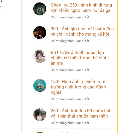
t
Chọn lọc 250+ ảnh kinh dị rùng
n
rợn khiến người xem nổi da gà
ở
Chức năng bình luận bị tắt
Chọn
lọc
300+ Ảnh girl che mặt buồn đẹp
250+
và chill dành cho mạng xã hội
ảnh
ở
Chức năng bình luận bị tắt
kinh
300+
dị
Ảnh
BST 270+ ảnh Shinobu đẹp
rùng
girl
chuẩn nữ thần trong thế giới
rợn
che
anime
khiến
mặt
người
ở
Chức năng bình luận bị tắt
buồn
xem
BST
đẹp
nổi
270+
150+ Hình ảnh ô nhiễm môi
và
da
ảnh
trường chất lượng cao đầy ý
chill
gà
Shinobu
dành
nghĩa
đẹp
cho
ở
Chức năng bình luận bị tắt
chuẩn
mạng
150+
nữ
xã
Hình
260+ Ảnh trai đẹp K9 cuốn hút
thần
hội
ảnh
với thần thái chuẩn nam thần
trong
ô
thế
ở
Chức năng bình luận bị tắt
nhiễm
giới
260+
môi
anime
Ảnh