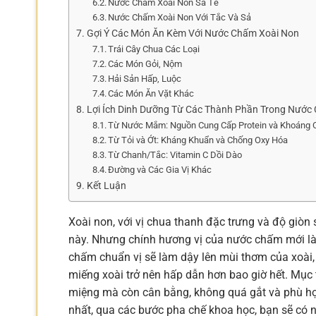
Nước Chấm Xoài Non Sa Tế
Nước Chấm Xoài Non Với Tắc Và Sả
Gợi Ý Các Món Ăn Kèm Với Nước Chấm Xoài Non
Trái Cây Chua Các Loại
Các Món Gỏi, Nộm
Hải Sản Hấp, Luộc
Các Món Ăn Vặt Khác
Lợi Ích Dinh Dưỡng Từ Các Thành Phần Trong Nước
Từ Nước Mắm: Nguồn Cung Cấp Protein và Khoáng 
Từ Tỏi và Ớt: Kháng Khuẩn và Chống Oxy Hóa
Từ Chanh/Tắc: Vitamin C Dồi Dào
Đường và Các Gia Vị Khác
Kết Luận
Xoài non, với vị chua thanh đặc trưng và độ giòn 
này. Nhưng chính hương vị của nước chấm mới là
chấm chuẩn vị sẽ làm dậy lên mùi thơm của xoài,
miếng xoài trở nên hấp dẫn hơn bao giờ hết. Mục 
miệng mà còn cân bằng, không quá gắt và phù hợp
nhất, qua các bước pha chế khoa học, bạn sẽ có 