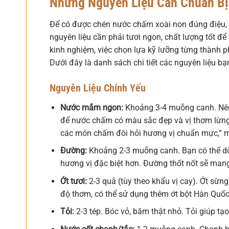
Những Nguyên Liệu Cần Chuẩn B
Để có được chén nước chấm xoài non đúng điệu, v
nguyên liệu cần phải tươi ngon, chất lượng tốt đ
kinh nghiệm, việc chọn lựa kỹ lưỡng từng thành
Dưới đây là danh sách chi tiết các nguyên liệu bạ
Nguyên Liệu Chính Yếu
Nước mắm ngon:
Khoảng 3-4 muỗng canh. Nên
để nước chấm có màu sắc đẹp và vị thơm lừng
các món chấm đòi hỏi hương vị chuẩn mực,” m
Đường:
Khoảng 2-3 muỗng canh. Bạn có thể dù
hương vị đặc biệt hơn. Đường thốt nốt sẽ mang
Ớt tươi:
2-3 quả (tùy theo khẩu vị cay). Ớt sừn
độ thơm, có thể sử dụng thêm ớt bột Hàn Quốc
Tỏi:
2-3 tép. Bóc vỏ, băm thật nhỏ. Tỏi giúp t