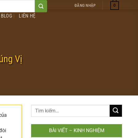
0
ĐĂNG NHẬP
BLOG
LIÊN HỆ
úng Vị
 của
đòi
BÀI VIẾT – KINH NGHIỆM