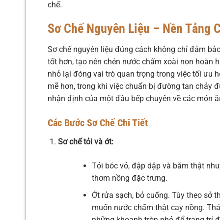
chế.
Sơ Chế Nguyên Liệu – Nền Tảng 
Sơ chế nguyên liệu đúng cách không chỉ đảm bảo
tốt hơn, tạo nên chén nước chấm xoài non hoàn h
nhỏ lại đóng vai trò quan trọng trong việc tối ư
mẽ hơn, trong khi việc chuẩn bị đường tan chảy
nhận định của một đầu bếp chuyên về các món ăn
Các Bước Sơ Chế Chi Tiết
Sơ chế tỏi và ớt:
Tỏi bóc vỏ, đập dập và băm thật nhuy
thơm nồng đặc trưng.
Ớt rửa sạch, bỏ cuống. Tùy theo sở t
muốn nước chấm thật cay nồng. Thái
những khoanh tròn nhỏ để trang trí 