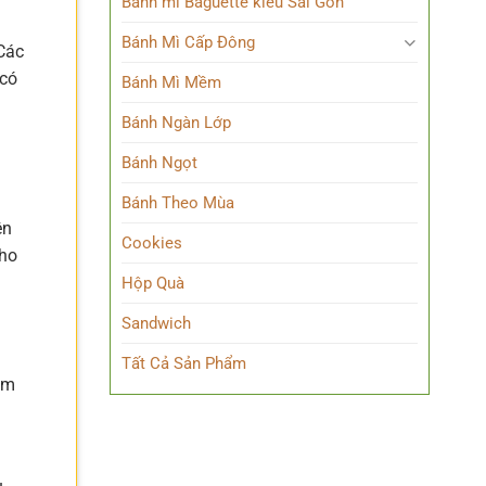
Bánh mì Baguette kiểu Sài Gòn
Bánh Mì Cấp Đông
 Các
 có
Bánh Mì Mềm
Bánh Ngàn Lớp
Bánh Ngọt
Bánh Theo Mùa
ên
Cookies
cho
Hộp Quà
Sandwich
Tất Cả Sản Phẩm
êm