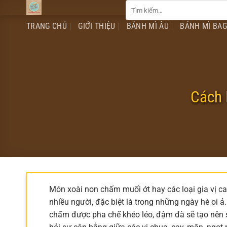
Tìm
Chuyển
kiếm:
đến
TRANG CHỦ
GIỚI THIỆU
BÁNH MÌ ÂU
BÁNH MÌ BA
nội
dung
Cách 
Món xoài non chấm muối ớt hay các loại gia vị cay
nhiều người, đặc biệt là trong những ngày hè oi 
chấm được pha chế khéo léo, đậm đà sẽ tạo nên 