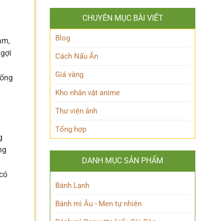
Ảnh
Kpop
Đình
dành
CHUYÊN MỤC BÀI VIẾT
Bắc
cho
đẹp
người
chuẩn
Blog
hâm
am,
nam
mộ
 gợi
thần
Cách Nấu Ăn
sân
cỏ
Giá vàng
sống
khiến
fan
g
Kho nhân vật anime
mê
mẩn
Thư viện ảnh
Tổng hợp
g
ng
DANH MỤC SẢN PHẨM
 có
Bánh Lạnh
Bánh mì Âu - Men tự nhiên