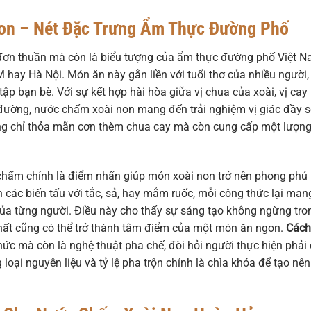
on – Nét Đặc Trưng Ẩm Thực Đường Phố
 đơn thuần mà còn là biểu tượng của ẩm thực đường phố Việt N
 hay Hà Nội. Món ăn này gắn liền với tuổi thơ của nhiều người,
p bạn bè. Với sự kết hợp hài hòa giữa vị chua của xoài, vị cay
 đường, nước chấm xoài non mang đến trải nghiệm vị giác đầy 
ng chỉ thỏa mãn cơn thèm chua cay mà còn cung cấp một lượn
 chấm chính là điểm nhấn giúp món xoài non trở nên phong phú
ác biến tấu với tắc, sả, hay mắm ruốc, mỗi công thức lại man
 của từng người. Điều này cho thấy sự sáng tạo không ngừng tro
nhất cũng có thể trở thành tâm điểm của một món ăn ngon.
Cách
ức mà còn là nghệ thuật pha chế, đòi hỏi người thực hiện phải
 loại nguyên liệu và tỷ lệ pha trộn chính là chìa khóa để tạo nên