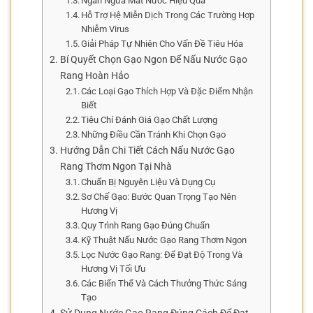
Ngăn Ngừa Mất Nước Hiệu Quả
Hỗ Trợ Hệ Miễn Dịch Trong Các Trường Hợp
Nhiễm Virus
Giải Pháp Tự Nhiên Cho Vấn Đề Tiêu Hóa
Bí Quyết Chọn Gạo Ngon Để Nấu Nước Gạo
Rang Hoàn Hảo
Các Loại Gạo Thích Hợp Và Đặc Điểm Nhận
Biết
Tiêu Chí Đánh Giá Gạo Chất Lượng
Những Điều Cần Tránh Khi Chọn Gạo
Hướng Dẫn Chi Tiết Cách Nấu Nước Gạo
Rang Thơm Ngon Tại Nhà
Chuẩn Bị Nguyên Liệu Và Dụng Cụ
Sơ Chế Gạo: Bước Quan Trọng Tạo Nên
Hương Vị
Quy Trình Rang Gạo Đúng Chuẩn
Kỹ Thuật Nấu Nước Gạo Rang Thơm Ngon
Lọc Nước Gạo Rang: Để Đạt Độ Trong Và
Hương Vị Tối Ưu
Các Biến Thể Và Cách Thưởng Thức Sáng
Tạo