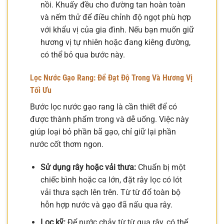
nồi. Khuấy đều cho đường tan hoàn toàn
và nếm thử để điều chỉnh độ ngọt phù hợp
với khẩu vị của gia đình. Nếu bạn muốn giữ
hương vị tự nhiên hoặc đang kiêng đường,
có thể bỏ qua bước này.
Lọc Nước Gạo Rang: Để Đạt Độ Trong Và Hương Vị
Tối Ưu
Bước lọc nước gạo rang là cần thiết để có
được thành phẩm trong và dễ uống. Việc này
giúp loại bỏ phần bã gạo, chỉ giữ lại phần
nước cốt thơm ngon.
Sử dụng rây hoặc vải thưa:
Chuẩn bị một
chiếc bình hoặc ca lớn, đặt rây lọc có lót
vải thưa sạch lên trên. Từ từ đổ toàn bộ
hỗn hợp nước và gạo đã nấu qua rây.
Lọc kỹ:
Để nước chảy từ từ qua rây, có thể