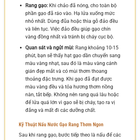
Rang gạo:
Khi chảo đã nóng, cho toàn bộ
phần gạo đã ráo vào. Hạ lửa xuống mức
nhỏ nhất. Dùng đũa hoặc thìa gỗ đảo đều
và liên tục. Việc đảo đều giúp gạo chín
vàng đồng nhất và tránh bị cháy cục bộ.
Quan sát và ngửi mùi:
Rang khoảng 10-15
phút, bạn sẽ thấy hạt gạo dần chuyển sang
màu vàng nhạt, sau đó là màu vàng cánh
gián đẹp mắt và có mùi thơm thoang
thoảng đặc trưng. Khi gạo đã đạt được
màu vàng đều và tỏa hương thơm nồng
nàn, tắt bếp. Không nên rang quá lâu hoặc
để lửa quá lớn vì gạo sẽ bị cháy, tạo ra vị
đắng và mất đi các dưỡng chất.
Kỹ Thuật Nấu Nước Gạo Rang Thơm Ngon
Sau khi rang gạo, bước tiếp theo là nấu để các