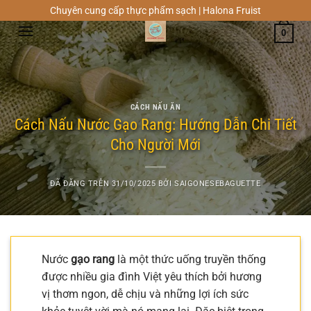
Chuyển
Chuyên cung cấp thực phẩm sạch | Halona Fruist
đến
0
nội
dung
CÁCH NẤU ĂN
Cách Nấu Nước Gạo Rang: Hướng Dẫn Chi Tiết
Cho Người Mới
ĐÃ ĐĂNG TRÊN
31/10/2025
BỞI
SAIGONESEBAGUETTE
Nước
gạo rang
là một thức uống truyền thống
được nhiều gia đình Việt yêu thích bởi hương
vị thơm ngon, dễ chịu và những lợi ích sức