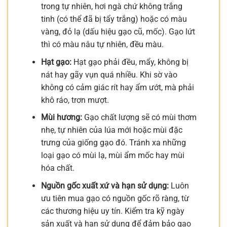
trong tự nhiên, hơi ngà chứ không trắng
tinh (có thể đã bị tẩy trắng) hoặc có màu
vàng, đỏ lạ (dấu hiệu gạo cũ, mốc). Gạo lứt
thì có màu nâu tự nhiên, đều màu.
Hạt gạo:
Hạt gạo phải đều, mẩy, không bị
nát hay gãy vụn quá nhiều. Khi sờ vào
không có cảm giác rít hay ẩm ướt, mà phải
khô ráo, trơn mượt.
Mùi hương:
Gạo chất lượng sẽ có mùi thơm
nhẹ, tự nhiên của lúa mới hoặc mùi đặc
trưng của giống gạo đó. Tránh xa những
loại gạo có mùi lạ, mùi ẩm mốc hay mùi
hóa chất.
Nguồn gốc xuất xứ và hạn sử dụng:
Luôn
ưu tiên mua gạo có nguồn gốc rõ ràng, từ
các thương hiệu uy tín. Kiểm tra kỹ ngày
sản xuất và hạn sử dụng để đảm bảo gạo