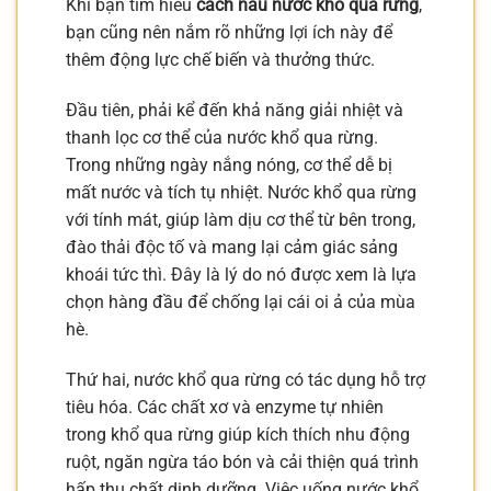
Khi bạn tìm hiểu
cách nấu nước khổ qua rừng
,
bạn cũng nên nắm rõ những lợi ích này để
thêm động lực chế biến và thưởng thức.
Đầu tiên, phải kể đến khả năng giải nhiệt và
thanh lọc cơ thể của nước khổ qua rừng.
Trong những ngày nắng nóng, cơ thể dễ bị
mất nước và tích tụ nhiệt. Nước khổ qua rừng
với tính mát, giúp làm dịu cơ thể từ bên trong,
đào thải độc tố và mang lại cảm giác sảng
khoái tức thì. Đây là lý do nó được xem là lựa
chọn hàng đầu để chống lại cái oi ả của mùa
hè.
Thứ hai, nước khổ qua rừng có tác dụng hỗ trợ
tiêu hóa. Các chất xơ và enzyme tự nhiên
trong khổ qua rừng giúp kích thích nhu động
ruột, ngăn ngừa táo bón và cải thiện quá trình
hấp thu chất dinh dưỡng. Việc uống nước khổ