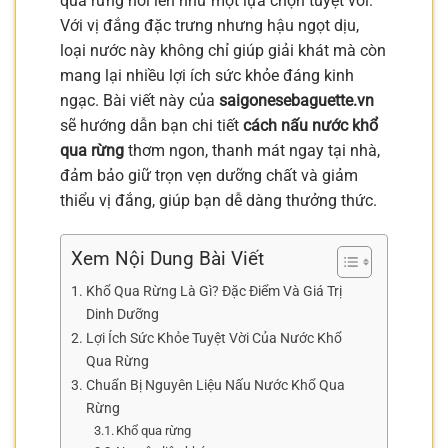
qua rừng nổi lên như một lựa chọn tuyệt vời.
Với vị đắng đặc trưng nhưng hậu ngọt dịu,
loại nước này không chỉ giúp giải khát mà còn
mang lại nhiều lợi ích sức khỏe đáng kinh
ngạc. Bài viết này của
saigonesebaguette.vn
sẽ hướng dẫn bạn chi tiết
cách nấu nước khổ
qua rừng
thơm ngon, thanh mát ngay tại nhà,
đảm bảo giữ trọn vẹn dưỡng chất và giảm
thiểu vị đắng, giúp bạn dễ dàng thưởng thức.
Xem Nội Dung Bài Viết
Khổ Qua Rừng Là Gì? Đặc Điểm Và Giá Trị
Dinh Dưỡng
Lợi Ích Sức Khỏe Tuyệt Vời Của Nước Khổ
Qua Rừng
Chuẩn Bị Nguyên Liệu Nấu Nước Khổ Qua
Rừng
Khổ qua rừng