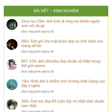
BÀI VIẾT – KINH NGHIỆM
Chọn lọc 250+ ảnh kinh dị rùng rợn khiến người
xem nổi da gà
ở
Chức năng bình luận bị tắt
Chọn
lọc
300+ Ảnh girl che mặt buồn đẹp và chill dành cho
250+
mạng xã hội
ảnh
ở
Chức năng bình luận bị tắt
kinh
300+
dị
Ảnh
BST 270+ ảnh Shinobu đẹp chuẩn nữ thần trong
rùng
girl
thế giới anime
rợn
che
khiến
ở
Chức năng bình luận bị tắt
mặt
người
BST
buồn
xem
270+
150+ Hình ảnh ô nhiễm môi trường chất lượng cao
đẹp
nổi
ảnh
đầy ý nghĩa
và
da
Shinobu
chill
gà
ở
Chức năng bình luận bị tắt
đẹp
dành
150+
chuẩn
cho
Hình
260+ Ảnh trai đẹp K9 cuốn hút với thần thái chuẩn
nữ
mạng
ảnh
nam thần
thần
xã
ô
trong
hội
ở
Chức năng bình luận bị tắt