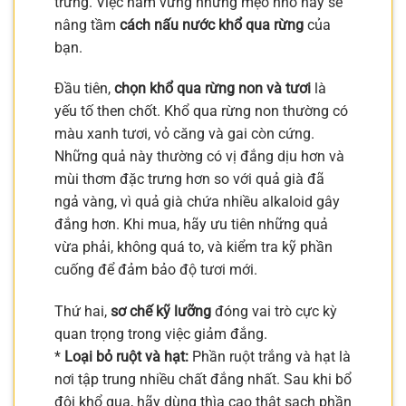
trưng. Việc nắm vững những mẹo nhỏ này sẽ
nâng tầm
cách nấu nước khổ qua rừng
của
bạn.
Đầu tiên,
chọn khổ qua rừng non và tươi
là
yếu tố then chốt. Khổ qua rừng non thường có
màu xanh tươi, vỏ căng và gai còn cứng.
Những quả này thường có vị đắng dịu hơn và
mùi thơm đặc trưng hơn so với quả già đã
ngả vàng, vì quả già chứa nhiều alkaloid gây
đắng hơn. Khi mua, hãy ưu tiên những quả
vừa phải, không quá to, và kiểm tra kỹ phần
cuống để đảm bảo độ tươi mới.
Thứ hai,
sơ chế kỹ lưỡng
đóng vai trò cực kỳ
quan trọng trong việc giảm đắng.
*
Loại bỏ ruột và hạt:
Phần ruột trắng và hạt là
nơi tập trung nhiều chất đắng nhất. Sau khi bổ
đôi khổ qua, hãy dùng thìa cạo thật sạch phần