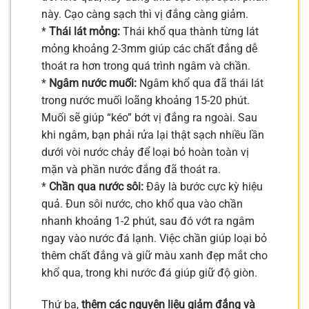
này. Cạo càng sạch thì vị đắng càng giảm.
*
Thái lát mỏng:
Thái khổ qua thành từng lát
mỏng khoảng 2-3mm giúp các chất đắng dễ
thoát ra hơn trong quá trình ngâm và chần.
*
Ngâm nước muối:
Ngâm khổ qua đã thái lát
trong nước muối loãng khoảng 15-20 phút.
Muối sẽ giúp “kéo” bớt vị đắng ra ngoài. Sau
khi ngâm, bạn phải rửa lại thật sạch nhiều lần
dưới vòi nước chảy để loại bỏ hoàn toàn vị
mặn và phần nước đắng đã thoát ra.
*
Chần qua nước sôi:
Đây là bước cực kỳ hiệu
quả. Đun sôi nước, cho khổ qua vào chần
nhanh khoảng 1-2 phút, sau đó vớt ra ngâm
ngay vào nước đá lạnh. Việc chần giúp loại bỏ
thêm chất đắng và giữ màu xanh đẹp mắt cho
khổ qua, trong khi nước đá giúp giữ độ giòn.
Thứ ba,
thêm các nguyên liệu giảm đắng và