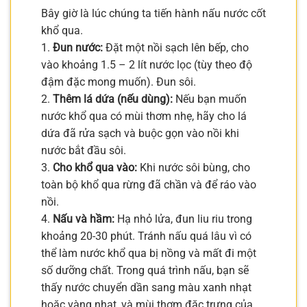
Bây giờ là lúc chúng ta tiến hành nấu nước cốt
khổ qua.
1.
Đun nước:
Đặt một nồi sạch lên bếp, cho
vào khoảng 1.5 – 2 lít nước lọc (tùy theo độ
đậm đặc mong muốn). Đun sôi.
2.
Thêm lá dứa (nếu dùng):
Nếu bạn muốn
nước khổ qua có mùi thơm nhẹ, hãy cho lá
dứa đã rửa sạch và buộc gọn vào nồi khi
nước bắt đầu sôi.
3.
Cho khổ qua vào:
Khi nước sôi bùng, cho
toàn bộ khổ qua rừng đã chần và để ráo vào
nồi.
4.
Nấu và hầm:
Hạ nhỏ lửa, đun liu riu trong
khoảng 20-30 phút. Tránh nấu quá lâu vì có
thể làm nước khổ qua bị nồng và mất đi một
số dưỡng chất. Trong quá trình nấu, bạn sẽ
thấy nước chuyển dần sang màu xanh nhạt
hoặc vàng nhạt, và mùi thơm đặc trưng của