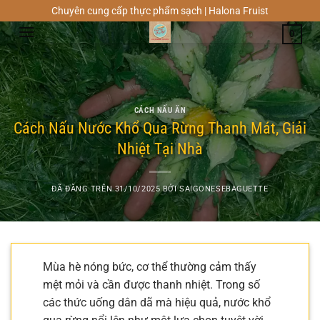
Chuyển
Chuyên cung cấp thực phẩm sạch | Halona Fruist
đến
0
nội
dung
CÁCH NẤU ĂN
Cách Nấu Nước Khổ Qua Rừng Thanh Mát, Giải
Nhiệt Tại Nhà
ĐÃ ĐĂNG TRÊN
31/10/2025
BỞI
SAIGONESEBAGUETTE
Mùa hè nóng bức, cơ thể thường cảm thấy
mệt mỏi và cần được thanh nhiệt. Trong số
các thức uống dân dã mà hiệu quả, nước khổ