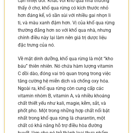
cận nhiệt đới. Khác với khổ qua nhà thường
thấy ở chợ, khổ qua rừng có kích thước nhỏ
hơn đáng kể, vỏ sần sùi với nhiều gai nhọn li
ti, và màu xanh đậm hơn. Vị của khổ qua rừng
thường đắng hơn so với khổ qua nhà, nhưng
chính điều này lại làm nên giá trị dược liệu
đặc trưng của nó.
Về mặt dinh dưỡng, khổ qua rừng là một “kho
báu” thiên nhiên. Nó chứa hàm lượng vitamin
C dồi dào, đóng vai trò quan trọng trong việc
tăng cường hệ miễn dịch và chống oxy hóa.
Ngoài ra, khổ qua rừng còn cung cấp các
vitamin nhóm B, vitamin A, và nhiều khoáng
chất thiết yếu như kali, magie, kẽm, sắt, và
phốt pho. Một trong những hợp chất nổi bật
nhất trong khổ qua rừng là charantin, một
chất có khả năng hỗ trợ điều hòa đường
huyết, làm cho nó trở thành loại thực phẩm