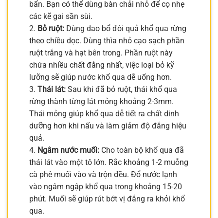
bẩn. Bạn có thể dùng bàn chải nhỏ để cọ nhẹ
các kẽ gai sần sùi.
2.
Bỏ ruột:
Dùng dao bổ đôi quả khổ qua rừng
theo chiều dọc. Dùng thìa nhỏ cạo sạch phần
ruột trắng và hạt bên trong. Phần ruột này
chứa nhiều chất đắng nhất, việc loại bỏ kỹ
lưỡng sẽ giúp nước khổ qua dễ uống hơn.
3.
Thái lát:
Sau khi đã bỏ ruột, thái khổ qua
rừng thành từng lát mỏng khoảng 2-3mm.
Thái mỏng giúp khổ qua dễ tiết ra chất dinh
dưỡng hơn khi nấu và làm giảm độ đắng hiệu
quả.
4.
Ngâm nước muối:
Cho toàn bộ khổ qua đã
thái lát vào một tô lớn. Rắc khoảng 1-2 muỗng
cà phê muối vào và trộn đều. Đổ nước lạnh
vào ngâm ngập khổ qua trong khoảng 15-20
phút. Muối sẽ giúp rút bớt vị đắng ra khỏi khổ
qua.