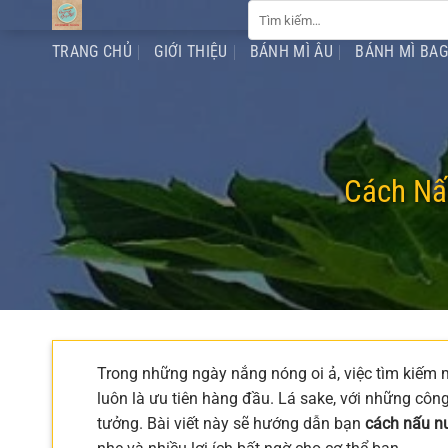
Tìm
Chuyển
kiếm:
đến
TRANG CHỦ
GIỚI THIỆU
BÁNH MÌ ÂU
BÁNH MÌ BA
nội
dung
Cách Nấ
Trong những ngày nắng nóng oi ả, việc tìm kiếm m
luôn là ưu tiên hàng đầu. Lá sake, với những công 
tưởng. Bài viết này sẽ hướng dẫn bạn
cách nấu n