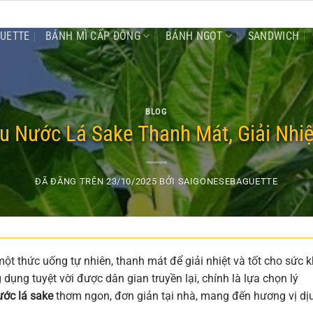
GUETTE
BÁNH MÌ CẤP ĐÔNG
BÁNH NGỌT
SANDWICH
BLOG
u Nước Lá Sake Thanh Mát, Giải Nhiệ
ĐÃ ĐĂNG TRÊN
23/10/2025
BỞI
SAIGONESEBAGUETTE
ột thức uống tự nhiên, thanh mát để giải nhiệt và tốt cho sức 
dụng tuyệt vời được dân gian truyền lại, chính là lựa chọn lý
ước lá sake
thơm ngon, đơn giản tại nhà, mang đến hương vị dị