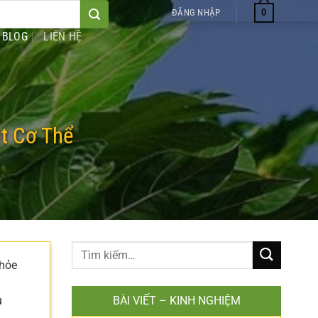
0
ĐĂNG NHẬP
BLOG
LIÊN HỆ
t Cơ Thể
khỏe
u
BÀI VIẾT – KINH NGHIỆM