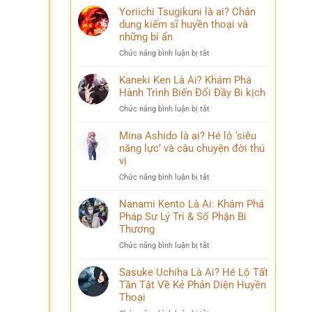
Yoriichi Tsugikuni là ai? Chân
dung kiếm sĩ huyền thoại và
những bí ẩn
ở
Chức năng bình luận bị tắt
Yoriichi
Tsugikuni
Kaneki Ken Là Ai? Khám Phá
là
Hành Trình Biến Đổi Đầy Bi kịch
ai?
ở
Chức năng bình luận bị tắt
Chân
Kaneki
dung
Ken
Mina Ashido là ai? Hé lộ ‘siêu
kiếm
Là
năng lực’ và câu chuyện đời thú
sĩ
Ai?
vị
huyền
Khám
thoại
ở
Chức năng bình luận bị tắt
Phá
và
Mina
Hành
những
Ashido
Nanami Kento Là Ai: Khám Phá
Trình
bí
là
Pháp Sư Lý Trí & Số Phận Bi
Biến
ẩn
ai?
Đổi
Thương
Hé
Đầy
ở
Chức năng bình luận bị tắt
lộ
Bi
Nanami
‘siêu
kịch
Kento
Sasuke Uchiha Là Ai? Hé Lộ Tất
năng
Là
Tần Tật Về Kẻ Phản Diện Huyền
lực’
Ai:
và
Thoại
Khám
câu