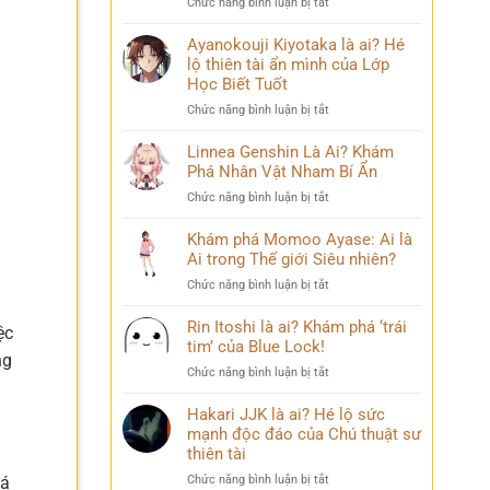
ở
Chức năng bình luận bị tắt
Phá
chuyện
Sasuke
Pháp
đời
Uchiha
Ayanokouji Kiyotaka là ai? Hé
Sư
thú
Là
lộ thiên tài ẩn mình của Lớp
Lý
vị
Ai?
Trí
Học Biết Tuốt
Hé
&
ở
Chức năng bình luận bị tắt
Lộ
Số
Ayanokouji
Tất
Phận
Kiyotaka
Linnea Genshin Là Ai? Khám
Tần
Bi
là
Phá Nhân Vật Nham Bí Ẩn
Tật
Thương
ai?
Về
ở
Chức năng bình luận bị tắt
Hé
Kẻ
Linnea
lộ
Phản
Genshin
Khám phá Momoo Ayase: Ai là
thiên
Diện
Là
Ai trong Thế giới Siêu nhiên?
tài
Huyền
Ai?
ẩn
Thoại
ở
Chức năng bình luận bị tắt
Khám
mình
Khám
Phá
của
phá
Rin Itoshi là ai? Khám phá ‘trái
Nhân
ệc
Lớp
Momoo
tim’ của Blue Lock!
Vật
Học
ng
Ayase:
Nham
Biết
ở
Chức năng bình luận bị tắt
Ai
Bí
Tuốt
Rin
là
Ẩn
Itoshi
Hakari JJK là ai? Hé lộ sức
Ai
là
mạnh độc đáo của Chú thuật sư
trong
ai?
thiên tài
Thế
Khám
giới
ở
Chức năng bình luận bị tắt
lá
phá
Siêu