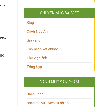
Hakari
‘trái
nhiên?
g lá
JJK
tim’
là
của
CHUYÊN MỤC BÀI VIẾT
ai?
Blue
Hé
Lock!
lộ
Blog
sức
mạnh
Cách Nấu Ăn
độc
iểu,
đáo
Giá vàng
của
Chú
Kho nhân vật anime
thuật
sư
ăng
Thư viện ảnh
thiên
tài
Tổng hợp
DANH MỤC SẢN PHẨM
Bánh Lạnh
Bánh mì Âu - Men tự nhiên