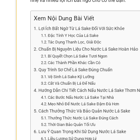
nhẹ và nhiều lợi ích bất ngờ cho cơ thể bạn.
Xem Nội Dung Bài Viết
Lợi Ích Bất Ngờ Từ Lá Sake Đối Với Sức Khỏe
Đặc Tính Y Học Của Lá Sake
Tác Dụng Thanh Lọc, Giải Độc
Chuẩn Bị Nguyên Liệu Cho Nước Lá Sake Hoàn Hảo
Bí Quyết Chọn Lá Sake Tươi Ngon
Các Thành Phần Khác Cần Có
Quy Trình Sơ Chế Lá Sake Đúng Chuẩn
Vệ Sinh Lá Sake Kỹ Lưỡng
Cắt Và Chuẩn Bị Lá Để Nấu
Hướng Dẫn Chi Tiết Cách Nấu Nước Lá Sake Thơm 
Các Bước Nấu Nước Lá Sake Tại Nhà
Mẹo Nhỏ Để Nước Lá Sake Đậm Đà Hơn
Cách Thưởng Thức Và Bảo Quản Nước Lá Sake
Thưởng Thức Nước Lá Sake Đúng Cách
Thời Gian Bảo Quản Tối Ưu
Lưu Ý Quan Trọng Khi Sử Dụng Nước Lá Sake
Liều Lượng Sử Dụng Hợp Lý