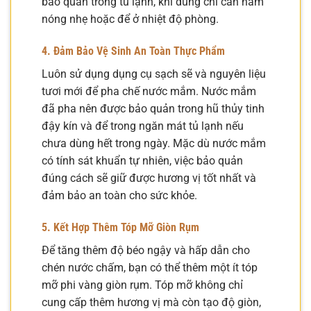
bảo quản trong tủ lạnh, khi dùng chỉ cần hâm
nóng nhẹ hoặc để ở nhiệt độ phòng.
4. Đảm Bảo Vệ Sinh An Toàn Thực Phẩm
Luôn sử dụng dụng cụ sạch sẽ và nguyên liệu
tươi mới để pha chế nước mắm. Nước mắm
đã pha nên được bảo quản trong hũ thủy tinh
đậy kín và để trong ngăn mát tủ lạnh nếu
chưa dùng hết trong ngày. Mặc dù nước mắm
có tính sát khuẩn tự nhiên, việc bảo quản
đúng cách sẽ giữ được hương vị tốt nhất và
đảm bảo an toàn cho sức khỏe.
5. Kết Hợp Thêm Tóp Mỡ Giòn Rụm
Để tăng thêm độ béo ngậy và hấp dẫn cho
chén nước chấm, bạn có thể thêm một ít tóp
mỡ phi vàng giòn rụm. Tóp mỡ không chỉ
cung cấp thêm hương vị mà còn tạo độ giòn,