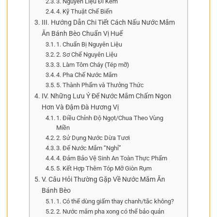
3. Nguyên Liệu Đi Kèm
4. Kỹ Thuật Chế Biến
III. Hướng Dẫn Chi Tiết Cách Nấu Nước Mắm
Ăn Bánh Bèo Chuẩn Vị Huế
1. Chuẩn Bị Nguyên Liệu
2. Sơ Chế Nguyên Liệu
3. Làm Tôm Cháy (Tép mỡ)
4. Pha Chế Nước Mắm
5. Thành Phẩm và Thưởng Thức
IV. Những Lưu Ý Để Nước Mắm Chấm Ngon
Hơn Và Đậm Đà Hương Vị
1. Điều Chỉnh Độ Ngọt/Chua Theo Vùng
Miền
2. Sử Dụng Nước Dừa Tươi
3. Để Nước Mắm “Nghỉ”
4. Đảm Bảo Vệ Sinh An Toàn Thực Phẩm
5. Kết Hợp Thêm Tóp Mỡ Giòn Rụm
V. Câu Hỏi Thường Gặp Về Nước Mắm Ăn
Bánh Bèo
1. Có thể dùng giấm thay chanh/tắc không?
2. Nước mắm pha xong có thể bảo quản