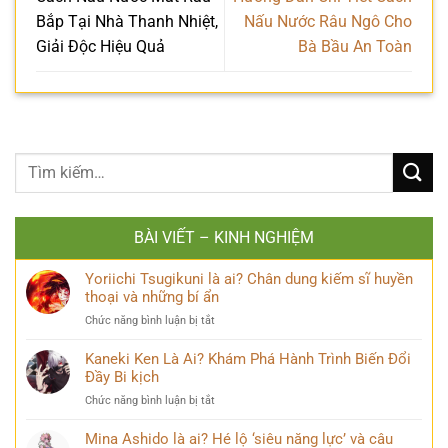
Bắp Tại Nhà Thanh Nhiệt,
Nấu Nước Râu Ngô Cho
Giải Độc Hiệu Quả
Bà Bầu An Toàn
BÀI VIẾT – KINH NGHIỆM
Yoriichi Tsugikuni là ai? Chân dung kiếm sĩ huyền
thoại và những bí ẩn
ở
Chức năng bình luận bị tắt
Yoriichi
Tsugikuni
Kaneki Ken Là Ai? Khám Phá Hành Trình Biến Đổi
là
Đầy Bi kịch
ai?
ở
Chức năng bình luận bị tắt
Chân
Kaneki
dung
Ken
Mina Ashido là ai? Hé lộ ‘siêu năng lực’ và câu
kiếm