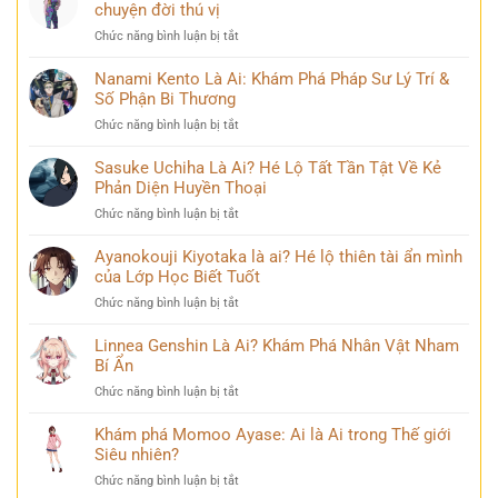
Là
chuyện đời thú vị
sĩ
Ai?
huyền
ở
Chức năng bình luận bị tắt
Khám
thoại
Mina
Phá
và
Ashido
Nanami Kento Là Ai: Khám Phá Pháp Sư Lý Trí &
Hành
những
là
Số Phận Bi Thương
Trình
bí
ai?
Biến
ẩn
ở
Chức năng bình luận bị tắt
Hé
Đổi
Nanami
lộ
Đầy
Kento
Sasuke Uchiha Là Ai? Hé Lộ Tất Tần Tật Về Kẻ
‘siêu
Bi
Là
Phản Diện Huyền Thoại
năng
kịch
Ai:
lực’
ở
Chức năng bình luận bị tắt
Khám
và
Sasuke
Phá
câu
Uchiha
Ayanokouji Kiyotaka là ai? Hé lộ thiên tài ẩn mình
Pháp
chuyện
Là
của Lớp Học Biết Tuốt
Sư
đời
Ai?
Lý
thú
ở
Chức năng bình luận bị tắt
Hé
Trí
vị
Ayanokouji
Lộ
&
Kiyotaka
Linnea Genshin Là Ai? Khám Phá Nhân Vật Nham
Tất
Số
là
Bí Ẩn
Tần
Phận
ai?
Tật
Bi
ở
Chức năng bình luận bị tắt
Hé
Về
Thương
Linnea
lộ
Kẻ
Genshin
Khám phá Momoo Ayase: Ai là Ai trong Thế giới
thiên
Phản
Là
Siêu nhiên?
tài
Diện
Ai?
ẩn
Huyền
ở
Chức năng bình luận bị tắt
Khám
mình
Thoại