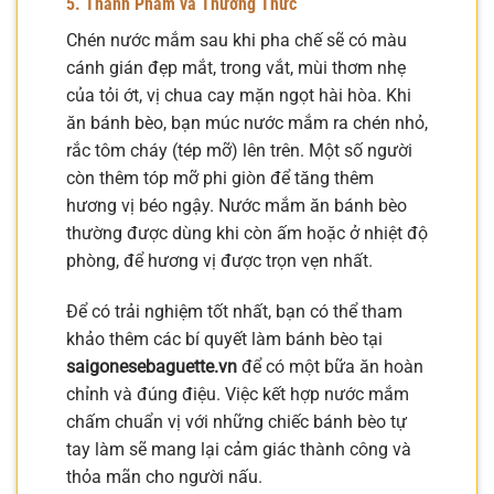
5. Thành Phẩm và Thưởng Thức
Chén nước mắm sau khi pha chế sẽ có màu
cánh gián đẹp mắt, trong vắt, mùi thơm nhẹ
của tỏi ớt, vị chua cay mặn ngọt hài hòa. Khi
ăn bánh bèo, bạn múc nước mắm ra chén nhỏ,
rắc tôm cháy (tép mỡ) lên trên. Một số người
còn thêm tóp mỡ phi giòn để tăng thêm
hương vị béo ngậy. Nước mắm ăn bánh bèo
thường được dùng khi còn ấm hoặc ở nhiệt độ
phòng, để hương vị được trọn vẹn nhất.
Để có trải nghiệm tốt nhất, bạn có thể tham
khảo thêm các bí quyết làm bánh bèo tại
saigonesebaguette.vn
để có một bữa ăn hoàn
chỉnh và đúng điệu. Việc kết hợp nước mắm
chấm chuẩn vị với những chiếc bánh bèo tự
tay làm sẽ mang lại cảm giác thành công và
thỏa mãn cho người nấu.