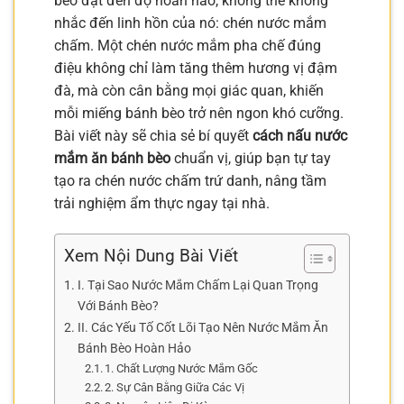
bèo đạt đến độ hoàn hảo, không thể không
nhắc đến linh hồn của nó: chén nước mắm
chấm. Một chén nước mắm pha chế đúng
điệu không chỉ làm tăng thêm hương vị đậm
đà, mà còn cân bằng mọi giác quan, khiến
mỗi miếng bánh bèo trở nên ngon khó cưỡng.
Bài viết này sẽ chia sẻ bí quyết
cách nấu nước
mắm ăn bánh bèo
chuẩn vị, giúp bạn tự tay
tạo ra chén nước chấm trứ danh, nâng tầm
trải nghiệm ẩm thực ngay tại nhà.
Xem Nội Dung Bài Viết
I. Tại Sao Nước Mắm Chấm Lại Quan Trọng
Với Bánh Bèo?
II. Các Yếu Tố Cốt Lõi Tạo Nên Nước Mắm Ăn
Bánh Bèo Hoàn Hảo
1. Chất Lượng Nước Mắm Gốc
2. Sự Cân Bằng Giữa Các Vị