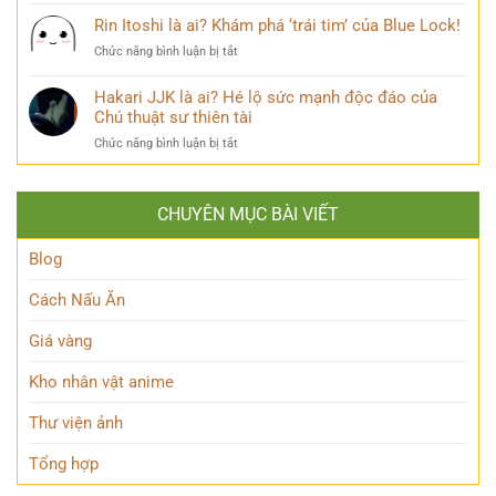
Khám
Phá
của
phá
Rin Itoshi là ai? Khám phá ‘trái tim’ của Blue Lock!
Nhân
Lớp
Momoo
Vật
Học
ở
Chức năng bình luận bị tắt
Ayase:
Nham
Biết
Rin
Ai
Bí
Tuốt
Itoshi
Hakari JJK là ai? Hé lộ sức mạnh độc đáo của
là
Ẩn
là
Ai
Chú thuật sư thiên tài
ai?
trong
ở
Chức năng bình luận bị tắt
Khám
Thế
Hakari
phá
giới
JJK
‘trái
Siêu
là
tim’
nhiên?
CHUYÊN MỤC BÀI VIẾT
ai?
của
Hé
Blue
lộ
Blog
Lock!
sức
mạnh
Cách Nấu Ăn
độc
đáo
Giá vàng
của
Chú
Kho nhân vật anime
thuật
sư
Thư viện ảnh
thiên
tài
Tổng hợp