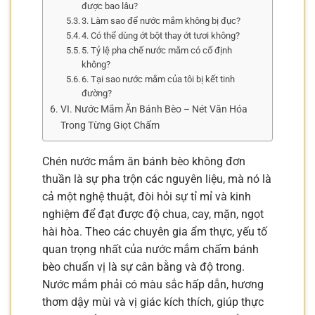
được bao lâu?
3. Làm sao để nước mắm không bị đục?
4. Có thể dùng ớt bột thay ớt tươi không?
5. Tỷ lệ pha chế nước mắm có cố định
không?
6. Tại sao nước mắm của tôi bị kết tinh
đường?
VI. Nước Mắm Ăn Bánh Bèo – Nét Văn Hóa
Trong Từng Giọt Chấm
Chén nước mắm ăn bánh bèo không đơn
thuần là sự pha trộn các nguyên liệu, mà nó là
cả một nghệ thuật, đòi hỏi sự tỉ mỉ và kinh
nghiệm để đạt được độ chua, cay, mặn, ngọt
hài hòa. Theo các chuyên gia ẩm thực, yếu tố
quan trọng nhất của nước mắm chấm bánh
bèo chuẩn vị là sự cân bằng và độ trong.
Nước mắm phải có màu sắc hấp dẫn, hương
thơm dậy mùi và vị giác kích thích, giúp thực