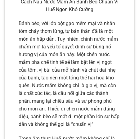
Cách Nấu Nước Mắm Ăn Bánh Bèo Chuẩn Vị
Huế Ngon Khó Cưỡng
Bánh bèo, với lớp bột gạo mềm mại và nhân
tôm cháy thơm lừng, tự bản thân đã là một
món ăn hấp dẫn. Tuy nhiên, chính nước mắm
chấm mới là yếu tố quyết định sự bùng nổ
hương vị của món ăn này. Một chén nước
mắm pha chế tinh tế sẽ làm bật lên vị ngọt
của tôm, vị bùi của mỡ hành và chút dai nhẹ
của bánh, tạo nên một tổng thể hài hòa khó
quên. Nước mắm không chỉ là gia vị, mà còn
là chất xúc tác, là cầu nối giữa các thành
phần, mang lại chiều sâu và sự phong phú
cho món ăn. Thiếu đi chén nước mắm đúng
điệu, bánh bèo sẽ mất đi một phần lớn sự hấp
dẫn và không thể gọi là “chuẩn vị”.
Trong ẩm thực Huế, nước mắm không chỉ là