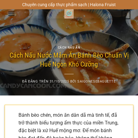
Chuyển
Chuyên cung cấp thực phẩm sạch | Halona Fruist
đến
0
nội
dung
CÁCH NẤU ĂN
Cách Nấu Nước Mắm Ăn Bánh Bèo Chuẩn Vị
Huế Ngon Khó Cưỡng
ĐÃ ĐĂNG TRÊN
31/10/2025
BỞI
SAIGONESEBAGUETTE
Bánh bèo chén, món ăn dân dã mà tinh tế, đã
trở thành biểu tượng ẩm thực của miền Trung,
đặc biệt là xứ Huế mộng mơ. Để món bánh