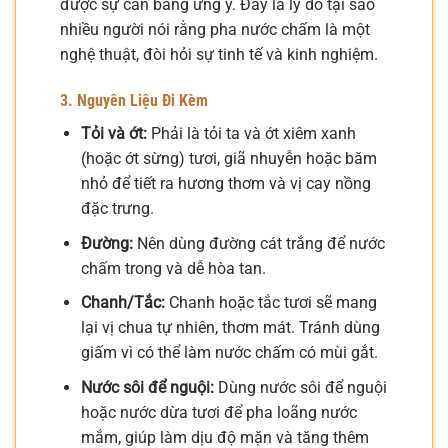
được sự cân bằng ưng ý. Đây là lý do tại sao
nhiều người nói rằng pha nước chấm là một
nghệ thuật, đòi hỏi sự tinh tế và kinh nghiệm.
3. Nguyên Liệu Đi Kèm
Tỏi và ớt:
Phải là tỏi ta và ớt xiêm xanh
(hoặc ớt sừng) tươi, giã nhuyễn hoặc băm
nhỏ để tiết ra hương thơm và vị cay nồng
đặc trưng.
Đường:
Nên dùng đường cát trắng để nước
chấm trong và dễ hòa tan.
Chanh/Tắc:
Chanh hoặc tắc tươi sẽ mang
lại vị chua tự nhiên, thơm mát. Tránh dùng
giấm vì có thể làm nước chấm có mùi gắt.
Nước sôi để nguội:
Dùng nước sôi để nguội
hoặc nước dừa tươi để pha loãng nước
mắm, giúp làm dịu độ mặn và tăng thêm