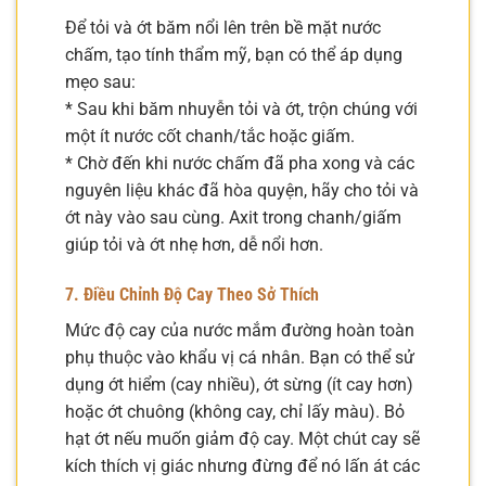
Để tỏi và ớt băm nổi lên trên bề mặt nước
chấm, tạo tính thẩm mỹ, bạn có thể áp dụng
mẹo sau:
* Sau khi băm nhuyễn tỏi và ớt, trộn chúng với
một ít nước cốt chanh/tắc hoặc giấm.
* Chờ đến khi nước chấm đã pha xong và các
nguyên liệu khác đã hòa quyện, hãy cho tỏi và
ớt này vào sau cùng. Axit trong chanh/giấm
giúp tỏi và ớt nhẹ hơn, dễ nổi hơn.
7. Điều Chỉnh Độ Cay Theo Sở Thích
Mức độ cay của nước mắm đường hoàn toàn
phụ thuộc vào khẩu vị cá nhân. Bạn có thể sử
dụng ớt hiểm (cay nhiều), ớt sừng (ít cay hơn)
hoặc ớt chuông (không cay, chỉ lấy màu). Bỏ
hạt ớt nếu muốn giảm độ cay. Một chút cay sẽ
kích thích vị giác nhưng đừng để nó lấn át các