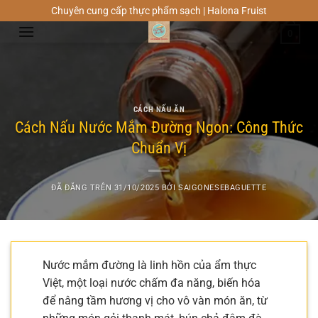
Chuyển
Chuyên cung cấp thực phẩm sạch | Halona Fruist
đến
0
nội
dung
CÁCH NẤU ĂN
Cách Nấu Nước Mắm Đường Ngon: Công Thức
Chuẩn Vị
ĐÃ ĐĂNG TRÊN
31/10/2025
BỞI
SAIGONESEBAGUETTE
Nước mắm đường là linh hồn của ẩm thực
Việt, một loại nước chấm đa năng, biến hóa
để nâng tầm hương vị cho vô vàn món ăn, từ