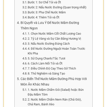
Bước 1: Sơ Chế Tỏi và Ớt
Bước 2: Nấu Nước Đường (Quan trọng nhất)
Bước 3: Pha Chế Nước Mắm
Bước 4: Thêm Tỏi và Ớt
Bí Quyết và Lưu Ý Để Nước Mắm Đường
Thêm Ngon
1. Chọn Nước Mắm Cốt Chất Lượng Cao
2. Tỷ Lệ Vàng và Sự Cân Bằng Hương Vị
3. Nấu Nước Đường Đúng Cách
4. Để Nước Đường Nguội Hoàn Toàn Trước
Khi Pha
5. Sử Dụng Chanh/Tắc Tươi
6. Cách Làm Nổi Tỏi và Ớt
7. Điều Chỉnh Độ Cay Theo Sở Thích
8. Thử Nghiệm và Sáng Tạo
Các Biến Thể Nước Mắm Đường Phù Hợp Với
Món Ăn Khác Nhau
1. Nước Mắm Chấm Gỏi (Salad) hoặc Bún
Đậu Mắm Tôm
2. Nước Mắm Chấm Nem Rán (Chả Giò),
Chả Ram, Bánh Xèo