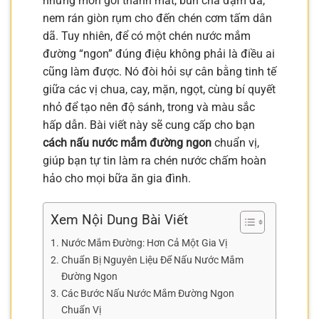
những món gỏi thanh mát, bún chả đậm đà,
nem rán giòn rụm cho đến chén cơm tấm dân
dã. Tuy nhiên, để có một chén nước mắm
đường “ngon” đúng điệu không phải là điều ai
cũng làm được. Nó đòi hỏi sự cân bằng tinh tế
giữa các vị chua, cay, mặn, ngọt, cùng bí quyết
nhỏ để tạo nên độ sánh, trong và màu sắc
hấp dẫn. Bài viết này sẽ cung cấp cho bạn
cách nấu nước mắm đường ngon
chuẩn vị,
giúp bạn tự tin làm ra chén nước chấm hoàn
hảo cho mọi bữa ăn gia đình.
Xem Nội Dung Bài Viết
Nước Mắm Đường: Hơn Cả Một Gia Vị
Chuẩn Bị Nguyên Liệu Để Nấu Nước Mắm
Đường Ngon
Các Bước Nấu Nước Mắm Đường Ngon
Chuẩn Vị