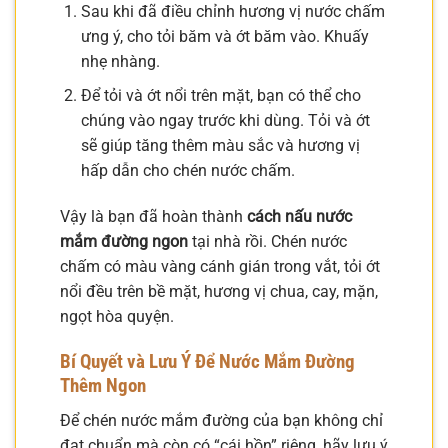
Sau khi đã điều chỉnh hương vị nước chấm
ưng ý, cho tỏi băm và ớt băm vào. Khuấy
nhẹ nhàng.
Để tỏi và ớt nổi trên mặt, bạn có thể cho
chúng vào ngay trước khi dùng. Tỏi và ớt
sẽ giúp tăng thêm màu sắc và hương vị
hấp dẫn cho chén nước chấm.
Vậy là bạn đã hoàn thành
cách nấu nước
mắm đường ngon
tại nhà rồi. Chén nước
chấm có màu vàng cánh gián trong vắt, tỏi ớt
nổi đều trên bề mặt, hương vị chua, cay, mặn,
ngọt hòa quyện.
Bí Quyết và Lưu Ý Để Nước Mắm Đường
Thêm Ngon
Để chén nước mắm đường của bạn không chỉ
đạt chuẩn mà còn có “cái hồn” riêng, hãy lưu ý