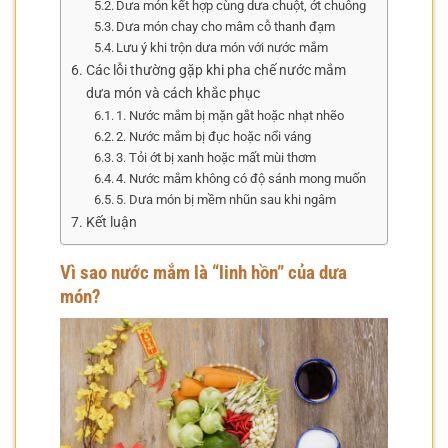
Dưa món kết hợp cùng dưa chuột, ớt chuông
Dưa món chay cho mâm cỗ thanh đạm
Lưu ý khi trộn dưa món với nước mắm
Các lỗi thường gặp khi pha chế nước mắm
dưa món và cách khắc phục
1. Nước mắm bị mặn gắt hoặc nhạt nhẽo
2. Nước mắm bị đục hoặc nổi váng
3. Tỏi ớt bị xanh hoặc mất mùi thơm
4. Nước mắm không có độ sánh mong muốn
5. Dưa món bị mềm nhũn sau khi ngâm
Kết luận
Vì sao nước mắm là “linh hồn” của dưa
món?