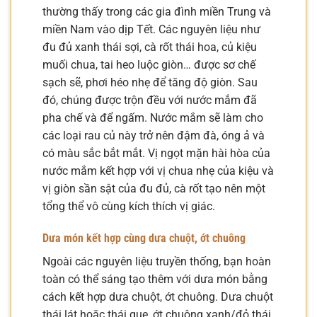
thường thấy trong các gia đình miền Trung và
miền Nam vào dịp Tết. Các nguyên liệu như
đu đủ xanh thái sợi, cà rốt thái hoa, củ kiệu
muối chua, tai heo luộc giòn… được sơ chế
sạch sẽ, phơi héo nhẹ để tăng độ giòn. Sau
đó, chúng được trộn đều với nước mắm đã
pha chế và để ngấm. Nước mắm sẽ làm cho
các loại rau củ này trở nên đậm đà, óng ả và
có màu sắc bắt mắt. Vị ngọt mặn hài hòa của
nước mắm kết hợp với vị chua nhẹ của kiệu và
vị giòn sần sật của đu đủ, cà rốt tạo nên một
tổng thể vô cùng kích thích vị giác.
Dưa món kết hợp cùng dưa chuột, ớt chuông
Ngoài các nguyên liệu truyền thống, bạn hoàn
toàn có thể sáng tạo thêm với dưa món bằng
cách kết hợp dưa chuột, ớt chuông. Dưa chuột
thái lát hoặc thái que, ớt chuông xanh/đỏ thái