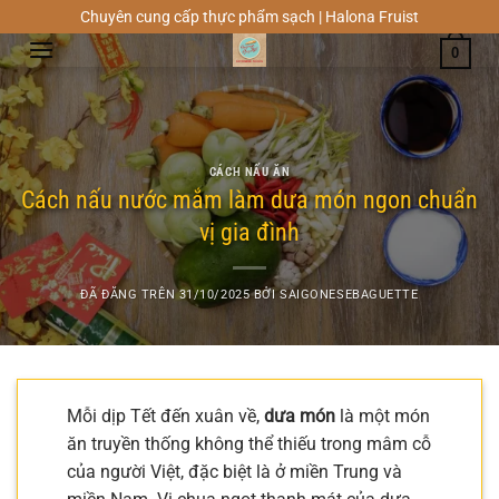
Chuyển
Chuyên cung cấp thực phẩm sạch | Halona Fruist
đến
0
nội
dung
CÁCH NẤU ĂN
Cách nấu nước mắm làm dưa món ngon chuẩn
vị gia đình
ĐÃ ĐĂNG TRÊN
31/10/2025
BỞI
SAIGONESEBAGUETTE
Mỗi dịp Tết đến xuân về,
dưa món
là một món
ăn truyền thống không thể thiếu trong mâm cỗ
của người Việt, đặc biệt là ở miền Trung và