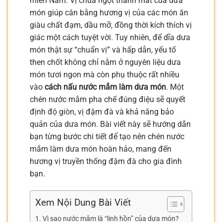
miền Nam. Vị chua ngọt thanh mát của dưa
món giúp cân bằng hương vị của các món ăn
giàu chất đạm, dầu mỡ, đồng thời kích thích vị
giác một cách tuyệt vời. Tuy nhiên, để dĩa dưa
món thật sự “chuẩn vị” và hấp dẫn, yếu tố
then chốt không chỉ nằm ở nguyên liệu dưa
món tươi ngon mà còn phụ thuộc rất nhiều
vào
cách nấu nước mắm làm dưa món
. Một
chén nước mắm pha chế đúng điệu sẽ quyết
định độ giòn, vị đậm đà và khả năng bảo
quản của dưa món. Bài viết này sẽ hướng dẫn
bạn từng bước chi tiết để tạo nên chén nước
mắm làm dưa món hoàn hảo, mang đến
hương vị truyền thống đậm đà cho gia đình
bạn.
Xem Nội Dung Bài Viết
Vì sao nước mắm là “linh hồn” của dưa món?