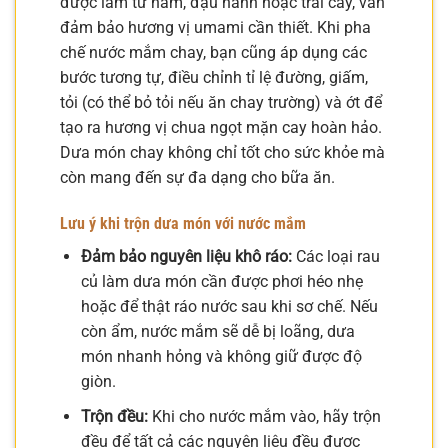
được làm từ nấm, đậu nành hoặc trái cây, vẫn
đảm bảo hương vị umami cần thiết. Khi pha
chế nước mắm chay, bạn cũng áp dụng các
bước tương tự, điều chỉnh tỉ lệ đường, giấm,
tỏi (có thể bỏ tỏi nếu ăn chay trường) và ớt để
tạo ra hương vị chua ngọt mặn cay hoàn hảo.
Dưa món chay không chỉ tốt cho sức khỏe mà
còn mang đến sự đa dạng cho bữa ăn.
Lưu ý khi trộn dưa món với nước mắm
Đảm bảo nguyên liệu khô ráo:
Các loại rau
củ làm dưa món cần được phơi héo nhẹ
hoặc để thật ráo nước sau khi sơ chế. Nếu
còn ẩm, nước mắm sẽ dễ bị loãng, dưa
món nhanh hỏng và không giữ được độ
giòn.
Trộn đều:
Khi cho nước mắm vào, hãy trộn
đều để tất cả các nguyên liệu đều được