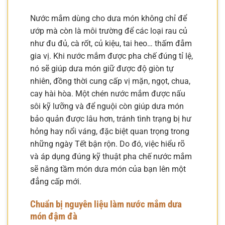
Nước mắm dùng cho dưa món không chỉ để
ướp mà còn là môi trường để các loại rau củ
như đu đủ, cà rốt, củ kiệu, tai heo… thấm đẫm
gia vị. Khi nước mắm được pha chế đúng tỉ lệ,
nó sẽ giúp dưa món giữ được độ giòn tự
nhiên, đồng thời cung cấp vị mặn, ngọt, chua,
cay hài hòa. Một chén nước mắm được nấu
sôi kỹ lưỡng và để nguội còn giúp dưa món
bảo quản được lâu hơn, tránh tình trạng bị hư
hỏng hay nổi váng, đặc biệt quan trọng trong
những ngày Tết bận rộn. Do đó, việc hiểu rõ
và áp dụng đúng kỹ thuật pha chế nước mắm
sẽ nâng tầm món dưa món của bạn lên một
đẳng cấp mới.
Chuẩn bị nguyên liệu làm nước mắm dưa
món đậm đà