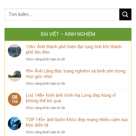
BÀI VIẾT – KINH NGHIỆM
136+ Ảnh thành phố hiện đại lung linh khi thành
phố lên đèn
ở
Chức năng bình luận bị tắt
136+
Ảnh
99+ Ảnh Lăng Bác trang nghiêm và bình yên trong
thành
mọi góc nhìn
phố
ở
Chức năng bình luận bị tắt
hiện
99+
đại
Ảnh
List 148+ hình ảnh Vịnh Hạ Long đẹp hùng vĩ
lung
08
Lăng
không thể bỏ qua
linh
Th8
Bác
khi
ở
Chức năng bình luận bị tắt
trang
thành
List
nghiêm
phố
148+
TOP 145+ ảnh buồn khóc đẹp mang nhiều cảm xúc
và
lên
hình
khó diễn tả
bình
đèn
ảnh
yên
ở
Chức năng bình luận bị tắt
Vịnh
trong