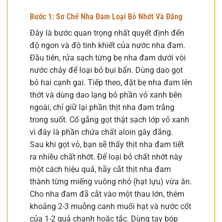
Bước 1: Sơ Chế Nha Đam Loại Bỏ Nhớt Và Đắng
Đây là bước quan trọng nhất quyết định đến
độ ngon và độ tinh khiết của nước nha đam.
Đầu tiên, rửa sạch từng bẹ nha đam dưới vòi
nước chảy để loại bỏ bụi bẩn. Dùng dao gọt
bỏ hai cạnh gai. Tiếp theo, đặt bẹ nha đam lên
thớt và dùng dao lạng bỏ phần vỏ xanh bên
ngoài, chỉ giữ lại phần thịt nha đam trắng
trong suốt. Cố gắng gọt thật sạch lớp vỏ xanh
vì đây là phần chứa chất aloin gây đắng.
Sau khi gọt vỏ, bạn sẽ thấy thịt nha đam tiết
ra nhiều chất nhớt. Để loại bỏ chất nhớt này
một cách hiệu quả, hãy cắt thịt nha đam
thành từng miếng vuông nhỏ (hạt lựu) vừa ăn.
Cho nha đam đã cắt vào một thau lớn, thêm
khoảng 2-3 muỗng canh muối hạt và nước cốt
của 1-2 quả chanh hoặc tắc. Dùng tay bóp