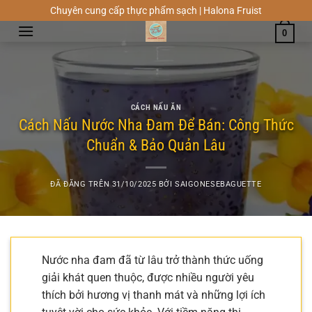
Chuyển
Chuyên cung cấp thực phẩm sạch | Halona Fruist
đến
0
nội
dung
CÁCH NẤU ĂN
Cách Nấu Nước Nha Đam Để Bán: Công Thức
Chuẩn & Bảo Quản Lâu
ĐÃ ĐĂNG TRÊN
31/10/2025
BỞI
SAIGONESEBAGUETTE
Nước nha đam đã từ lâu trở thành thức uống
giải khát quen thuộc, được nhiều người yêu
thích bởi hương vị thanh mát và những lợi ích