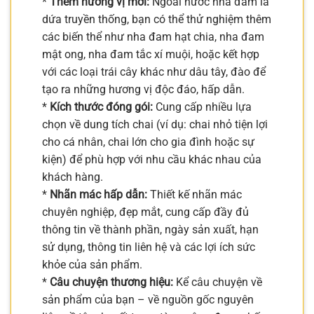
*
Thêm hương vị mới:
Ngoài nước nha đam lá
dứa truyền thống, bạn có thể thử nghiệm thêm
các biến thể như nha đam hạt chia, nha đam
mật ong, nha đam tắc xí muội, hoặc kết hợp
với các loại trái cây khác như dâu tây, đào để
tạo ra những hương vị độc đáo, hấp dẫn.
*
Kích thước đóng gói:
Cung cấp nhiều lựa
chọn về dung tích chai (ví dụ: chai nhỏ tiện lợi
cho cá nhân, chai lớn cho gia đình hoặc sự
kiện) để phù hợp với nhu cầu khác nhau của
khách hàng.
*
Nhãn mác hấp dẫn:
Thiết kế nhãn mác
chuyên nghiệp, đẹp mắt, cung cấp đầy đủ
thông tin về thành phần, ngày sản xuất, hạn
sử dụng, thông tin liên hệ và các lợi ích sức
khỏe của sản phẩm.
*
Câu chuyện thương hiệu:
Kể câu chuyện về
sản phẩm của bạn – về nguồn gốc nguyên