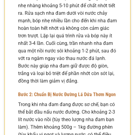
nhẹ nhàng khoảng 5-10 phút để chất nhớt tiết
ra. Rửa sạch nha đam dưới vòi nước chảy
mạnh, bóp nhẹ nhiều lần cho đến khi nha đam
hoàn toàn hết nhớt và không còn cảm giác
trơn trượt. Lặp lại quá trình rửa và bóp này ít
nhất 3-4 lần. Cuối cùng, trần nhanh nha đam
qua một nồi nước sôi khoảng 1-2 phút, sau đó
vớt ra ngâm ngay vào thau nước đá lạnh.
Bước này giúp nha đam giữ được độ giòn,
trắng và loại bỏ triệt để phần nhớt còn sót lại,
đồng thời làm giảm vị đắng.
Bước 2: Chuẩn Bị Nước Đường Lá Dứa Thơm Ngon
Trong khi nha đam đang được sơ chế, bạn có
thể bắt đầu nấu nước đường. Cho khoảng 2-3
lít nước vào nồi (tùy theo lượng nha đam bạn
làm). Thêm khoảng 500g – 1kg đường phèn
(tùy khẩu vị ngọt và lượng nước, có thể điều