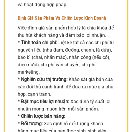
và hoạt động hợp pháp.
Định Giá Sản Phẩm Và Chiến Lược Kinh Doanh
Việc định giá sản phẩm hợp lý là chìa khóa để
thu hút khách hàng và đảm bảo lợi nhuận.
*
Tính toán chi phí:
Liệt kê tất cả các chi phí từ
nguyên liệu (nha đam, đường, chanh, lá dứa),
bao bì (chai, nhãn mác), nhân công (nếu có),
điện nước, chi phí vận chuyển, chi phí
marketing.
*
Nghiên cứu thị trường:
Khảo sát giá bán của
các đối thủ cạnh tranh để đưa ra mức giá phù
hợp, cạnh tranh.
*
Đặt mục tiêu lợi nhuận:
Xác định tỷ suất lợi
nhuận mong muốn trên mỗi sản phẩm.
*
Chiến lược bán hàng:
*
Đối tượng:
Xác định rõ đối tượng khách
hàng mục tiêu của bạn (học sinh, sinh viên,