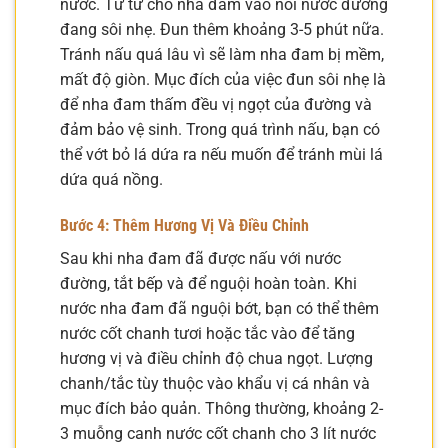
nước. Từ từ cho nha đam vào nồi nước đường
đang sôi nhẹ. Đun thêm khoảng 3-5 phút nữa.
Tránh nấu quá lâu vì sẽ làm nha đam bị mềm,
mất độ giòn. Mục đích của việc đun sôi nhẹ là
để nha đam thấm đều vị ngọt của đường và
đảm bảo vệ sinh. Trong quá trình nấu, bạn có
thể vớt bỏ lá dứa ra nếu muốn để tránh mùi lá
dứa quá nồng.
Bước 4: Thêm Hương Vị Và Điều Chỉnh
Sau khi nha đam đã được nấu với nước
đường, tắt bếp và để nguội hoàn toàn. Khi
nước nha đam đã nguội bớt, bạn có thể thêm
nước cốt chanh tươi hoặc tắc vào để tăng
hương vị và điều chỉnh độ chua ngọt. Lượng
chanh/tắc tùy thuộc vào khẩu vị cá nhân và
mục đích bảo quản. Thông thường, khoảng 2-
3 muỗng canh nước cốt chanh cho 3 lít nước