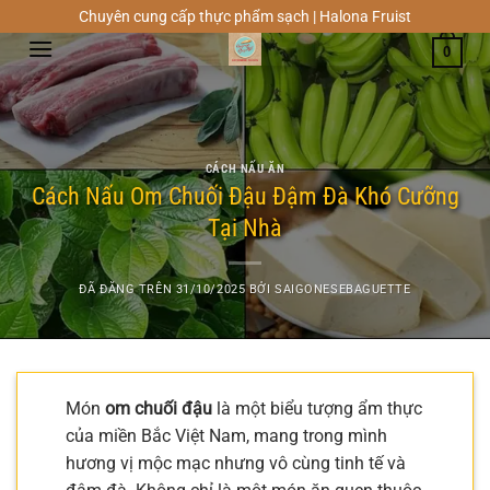
Chuyển
Chuyên cung cấp thực phẩm sạch | Halona Fruist
đến
0
nội
dung
CÁCH NẤU ĂN
Cách Nấu Om Chuối Đậu Đậm Đà Khó Cưỡng
Tại Nhà
ĐÃ ĐĂNG TRÊN
31/10/2025
BỞI
SAIGONESEBAGUETTE
Món
om chuối đậu
là một biểu tượng ẩm thực
của miền Bắc Việt Nam, mang trong mình
hương vị mộc mạc nhưng vô cùng tinh tế và