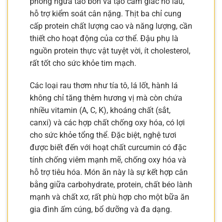
phòng ngừa táo bón và tạo cảm giác no lâu,
hỗ trợ kiểm soát cân nặng. Thịt ba chỉ cung
cấp protein chất lượng cao và năng lượng, cần
thiết cho hoạt động của cơ thể. Đậu phụ là
nguồn protein thực vật tuyệt vời, ít cholesterol,
rất tốt cho sức khỏe tim mạch.
Các loại rau thơm như tía tô, lá lốt, hành lá
không chỉ tăng thêm hương vị mà còn chứa
nhiều vitamin (A, C, K), khoáng chất (sắt,
canxi) và các hợp chất chống oxy hóa, có lợi
cho sức khỏe tổng thể. Đặc biệt, nghệ tươi
được biết đến với hoạt chất curcumin có đặc
tính chống viêm mạnh mẽ, chống oxy hóa và
hỗ trợ tiêu hóa. Món ăn này là sự kết hợp cân
bằng giữa carbohydrate, protein, chất béo lành
mạnh và chất xơ, rất phù hợp cho một bữa ăn
gia đình ấm cúng, bổ dưỡng và đa dạng.