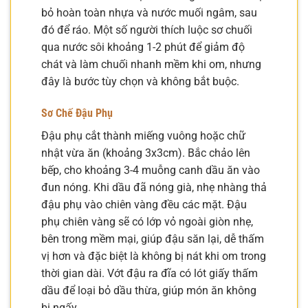
bỏ hoàn toàn nhựa và nước muối ngâm, sau
đó để ráo. Một số người thích luộc sơ chuối
qua nước sôi khoảng 1-2 phút để giảm độ
chát và làm chuối nhanh mềm khi om, nhưng
đây là bước tùy chọn và không bắt buộc.
Sơ Chế Đậu Phụ
Đậu phụ cắt thành miếng vuông hoặc chữ
nhật vừa ăn (khoảng 3x3cm). Bắc chảo lên
bếp, cho khoảng 3-4 muỗng canh dầu ăn vào
đun nóng. Khi dầu đã nóng già, nhẹ nhàng thả
đậu phụ vào chiên vàng đều các mặt. Đậu
phụ chiên vàng sẽ có lớp vỏ ngoài giòn nhẹ,
bên trong mềm mại, giúp đậu săn lại, dễ thấm
vị hơn và đặc biệt là không bị nát khi om trong
thời gian dài. Vớt đậu ra đĩa có lót giấy thấm
dầu để loại bỏ dầu thừa, giúp món ăn không
bị ngấy.