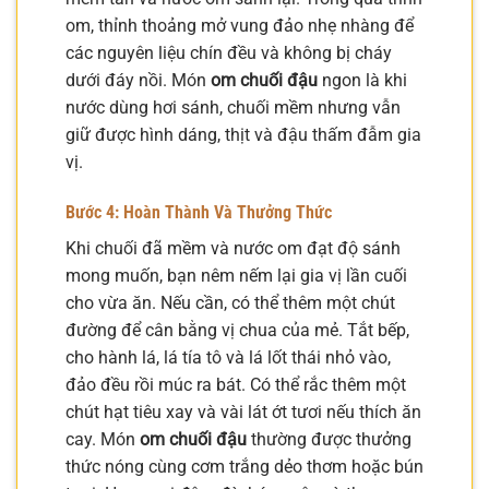
om, thỉnh thoảng mở vung đảo nhẹ nhàng để
các nguyên liệu chín đều và không bị cháy
dưới đáy nồi. Món
om chuối đậu
ngon là khi
nước dùng hơi sánh, chuối mềm nhưng vẫn
giữ được hình dáng, thịt và đậu thấm đẫm gia
vị.
Bước 4: Hoàn Thành Và Thưởng Thức
Khi chuối đã mềm và nước om đạt độ sánh
mong muốn, bạn nêm nếm lại gia vị lần cuối
cho vừa ăn. Nếu cần, có thể thêm một chút
đường để cân bằng vị chua của mẻ. Tắt bếp,
cho hành lá, lá tía tô và lá lốt thái nhỏ vào,
đảo đều rồi múc ra bát. Có thể rắc thêm một
chút hạt tiêu xay và vài lát ớt tươi nếu thích ăn
cay. Món
om chuối đậu
thường được thưởng
thức nóng cùng cơm trắng dẻo thơm hoặc bún