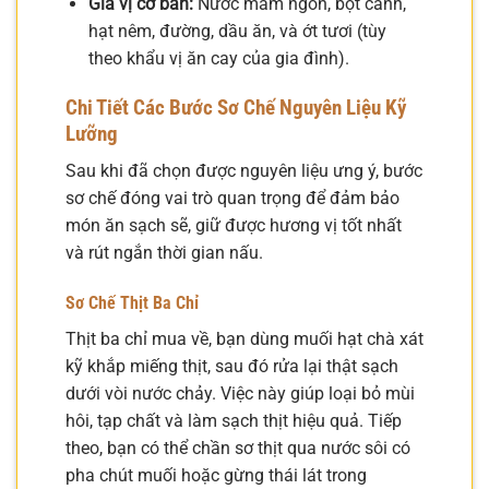
Gia vị cơ bản:
Nước mắm ngon, bột canh,
hạt nêm, đường, dầu ăn, và ớt tươi (tùy
theo khẩu vị ăn cay của gia đình).
Chi Tiết Các Bước Sơ Chế Nguyên Liệu Kỹ
Lưỡng
Sau khi đã chọn được nguyên liệu ưng ý, bước
sơ chế đóng vai trò quan trọng để đảm bảo
món ăn sạch sẽ, giữ được hương vị tốt nhất
và rút ngắn thời gian nấu.
Sơ Chế Thịt Ba Chỉ
Thịt ba chỉ mua về, bạn dùng muối hạt chà xát
kỹ khắp miếng thịt, sau đó rửa lại thật sạch
dưới vòi nước chảy. Việc này giúp loại bỏ mùi
hôi, tạp chất và làm sạch thịt hiệu quả. Tiếp
theo, bạn có thể chần sơ thịt qua nước sôi có
pha chút muối hoặc gừng thái lát trong