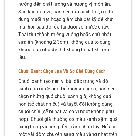
hưởng đến chất lượng và hương vị món ăn.
Sau khi mua về, bạn nên rửa sạch thịt, có thể
dùng muối hạt hoặc giấm chà xát kỹ để khử
mùi hôi, sau đó rửa lại dưới vòi nước chảy.
Thái thịt thành miếng vuông hoặc chữ nhật
vừa ăn (khoảng 2-3cm), không quá to cũng
không quá nhỏ để thịt không bị nát khi om
lâu.
Chuối Xanh: Chọn Lựa Và Sơ Chế Đúng Cách
Chuối xanh tạo nên vị bùi đặc trưng và độ
sánh cho nước om. Để món ăn ngon, bạn nên
chọn những quả chuối xanh già, không quá
non (sẽ chát nhiều) và tuyệt đối không dùng
chuối chín (sẽ bị nát và có vị ngọt không phù
hợp). Chuối già thường có màu xanh sậm, quả
căng bóng và cong đều, cầm chắc tay. Nếu có
một vài đốm chuyển sang màu vàng nhạt trên