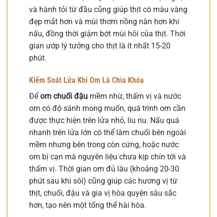
và hành tỏi từ đầu cũng giúp thịt có màu vàng
đẹp mắt hơn và mùi thơm nồng nàn hơn khi
nấu, đồng thời giảm bớt mùi hôi của thịt. Thời
gian ướp lý tưởng cho thịt là ít nhất 15-20
phút.
Kiểm Soát Lửa Khi Om Là Chìa Khóa
Để
om chuối đậu
mềm nhừ, thấm vị và nước
om có độ sánh mong muốn, quá trình om cần
được thực hiện trên lửa nhỏ, liu riu. Nấu quá
nhanh trên lửa lớn có thể làm chuối bên ngoài
mềm nhưng bên trong còn cứng, hoặc nước
om bị cạn mà nguyên liệu chưa kịp chín tới và
thấm vị. Thời gian om đủ lâu (khoảng 20-30
phút sau khi sôi) cũng giúp các hương vị từ
thịt, chuối, đậu và gia vị hòa quyện sâu sắc
hơn, tạo nên một tổng thể hài hòa.