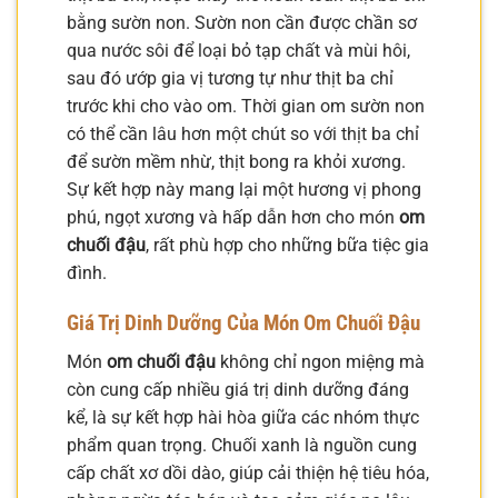
bằng sườn non. Sườn non cần được chần sơ
qua nước sôi để loại bỏ tạp chất và mùi hôi,
sau đó ướp gia vị tương tự như thịt ba chỉ
trước khi cho vào om. Thời gian om sườn non
có thể cần lâu hơn một chút so với thịt ba chỉ
để sườn mềm nhừ, thịt bong ra khỏi xương.
Sự kết hợp này mang lại một hương vị phong
phú, ngọt xương và hấp dẫn hơn cho món
om
chuối đậu
, rất phù hợp cho những bữa tiệc gia
đình.
Giá Trị Dinh Dưỡng Của Món Om Chuối Đậu
Món
om chuối đậu
không chỉ ngon miệng mà
còn cung cấp nhiều giá trị dinh dưỡng đáng
kể, là sự kết hợp hài hòa giữa các nhóm thực
phẩm quan trọng. Chuối xanh là nguồn cung
cấp chất xơ dồi dào, giúp cải thiện hệ tiêu hóa,