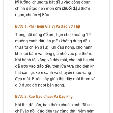
kỹ lưỡng, chúng ta bắt đầu vào công đoạn
chính để tạo nên món
om chuối đậu
thơm
ngon, chuẩn vị Bắc.
Bước 1: Phi Thơm Gia Vị Và Xào Sơ Thịt
Trong nồi dùng để om, bạn cho khoảng 1-2
muỗng canh dầu ăn (nếu không dùng dầu
thừa từ chiên đậu). Khi dầu nóng, cho hành
khô, tỏi băm và riềng giã nhỏ vào phi thơm.
Khi hành tỏi vàng và dậy mùi, cho thịt ba chỉ
đã ướp vào đảo đều trên lửa vừa cho đến khi
thịt săn lại, xém cạnh và chuyển màu vàng
đẹp mắt. Bước này giúp thịt dậy mùi thơm và
giữ được độ ngọt bên trong.
Bước 2: Xào Nấu Chuối Và Đậu Phụ
Khi thịt đã săn, bạn thêm chuối xanh đã sơ
chế vào nồi, đảo đều tay cùng thịt. Nêm nếm