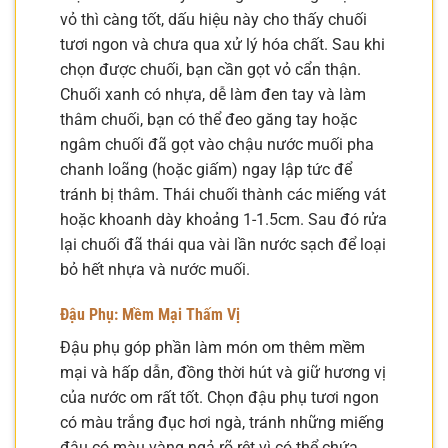
vỏ thì càng tốt, dấu hiệu này cho thấy chuối
tươi ngon và chưa qua xử lý hóa chất. Sau khi
chọn được chuối, bạn cần gọt vỏ cẩn thận.
Chuối xanh có nhựa, dễ làm đen tay và làm
thâm chuối, bạn có thể đeo găng tay hoặc
ngâm chuối đã gọt vào chậu nước muối pha
chanh loãng (hoặc giấm) ngay lập tức để
tránh bị thâm. Thái chuối thành các miếng vát
hoặc khoanh dày khoảng 1-1.5cm. Sau đó rửa
lại chuối đã thái qua vài lần nước sạch để loại
bỏ hết nhựa và nước muối.
Đậu Phụ: Mềm Mại Thấm Vị
Đậu phụ góp phần làm món om thêm mềm
mại và hấp dẫn, đồng thời hút và giữ hương vị
của nước om rất tốt. Chọn đậu phụ tươi ngon
có màu trắng đục hơi ngà, tránh những miếng
đậu có màu vàng ngả rõ rệt vì có thể chứa