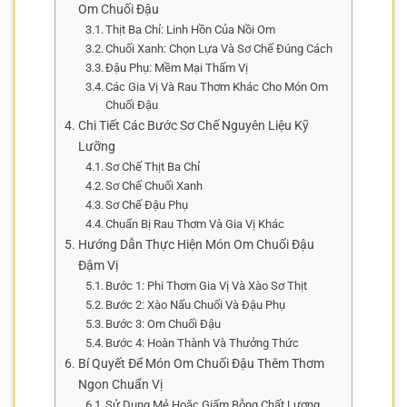
Om Chuối Đậu
Thịt Ba Chỉ: Linh Hồn Của Nồi Om
Chuối Xanh: Chọn Lựa Và Sơ Chế Đúng Cách
Đậu Phụ: Mềm Mại Thấm Vị
Các Gia Vị Và Rau Thơm Khác Cho Món Om
Chuối Đậu
Chi Tiết Các Bước Sơ Chế Nguyên Liệu Kỹ
Lưỡng
Sơ Chế Thịt Ba Chỉ
Sơ Chế Chuối Xanh
Sơ Chế Đậu Phụ
Chuẩn Bị Rau Thơm Và Gia Vị Khác
Hướng Dẫn Thực Hiện Món Om Chuối Đậu
Đậm Vị
Bước 1: Phi Thơm Gia Vị Và Xào Sơ Thịt
Bước 2: Xào Nấu Chuối Và Đậu Phụ
Bước 3: Om Chuối Đậu
Bước 4: Hoàn Thành Và Thưởng Thức
Bí Quyết Để Món Om Chuối Đậu Thêm Thơm
Ngon Chuẩn Vị
Sử Dụng Mẻ Hoặc Giấm Bỗng Chất Lượng