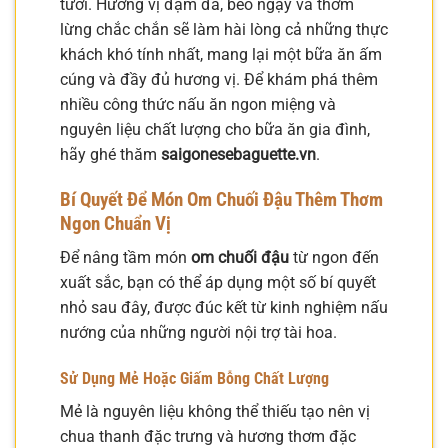
tươi. Hương vị đậm đà, béo ngậy và thơm
lừng chắc chắn sẽ làm hài lòng cả những thực
khách khó tính nhất, mang lại một bữa ăn ấm
cúng và đầy đủ hương vị. Để khám phá thêm
nhiều công thức nấu ăn ngon miệng và
nguyên liệu chất lượng cho bữa ăn gia đình,
hãy ghé thăm
saigonesebaguette.vn
.
Bí Quyết Để Món Om Chuối Đậu Thêm Thơm
Ngon Chuẩn Vị
Để nâng tầm món
om chuối đậu
từ ngon đến
xuất sắc, bạn có thể áp dụng một số bí quyết
nhỏ sau đây, được đúc kết từ kinh nghiệm nấu
nướng của những người nội trợ tài hoa.
Sử Dụng Mẻ Hoặc Giấm Bỗng Chất Lượng
Mẻ là nguyên liệu không thể thiếu tạo nên vị
chua thanh đặc trưng và hương thơm đặc