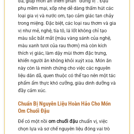
đà, giúp món ăn thêm phần “đứng vị”. Đậu
phụ mềm mại, xốp nhẹ dễ dàng thấm hút các
loại gia vị và nước om, tạo cảm giác tan chảy
trong miệng. Đặc biệt, các loại rau thơm và gia
vị như mẻ, nghệ, tía tô, lá lốt không chỉ tạo
màu sắc bắt mắt (màu vàng sánh của nghệ,
màu xanh tươi của rau thơm) mà còn kích
thích vị giác, làm dậy mùi thơm đặc trưng,
khiến người ăn không khỏi xuýt xoa. Món ăn
này còn là minh chứng cho việc các nguyên
liệu dân dã, quen thuộc có thể tạo nên một tác
phẩm ẩm thực khó cưỡng, giàu dinh dưỡng và
đầy cảm xúc.
Chuẩn Bị Nguyên Liệu Hoàn Hảo Cho Món
Om Chuối Đậu
Để có một nồi
om chuối đậu
chuẩn vị, việc
chọn lựa và sơ chế nguyên liệu đóng vai trò