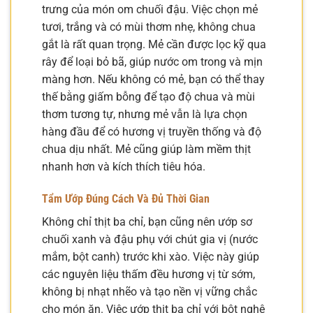
trưng của món om chuối đậu. Việc chọn mẻ
tươi, trắng và có mùi thơm nhẹ, không chua
gắt là rất quan trọng. Mẻ cần được lọc kỹ qua
rây để loại bỏ bã, giúp nước om trong và mịn
màng hơn. Nếu không có mẻ, bạn có thể thay
thế bằng giấm bỗng để tạo độ chua và mùi
thơm tương tự, nhưng mẻ vẫn là lựa chọn
hàng đầu để có hương vị truyền thống và độ
chua dịu nhất. Mẻ cũng giúp làm mềm thịt
nhanh hơn và kích thích tiêu hóa.
Tẩm Ướp Đúng Cách Và Đủ Thời Gian
Không chỉ thịt ba chỉ, bạn cũng nên ướp sơ
chuối xanh và đậu phụ với chút gia vị (nước
mắm, bột canh) trước khi xào. Việc này giúp
các nguyên liệu thấm đều hương vị từ sớm,
không bị nhạt nhẽo và tạo nền vị vững chắc
cho món ăn. Việc ướp thịt ba chỉ với bột nghệ