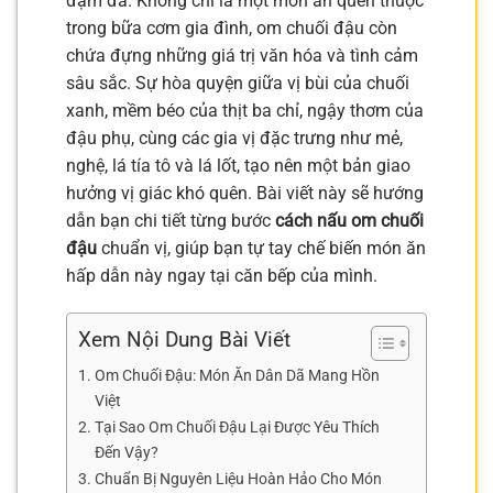
đậm đà. Không chỉ là một món ăn quen thuộc
trong bữa cơm gia đình, om chuối đậu còn
chứa đựng những giá trị văn hóa và tình cảm
sâu sắc. Sự hòa quyện giữa vị bùi của chuối
xanh, mềm béo của thịt ba chỉ, ngậy thơm của
đậu phụ, cùng các gia vị đặc trưng như mẻ,
nghệ, lá tía tô và lá lốt, tạo nên một bản giao
hưởng vị giác khó quên. Bài viết này sẽ hướng
dẫn bạn chi tiết từng bước
cách nấu om chuối
đậu
chuẩn vị, giúp bạn tự tay chế biến món ăn
hấp dẫn này ngay tại căn bếp của mình.
Xem Nội Dung Bài Viết
Om Chuối Đậu: Món Ăn Dân Dã Mang Hồn
Việt
Tại Sao Om Chuối Đậu Lại Được Yêu Thích
Đến Vậy?
Chuẩn Bị Nguyên Liệu Hoàn Hảo Cho Món