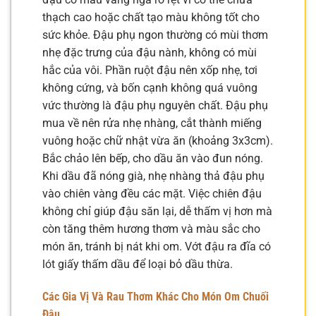
thạch cao hoặc chất tạo màu không tốt cho
sức khỏe. Đậu phụ ngon thường có mùi thơm
nhẹ đặc trưng của đậu nành, không có mùi
hắc của vôi. Phần ruột đậu nên xốp nhẹ, tơi
không cứng, và bốn cạnh không quá vuông
vức thường là đậu phụ nguyên chất. Đậu phụ
mua về nên rửa nhẹ nhàng, cắt thành miếng
vuông hoặc chữ nhật vừa ăn (khoảng 3x3cm).
Bắc chảo lên bếp, cho dầu ăn vào đun nóng.
Khi dầu đã nóng già, nhẹ nhàng thả đậu phụ
vào chiên vàng đều các mặt. Việc chiên đậu
không chỉ giúp đậu săn lại, dễ thấm vị hơn mà
còn tăng thêm hương thơm và màu sắc cho
món ăn, tránh bị nát khi om. Vớt đậu ra đĩa có
lót giấy thấm dầu để loại bỏ dầu thừa.
Các Gia Vị Và Rau Thơm Khác Cho Món Om Chuối
Đậu