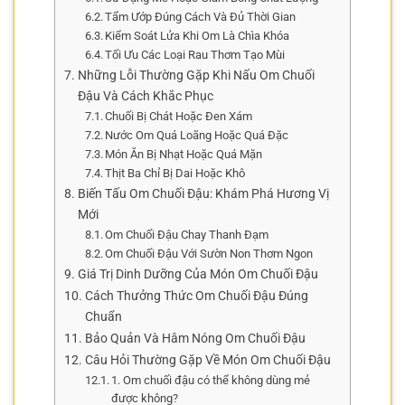
Tẩm Ướp Đúng Cách Và Đủ Thời Gian
Kiểm Soát Lửa Khi Om Là Chìa Khóa
Tối Ưu Các Loại Rau Thơm Tạo Mùi
Những Lỗi Thường Gặp Khi Nấu Om Chuối
Đậu Và Cách Khắc Phục
Chuối Bị Chát Hoặc Đen Xám
Nước Om Quá Loãng Hoặc Quá Đặc
Món Ăn Bị Nhạt Hoặc Quá Mặn
Thịt Ba Chỉ Bị Dai Hoặc Khô
Biến Tấu Om Chuối Đậu: Khám Phá Hương Vị
Mới
Om Chuối Đậu Chay Thanh Đạm
Om Chuối Đậu Với Sườn Non Thơm Ngon
Giá Trị Dinh Dưỡng Của Món Om Chuối Đậu
Cách Thưởng Thức Om Chuối Đậu Đúng
Chuẩn
Bảo Quản Và Hâm Nóng Om Chuối Đậu
Câu Hỏi Thường Gặp Về Món Om Chuối Đậu
1. Om chuối đậu có thể không dùng mẻ
được không?