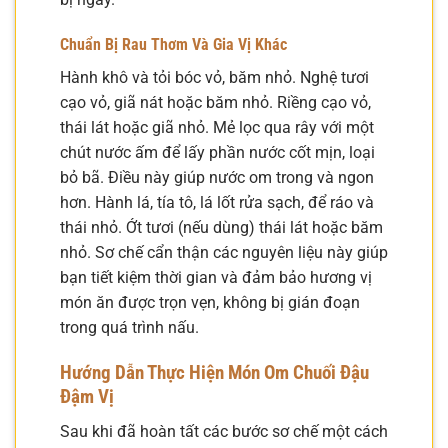
Chuẩn Bị Rau Thơm Và Gia Vị Khác
Hành khô và tỏi bóc vỏ, băm nhỏ. Nghệ tươi
cạo vỏ, giã nát hoặc băm nhỏ. Riềng cạo vỏ,
thái lát hoặc giã nhỏ. Mẻ lọc qua rây với một
chút nước ấm để lấy phần nước cốt mịn, loại
bỏ bã. Điều này giúp nước om trong và ngon
hơn. Hành lá, tía tô, lá lốt rửa sạch, để ráo và
thái nhỏ. Ớt tươi (nếu dùng) thái lát hoặc băm
nhỏ. Sơ chế cẩn thận các nguyên liệu này giúp
bạn tiết kiệm thời gian và đảm bảo hương vị
món ăn được trọn vẹn, không bị gián đoạn
trong quá trình nấu.
Hướng Dẫn Thực Hiện Món Om Chuối Đậu
Đậm Vị
Sau khi đã hoàn tất các bước sơ chế một cách