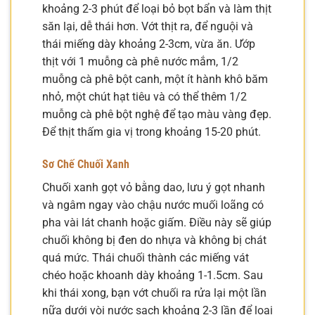
khoảng 2-3 phút để loại bỏ bọt bẩn và làm thịt
săn lại, dễ thái hơn. Vớt thịt ra, để nguội và
thái miếng dày khoảng 2-3cm, vừa ăn. Ướp
thịt với 1 muỗng cà phê nước mắm, 1/2
muỗng cà phê bột canh, một ít hành khô băm
nhỏ, một chút hạt tiêu và có thể thêm 1/2
muỗng cà phê bột nghệ để tạo màu vàng đẹp.
Để thịt thấm gia vị trong khoảng 15-20 phút.
Sơ Chế Chuối Xanh
Chuối xanh gọt vỏ bằng dao, lưu ý gọt nhanh
và ngâm ngay vào chậu nước muối loãng có
pha vài lát chanh hoặc giấm. Điều này sẽ giúp
chuối không bị đen do nhựa và không bị chát
quá mức. Thái chuối thành các miếng vát
chéo hoặc khoanh dày khoảng 1-1.5cm. Sau
khi thái xong, bạn vớt chuối ra rửa lại một lần
nữa dưới vòi nước sạch khoảng 2-3 lần để loại