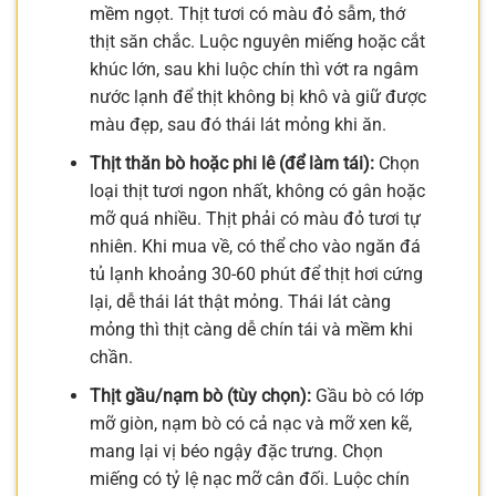
mềm ngọt. Thịt tươi có màu đỏ sẫm, thớ
thịt săn chắc. Luộc nguyên miếng hoặc cắt
khúc lớn, sau khi luộc chín thì vớt ra ngâm
nước lạnh để thịt không bị khô và giữ được
màu đẹp, sau đó thái lát mỏng khi ăn.
Thịt thăn bò hoặc phi lê (để làm tái):
Chọn
loại thịt tươi ngon nhất, không có gân hoặc
mỡ quá nhiều. Thịt phải có màu đỏ tươi tự
nhiên. Khi mua về, có thể cho vào ngăn đá
tủ lạnh khoảng 30-60 phút để thịt hơi cứng
lại, dễ thái lát thật mỏng. Thái lát càng
mỏng thì thịt càng dễ chín tái và mềm khi
chần.
Thịt gầu/nạm bò (tùy chọn):
Gầu bò có lớp
mỡ giòn, nạm bò có cả nạc và mỡ xen kẽ,
mang lại vị béo ngậy đặc trưng. Chọn
miếng có tỷ lệ nạc mỡ cân đối. Luộc chín