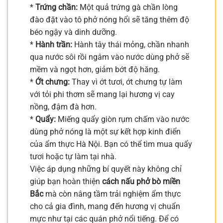
*
Trứng chần:
Một quả trứng gà chần lòng
đào đặt vào tô phở nóng hổi sẽ tăng thêm độ
béo ngậy và dinh dưỡng.
*
Hành trần:
Hành tây thái mỏng, chần nhanh
qua nước sôi rồi ngâm vào nước dùng phở sẽ
mềm và ngọt hơn, giảm bớt độ hăng.
*
Ớt chưng:
Thay vì ớt tươi, ớt chưng tự làm
với tỏi phi thơm sẽ mang lại hương vị cay
nồng, đậm đà hơn.
*
Quẩy:
Miếng quẩy giòn rụm chấm vào nước
dùng phở nóng là một sự kết hợp kinh điển
của ẩm thực Hà Nội. Bạn có thể tìm mua quẩy
tươi hoặc tự làm tại nhà.
Việc áp dụng những bí quyết này không chỉ
giúp bạn hoàn thiện
cách nấu phở bò miền
Bắc
mà còn nâng tầm trải nghiệm ẩm thực
cho cả gia đình, mang đến hương vị chuẩn
mực như tại các quán phở nổi tiếng. Để có