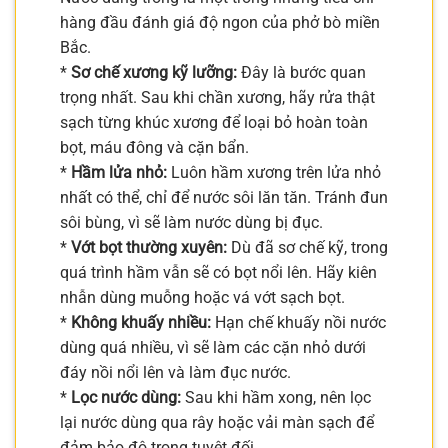
hàng đầu đánh giá độ ngon của phở bò miền
Bắc.
*
Sơ chế xương kỹ lưỡng:
Đây là bước quan
trọng nhất. Sau khi chần xương, hãy rửa thật
sạch từng khúc xương để loại bỏ hoàn toàn
bọt, máu đông và cặn bẩn.
*
Hầm lửa nhỏ:
Luôn hầm xương trên lửa nhỏ
nhất có thể, chỉ để nước sôi lăn tăn. Tránh đun
sôi bùng, vì sẽ làm nước dùng bị đục.
*
Vớt bọt thường xuyên:
Dù đã sơ chế kỹ, trong
quá trình hầm vẫn sẽ có bọt nổi lên. Hãy kiên
nhẫn dùng muỗng hoặc vá vớt sạch bọt.
*
Không khuấy nhiều:
Hạn chế khuấy nồi nước
dùng quá nhiều, vì sẽ làm các cặn nhỏ dưới
đáy nồi nổi lên và làm đục nước.
*
Lọc nước dùng:
Sau khi hầm xong, nên lọc
lại nước dùng qua rây hoặc vải màn sạch để
đảm bảo độ trong tuyệt đối.