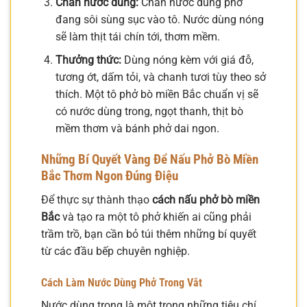
Chan nước dùng:
Chan nước dùng phở
đang sôi sùng sục vào tô. Nước dùng nóng
sẽ làm thịt tái chín tới, thơm mềm.
Thưởng thức:
Dùng nóng kèm với giá đỗ,
tương ớt, dấm tỏi, và chanh tươi tùy theo sở
thích. Một tô phở bò miền Bắc chuẩn vị sẽ
có nước dùng trong, ngọt thanh, thịt bò
mềm thơm và bánh phở dai ngon.
Những Bí Quyết Vàng Để Nấu Phở Bò Miền
Bắc Thơm Ngon Đúng Điệu
Để thực sự thành thạo
cách nấu phở bò miền
Bắc
và tạo ra một tô phở khiến ai cũng phải
trầm trồ, bạn cần bỏ túi thêm những bí quyết
từ các đầu bếp chuyên nghiệp.
Cách Làm Nước Dùng Phở Trong Vắt
Nước dùng trong là một trong những tiêu chí