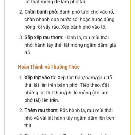
lát thật mỏng để làm phở tái.
Chần bánh phở:
Bánh phở tươi cho vào rổ,
chần nhanh qua nước sôi hoặc nước dùng
nóng rồi vẩy ráo. Xếp bánh phở vào tô.
Sắp xếp rau thơm:
Hành lá, rau mùi thái
nhỏ; hành tây thái lát mỏng ngâm dấm; giá
đỗ.
Hoàn Thành và Thưởng Thức
Xếp thịt vào tô:
Xếp thịt bắp/nạm/gầu đã
thái lát lên trên bánh phở. Tiếp theo, đặt
những lát thịt thăn/phi lê mỏng (để làm
phở tái) lên trên.
Thêm rau thơm:
Rắc hành lá, rau mùi thái
nhỏ và vài lát hành tây ngâm dấm lên trên
thịt.