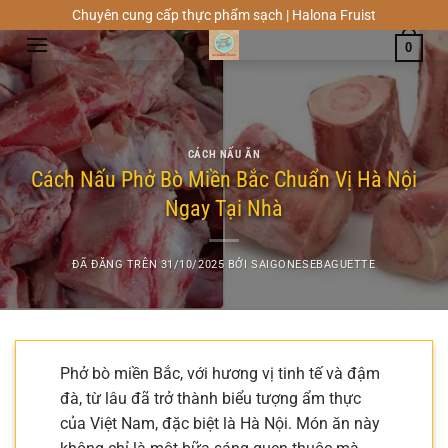
Chuyển
Chuyên cung cấp thực phẩm sạch | Halona Fruist
đến
0
nội
dung
CÁCH NẤU ĂN
Cách Nấu Phở Bò Miền Bắc Chuẩn Vị Hà Nội
Ngay Tại Nhà
ĐÃ ĐĂNG TRÊN
31/10/2025
BỞI
SAIGONESEBAGUETTE
Phở bò miền Bắc, với hương vị tinh tế và đậm
đà, từ lâu đã trở thành biểu tượng ẩm thực
của Việt Nam, đặc biệt là Hà Nội. Món ăn này