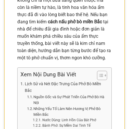
không chỉ là một bữa sáng quen thuộc mà
còn là niềm tự hào, là tinh hoa văn hóa ẩm
thực đã đi vào lòng biết bao thế hệ. Nếu bạn
đang tìm kiếm
cách nấu phở bò miền Bắc
tại
nhà để chiêu đãi gia đình hoặc đơn giản là
muốn khám phá chiều sâu của ẩm thực
truyền thống, bài viết này sẽ là kim chỉ nam
toàn diện, hướng dẫn bạn từng bước để tạo ra
một tô phở chuẩn vị, thơm ngon khó cưỡng.
Xem Nội Dung Bài Viết
Lịch Sử và Nét Đặc Trưng Của Phở Bò Miền
Bắc
Nguồn Gốc và Sự Phát Triển Của Phở Bò Hà
Nội
Những Yếu Tố Làm Nên Hương Vị Phở Bò
Miền Bắc
Nước Dùng: Linh Hồn Của Bát Phở
Bánh Phở: Sự Mềm Dai Tinh Tế