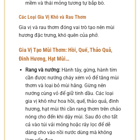
mềm và thái mỏng tương tự bắp bò.
Các Loại Gia Vị Khô và Rau Thơm
Gia vị và rau thơm đóng vai trò tạo nên mùi
hương đặc trưng, khó quên của phở.
Gia Vị Tạo Mùi Thơm: Hồi, Quế, Thảo Quả,
Đinh Hương, Hạt Mùi…
Rang và nướng:
Hành tây, gừng, hành tím
cần được nướng cháy xém vỏ để tăng mùi
thơm và loại bỏ mùi hăng. Gừng nên
nướng cùng vỏ để giữ tinh dầu. Các loại
gia vị khô như hoa hồi, quế, thảo quả, đinh
hương, hạt mùi thì cần rang thơm trên chảo
nóng cho đến khi dậy mùi. Sau đó cho tất
cả vào túi vải mỏng hoặc rây lọc để dễ
dàng cho vào nồi nước dùng mà không