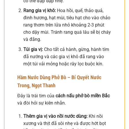
có thể đập dập nhẹ.
Rang gia vị khô:
Hoa hồi, quế, thảo quả,
đinh hương, hạt mùi, tiêu hạt cho vào chảo
rang thơm trên lửa nhỏ khoảng 2-3 phút
cho dậy mùi. Tránh rang quá lâu sẽ bị cháy
và đắng.
Túi gia vị:
Cho tất cả hành, gừng, hành tím
đã nướng và các gia vị khô đã rang vào
một túi vải mỏng hoặc rây lọc buộc kín.
Hầm Nước Dùng Phở Bò – Bí Quyết Nước
Trong, Ngọt Thanh
Đây là trái tim của
cách nấu phở bò miền Bắc
và đòi hỏi sự kiên nhẫn.
Thêm gia vị vào nồi nước dùng:
Khi nồi
xương và thịt đã sôi nhẹ và được hớt bọt