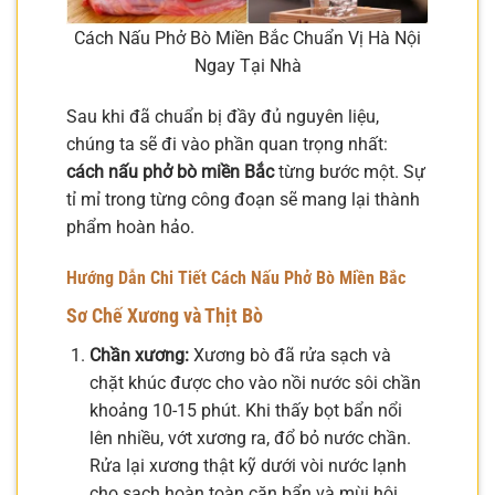
Cách Nấu Phở Bò Miền Bắc Chuẩn Vị Hà Nội
Ngay Tại Nhà
Sau khi đã chuẩn bị đầy đủ nguyên liệu,
chúng ta sẽ đi vào phần quan trọng nhất:
cách nấu phở bò miền Bắc
từng bước một. Sự
tỉ mỉ trong từng công đoạn sẽ mang lại thành
phẩm hoàn hảo.
Hướng Dẫn Chi Tiết Cách Nấu Phở Bò Miền Bắc
Sơ Chế Xương và Thịt Bò
Chần xương:
Xương bò đã rửa sạch và
chặt khúc được cho vào nồi nước sôi chần
khoảng 10-15 phút. Khi thấy bọt bẩn nổi
lên nhiều, vớt xương ra, đổ bỏ nước chần.
Rửa lại xương thật kỹ dưới vòi nước lạnh
cho sạch hoàn toàn cặn bẩn và mùi hôi.