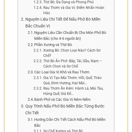
Thịt Bò: Đa Dạng và Phong Phú
Rau Thơm và Gia Vị: Điểm Nhấn Hoàn
Hảo
Nguyên Liệu Chi Tiết Để Nấu Phở Bò Miền
Bắc Chuẩn Vị
Nguyên Liệu Cần Chuẩn Bị Cho Món Phở Bò
Miền Bắc (cho 4-6 người ăn)
Phần Xương và Thịt Bò
Xương Bò: Chọn Loại Nào? Cách Sơ
Chế?
Thịt Bò Ăn Phở: Bắp, Tái, Gầu, Nạm –
Cách Chọn và Sơ Chế
Các Loại Gia Vị Khô và Rau Thơm
Gia Vị Tạo Mùi Thơm: Hồi, Quế, Thảo
Quả, Đinh Hương, Hạt Mùi…
Rau Thơm Ăn Kèm: Hành Lá, Mùi Tàu,
Húng Quế, Giá Đỗ…
Bánh Phở và Các Gia Vị Nêm Nếm
Quy Trình Nấu Phở Bò Miền Bắc Từng Bước
Chi Tiết
Hướng Dẫn Chi Tiết Cách Nấu Phở Bò Miền
Bắc
Sơ Chế Xương và Thịt Bò