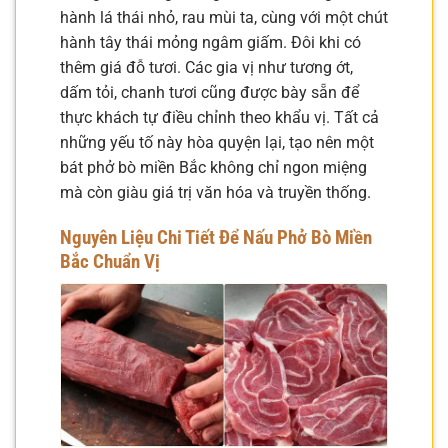
hành lá thái nhỏ, rau mùi ta, cùng với một chút
hành tây thái mỏng ngâm giấm. Đôi khi có
thêm giá đỗ tươi. Các gia vị như tương ớt,
dấm tỏi, chanh tươi cũng được bày sẵn để
thực khách tự điều chỉnh theo khẩu vị. Tất cả
những yếu tố này hòa quyện lại, tạo nên một
bát phở bò miền Bắc không chỉ ngon miệng
mà còn giàu giá trị văn hóa và truyền thống.
Nguyên Liệu Chi Tiết Để Nấu Phở Bò Miền
Bắc Chuẩn Vị