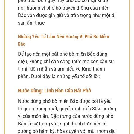
phở Bắc. Dù ngày nay phở đã có mặt khắp
nơi, hương vị phở bò truyền thống của miền
Bắc vẫn được gìn giữ và trân trọng như một di
sản ẩm thực.
Những Yếu Tố Làm Nên Hương Vị Phở Bò Miền
Bắc
Để tạo nên một bát phở bò miền Bắc đúng
điệu, không chỉ cần công thức mà còn cần sự
tỉ mỉ, kiên nhẫn và am hiểu về từng thành
phần. Dưới đây là những yếu tố cốt lõi:
Nước Dùng: Linh Hồn Của Bát Phở
Nước dùng phở bò miền Bắc được coi là yếu
tố quan trọng nhất, quyết định đến 80% hương
vị của món ăn. Đặc trưng của nước dùng phở
Bắc là sự trong vắt, ngọt thanh tự nhiên từ
xương bò hầm kỹ, hòa quyện với mùi thơm dịu