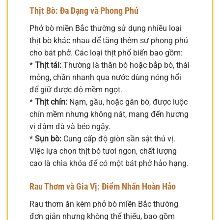
Thịt Bò: Đa Dạng và Phong Phú
Phở bò miền Bắc thường sử dụng nhiều loại
thịt bò khác nhau để tăng thêm sự phong phú
cho bát phở. Các loại thịt phổ biến bao gồm:
*
Thịt tái:
Thường là thăn bò hoặc bắp bò, thái
mỏng, chần nhanh qua nước dùng nóng hổi
để giữ được độ mềm ngọt.
*
Thịt chín:
Nạm, gầu, hoặc gân bò, được luộc
chín mềm nhưng không nát, mang đến hương
vị đậm đà và béo ngậy.
*
Sụn bò:
Cung cấp độ giòn sần sật thú vị.
Việc lựa chọn thịt bò tươi ngon, chất lượng
cao là chìa khóa để có một bát phở hảo hạng.
Rau Thơm và Gia Vị: Điểm Nhấn Hoàn Hảo
Rau thơm ăn kèm phở bò miền Bắc thường
đơn giản nhưng không thể thiếu, bao gồm