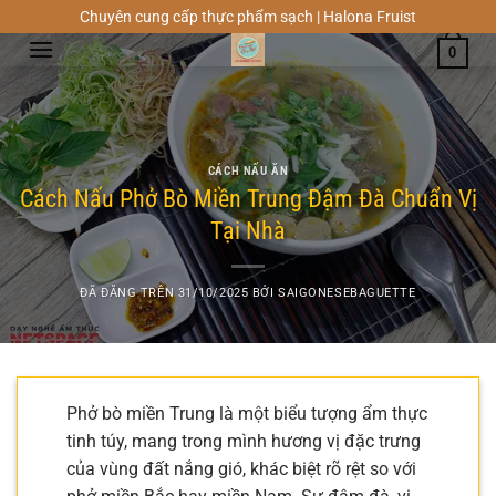
Chuyển
Chuyên cung cấp thực phẩm sạch | Halona Fruist
đến
0
nội
dung
CÁCH NẤU ĂN
Cách Nấu Phở Bò Miền Trung Đậm Đà Chuẩn Vị
Tại Nhà
ĐÃ ĐĂNG TRÊN
31/10/2025
BỞI
SAIGONESEBAGUETTE
Phở bò miền Trung là một biểu tượng ẩm thực
tinh túy, mang trong mình hương vị đặc trưng
của vùng đất nắng gió, khác biệt rõ rệt so với