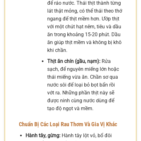
để ráo nước. Thái thịt thành từng
lát thật mỏng, có thể thái theo thớ
ngang để thịt mềm hơn. Ướp thịt
với một chút hạt nêm, tiêu và dầu
ăn trong khoảng 15-20 phút. Dầu
ăn giúp thịt mềm và không bị khô
khi chần.
Thịt ăn chín (gầu, nạm):
Rửa
sạch, để nguyên miếng lớn hoặc
thái miếng vừa ăn. Chần sơ qua
nước sôi để loại bỏ bọt bẩn rồi
vớt ra. Những phần thịt này sẽ
được ninh cùng nước dùng để
tạo độ ngọt và mềm.
Chuẩn Bị Các Loại Rau Thơm Và Gia Vị Khác
Hành tây, gừng:
Hành tây lột vỏ, bổ đôi