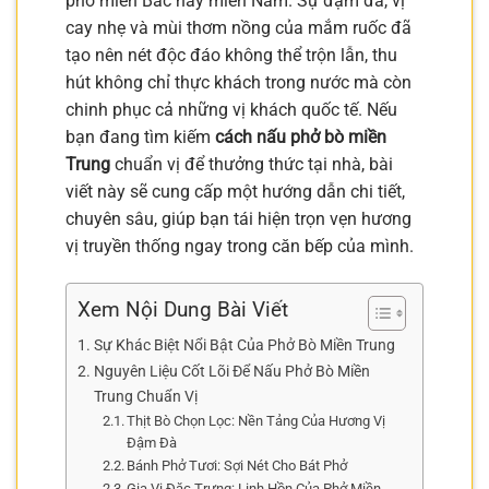
phở miền Bắc hay miền Nam. Sự đậm đà, vị
cay nhẹ và mùi thơm nồng của mắm ruốc đã
tạo nên nét độc đáo không thể trộn lẫn, thu
hút không chỉ thực khách trong nước mà còn
chinh phục cả những vị khách quốc tế. Nếu
bạn đang tìm kiếm
cách nấu phở bò miền
Trung
chuẩn vị để thưởng thức tại nhà, bài
viết này sẽ cung cấp một hướng dẫn chi tiết,
chuyên sâu, giúp bạn tái hiện trọn vẹn hương
vị truyền thống ngay trong căn bếp của mình.
Xem Nội Dung Bài Viết
Sự Khác Biệt Nổi Bật Của Phở Bò Miền Trung
Nguyên Liệu Cốt Lõi Để Nấu Phở Bò Miền
Trung Chuẩn Vị
Thịt Bò Chọn Lọc: Nền Tảng Của Hương Vị
Đậm Đà
Bánh Phở Tươi: Sợi Nét Cho Bát Phở
Gia Vị Đặc Trưng: Linh Hồn Của Phở Miền