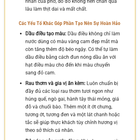
nhấn của phở, do đó không nên chần quá
lâu làm thịt dai và mất chất.
Các Yếu Tố Khác Góp Phần Tạo Nên Sự Hoàn Hảo
Dầu điều tạo màu:
Dầu điều không chỉ làm
nước dùng có màu vàng cam đẹp mắt mà
còn tăng thêm độ béo ngậy. Có thể tự làm
dầu điều bằng cách đun nóng dầu ăn với
hạt điều màu cho đến khi màu chuyển
sang đỏ cam.
Rau thơm và gia vị ăn kèm:
Luôn chuẩn bị
đầy đủ các loại rau thơm tươi ngon như
húng quế, ngò gai, hành tây thái mỏng, giá
đỗ và chuối bào. Thêm một ít ớt chưng,
tương ớt, tương đen và một lát chanh hoặc
tắc sẽ giúp thực khách tùy chỉnh hương vị
theo sở thích cá nhân.