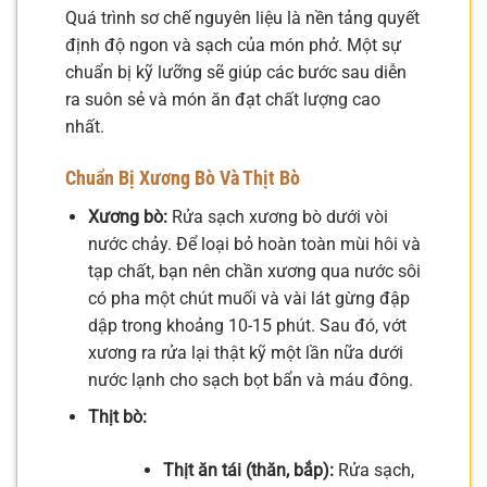
Quá trình sơ chế nguyên liệu là nền tảng quyết
định độ ngon và sạch của món phở. Một sự
chuẩn bị kỹ lưỡng sẽ giúp các bước sau diễn
ra suôn sẻ và món ăn đạt chất lượng cao
nhất.
Chuẩn Bị Xương Bò Và Thịt Bò
Xương bò:
Rửa sạch xương bò dưới vòi
nước chảy. Để loại bỏ hoàn toàn mùi hôi và
tạp chất, bạn nên chần xương qua nước sôi
có pha một chút muối và vài lát gừng đập
dập trong khoảng 10-15 phút. Sau đó, vớt
xương ra rửa lại thật kỹ một lần nữa dưới
nước lạnh cho sạch bọt bẩn và máu đông.
Thịt bò:
Thịt ăn tái (thăn, bắp):
Rửa sạch,