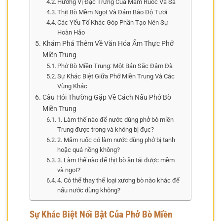
Hương Vị Đặc Trưng Của Mắm Ruốc Và Sả
Thịt Bò Mềm Ngọt Và Đảm Bảo Độ Tươi
Các Yếu Tố Khác Góp Phần Tạo Nên Sự
Hoàn Hảo
Khám Phá Thêm Về Văn Hóa Ẩm Thực Phở
Miền Trung
Phở Bò Miền Trung: Một Bản Sắc Đậm Đà
Sự Khác Biệt Giữa Phở Miền Trung Và Các
Vùng Khác
Câu Hỏi Thường Gặp Về Cách Nấu Phở Bò
Miền Trung
1. Làm thế nào để nước dùng phở bò miền
Trung được trong và không bị đục?
2. Mắm ruốc có làm nước dùng phở bị tanh
hoặc quá nồng không?
3. Làm thế nào để thịt bò ăn tái được mềm
và ngọt?
4. Có thể thay thế loại xương bò nào khác để
nấu nước dùng không?
Sự Khác Biệt Nổi Bật Của Phở Bò Miền