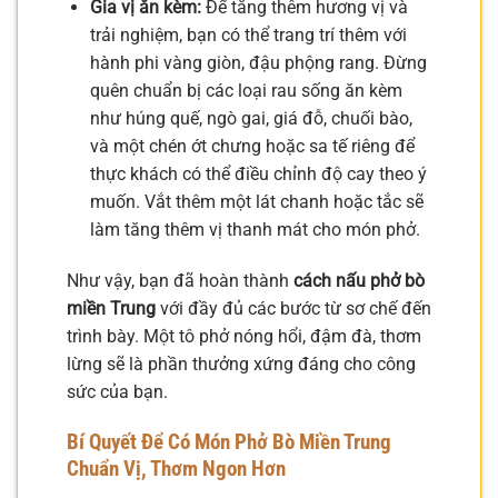
Gia vị ăn kèm:
Để tăng thêm hương vị và
trải nghiệm, bạn có thể trang trí thêm với
hành phi vàng giòn, đậu phộng rang. Đừng
quên chuẩn bị các loại rau sống ăn kèm
như húng quế, ngò gai, giá đỗ, chuối bào,
và một chén ớt chưng hoặc sa tế riêng để
thực khách có thể điều chỉnh độ cay theo ý
muốn. Vắt thêm một lát chanh hoặc tắc sẽ
làm tăng thêm vị thanh mát cho món phở.
Như vậy, bạn đã hoàn thành
cách nấu phở bò
miền Trung
với đầy đủ các bước từ sơ chế đến
trình bày. Một tô phở nóng hổi, đậm đà, thơm
lừng sẽ là phần thưởng xứng đáng cho công
sức của bạn.
Bí Quyết Để Có Món Phở Bò Miền Trung
Chuẩn Vị, Thơm Ngon Hơn