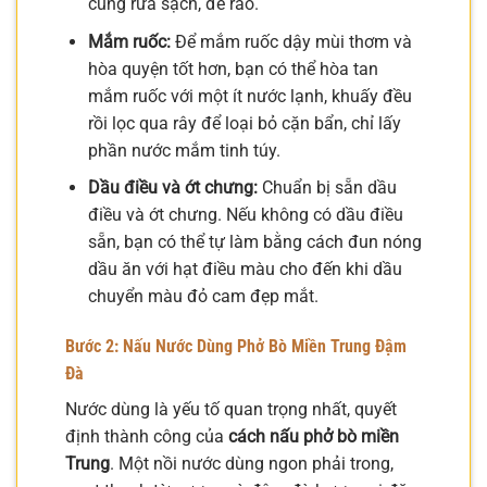
cũng rửa sạch, để ráo.
Mắm ruốc:
Để mắm ruốc dậy mùi thơm và
hòa quyện tốt hơn, bạn có thể hòa tan
mắm ruốc với một ít nước lạnh, khuấy đều
rồi lọc qua rây để loại bỏ cặn bẩn, chỉ lấy
phần nước mắm tinh túy.
Dầu điều và ớt chưng:
Chuẩn bị sẵn dầu
điều và ớt chưng. Nếu không có dầu điều
sẵn, bạn có thể tự làm bằng cách đun nóng
dầu ăn với hạt điều màu cho đến khi dầu
chuyển màu đỏ cam đẹp mắt.
Bước 2: Nấu Nước Dùng Phở Bò Miền Trung Đậm
Đà
Nước dùng là yếu tố quan trọng nhất, quyết
định thành công của
cách nấu phở bò miền
Trung
. Một nồi nước dùng ngon phải trong,