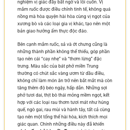
nghiệm vị giác đầy bất ngờ và lôi cuốn. Vị
mắm ruốc được điều chỉnh tinh tế, không quá
nồng mà hòa quyện hài hòa cùng vị ngọt của
xương bò và các loại gia vị khác, tạo nên một
bản giao hưởng ẩm thực độc đáo.
Bên cạnh mắm ruốc, sả và ớt chưng cũng là
những thành phần không thể thiếu, góp phần
tạo nên cái “cay nhẹ” và “thơm lừng” đặc
trưng. Màu sắc của bát phở miền Trung
thường có chút sắc vàng ươm từ dầu điều,
không chỉ làm món ăn trở nên bắt mắt mà còn
tăng thêm độ béo ngậy, hấp dẫn. Những sợi
phở tươi dai, thịt bò thái mỏng mềm ngọt, kết
hợp với các loại rau thơm tươi mát như húng
quế, ngò gai, rau mùi và hành tây, tất cả cùng
tạo nên một tổng thể hài hòa, kích thích mọi
giác quan. Chính những điều này đã khiến