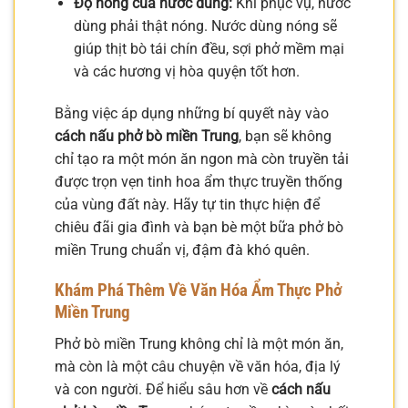
Độ nóng của nước dùng:
Khi phục vụ, nước
dùng phải thật nóng. Nước dùng nóng sẽ
giúp thịt bò tái chín đều, sợi phở mềm mại
và các hương vị hòa quyện tốt hơn.
Bằng việc áp dụng những bí quyết này vào
cách nấu phở bò miền Trung
, bạn sẽ không
chỉ tạo ra một món ăn ngon mà còn truyền tải
được trọn vẹn tinh hoa ẩm thực truyền thống
của vùng đất này. Hãy tự tin thực hiện để
chiêu đãi gia đình và bạn bè một bữa phở bò
miền Trung chuẩn vị, đậm đà khó quên.
Khám Phá Thêm Về Văn Hóa Ẩm Thực Phở
Miền Trung
Phở bò miền Trung không chỉ là một món ăn,
mà còn là một câu chuyện về văn hóa, địa lý
và con người. Để hiểu sâu hơn về
cách nấu