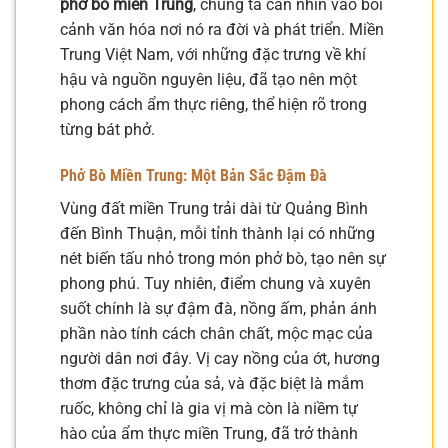
phở bò miền Trung
, chúng ta cần nhìn vào bối
cảnh văn hóa nơi nó ra đời và phát triển. Miền
Trung Việt Nam, với những đặc trưng về khí
hậu và nguồn nguyên liệu, đã tạo nên một
phong cách ẩm thực riêng, thể hiện rõ trong
từng bát phở.
Phở Bò Miền Trung: Một Bản Sắc Đậm Đà
Vùng đất miền Trung trải dài từ Quảng Bình
đến Bình Thuận, mỗi tỉnh thành lại có những
nét biến tấu nhỏ trong món phở bò, tạo nên sự
phong phú. Tuy nhiên, điểm chung và xuyên
suốt chính là sự đậm đà, nồng ấm, phản ánh
phần nào tính cách chân chất, mộc mạc của
người dân nơi đây. Vị cay nồng của ớt, hương
thơm đặc trưng của sả, và đặc biệt là mắm
ruốc, không chỉ là gia vị mà còn là niềm tự
hào của ẩm thực miền Trung, đã trở thành