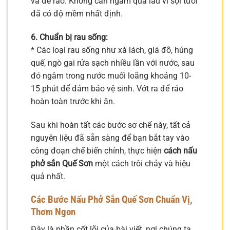
và để ráo. Không cần ngâm quá lâu vì sợi tươi
đã có độ mềm nhất định.
6. Chuẩn bị rau sống:
* Các loại rau sống như xà lách, giá đỗ, húng
quế, ngò gai rửa sạch nhiều lần với nước, sau
đó ngâm trong nước muối loãng khoảng 10-
15 phút để đảm bảo vệ sinh. Vớt ra để ráo
hoàn toàn trước khi ăn.
Sau khi hoàn tất các bước sơ chế này, tất cả
nguyên liệu đã sẵn sàng để bạn bắt tay vào
công đoạn chế biến chính, thực hiện
cách nấu
phở sắn Quế Sơn
một cách trôi chảy và hiệu
quả nhất.
Các Bước Nấu Phở Sắn Quế Sơn Chuẩn Vị,
Thơm Ngon
Đây là phần cốt lõi của bài viết, nơi chúng ta