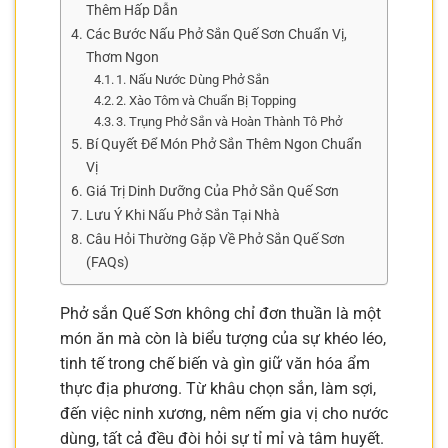
Thêm Hấp Dẫn
Các Bước Nấu Phở Sắn Quế Sơn Chuẩn Vị,
Thơm Ngon
1. Nấu Nước Dùng Phở Sắn
2. Xào Tôm và Chuẩn Bị Topping
3. Trụng Phở Sắn và Hoàn Thành Tô Phở
Bí Quyết Để Món Phở Sắn Thêm Ngon Chuẩn
Vị
Giá Trị Dinh Dưỡng Của Phở Sắn Quế Sơn
Lưu Ý Khi Nấu Phở Sắn Tại Nhà
Câu Hỏi Thường Gặp Về Phở Sắn Quế Sơn
(FAQs)
Phở sắn Quế Sơn không chỉ đơn thuần là một
món ăn mà còn là biểu tượng của sự khéo léo,
tinh tế trong chế biến và gìn giữ văn hóa ẩm
thực địa phương. Từ khâu chọn sắn, làm sợi,
đến việc ninh xương, nêm nếm gia vị cho nước
dùng, tất cả đều đòi hỏi sự tỉ mỉ và tâm huyết.