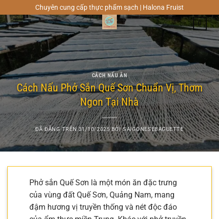
Chuyển
Chuyên cung cấp thực phẩm sạch | Halona Fruist
đến
0
nội
dung
CÁCH NẤU ĂN
Cách Nấu Phở Sắn Quế Sơn Chuẩn Vị, Thơm
Ngon Tại Nhà
ĐÃ ĐĂNG TRÊN
31/10/2025
BỞI
SAIGONESEBAGUETTE
Phở sắn Quế Sơn là một món ăn đặc trưng
của vùng đất Quế Sơn, Quảng Nam, mang
đậm hương vị truyền thống và nét độc đáo