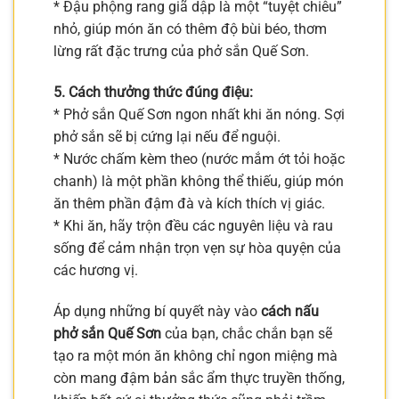
* Đậu phộng rang giã dập là một “tuyệt chiêu”
nhỏ, giúp món ăn có thêm độ bùi béo, thơm
lừng rất đặc trưng của phở sắn Quế Sơn.
5. Cách thưởng thức đúng điệu:
* Phở sắn Quế Sơn ngon nhất khi ăn nóng. Sợi
phở sắn sẽ bị cứng lại nếu để nguội.
* Nước chấm kèm theo (nước mắm ớt tỏi hoặc
chanh) là một phần không thể thiếu, giúp món
ăn thêm phần đậm đà và kích thích vị giác.
* Khi ăn, hãy trộn đều các nguyên liệu và rau
sống để cảm nhận trọn vẹn sự hòa quyện của
các hương vị.
Áp dụng những bí quyết này vào
cách nấu
phở sắn Quế Sơn
của bạn, chắc chắn bạn sẽ
tạo ra một món ăn không chỉ ngon miệng mà
còn mang đậm bản sắc ẩm thực truyền thống,