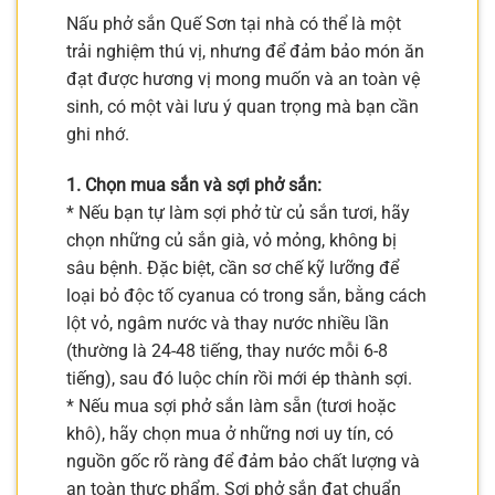
Nấu phở sắn Quế Sơn tại nhà có thể là một
trải nghiệm thú vị, nhưng để đảm bảo món ăn
đạt được hương vị mong muốn và an toàn vệ
sinh, có một vài lưu ý quan trọng mà bạn cần
ghi nhớ.
1. Chọn mua sắn và sợi phở sắn:
* Nếu bạn tự làm sợi phở từ củ sắn tươi, hãy
chọn những củ sắn già, vỏ mỏng, không bị
sâu bệnh. Đặc biệt, cần sơ chế kỹ lưỡng để
loại bỏ độc tố cyanua có trong sắn, bằng cách
lột vỏ, ngâm nước và thay nước nhiều lần
(thường là 24-48 tiếng, thay nước mỗi 6-8
tiếng), sau đó luộc chín rồi mới ép thành sợi.
* Nếu mua sợi phở sắn làm sẵn (tươi hoặc
khô), hãy chọn mua ở những nơi uy tín, có
nguồn gốc rõ ràng để đảm bảo chất lượng và
an toàn thực phẩm. Sợi phở sắn đạt chuẩn