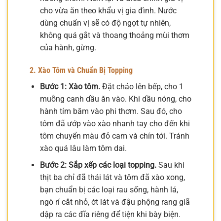
cho vừa ăn theo khẩu vị gia đình. Nước
dùng chuẩn vị sẽ có độ ngọt tự nhiên,
không quá gắt và thoang thoảng mùi thơm
của hành, gừng.
2. Xào Tôm và Chuẩn Bị Topping
Bước 1: Xào tôm.
Đặt chảo lên bếp, cho 1
muỗng canh dầu ăn vào. Khi dầu nóng, cho
hành tím băm vào phi thơm. Sau đó, cho
tôm đã ướp vào xào nhanh tay cho đến khi
tôm chuyển màu đỏ cam và chín tới. Tránh
xào quá lâu làm tôm dai.
Bước 2: Sắp xếp các loại topping.
Sau khi
thịt ba chỉ đã thái lát và tôm đã xào xong,
bạn chuẩn bị các loại rau sống, hành lá,
ngò rí cắt nhỏ, ớt lát và đậu phộng rang giã
dập ra các đĩa riêng để tiện khi bày biện.