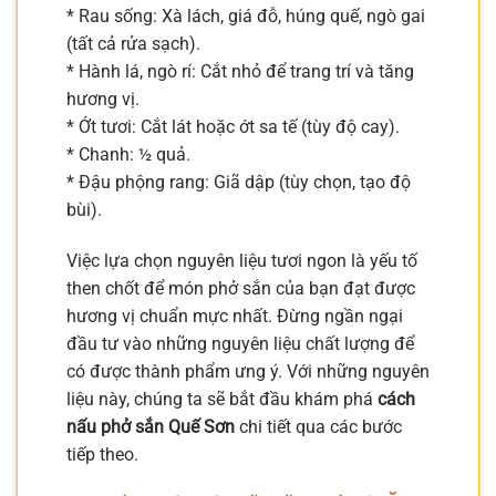
* Rau sống: Xà lách, giá đỗ, húng quế, ngò gai
(tất cả rửa sạch).
* Hành lá, ngò rí: Cắt nhỏ để trang trí và tăng
hương vị.
* Ớt tươi: Cắt lát hoặc ớt sa tế (tùy độ cay).
* Chanh: ½ quả.
* Đậu phộng rang: Giã dập (tùy chọn, tạo độ
bùi).
Việc lựa chọn nguyên liệu tươi ngon là yếu tố
then chốt để món phở sắn của bạn đạt được
hương vị chuẩn mực nhất. Đừng ngần ngại
đầu tư vào những nguyên liệu chất lượng để
có được thành phẩm ưng ý. Với những nguyên
liệu này, chúng ta sẽ bắt đầu khám phá
cách
nấu phở sắn Quế Sơn
chi tiết qua các bước
tiếp theo.