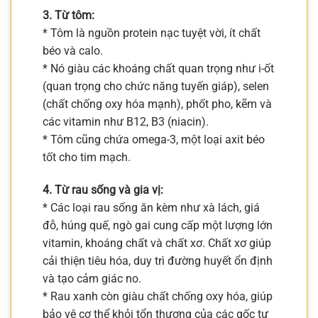
3. Từ tôm:
* Tôm là nguồn protein nạc tuyệt vời, ít chất
béo và calo.
* Nó giàu các khoáng chất quan trọng như i-ốt
(quan trọng cho chức năng tuyến giáp), selen
(chất chống oxy hóa mạnh), phốt pho, kẽm và
các vitamin như B12, B3 (niacin).
* Tôm cũng chứa omega-3, một loại axit béo
tốt cho tim mạch.
4. Từ rau sống và gia vị:
* Các loại rau sống ăn kèm như xà lách, giá
đỗ, húng quế, ngò gai cung cấp một lượng lớn
vitamin, khoáng chất và chất xơ. Chất xơ giúp
cải thiện tiêu hóa, duy trì đường huyết ổn định
và tạo cảm giác no.
* Rau xanh còn giàu chất chống oxy hóa, giúp
bảo vệ cơ thể khỏi tổn thương của các gốc tự