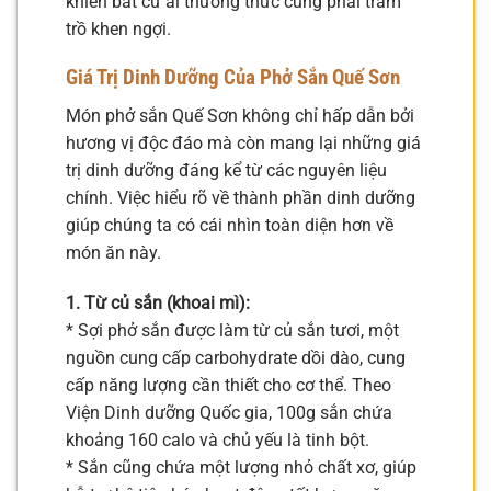
khiến bất cứ ai thưởng thức cũng phải trầm
trồ khen ngợi.
Giá Trị Dinh Dưỡng Của Phở Sắn Quế Sơn
Món phở sắn Quế Sơn không chỉ hấp dẫn bởi
hương vị độc đáo mà còn mang lại những giá
trị dinh dưỡng đáng kể từ các nguyên liệu
chính. Việc hiểu rõ về thành phần dinh dưỡng
giúp chúng ta có cái nhìn toàn diện hơn về
món ăn này.
1. Từ củ sắn (khoai mì):
* Sợi phở sắn được làm từ củ sắn tươi, một
nguồn cung cấp carbohydrate dồi dào, cung
cấp năng lượng cần thiết cho cơ thể. Theo
Viện Dinh dưỡng Quốc gia, 100g sắn chứa
khoảng 160 calo và chủ yếu là tinh bột.
* Sắn cũng chứa một lượng nhỏ chất xơ, giúp