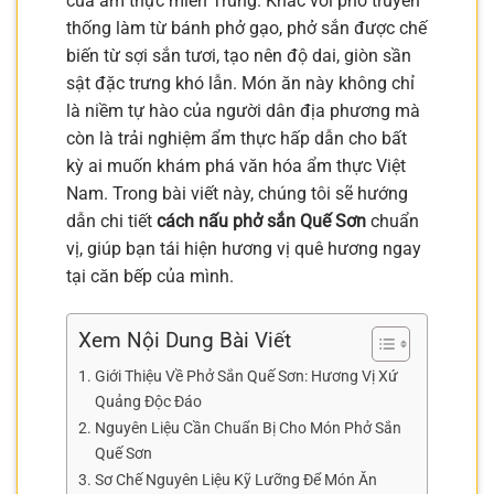
của ẩm thực miền Trung. Khác với phở truyền
thống làm từ bánh phở gạo, phở sắn được chế
biến từ sợi sắn tươi, tạo nên độ dai, giòn sần
sật đặc trưng khó lẫn. Món ăn này không chỉ
là niềm tự hào của người dân địa phương mà
còn là trải nghiệm ẩm thực hấp dẫn cho bất
kỳ ai muốn khám phá văn hóa ẩm thực Việt
Nam. Trong bài viết này, chúng tôi sẽ hướng
dẫn chi tiết
cách nấu phở sắn Quế Sơn
chuẩn
vị, giúp bạn tái hiện hương vị quê hương ngay
tại căn bếp của mình.
Xem Nội Dung Bài Viết
Giới Thiệu Về Phở Sắn Quế Sơn: Hương Vị Xứ
Quảng Độc Đáo
Nguyên Liệu Cần Chuẩn Bị Cho Món Phở Sắn
Quế Sơn
Sơ Chế Nguyên Liệu Kỹ Lưỡng Để Món Ăn