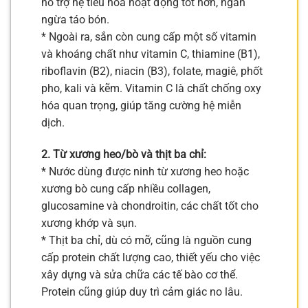
hỗ trợ hệ tiêu hóa hoạt động tốt hơn, ngăn
ngừa táo bón.
* Ngoài ra, sắn còn cung cấp một số vitamin
và khoáng chất như vitamin C, thiamine (B1),
riboflavin (B2), niacin (B3), folate, magiê, phốt
pho, kali và kẽm. Vitamin C là chất chống oxy
hóa quan trọng, giúp tăng cường hệ miễn
dịch.
2. Từ xương heo/bò và thịt ba chỉ:
* Nước dùng được ninh từ xương heo hoặc
xương bò cung cấp nhiều collagen,
glucosamine và chondroitin, các chất tốt cho
xương khớp và sụn.
* Thịt ba chỉ, dù có mỡ, cũng là nguồn cung
cấp protein chất lượng cao, thiết yếu cho việc
xây dựng và sửa chữa các tế bào cơ thể.
Protein cũng giúp duy trì cảm giác no lâu.