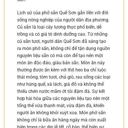
Lịch sử của phở sắn Quế Sơn gắn liền với đời
sống nông nghiệp của người dân địa phương.
Củ sắn là loại cây lương thực phổ biến, dễ
trồng và có giá trị dinh dưỡng cao. Từ những
củ sắn tươi, người dân Quế Sơn đã sáng tạo
ra món phở sắn, không chỉ để tận dụng nguồn
nguyên liệu sẵn có mà còn để tạo nên một
món ăn độc đáo, giàu bản sắc. Món ăn này
thường được ăn kèm với thịt heo ba chỉ luộc
thái mỏng, tôm tươi, chả giò, rau sống các loại
như húng quế, xà lách, giá đỗ và không thể
thiếu chén nước mắm ớt tỏi đậm đà. Sự kết
hợp hài hòa giữa các nguyên liệu tạo nên một
tổng thể vừa thanh mát, vừa đậm đà, khiến
người ăn không khỏi xuýt xoa. Món phở sắn
không chỉ là bữa ăn hàng ngày mà còn xuất
hiện trong các dịp lễ tết, cỗ bàn, thể hiện sự