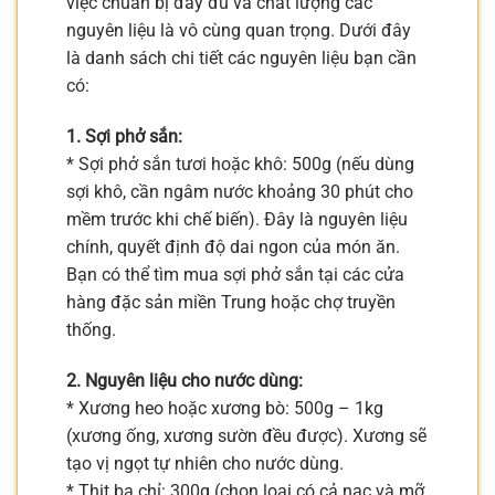
việc chuẩn bị đầy đủ và chất lượng các
nguyên liệu là vô cùng quan trọng. Dưới đây
là danh sách chi tiết các nguyên liệu bạn cần
có:
1. Sợi phở sắn:
* Sợi phở sắn tươi hoặc khô: 500g (nếu dùng
sợi khô, cần ngâm nước khoảng 30 phút cho
mềm trước khi chế biến). Đây là nguyên liệu
chính, quyết định độ dai ngon của món ăn.
Bạn có thể tìm mua sợi phở sắn tại các cửa
hàng đặc sản miền Trung hoặc chợ truyền
thống.
2. Nguyên liệu cho nước dùng:
* Xương heo hoặc xương bò: 500g – 1kg
(xương ống, xương sườn đều được). Xương sẽ
tạo vị ngọt tự nhiên cho nước dùng.
* Thịt ba chỉ: 300g (chọn loại có cả nạc và mỡ