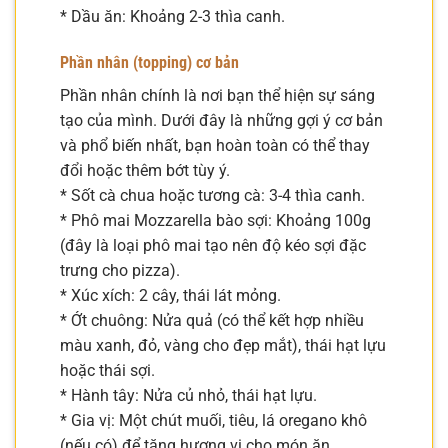
* Dầu ăn: Khoảng 2-3 thìa canh.
Phần nhân (topping) cơ bản
Phần nhân chính là nơi bạn thể hiện sự sáng
tạo của mình. Dưới đây là những gợi ý cơ bản
và phổ biến nhất, bạn hoàn toàn có thể thay
đổi hoặc thêm bớt tùy ý.
* Sốt cà chua hoặc tương cà: 3-4 thìa canh.
* Phô mai Mozzarella bào sợi: Khoảng 100g
(đây là loại phô mai tạo nên độ kéo sợi đặc
trưng cho pizza).
* Xúc xích: 2 cây, thái lát mỏng.
* Ớt chuông: Nửa quả (có thể kết hợp nhiều
màu xanh, đỏ, vàng cho đẹp mắt), thái hạt lựu
hoặc thái sợi.
* Hành tây: Nửa củ nhỏ, thái hạt lựu.
* Gia vị: Một chút muối, tiêu, lá oregano khô
(nếu có) để tăng hương vị cho món ăn.