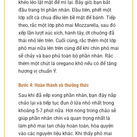
khéo léo lật mặt đế mì lại. Bây giờ, bạn bắt
đầu trang trí phần nhân. Đầu tiên, phết một
lớp sốt cà chua đều lên bề mặt đế bánh. Tiếp
theo, rắc một lớp phô mai Mozzarella, sau đó
xếp lần lượt xúc xích, hành tây, ớt chuông đã
thái nhỏ lên trên. Cuối cùng, rắc thêm một lớp
phô mai nữa lên trên cùng để khi chín phô mai
sẽ chảy và bao phủ toàn bộ phần nhân. Rắc
thêm một chút lá oregano khô nếu có để tăng
hương vị chuẩn Ý.
Bước 4: Hoàn thành và thưởng thức
Sau khi đã xếp xong phần nhân, bạn đậy nắp
chảo lại và tiếp tục đun ở lửa nhỏ nhất trong
khoảng 5-7 phút nữa. Hơi nóng trong chảo sẽ
giúp phần nhân chín và quan trọng nhất là
làm phô mai tan chảy hoàn toàn, hòa quyện
vào các nguyên liệu khác. Khi thấy phô mai