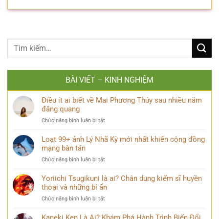
BÀI VIẾT – KINH NGHIỆM
Điều ít ai biết về Mai Phương Thúy sau nhiều năm
đăng quang
ở
Chức năng bình luận bị tắt
Điều
ít
Loạt 99+ ảnh Lý Nhã Kỳ mới nhất khiến cộng đồng
ai
mạng bàn tán
biết
ở
Chức năng bình luận bị tắt
về
Loạt
Mai
99+
Yoriichi Tsugikuni là ai? Chân dung kiếm sĩ huyền
Phương
ảnh
thoại và những bí ẩn
Thúy
Lý
sau
ở
Chức năng bình luận bị tắt
Nhã
nhiều
Yoriichi
Kỳ
năm
Tsugikuni
Kaneki Ken Là Ai? Khám Phá Hành Trình Biến Đổi
mới