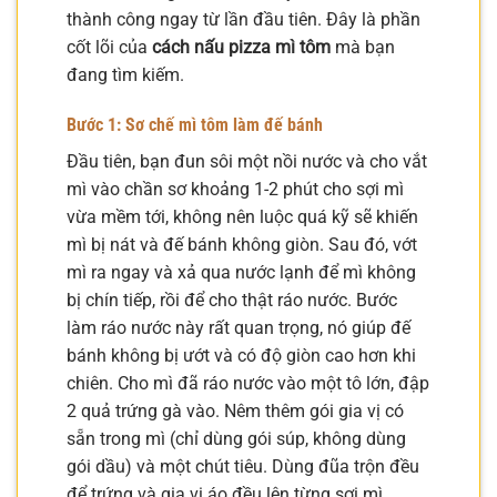
thành công ngay từ lần đầu tiên. Đây là phần
cốt lõi của
cách nấu pizza mì tôm
mà bạn
đang tìm kiếm.
Bước 1: Sơ chế mì tôm làm đế bánh
Đầu tiên, bạn đun sôi một nồi nước và cho vắt
mì vào chần sơ khoảng 1-2 phút cho sợi mì
vừa mềm tới, không nên luộc quá kỹ sẽ khiến
mì bị nát và đế bánh không giòn. Sau đó, vớt
mì ra ngay và xả qua nước lạnh để mì không
bị chín tiếp, rồi để cho thật ráo nước. Bước
làm ráo nước này rất quan trọng, nó giúp đế
bánh không bị ướt và có độ giòn cao hơn khi
chiên. Cho mì đã ráo nước vào một tô lớn, đập
2 quả trứng gà vào. Nêm thêm gói gia vị có
sẵn trong mì (chỉ dùng gói súp, không dùng
gói dầu) và một chút tiêu. Dùng đũa trộn đều
để trứng và gia vị áo đều lên từng sợi mì.