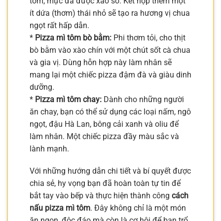
tôm, mực đã được xào sơ. Kết hợp thêm một
ít dứa (thơm) thái nhỏ sẽ tạo ra hương vị chua
ngọt rất hấp dẫn.
*
Pizza mì tôm bò bằm:
Phi thơm tỏi, cho thịt
bò bằm vào xào chín với một chút sốt cà chua
và gia vị. Dùng hỗn hợp này làm nhân sẽ
mang lại một chiếc pizza đậm đà và giàu dinh
dưỡng.
*
Pizza mì tôm chay:
Dành cho những người
ăn chay, bạn có thể sử dụng các loại nấm, ngô
ngọt, đậu Hà Lan, bông cải xanh và oliu để
làm nhân. Một chiếc pizza đầy màu sắc và
lành mạnh.
Với những hướng dẫn chi tiết và bí quyết được
chia sẻ, hy vọng bạn đã hoàn toàn tự tin để
bắt tay vào bếp và thực hiện thành công
cách
nấu pizza mì tôm
. Đây không chỉ là một món
ăn ngon, độc đáo mà còn là cơ hội để bạn trổ