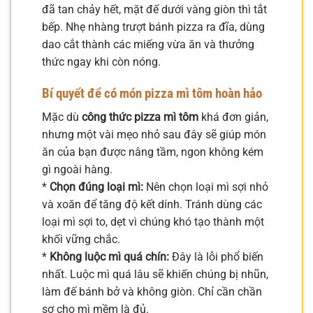
đã tan chảy hết, mặt đế dưới vàng giòn thì tắt
bếp. Nhẹ nhàng trượt bánh pizza ra đĩa, dùng
dao cắt thành các miếng vừa ăn và thưởng
thức ngay khi còn nóng.
Bí quyết để có món pizza mì tôm hoàn hảo
Mặc dù
công thức pizza mì tôm
khá đơn giản,
nhưng một vài mẹo nhỏ sau đây sẽ giúp món
ăn của bạn được nâng tầm, ngon không kém
gì ngoài hàng.
*
Chọn đúng loại mì:
Nên chọn loại mì sợi nhỏ
và xoăn để tăng độ kết dính. Tránh dùng các
loại mì sợi to, dẹt vì chúng khó tạo thành một
khối vững chắc.
*
Không luộc mì quá chín:
Đây là lỗi phổ biến
nhất. Luộc mì quá lâu sẽ khiến chúng bị nhũn,
làm đế bánh bở và không giòn. Chỉ cần chần
sơ cho mì mềm là đủ.