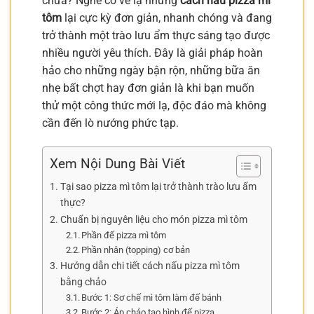
chưa? Nghe có vẻ lạ nhưng
cách nấu pizza mì
tôm
lại cực kỳ đơn giản, nhanh chóng và đang
trở thành một trào lưu ẩm thực sáng tạo được
nhiều người yêu thích. Đây là giải pháp hoàn
hảo cho những ngày bận rộn, những bữa ăn
nhẹ bất chợt hay đơn giản là khi bạn muốn
thử một công thức mới lạ, độc đáo mà không
cần đến lò nướng phức tạp.
Xem Nội Dung Bài Viết
Tại sao pizza mì tôm lại trở thành trào lưu ẩm
thực?
Chuẩn bị nguyên liệu cho món pizza mì tôm
Phần đế pizza mì tôm
Phần nhân (topping) cơ bản
Hướng dẫn chi tiết cách nấu pizza mì tôm
bằng chảo
Bước 1: Sơ chế mì tôm làm đế bánh
Bước 2: Áp chảo tạo hình đế pizza