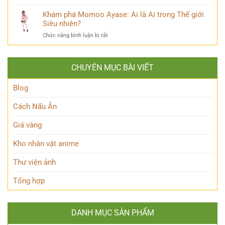
Thương
Linnea
lộ
Kẻ
Genshin
Khám phá Momoo Ayase: Ai là Ai trong Thế giới
thiên
Phản
Là
Siêu nhiên?
tài
Diện
Ai?
ẩn
Huyền
ở
Chức năng bình luận bị tắt
Khám
mình
Thoại
Khám
Phá
của
phá
Nhân
Lớp
Momoo
Vật
Học
CHUYÊN MỤC BÀI VIẾT
Ayase:
Nham
Biết
Ai
Bí
Tuốt
là
Blog
Ẩn
Ai
trong
Cách Nấu Ăn
Thế
giới
Giá vàng
Siêu
nhiên?
Kho nhân vật anime
Thư viện ảnh
Tổng hợp
DANH MỤC SẢN PHẨM