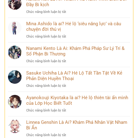
đăng
là
Đầy Bi kịch
nhất
quang
ai?
khiến
ở
Chức năng bình luận bị tắt
Chân
cộng
Kaneki
dung
đồng
Ken
Mina Ashido là ai? Hé lộ ‘siêu năng lực’ và câu
kiếm
mạng
Là
chuyện đời thú vị
sĩ
bàn
Ai?
huyền
tán
ở
Chức năng bình luận bị tắt
Khám
thoại
Mina
Phá
và
Ashido
Nanami Kento Là Ai: Khám Phá Pháp Sư Lý Trí &
Hành
những
là
Số Phận Bi Thương
Trình
bí
ai?
Biến
ẩn
ở
Chức năng bình luận bị tắt
Hé
Đổi
Nanami
lộ
Đầy
Kento
Sasuke Uchiha Là Ai? Hé Lộ Tất Tần Tật Về Kẻ
‘siêu
Bi
Là
Phản Diện Huyền Thoại
năng
kịch
Ai:
lực’
ở
Chức năng bình luận bị tắt
Khám
và
Sasuke
Phá
câu
Uchiha
Ayanokouji Kiyotaka là ai? Hé lộ thiên tài ẩn mình
Pháp
chuyện
Là
của Lớp Học Biết Tuốt
Sư
đời
Ai?
Lý
thú
ở
Chức năng bình luận bị tắt
Hé
Trí
vị
Ayanokouji
Lộ
&
Kiyotaka
Linnea Genshin Là Ai? Khám Phá Nhân Vật Nham
Tất
Số
là
Bí Ẩn
Tần
Phận
ai?
Tật
Bi
ở
Chức năng bình luận bị tắt
Hé
Về