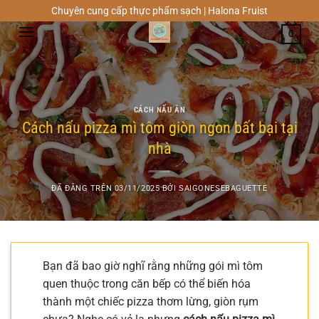
Chuyển
Chuyên cung cấp thực phẩm sạch | Halona Fruist
đến
0
nội
dung
CÁCH NẤU ĂN
Cách nấu pizza mì tôm giòn ngon bất bại tại
nhà
ĐÃ ĐĂNG TRÊN
03/11/2025
BỞI
SAIGONESEBAGUETTE
Bạn đã bao giờ nghĩ rằng những gói mì tôm
quen thuộc trong căn bếp có thể biến hóa
thành một chiếc pizza thơm lừng, giòn rụm