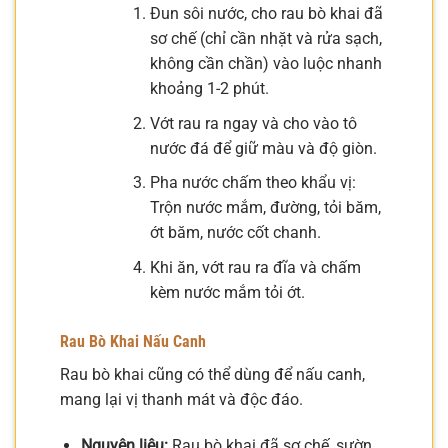
Đun sôi nước, cho rau bò khai đã
sơ chế (chỉ cần nhặt và rửa sạch,
không cần chần) vào luộc nhanh
khoảng 1-2 phút.
Vớt rau ra ngay và cho vào tô
nước đá để giữ màu và độ giòn.
Pha nước chấm theo khẩu vị:
Trộn nước mắm, đường, tỏi băm,
ớt băm, nước cốt chanh.
Khi ăn, vớt rau ra đĩa và chấm
kèm nước mắm tỏi ớt.
Rau Bò Khai Nấu Canh
Rau bò khai cũng có thể dùng để nấu canh,
mang lại vị thanh mát và độc đáo.
Nguyên liệu:
Rau bò khai đã sơ chế, sườn