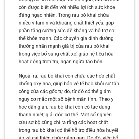
còn được biết đến với nhiều lợi ích sức khỏe
đáng ngạc nhiên. Trong rau bò khai chứa
nhiều vitamin và khoáng chất thiết yếu, góp
phần tăng cường sức đề kháng và hỗ trợ cơ
thể khỏe mạnh. Các chuyên gia dinh dưỡng
thường nhấn mạnh giá trị của rau bò khai
trong việc bổ sung chất xơ, giúp hệ tiêu hóa
hoạt động trơn tru, ngăn ngừa táo bón.
Ngoài ra, rau bò khai còn chứa các hợp chất
chống oxy hóa, giúp bảo vệ tế bào khỏi sự tấn
công của các gốc tự do, từ đó có thể giảm
nguy cơ mắc một số bệnh mãn tính. Theo y
học dân gian, rau bò khai còn có tác dụng
thanh nhiệt, giải độc cơ thể. Một số nghiên
cứu sơ bộ cũng chỉ ra rằng các hoạt chất
trong rau bò khai có thể hỗ trợ điều hòa huyết
áp và cải thiện chức năng gan. Do đó, việc bổ