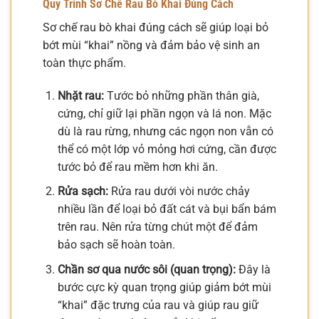
Quy Trình Sơ Chế Rau Bò Khai Đúng Cách
Sơ chế rau bò khai đúng cách sẽ giúp loại bỏ
bớt mùi “khai” nồng và đảm bảo vệ sinh an
toàn thực phẩm.
Nhặt rau:
Tước bỏ những phần thân già,
cứng, chỉ giữ lại phần ngọn và lá non. Mặc
dù là rau rừng, nhưng các ngọn non vẫn có
thể có một lớp vỏ mỏng hơi cứng, cần được
tước bỏ để rau mềm hơn khi ăn.
Rửa sạch:
Rửa rau dưới vòi nước chảy
nhiều lần để loại bỏ đất cát và bụi bẩn bám
trên rau. Nên rửa từng chút một để đảm
bảo sạch sẽ hoàn toàn.
Chần sơ qua nước sôi (quan trọng):
Đây là
bước cực kỳ quan trọng giúp giảm bớt mùi
“khai” đặc trưng của rau và giúp rau giữ