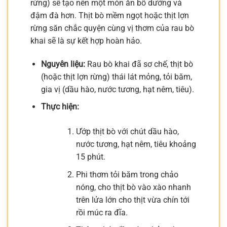
rừng) sẽ tạo nên một món ăn bổ dưỡng và
đậm đà hơn. Thịt bò mềm ngọt hoặc thịt lợn
rừng săn chắc quyện cùng vị thơm của rau bò
khai sẽ là sự kết hợp hoàn hảo.
Nguyên liệu:
Rau bò khai đã sơ chế, thịt bò
(hoặc thịt lợn rừng) thái lát mỏng, tỏi băm,
gia vị (dầu hào, nước tương, hạt nêm, tiêu).
Thực hiện:
Ướp thịt bò với chút dầu hào,
nước tương, hạt nêm, tiêu khoảng
15 phút.
Phi thơm tỏi băm trong chảo
nóng, cho thịt bò vào xào nhanh
trên lửa lớn cho thịt vừa chín tới
rồi múc ra đĩa.