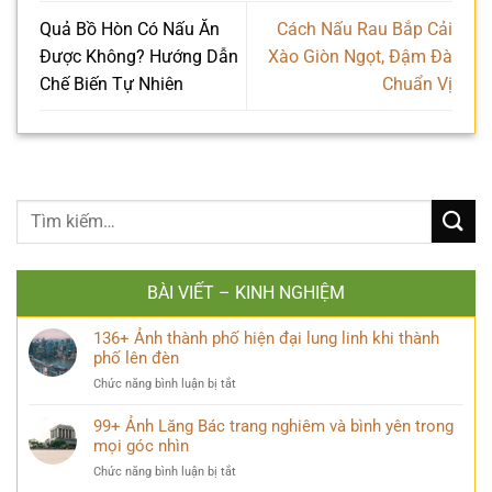
Quả Bồ Hòn Có Nấu Ăn
Cách Nấu Rau Bắp Cải
Được Không? Hướng Dẫn
Xào Giòn Ngọt, Đậm Đà
Chế Biến Tự Nhiên
Chuẩn Vị
BÀI VIẾT – KINH NGHIỆM
136+ Ảnh thành phố hiện đại lung linh khi thành
phố lên đèn
ở
Chức năng bình luận bị tắt
136+
Ảnh
99+ Ảnh Lăng Bác trang nghiêm và bình yên trong
thành
mọi góc nhìn
phố
ở
Chức năng bình luận bị tắt
hiện
99+