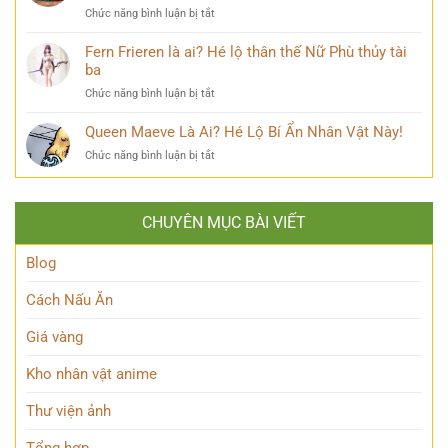
ai?
khiến
ở
Chức năng bình luận bị tắt
Bí
cộng
Mirko
ẩn
đồng
MHA
Fern Frieren là ai? Hé lộ thân thế Nữ Phù thủy tài
đằng
mạng
Là
ba
sau
bàn
Ai?
Hybrid
tán
ở
Chức năng bình luận bị tắt
Hé
Nguyên
Fern
Lộ
Thủy
Frieren
Queen Maeve Là Ai? Hé Lộ Bí Ẩn Nhân Vật Này!
Bí
quyền
là
Mật
năng
ở
Chức năng bình luận bị tắt
ai?
Nàng
Queen
Hé
Thỏ
Maeve
lộ
Anh
Là
thân
Hùng
CHUYÊN MỤC BÀI VIẾT
Ai?
thế
Đầy
Hé
Nữ
Quyến
Lộ
Blog
Phù
Rũ
Bí
thủy
Ẩn
tài
Cách Nấu Ăn
Nhân
ba
Vật
Giá vàng
Này!
Kho nhân vật anime
Thư viện ảnh
Tổng hợp