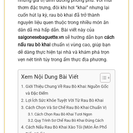
những giá trị dinh dưỡng phong phú. Với mùi
thơm đặc trưng, đôi khi hơi “khai” nhưng lại
cuốn hút lạ kỳ, rau bò khai đã trở thành
nguyên liệu quen thuộc trong nhiều món ăn
dân dã mà hấp dẫn. Bài viết này của
saigonesebaguette.vn
sẽ hướng dẫn bạn
cách
nấu rau bò khai
chuẩn vị vùng cao, giúp bạn
dễ dàng thực hiện tại nhà và khám phá trọn
vẹn nét tinh túy trong ẩm thực địa phương.
Xem Nội Dung Bài Viết
Giới Thiệu Chung Về Rau Bò Khai: Nguồn Gốc
và Đặc Điểm
Lợi Ích Sức Khỏe Tuyệt Vời Từ Rau Bò Khai
Cách Chọn Và Sơ Chế Rau Bò Khai Chuẩn Vị
Cách Chọn Rau Bò Khai Tươi Ngon
Quy Trình Sơ Chế Rau Bò Khai Đúng Cách
Cách Nấu Rau Bò Khai Xào Tỏi (Món Ăn Phổ