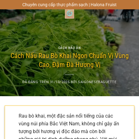
Chuyển
Chuyên cung cấp thực phẩm sạch | Halona Fruist
đến
0
nội
dung
CÁCH NẤU ĂN
Cách Nấu Rau Bò Khai Ngon Chuẩn Vị Vùng
Cao, Đậm Đà Hương Vị
ĐÃ ĐĂNG TRÊN
31/10/2025
BỞI
SAIGONESEBAGUETTE
Rau bò khai, một đặc sản nổi tiếng của các
vùng núi phía Bắc Việt Nam, không chỉ gây ấn
tượng bởi hương vị độc đáo mà còn bởi