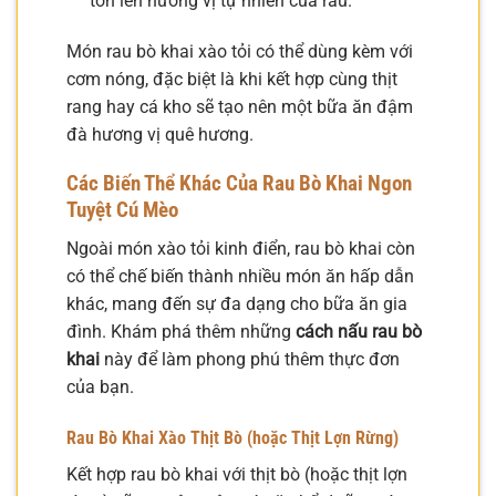
tôn lên hương vị tự nhiên của rau.
Món rau bò khai xào tỏi có thể dùng kèm với
cơm nóng, đặc biệt là khi kết hợp cùng thịt
rang hay cá kho sẽ tạo nên một bữa ăn đậm
đà hương vị quê hương.
Các Biến Thể Khác Của Rau Bò Khai Ngon
Tuyệt Cú Mèo
Ngoài món xào tỏi kinh điển, rau bò khai còn
có thể chế biến thành nhiều món ăn hấp dẫn
khác, mang đến sự đa dạng cho bữa ăn gia
đình. Khám phá thêm những
cách nấu rau bò
khai
này để làm phong phú thêm thực đơn
của bạn.
Rau Bò Khai Xào Thịt Bò (hoặc Thịt Lợn Rừng)
Kết hợp rau bò khai với thịt bò (hoặc thịt lợn