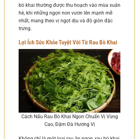
bò khai thường được thu hoạch vào mùa xuân
hè, khi những ngọn non vươn lên mạnh mẽ
nhất, mang theo vị ngọt dịu và độ giòn đặc
trưng.
Lợi Ích Sức Khỏe Tuyệt Vời Từ Rau Bò Khai
Cách Nấu Rau Bò Khai Ngon Chuẩn Vị Vùng
Cao, Đậm Đà Hương Vị
Không chỉ là một loại rau ăn ngon, rau bò khai