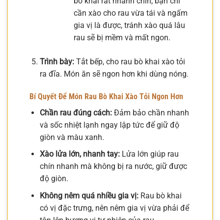
bò khai rất nhanh chín, bạn chỉ
cần xào cho rau vừa tái và ngấm
gia vị là được, tránh xào quá lâu
rau sẽ bị mềm và mất ngon.
Trình bày:
Tắt bếp, cho rau bò khai xào tỏi
ra đĩa. Món ăn sẽ ngon hơn khi dùng nóng.
Bí Quyết Để Món Rau Bò Khai Xào Tỏi Ngon Hơn
Chần rau đúng cách:
Đảm bảo chần nhanh
và sốc nhiệt lạnh ngay lập tức để giữ độ
giòn và màu xanh.
Xào lửa lớn, nhanh tay:
Lửa lớn giúp rau
chín nhanh mà không bị ra nước, giữ được
độ giòn.
Không nêm quá nhiều gia vị:
Rau bò khai
có vị đặc trưng, nên nêm gia vị vừa phải để