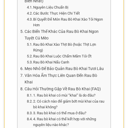
Biến Nhất)
Nguyên Liệu Chuẩn Bị
Các Bước Thực Hiện Chi Tiết
Bí Quyết Để Món Rau Bò Khai Xào Tỏi Ngon
Hơn
Các Biến Thể Khác Của Rau Bò Khai Ngon
Tuyệt Cú Mèo
Rau Bò Khai Xào Thịt Bò (hoặc Thịt Lợn
Rừng)
Rau Bò Khai Luộc Chấm Mắm Tỏi Ớt
Rau Bò Khai Nấu Canh
Mẹo Nhỏ Để Bảo Quản Rau Bò Khai Tươi Lâu
Văn Hóa Ẩm Thực Liên Quan Đến Rau Bò
Khai
Câu Hỏi Thường Gặp Về Rau Bò Khai (FAQ)
1. Rau bò khai có mùi “khai” là do đâu?
2. Có cách nào để giảm bớt mùi khai của rau
bò khai không?
3. Rau bò khai có thể mua ở đâu?
4. Rau bò khai có thể kết hợp với những
nguyên liệu nào khác?