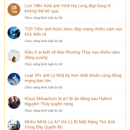
đại
Ảnh
List 148+ hình ảnh Vịnh Hạ Long đẹp hùng vĩ
lung
08
Lăng
không thể bỏ qua
linh
Th8
Bác
khi
ở
Chức năng bình luận bị tắt
trang
thành
List
nghiêm
phố
148+
TOP 145+ ảnh buồn khóc đẹp mang nhiều cảm xúc
và
lên
hình
khó diễn tả
bình
đèn
ảnh
yên
ở
Chức năng bình luận bị tắt
Vịnh
trong
TOP
Hạ
mọi
145+
Điều ít ai biết về Mai Phương Thúy sau nhiều năm
Long
góc
ảnh
đăng quang
đẹp
nhìn
buồn
hùng
ở
Chức năng bình luận bị tắt
khóc
vĩ
Điều
đẹp
không
ít
Loạt 99+ ảnh Lý Nhã Kỳ mới nhất khiến cộng đồng
mang
thể
ai
mạng bàn tán
nhiều
bỏ
biết
cảm
qua
ở
Chức năng bình luận bị tắt
về
xúc
Loạt
Mai
khó
99+
Klaus Mikaelson là ai? Bí ẩn đằng sau Hybrid
Phương
diễn
ảnh
Nguyên Thủy quyền năng
Thúy
tả
Lý
sau
ở
Chức năng bình luận bị tắt
Nhã
nhiều
Klaus
Kỳ
năm
Mikaelson
Mirko MHA Là Ai? Hé Lộ Bí Mật Nàng Thỏ Anh
mới
đăng
là
Hùng Đầy Quyến Rũ
nhất
quang