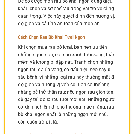
Để có được món rau bò khai ngon đúng điệu,
khâu chọn và sơ chế rau đóng vai trò vô cùng
quan trọng. Việc này quyết định đến hương vị,
độ giòn và cả tính an toàn của món ăn.
Cách Chọn Rau Bò Khai Tươi Ngon
Khi chọn mua rau bò khai, bạn nên ưu tiên
những ngọn non, có màu xanh tươi sáng, thân
mềm và không bị dập nát. Tránh chọn những
ngọn rau đã úa vàng, có dấu hiệu héo hay bị
sâu bệnh, vì những loại rau này thường mất đi
độ giòn và hương vị vốn có. Bạn có thể nhẹ
nhàng bẻ thử thân rau; nếu ngọn rau giòn tan,
dễ gãy thì đó là rau tươi mới hái. Những người
có kinh nghiệm đi chợ thường mách rằng, rau
bò khai ngon nhất là những ngọn mới nhú,
còn cuộn tròn, ít lá.