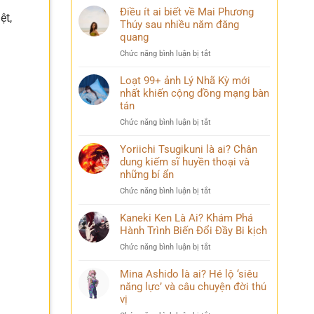
Điều ít ai biết về Mai Phương
ệt,
Thúy sau nhiều năm đăng
quang
ở
Chức năng bình luận bị tắt
Điều
ít
Loạt 99+ ảnh Lý Nhã Kỳ mới
ai
nhất khiến cộng đồng mạng bàn
biết
tán
về
ở
Chức năng bình luận bị tắt
Mai
Loạt
Phương
99+
Yoriichi Tsugikuni là ai? Chân
Thúy
ảnh
dung kiếm sĩ huyền thoại và
sau
Lý
nhiều
những bí ẩn
Nhã
năm
ở
Chức năng bình luận bị tắt
Kỳ
đăng
Yoriichi
mới
quang
Tsugikuni
Kaneki Ken Là Ai? Khám Phá
nhất
là
Hành Trình Biến Đổi Đầy Bi kịch
khiến
ai?
cộng
ở
Chức năng bình luận bị tắt
Chân
đồng
Kaneki
dung
mạng
Ken
Mina Ashido là ai? Hé lộ ‘siêu
kiếm
bàn
Là
năng lực’ và câu chuyện đời thú
sĩ
tán
Ai?
vị
huyền
Khám
thoại