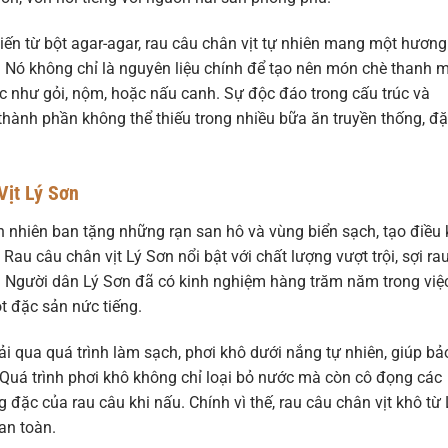
iến từ bột agar-agar, rau câu chân vịt tự nhiên mang một hương
t. Nó không chỉ là nguyên liệu chính để tạo nên món chè thanh 
 như gỏi, nộm, hoặc nấu canh. Sự độc đáo trong cấu trúc và
 thành phần không thể thiếu trong nhiều bữa ăn truyền thống, đ
Vịt Lý Sơn
ên nhiên ban tặng những rạn san hô và vùng biển sạch, tạo điều 
Rau câu chân vịt Lý Sơn nổi bật với chất lượng vượt trội, sợi ra
t. Người dân Lý Sơn đã có kinh nghiệm hàng trăm năm trong việ
ột đặc sản nức tiếng.
rải qua quá trình làm sạch, phơi khô dưới nắng tự nhiên, giúp bả
 Quá trình phơi khô không chỉ loại bỏ nước mà còn cô đọng các
đặc của rau câu khi nấu. Chính vì thế, rau câu chân vịt khô từ 
an toàn.