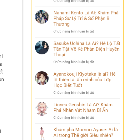
ở
Chức năng bình luận bị tắt
Phá
và
Mina
Hành
những
Ashido
Nanami Kento Là Ai: Khám Phá
Trình
bí
là
Pháp Sư Lý Trí & Số Phận Bi
Biến
ẩn
ai?
Đổi
Thương
Hé
Đầy
ở
Chức năng bình luận bị tắt
lộ
Bi
Nanami
‘siêu
kịch
Kento
Sasuke Uchiha Là Ai? Hé Lộ Tất
năng
Là
Tần Tật Về Kẻ Phản Diện Huyền
lực’
Ai:
và
Thoại
hi
Khám
câu
ở
Chức năng bình luận bị tắt
ra
Phá
chuyện
Sasuke
Pháp
đời
ết
Uchiha
Ayanokouji Kiyotaka là ai? Hé
Sư
thú
Là
ọn
lộ thiên tài ẩn mình của Lớp
Lý
vị
Ai?
Trí
Học Biết Tuốt
Hé
&
ở
Chức năng bình luận bị tắt
Lộ
Số
Ayanokouji
Tất
Phận
Kiyotaka
Linnea Genshin Là Ai? Khám
Tần
Bi
là
Phá Nhân Vật Nham Bí Ẩn
Tật
Thương
ai?
Về
ở
Chức năng bình luận bị tắt
Hé
Kẻ
Linnea
lộ
Phản
Genshin
Khám phá Momoo Ayase: Ai là
thiên
i
Diện
Là
Ai trong Thế giới Siêu nhiên?
tài
Huyền
Ai?