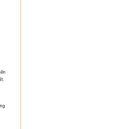
iến
t.
ông