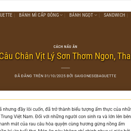
GUETTE
BÁNH MÌ CẤP ĐÔNG
BÁNH NGỌT
SANDWICH
CÁCH NẤU ĂN
Câu Chân Vịt Lý Sơn Thơm Ngon, Tha
ĐÃ ĐĂNG TRÊN
31/10/2025
BỞI
SAIGONESEBAGUETTE
ã nhưng đầy lôi cuốn, đã trở thành biểu tượng ẩm thực của nh
Trung Việt Nam. Đối với những người con sinh ra và lớn lên bên
vị thanh mát của rau câu hòa quyện cùng hương gừng nồng ấm