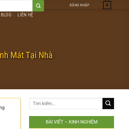
0
ĐĂNG NHẬP
BLOG
LIÊN HỆ
nh Mát Tại Nhà
ững
BÀI VIẾT – KINH NGHIỆM