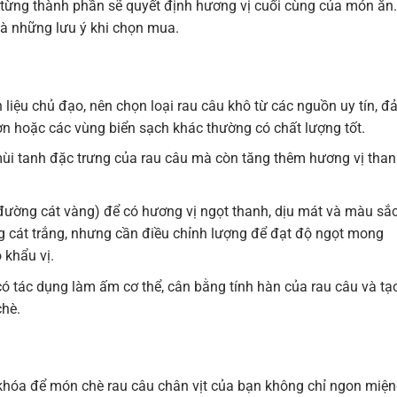
 từng thành phần sẽ quyết định hương vị cuối cùng của món ăn.
và những lưu ý khi chọn mua.
liệu chủ đạo, nên chọn loại rau câu khô từ các nguồn uy tín, 
ơn hoặc các vùng biển sạch khác thường có chất lượng tốt.
mùi tanh đặc trưng của rau câu mà còn tăng thêm hương vị tha
ường cát vàng) để có hương vị ngọt thanh, dịu mát và màu sắ
 cát trắng, nhưng cần điều chỉnh lượng để đạt độ ngọt mong
 khẩu vị.
ó tác dụng làm ấm cơ thể, cân bằng tính hàn của rau câu và tạ
chè.
a khóa để món chè rau câu chân vịt của bạn không chỉ ngon miệ