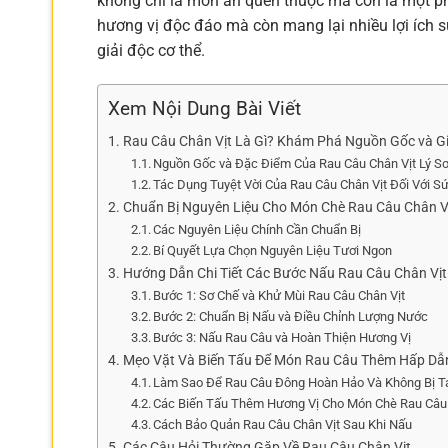
không chỉ là món ăn quen thuộc mà còn là một phầ
hương vị độc đáo mà còn mang lại nhiều lợi ích s
giải độc cơ thể.
Xem Nội Dung Bài Viết
Rau Câu Chân Vịt Là Gì? Khám Phá Nguồn Gốc và Gi
Nguồn Gốc và Đặc Điểm Của Rau Câu Chân Vịt Lý S
Tác Dụng Tuyệt Vời Của Rau Câu Chân Vịt Đối Với S
Chuẩn Bị Nguyên Liệu Cho Món Chè Rau Câu Chân V
Các Nguyên Liệu Chính Cần Chuẩn Bị
Bí Quyết Lựa Chọn Nguyên Liệu Tươi Ngon
Hướng Dẫn Chi Tiết Các Bước Nấu Rau Câu Chân Vịt
Bước 1: Sơ Chế và Khử Mùi Rau Câu Chân Vịt
Bước 2: Chuẩn Bị Nấu và Điều Chỉnh Lượng Nước
Bước 3: Nấu Rau Câu và Hoàn Thiện Hương Vị
Mẹo Vặt Và Biến Tấu Để Món Rau Câu Thêm Hấp Dẫ
Làm Sao Để Rau Câu Đông Hoàn Hảo Và Không Bị T
Các Biến Tấu Thêm Hương Vị Cho Món Chè Rau Câu 
Cách Bảo Quản Rau Câu Chân Vịt Sau Khi Nấu
Các Câu Hỏi Thường Gặp Về Rau Câu Chân Vịt