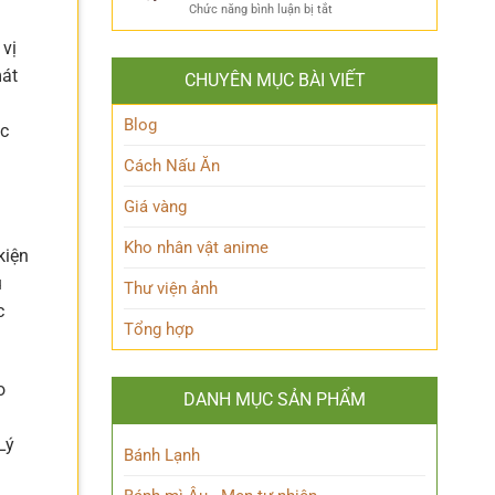
ẩn
Thoại
ở
Chức năng bình luận bị tắt
Khám
mình
Khám
Phá
của
 vị
phá
Nhân
Lớp
Momoo
Vật
mát
Học
CHUYÊN MỤC BÀI VIẾT
Ayase:
Nham
Biết
Ai
Bí
Tuốt
là
Blog
Ẩn
ặc
Ai
trong
Cách Nấu Ăn
Thế
giới
Giá vàng
Siêu
nhiên?
Kho nhân vật anime
kiện
u
Thư viện ảnh
c
Tổng hợp
o
DANH MỤC SẢN PHẨM
Lý
Bánh Lạnh