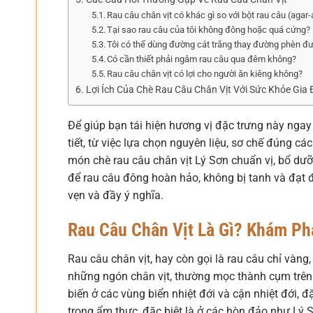
Rau câu chân vịt có khác gì so với bột rau câu (aga
Tại sao rau câu của tôi không đông hoặc quá cứng?
Tôi có thể dùng đường cát trắng thay đường phèn đ
Có cần thiết phải ngâm rau câu qua đêm không?
Rau câu chân vịt có lợi cho người ăn kiêng không?
Lợi Ích Của Chè Rau Câu Chân Vịt Với Sức Khỏe Gia 
Để giúp bạn tái hiện hương vị đặc trưng này ngay 
tiết, từ việc lựa chọn nguyên liệu, sơ chế đúng c
món chè rau câu chân vịt Lý Sơn chuẩn vị, bổ d
để rau câu đông hoàn hảo, không bị tanh và đạt 
vẹn và đầy ý nghĩa.
Rau Câu Chân Vịt Là Gì? Khám Ph
Rau câu chân vịt, hay còn gọi là rau câu chỉ vàng
những ngón chân vịt, thường mọc thành cụm trên 
biến ở các vùng biển nhiệt đới và cận nhiệt đới, đ
trong ẩm thực, đặc biệt là ở các hòn đảo như Lý 