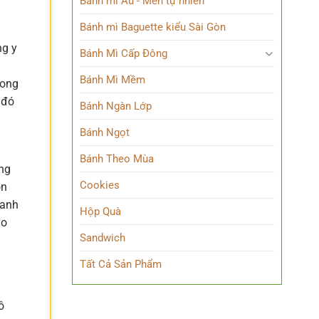
Bánh mì Âu - Men tự nhiên
Bánh mì Baguette kiểu Sài Gòn
ng y
Bánh Mì Cấp Đông
Bánh Mì Mềm
rong
 đó
Bánh Ngàn Lớp
Bánh Ngọt
Bánh Theo Mùa
óng
Cookies
ón
hanh
Hộp Quà
do
Sandwich
Tất Cả Sản Phẩm
ô