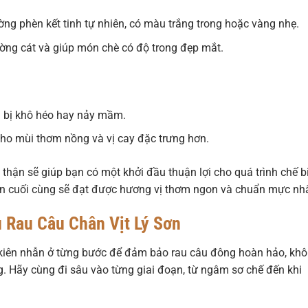
ng phèn kết tinh tự nhiên, có màu trắng trong hoặc vàng nhẹ.
ờng cát và giúp món chè có độ trong đẹp mắt.
g bị khô héo hay nảy mầm.
cho mùi thơm nồng và vị cay đặc trưng hơn.
 thận sẽ giúp bạn có một khởi đầu thuận lợi cho quá trình chế b
n cuối cùng sẽ đạt được hương vị thơm ngon và chuẩn mực nhấ
 Rau Câu Chân Vịt Lý Sơn
và kiên nhẫn ở từng bước để đảm bảo rau câu đông hoàn hảo, kh
g. Hãy cùng đi sâu vào từng giai đoạn, từ ngâm sơ chế đến khi