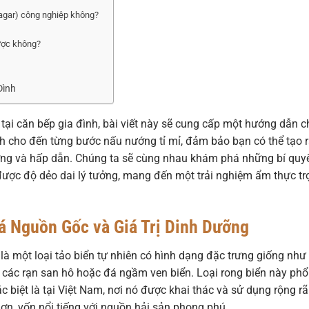
r-agar) công nghiệp không?
ược không?
Đình
tại căn bếp gia đình, bài viết này sẽ cung cấp một hướng dẫn c
ách cho đến từng bước nấu nướng tỉ mỉ, đảm bảo bạn có thể tạo 
ưỡng và hấp dẫn. Chúng ta sẽ cùng nhau khám phá những bí quy
được độ dẻo dai lý tưởng, mang đến một trải nghiệm ẩm thực tr
á Nguồn Gốc và Giá Trị Dinh Dưỡng
, là một loại tảo biển tự nhiên có hình dạng đặc trưng giống như
các rạn san hô hoặc đá ngầm ven biển. Loại rong biển này phổ
ặc biệt là tại Việt Nam, nơi nó được khai thác và sử dụng rộng rã
Sơn, vốn nổi tiếng với nguồn hải sản phong phú.