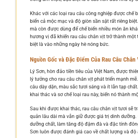
Khác với các loại rau câu công nghiệp được chế b
biển cả mộc mạc và độ giòn sần sật rất riêng biệ
mà còn được dùng để chế biến nhiều món ăn khác
hương vị đã khiến rau câu chân vịt trở thành một
biệt là vào những ngày hè nóng bức.
Nguồn Gốc và Đặc Điểm Của Rau Câu Chân 
Lý Sơn, hòn đảo tiền tiêu của Việt Nam, được thi
lý tưởng cho rau câu chân vịt phát triển mạnh mẽ. 
câu dày dặn, màu sắc tươi sáng và ít lẫn tạp chấ
khai thác và sơ chế loại rau này, biến nó thành m
Sau khi được khai thác, rau câu chân vịt tươi sẽ t
quản lâu dài mà vẫn giữ được giá trị dinh dưỡng.
dưỡng chất, làm tăng độ đậm đà và đặc tính đông 
Sơn luôn được đánh giá cao về chất lượng và độ 