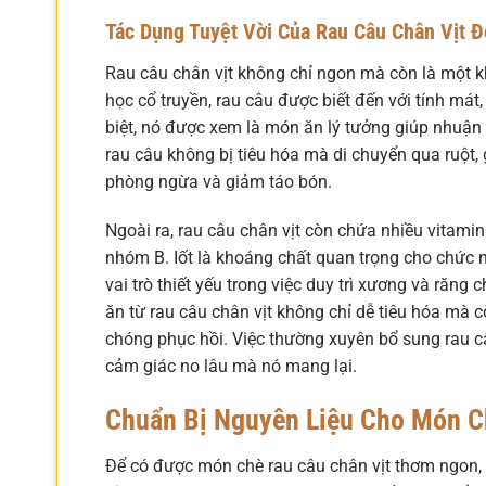
Tác Dụng Tuyệt Vời Của Rau Câu Chân Vịt Đ
Rau câu chân vịt không chỉ ngon mà còn là một kh
học cổ truyền, rau câu được biết đến với tính mát,
biệt, nó được xem là món ăn lý tưởng giúp nhuận 
rau câu không bị tiêu hóa mà di chuyển qua ruột,
phòng ngừa và giảm táo bón.
Ngoài ra, rau câu chân vịt còn chứa nhiều vitamin 
nhóm B. Iốt là khoáng chất quan trọng cho chức n
vai trò thiết yếu trong việc duy trì xương và răn
ăn từ rau câu chân vịt không chỉ dễ tiêu hóa mà 
chóng phục hồi. Việc thường xuyên bổ sung rau câ
cảm giác no lâu mà nó mang lại.
Chuẩn Bị Nguyên Liệu Cho Món C
Để có được món chè rau câu chân vịt thơm ngon, đ