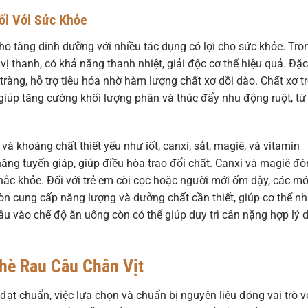
ối Với Sức Khỏe
o tàng dinh dưỡng với nhiều tác dụng có lợi cho sức khỏe. Tro
 vị thanh, có khả năng thanh nhiệt, giải độc cơ thể hiệu quả. Đặc
tràng, hỗ trợ tiêu hóa nhờ hàm lượng chất xơ dồi dào. Chất xơ t
 giúp tăng cường khối lượng phân và thúc đẩy nhu động ruột, từ
và khoáng chất thiết yếu như iốt, canxi, sắt, magiê, và vitamin
ăng tuyến giáp, giúp điều hòa trao đổi chất. Canxi và magiê đ
g chắc khỏe. Đối với trẻ em còi cọc hoặc người mới ốm dậy, các m
còn cung cấp năng lượng và dưỡng chất cần thiết, giúp cơ thể n
u vào chế độ ăn uống còn có thể giúp duy trì cân nặng hợp lý 
hè Rau Câu Chân Vịt
ạt chuẩn, việc lựa chọn và chuẩn bị nguyên liệu đóng vai trò v