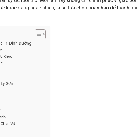
n ký ức tuổi thơ. Món ăn này không chỉ chinh phục vị giác bởi
ức khỏe đáng ngạc nhiên, là sự lựa chọn hoàn hảo để thanh nhi
á Trị Dinh Dưỡng
ơn
ức Khỏe
ịt
 Lý Sơn
n
anh?
Chân Vịt