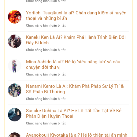
ở
Chức năng bình luận bị tắt
về
Loạt
Mai
99+
Yoriichi Tsugikuni là ai? Chân dung kiếm sĩ huyền
Phương
ảnh
thoại và những bí ẩn
Thúy
Lý
sau
ở
Chức năng bình luận bị tắt
Nhã
nhiều
Yoriichi
Kỳ
năm
Tsugikuni
Kaneki Ken Là Ai? Khám Phá Hành Trình Biến Đổi
mới
đăng
là
Đầy Bi kịch
nhất
quang
ai?
khiến
ở
Chức năng bình luận bị tắt
Chân
cộng
Kaneki
dung
đồng
Ken
Mina Ashido là ai? Hé lộ ‘siêu năng lực’ và câu
kiếm
mạng
Là
chuyện đời thú vị
sĩ
bàn
Ai?
huyền
tán
ở
Chức năng bình luận bị tắt
Khám
thoại
Mina
Phá
và
Ashido
Nanami Kento Là Ai: Khám Phá Pháp Sư Lý Trí &
Hành
những
là
Số Phận Bi Thương
Trình
bí
ai?
Biến
ẩn
ở
Chức năng bình luận bị tắt
Hé
Đổi
Nanami
lộ
Đầy
Kento
Sasuke Uchiha Là Ai? Hé Lộ Tất Tần Tật Về Kẻ
‘siêu
Bi
Là
Phản Diện Huyền Thoại
năng
kịch
Ai:
lực’
ở
Chức năng bình luận bị tắt
Khám
và
Sasuke
Phá
câu
Uchiha
Ayanokouji Kiyotaka là ai? Hé lộ thiên tài ẩn mình
Pháp
chuyện