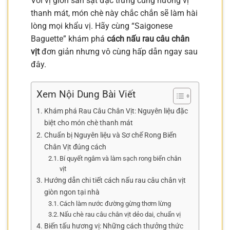
Với vị giòn sần sật đặc trưng cùng hương vị
thanh mát, món chè này chắc chắn sẽ làm hài
lòng mọi khẩu vị. Hãy cùng “Saigonese
Baguette” khám phá
cách nấu rau câu chân
vịt
đơn giản nhưng vô cùng hấp dẫn ngay sau
đây.
Xem Nội Dung Bài Viết
Khám phá Rau Câu Chân Vịt: Nguyên liệu đặc
biệt cho món chè thanh mát
Chuẩn bị Nguyên liệu và Sơ chế Rong Biển
Chân Vịt đúng cách
Bí quyết ngâm và làm sạch rong biển chân
vịt
Hướng dẫn chi tiết cách nấu rau câu chân vịt
giòn ngon tại nhà
Cách làm nước đường gừng thơm lừng
Nấu chè rau câu chân vịt dẻo dai, chuẩn vị
Biến tấu hương vị: Những cách thưởng thức