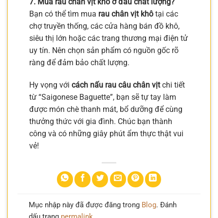
7. Mua rau chân vịt khô ở đâu chất lượng?
Bạn có thể tìm mua
rau chân vịt khô
tại các
chợ truyền thống, các cửa hàng bán đồ khô,
siêu thị lớn hoặc các trang thương mại điện tử
uy tín. Nên chọn sản phẩm có nguồn gốc rõ
ràng để đảm bảo chất lượng.
Hy vọng với
cách nấu rau câu chân vịt
chi tiết
từ “Saigonese Baguette”, bạn sẽ tự tay làm
được món chè thanh mát, bổ dưỡng để cùng
thưởng thức với gia đình. Chúc bạn thành
công và có những giây phút ẩm thực thật vui
vẻ!
Mục nhập này đã được đăng trong
Blog
. Đánh
dấu trang
permalink
.