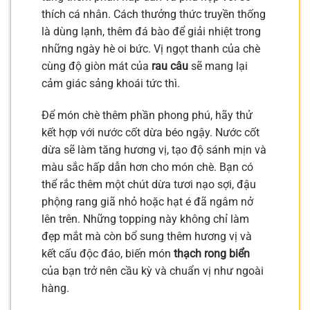
thích cá nhân. Cách thưởng thức truyền thống
là dùng lạnh, thêm đá bào để giải nhiệt trong
những ngày hè oi bức. Vị ngọt thanh của chè
cùng độ giòn mát của
rau câu
sẽ mang lại
cảm giác sảng khoái tức thì.
Để món chè thêm phần phong phú, hãy thử
kết hợp với nước cốt dừa béo ngậy. Nước cốt
dừa sẽ làm tăng hương vị, tạo độ sánh mịn và
màu sắc hấp dẫn hơn cho món chè. Bạn có
thể rắc thêm một chút dừa tươi nạo sợi, đậu
phộng rang giã nhỏ hoặc hạt é đã ngâm nở
lên trên. Những topping này không chỉ làm
đẹp mắt mà còn bổ sung thêm hương vị và
kết cấu độc đáo, biến món
thạch rong biển
của bạn trở nên cầu kỳ và chuẩn vị như ngoài
hàng.