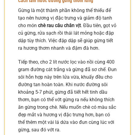
Cách làm nước đường gừng thơm lừng
Gừng là một thành phần không thể thiếu để
tạo nên hương vị đặc trưng và giảm độ tanh
cho món
chè rau câu chân vịt
. Đầu tiên, gọt vỏ
củ gừng, rửa sạch rồi thái lát mỏng hoặc đập
dập tùy thích. Việc đập dập sẽ giúp gừng tiết
ra hương thơm nhanh và đậm đà hơn.
Tiếp theo, cho 2 lít nước lọc vào nồi cùng 400
gram đường cát trắng và gừng đã sơ chế. Đun
sôi hỗn hợp này trên lửa vừa, khuấy đều cho
đường tan hoàn toàn. Khi nước đường sôi
khoảng 5-7 phút, gừng đã tiết hết tinh dầu
thơm, bạn có thể vớt gừng ra nếu không thích
ăn gừng trong chè. Nếu muốn chè có màu sắc
đẹp mắt và hương vị đặc trưng hơn, bạn có
thể thêm một vài lá dứa vào đun cùng lúc với
gừng, sau đó vớt ra.