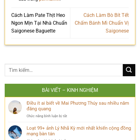
Cách Làm Pate Thịt Heo
Cách Làm Bò Bít Tết
Ngon Mịn Tại Nhà Chuẩn
Chấm Bánh Mì Chuẩn Vị
Saigonese Baguette
Saigonese
BÀI VIẾT – KINH NGHIỆM
Điều ít ai biết về Mai Phương Thúy sau nhiều năm
đăng quang
ở
Chức năng bình luận bị tắt
Điều
ít
Loạt 99+ ảnh Lý Nhã Kỳ mới nhất khiến cộng đồng
ai
mạng bàn tán
biết