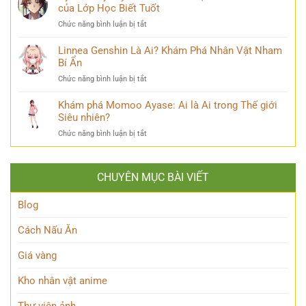
Là
của Lớp Học Biết Tuốt
Sư
đời
Ai?
Lý
thú
ở
Chức năng bình luận bị tắt
Hé
Trí
vị
Ayanokouji
Lộ
&
Kiyotaka
Linnea Genshin Là Ai? Khám Phá Nhân Vật Nham
Tất
Số
là
Bí Ẩn
Tần
Phận
ai?
Tật
Bi
ở
Chức năng bình luận bị tắt
Hé
Về
Thương
Linnea
lộ
Kẻ
Genshin
Khám phá Momoo Ayase: Ai là Ai trong Thế giới
thiên
Phản
Là
Siêu nhiên?
tài
Diện
Ai?
ẩn
Huyền
ở
Chức năng bình luận bị tắt
Khám
mình
Thoại
Khám
Phá
của
phá
Nhân
Lớp
Momoo
Vật
Học
CHUYÊN MỤC BÀI VIẾT
Ayase:
Nham
Biết
Ai
Bí
Tuốt
là
Blog
Ẩn
Ai
trong
Cách Nấu Ăn
Thế
giới
Giá vàng
Siêu
nhiên?
Kho nhân vật anime