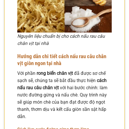
Nguyên liệu chuẩn bị cho cách nấu rau câu
chân vịt tại nhà
Hướng dẫn chi tiết cách nấu rau câu chân
vịt giòn ngon tại nhà
Với phần
rong biển chân vịt
đã được sơ chế
sạch sẽ, chúng ta sẽ bắt đầu thực hiện
cách
nấu rau câu chân vịt
với hai bước chính: làm
nước đường gừng và nấu chè. Quy trình này
sẽ giúp món chè của bạn đạt được độ ngọt
thanh, thơm dịu và kết cấu giòn sần sật hấp
dẫn.