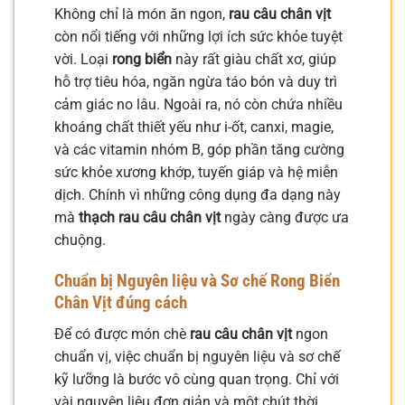
Không chỉ là món ăn ngon,
rau câu chân vịt
còn nổi tiếng với những lợi ích sức khỏe tuyệt
vời. Loại
rong biển
này rất giàu chất xơ, giúp
hỗ trợ tiêu hóa, ngăn ngừa táo bón và duy trì
cảm giác no lâu. Ngoài ra, nó còn chứa nhiều
khoáng chất thiết yếu như i-ốt, canxi, magie,
và các vitamin nhóm B, góp phần tăng cường
sức khỏe xương khớp, tuyến giáp và hệ miễn
dịch. Chính vì những công dụng đa dạng này
mà
thạch rau câu chân vịt
ngày càng được ưa
chuộng.
Chuẩn bị Nguyên liệu và Sơ chế Rong Biển
Chân Vịt đúng cách
Để có được món chè
rau câu chân vịt
ngon
chuẩn vị, việc chuẩn bị nguyên liệu và sơ chế
kỹ lưỡng là bước vô cùng quan trọng. Chỉ với
vài nguyên liệu đơn giản và một chút thời