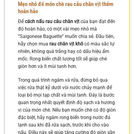
Mẹo nhỏ để món chè rau câu chân vịt thêm
hoàn hảo
Để
cách nấu rau câu chân vịt
của bạn đạt đến
độ hoàn hảo, có một vài mẹo nhỏ mà
“Saigonese Baguette” muốn chia sẻ. Đầu tiên,
hãy chọn mua
rau chân vịt khô
có màu sắc tự
nhiên, không quá trắng hay có dấu hiệu ẩm
mốc. Rong biển chất lượng tốt sẽ giúp chè
giòn hơn và ít mùi tanh hơn.
Trong quá trình ngâm và rửa, đừng bỏ qua
việc rửa thật kỹ dưới vòi nước chảy mạnh để
loại bỏ mọi tạp chất và mùi tanh. Đây là bước
quan trọng nhất quyết định độ sạch và hương
vị của món chè. Nếu bạn muốn chè có độ giòn
đặc biệt, hãy ngâm rong biển trong nước đá
lạnh sau khi đã rửa sạch, trước khi cho vào
nấu. Điều này sẽ giúp tăng cường độ giòn sần