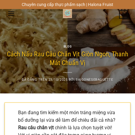
Chuyển
Chuyên cung cấp thực phẩm sạch | Halona Fruist
đến
0
nội
dung
BLOG
Cách Nấu Rau Câu Chân Vịt Giòn Ngon, Thanh
Mát Chuẩn Vị
ĐÃ ĐĂNG TRÊN
23/10/2025
BỞI
SAIGONESEBAGUETTE
Bạn đang tìm kiếm một món tráng miệng vừa
bổ dưỡng lại vừa dễ làm để chiêu đãi cả nhà?
Rau câu chân vịt
chính là lựa chọn tuyệt vời!