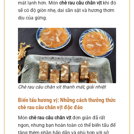
mát lạnh hơn. Món
chè rau câu chân vịt
khi đó
sẽ có độ giòn nhẹ, dai sần sật và hương thơm
dịu của gừng.
Chè rau câu chân vịt thanh mát, giải nhiệt
Biến tấu hương vị: Những cách thưởng thức
chè rau câu chân vịt độc đáo
Món
chè rau câu chân vịt
đơn giản đã rất
ngon, nhưng bạn hoàn toàn có thể biến tấu để
tăng thêm phần hấp dẫn và phù hợp với sở