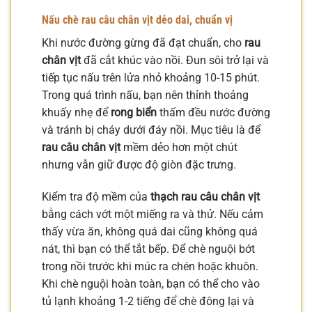
Nấu chè rau câu chân vịt dẻo dai, chuẩn vị
Khi nước đường gừng đã đạt chuẩn, cho
rau
chân vịt
đã cắt khúc vào nồi. Đun sôi trở lại và
tiếp tục nấu trên lửa nhỏ khoảng 10-15 phút.
Trong quá trình nấu, bạn nên thỉnh thoảng
khuấy nhẹ để
rong biển
thấm đều nước đường
và tránh bị cháy dưới đáy nồi. Mục tiêu là để
rau câu chân vịt
mềm dẻo hơn một chút
nhưng vẫn giữ được độ giòn đặc trưng.
Kiểm tra độ mềm của
thạch rau câu chân vịt
bằng cách vớt một miếng ra và thử. Nếu cảm
thấy vừa ăn, không quá dai cũng không quá
nát, thì bạn có thể tắt bếp. Để chè nguội bớt
trong nồi trước khi múc ra chén hoặc khuôn.
Khi chè nguội hoàn toàn, bạn có thể cho vào
tủ lạnh khoảng 1-2 tiếng để chè đông lại và