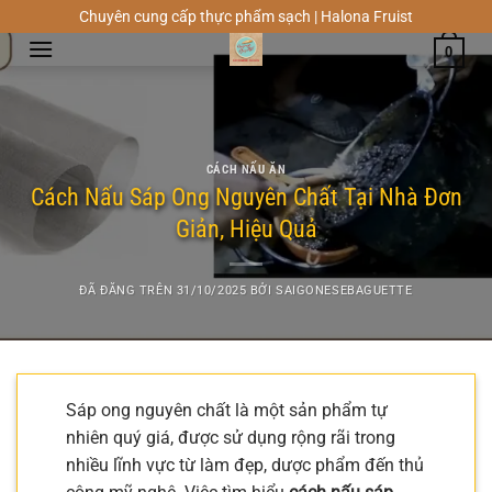
Chuyển
Chuyên cung cấp thực phẩm sạch | Halona Fruist
đến
0
nội
dung
CÁCH NẤU ĂN
Cách Nấu Sáp Ong Nguyên Chất Tại Nhà Đơn
Giản, Hiệu Quả
ĐÃ ĐĂNG TRÊN
31/10/2025
BỞI
SAIGONESEBAGUETTE
Sáp ong nguyên chất là một sản phẩm tự
nhiên quý giá, được sử dụng rộng rãi trong
nhiều lĩnh vực từ làm đẹp, dược phẩm đến thủ