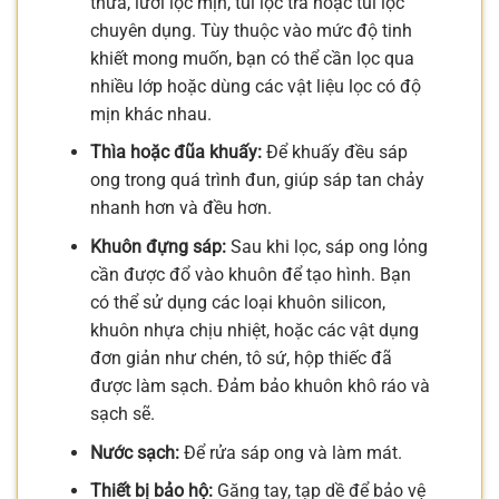
thưa, lưới lọc mịn, túi lọc trà hoặc túi lọc
chuyên dụng. Tùy thuộc vào mức độ tinh
khiết mong muốn, bạn có thể cần lọc qua
nhiều lớp hoặc dùng các vật liệu lọc có độ
mịn khác nhau.
Thìa hoặc đũa khuấy:
Để khuấy đều sáp
ong trong quá trình đun, giúp sáp tan chảy
nhanh hơn và đều hơn.
Khuôn đựng sáp:
Sau khi lọc, sáp ong lỏng
cần được đổ vào khuôn để tạo hình. Bạn
có thể sử dụng các loại khuôn silicon,
khuôn nhựa chịu nhiệt, hoặc các vật dụng
đơn giản như chén, tô sứ, hộp thiếc đã
được làm sạch. Đảm bảo khuôn khô ráo và
sạch sẽ.
Nước sạch:
Để rửa sáp ong và làm mát.
Thiết bị bảo hộ:
Găng tay, tạp dề để bảo vệ