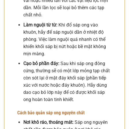
vải hoặc nhiều lần với các vật liệu lọc mịn
dần. Mỗi lần lọc sẽ loại bỏ thêm các tạp
chất nhỏ.
Làm nguội từ từ:
Khi đổ sáp ong vào
khuôn, hãy để sáp nguội dần ở nhiệt độ
phòng. Việc làm nguội quá nhanh có thể
khiến khối sáp bị nứt hoặc bề mặt không
mịn màng.
Cạo bỏ phần đáy:
Sau khi sáp ong đông
cứng, thường sẽ có một lớp mỏng tạp chất
còn sót lại ở mặt đáy khối sáp (phần tiếp
xúc với nước hoặc đáy khuôn). Hãy dùng
dao cạo bỏ lớp này để có được khối sáp
ong hoàn toàn tinh khiết.
Cách bảo quản sáp ong nguyên chất
Nơi khô ráo, thoáng mát:
Sáp ong nguyên