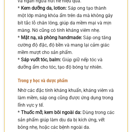
và ngăn ngừa nứt nẻ hiệu quả.
*
Kem dưỡng da, lotion:
Sáp ong tạo thành
một lớp màng khóa ẩm trên da mà không gây
bít tắc lỗ chân lông, giúp da mềm mại và mịn
màng. Nó cũng có tính kháng viêm nhẹ.
*
Mặt nạ, xà phòng handmade:
Sáp ong tăng
cường độ đặc, độ bền và mang lại cảm giác
mềm mượt cho sản phẩm.
*
Sáp vuốt tóc, balm:
Giúp giữ nếp tóc và
dưỡng ẩm cho tóc, tạo độ bóng tự nhiên.
Trong y học và dược phẩm
Nhờ các đặc tính kháng khuẩn, kháng viêm và
làm mềm, sáp ong cũng được ứng dụng trong
lĩnh vực y tế.
*
Thuốc mỡ, kem bôi ngoài da:
Dùng trong các
sản phẩm giúp làm dịu da bị kích ứng, vết
bỏng nhẹ, hoặc các bệnh ngoài da.