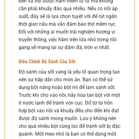
bén và thịt được hầm mềm từ từ mà không
cần phải khuấy đảo quá nhiều. Nếu có nồi áp
suất, đây sẽ là lựa chọn tuyệt vời để rút ngắn
thời gian nấu mà vẫn đảm bảo thịt mềm rục.
Đối với những ai muốn trải nghiệm hương vị
truyền thống, việc hầm trên lửa nhỏ trong nồi
gang sẽ mang lại sự đậm đà, tròn vị nhất.
Điều Chỉnh Độ Sánh Của Sốt
Độ sánh của sốt vang là yếu tố quan trọng tạo
nên sự hấp dẫn cho món ăn. Bạn có thể sử
dụng bột năng hoặc bột mì để làm sánh sốt.
Trước khi cho vào nồi, hãy hòa tan bột với một
ít nước lạnh để tránh vón cục. Đổ từ từ hỗn
hợp bột vào nồi và khuấy đều cho đến khi đạt
được độ sánh mong muốn. Lưu ý không nên
cho quá nhiều bột cùng lúc để tránh sốt bị đặc
quánh. Một mẹo nhỏ là bạn có thể dùng một