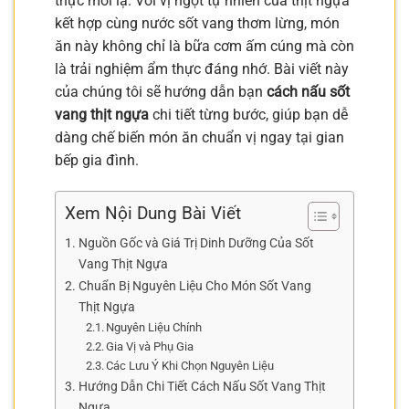
thực mới lạ. Với vị ngọt tự nhiên của thịt ngựa
kết hợp cùng nước sốt vang thơm lừng, món
ăn này không chỉ là bữa cơm ấm cúng mà còn
là trải nghiệm ẩm thực đáng nhớ. Bài viết này
của chúng tôi sẽ hướng dẫn bạn
cách nấu sốt
vang thịt ngựa
chi tiết từng bước, giúp bạn dễ
dàng chế biến món ăn chuẩn vị ngay tại gian
bếp gia đình.
Xem Nội Dung Bài Viết
Nguồn Gốc và Giá Trị Dinh Dưỡng Của Sốt
Vang Thịt Ngựa
Chuẩn Bị Nguyên Liệu Cho Món Sốt Vang
Thịt Ngựa
Nguyên Liệu Chính
Gia Vị và Phụ Gia
Các Lưu Ý Khi Chọn Nguyên Liệu
Hướng Dẫn Chi Tiết Cách Nấu Sốt Vang Thịt
Ngựa