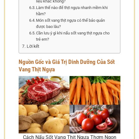
liệu khác không?
Làm thế nào để thịt ngựa nhanh mềm khi
hầm?
Món sốt vang thịt ngựa có thể bảo quản
được bao lâu?
Cần lưu ý gì khi nấu sốt vang thịt ngựa cho
trẻ em?
Lời kết
Nguồn Gốc và Giá Trị Dinh Dưỡng Của Sốt
Vang Thịt Ngựa
Cách Nấu Sốt Vang Thịt Ngựa Thơm Ngon