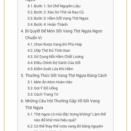
Bước 1: Sơ Chế Nguyên Liệu
Bước 2: Xào Sơ Thịt và Rau Củ
Bước 3: Hầm Sốt Vang Thịt Ngựa
Bước 4: Hoàn Thành
Bí Quyết Để Món Sốt Vang Thịt Ngựa Ngon
Chuẩn Vị
Chọn Rượu Vang Đỏ Phù Hợp
Ướp Thịt Đủ Thời Gian
Sử Dụng Nồi Hầm Chất Lượng
Điều Chỉnh Độ Sánh Của Sốt
Kiểm Soát Lửa Khi Hầm
Thưởng Thức Sốt Vang Thịt Ngựa Đúng Cách
Món Ăn Kèm Hoàn Hảo
Gợi Ý Đồ Uống
Cách Trang Trí
Những Câu Hỏi Thường Gặp Về Sốt Vang
Thịt Ngựa
Thịt ngựa có mùi đặc trưng không? Làm thế
nào để khử mùi hiệu quả?
Có thể thay thế rượu vang đỏ bằng nguyên