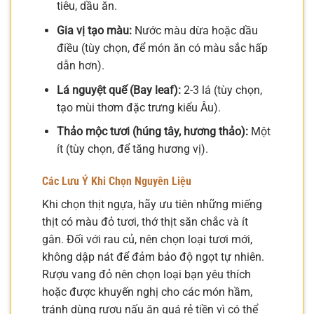
tiêu, dầu ăn.
Gia vị tạo màu:
Nước màu dừa hoặc dầu
điều (tùy chọn, để món ăn có màu sắc hấp
dẫn hơn).
Lá nguyệt quế (Bay leaf):
2-3 lá (tùy chọn,
tạo mùi thơm đặc trưng kiểu Âu).
Thảo mộc tươi (húng tây, hương thảo):
Một
ít (tùy chọn, để tăng hương vị).
Các Lưu Ý Khi Chọn Nguyên Liệu
Khi chọn thịt ngựa, hãy ưu tiên những miếng
thịt có màu đỏ tươi, thớ thịt săn chắc và ít
gân. Đối với rau củ, nên chọn loại tươi mới,
không dập nát để đảm bảo độ ngọt tự nhiên.
Rượu vang đỏ nên chọn loại bạn yêu thích
hoặc được khuyến nghị cho các món hầm,
tránh dùng rượu nấu ăn quá rẻ tiền vì có thể