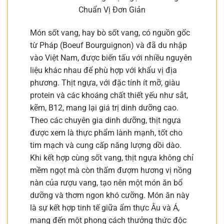
Chuẩn Vị Đơn Giản
Món sốt vang, hay bò sốt vang, có nguồn gốc
từ Pháp (Boeuf Bourguignon) và đã du nhập
vào Việt Nam, được biến tấu với nhiều nguyên
liệu khác nhau để phù hợp với khẩu vị địa
phương. Thịt ngựa, với đặc tính ít mỡ, giàu
protein và các khoáng chất thiết yếu như sắt,
kẽm, B12, mang lại giá trị dinh dưỡng cao.
Theo các chuyên gia dinh dưỡng, thịt ngựa
được xem là thực phẩm lành mạnh, tốt cho
tim mạch và cung cấp năng lượng dồi dào.
Khi kết hợp cùng sốt vang, thịt ngựa không chỉ
mềm ngọt mà còn thấm đượm hương vị nồng
nàn của rượu vang, tạo nên một món ăn bổ
dưỡng và thơm ngon khó cưỡng. Món ăn này
là sự kết hợp tinh tế giữa ẩm thực Âu và Á,
mang đến một phong cách thưởng thức độc