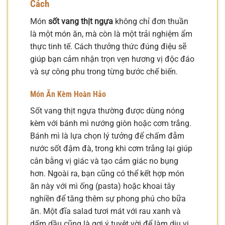
Cách
Món
sốt vang thịt ngựa
không chỉ đơn thuần
là một món ăn, mà còn là một trải nghiệm ẩm
thực tinh tế. Cách thưởng thức đúng điệu sẽ
giúp bạn cảm nhận trọn vẹn hương vị độc đáo
và sự công phu trong từng bước chế biến.
Món Ăn Kèm Hoàn Hảo
Sốt vang thịt ngựa thường được dùng nóng
kèm với bánh mì nướng giòn hoặc cơm trắng.
Bánh mì là lựa chọn lý tưởng để chấm đẫm
nước sốt đậm đà, trong khi cơm trắng lại giúp
cân bằng vị giác và tạo cảm giác no bụng
hơn. Ngoài ra, bạn cũng có thể kết hợp món
ăn này với mì ống (pasta) hoặc khoai tây
nghiền để tăng thêm sự phong phú cho bữa
ăn. Một đĩa salad tươi mát với rau xanh và
dấm dầu cũng là gợi ý tuyệt vời để làm dịu vị