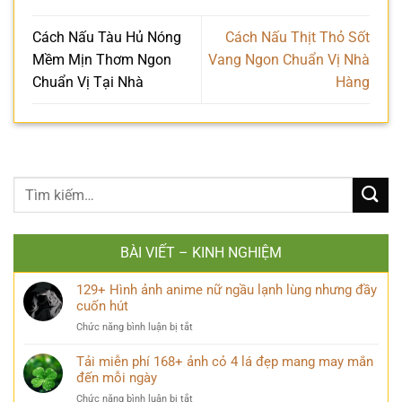
Cách Nấu Tàu Hủ Nóng
Cách Nấu Thịt Thỏ Sốt
Mềm Mịn Thơm Ngon
Vang Ngon Chuẩn Vị Nhà
Chuẩn Vị Tại Nhà
Hàng
BÀI VIẾT – KINH NGHIỆM
129+ Hình ảnh anime nữ ngầu lạnh lùng nhưng đầy
cuốn hút
ở
Chức năng bình luận bị tắt
129+
Hình
Tải miễn phí 168+ ảnh cỏ 4 lá đẹp mang may mắn
ảnh
đến mỗi ngày
anime
ở
Chức năng bình luận bị tắt