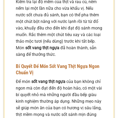
Kiểm tra lại độ mềm của thịt và rau củ, nêm
nếm lại một lần nữa cho vừa khẩu vị. Nếu
nước sốt chưa đủ sánh, bạn có thể pha thêm
một chút bột năng với nước lạnh rồi từ từ đổ
vào, khuấy đều cho đến khi đạt độ sánh mong
muốn. Rắc thêm một chút tiêu xay và các loại
thảo mộc tươi (nếu dùng) trước khi tắt bếp.
Món
sốt vang thịt ngựa
đã hoàn thành, sẵn
sàng để thưởng thức.
Bí Quyết Để Món Sốt Vang Thịt Ngựa Ngon
Chuẩn Vị
Để món
sốt vang thịt ngựa
của bạn không chỉ
ngon mà còn đạt đến độ hoàn hảo, có một vài
bí quyết nhỏ mà những người đầu bếp giàu
kinh nghiệm thường áp dụng. Những mẹo này
sẽ giúp món ăn của bạn có hương vị sâu lắng,
thịt mềm mọng và nước sốt sánh mịn đúng