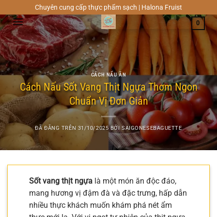
Chuyển
Chuyên cung cấp thực phẩm sạch | Halona Fruist
đến
0
nội
dung
CÁCH NẤU ĂN
Cách Nấu Sốt Vang Thịt Ngựa Thơm Ngon
Chuẩn Vị Đơn Giản
ĐÃ ĐĂNG TRÊN
31/10/2025
BỞI
SAIGONESEBAGUETTE
Sốt vang thịt ngựa
là một món ăn độc đáo,
mang hương vị đậm đà và đặc trưng, hấp dẫn
nhiều thực khách muốn khám phá nét ẩm