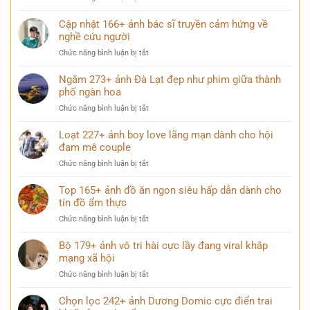
nữ
Tải
ngầu
miễn
Cập nhật 166+ ảnh bác sĩ truyền cảm hứng về
lạnh
phí
nghề cứu người
lùng
168+
nhưng
ở
Chức năng bình luận bị tắt
ảnh
đầy
Cập
cỏ
cuốn
nhật
Ngắm 273+ ảnh Đà Lạt đẹp như phim giữa thành
4
hút
166+
phố ngàn hoa
lá
ảnh
đẹp
ở
Chức năng bình luận bị tắt
bác
mang
Ngắm
sĩ
may
273+
Loạt 227+ ảnh boy love lãng mạn dành cho hội
truyền
mắn
ảnh
đam mê couple
cảm
đến
Đà
hứng
mỗi
ở
Chức năng bình luận bị tắt
Lạt
về
ngày
Loạt
đẹp
nghề
227+
Top 165+ ảnh đồ ăn ngon siêu hấp dẫn dành cho
như
cứu
ảnh
tín đồ ẩm thực
phim
người
boy
giữa
ở
Chức năng bình luận bị tắt
love
thành
Top
lãng
phố
165+
Bộ 179+ ảnh vô tri hài cực lầy đang viral khắp
mạn
ngàn
ảnh
mạng xã hội
dành
hoa
đồ
cho
ở
Chức năng bình luận bị tắt
ăn
hội
Bộ
ngon
đam
179+
Chọn lọc 242+ ảnh Dương Domic cực điển trai
siêu
mê
ảnh