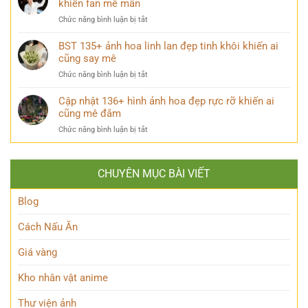
khiến fan mê mẩn
hấp
couple
vô
dẫn
ở
Chức năng bình luận bị tắt
tri
dành
Chọn
hài
cho
lọc
BST 135+ ảnh hoa linh lan đẹp tinh khôi khiến ai
cực
tín
242+
cũng say mê
lầy
đồ
ảnh
đang
ẩm
ở
Chức năng bình luận bị tắt
Dương
viral
thực
BST
Domic
khắp
135+
Cập nhật 136+ hình ảnh hoa đẹp rực rỡ khiến ai
cực
mạng
ảnh
cũng mê đắm
điển
xã
hoa
trai
hội
ở
Chức năng bình luận bị tắt
linh
khiến
Cập
lan
fan
nhật
đẹp
mê
136+
tinh
mẩn
CHUYÊN MỤC BÀI VIẾT
hình
khôi
ảnh
khiến
hoa
Blog
ai
đẹp
cũng
rực
Cách Nấu Ăn
say
rỡ
mê
khiến
Giá vàng
ai
cũng
Kho nhân vật anime
mê
đắm
Thư viện ảnh