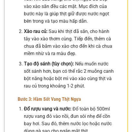
vào xào săn đều các mặt. Mục đích của
bước này là giúp thịt giữ được nước ngọt
bên trong và tạo màu hấp dẫn.
Xào rau củ:
Sau khi thịt đã săn, cho hành
tây vào xào thơm cùng. Tiếp đến, thêm cà
chua đã băm vào xào cho đến khi cà chua
mềm nhừ và ra màu đẹp.
Tạo độ sánh (tùy chọn):
Nếu muốn nước
sốt sánh hơn, bạn có thể rắc 2 muỗng canh
bột năng hoặc bột mì vào xào cùng thịt và
rau củ trong khoảng 1-2 phút.
Bước 3: Hầm Sốt Vang Thịt Ngựa
Đổ rượu vang và nước:
Đổ toàn bộ 500ml
rượu vang đỏ vào nồi, đun sôi nhẹ để cồn
bay hơi. Sau đó, thêm nước lọc hoặc nước
dùng gà sao cho ngập mặt thịt.