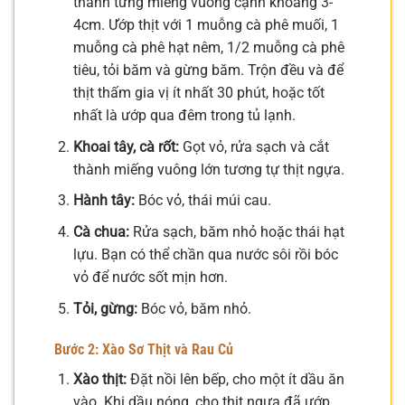
thành từng miếng vuông cạnh khoảng 3-
4cm. Ướp thịt với 1 muỗng cà phê muối, 1
muỗng cà phê hạt nêm, 1/2 muỗng cà phê
tiêu, tỏi băm và gừng băm. Trộn đều và để
thịt thấm gia vị ít nhất 30 phút, hoặc tốt
nhất là ướp qua đêm trong tủ lạnh.
Khoai tây, cà rốt:
Gọt vỏ, rửa sạch và cắt
thành miếng vuông lớn tương tự thịt ngựa.
Hành tây:
Bóc vỏ, thái múi cau.
Cà chua:
Rửa sạch, băm nhỏ hoặc thái hạt
lựu. Bạn có thể chần qua nước sôi rồi bóc
vỏ để nước sốt mịn hơn.
Tỏi, gừng:
Bóc vỏ, băm nhỏ.
Bước 2: Xào Sơ Thịt và Rau Củ
Xào thịt:
Đặt nồi lên bếp, cho một ít dầu ăn
vào. Khi dầu nóng, cho thịt ngựa đã ướp