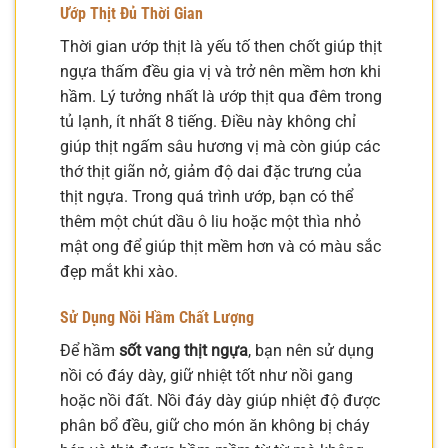
Ướp Thịt Đủ Thời Gian
Thời gian ướp thịt là yếu tố then chốt giúp thịt
ngựa thấm đều gia vị và trở nên mềm hơn khi
hầm. Lý tưởng nhất là ướp thịt qua đêm trong
tủ lạnh, ít nhất 8 tiếng. Điều này không chỉ
giúp thịt ngấm sâu hương vị mà còn giúp các
thớ thịt giãn nở, giảm độ dai đặc trưng của
thịt ngựa. Trong quá trình ướp, bạn có thể
thêm một chút dầu ô liu hoặc một thìa nhỏ
mật ong để giúp thịt mềm hơn và có màu sắc
đẹp mắt khi xào.
Sử Dụng Nồi Hầm Chất Lượng
Để hầm
sốt vang thịt ngựa
, bạn nên sử dụng
nồi có đáy dày, giữ nhiệt tốt như nồi gang
hoặc nồi đất. Nồi đáy dày giúp nhiệt độ được
phân bổ đều, giữ cho món ăn không bị cháy