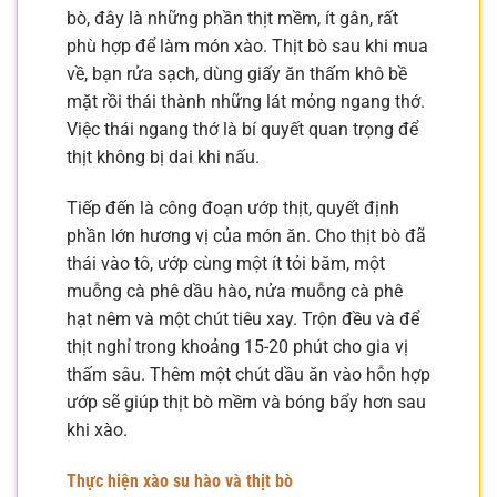
bò, đây là những phần thịt mềm, ít gân, rất
phù hợp để làm món xào. Thịt bò sau khi mua
về, bạn rửa sạch, dùng giấy ăn thấm khô bề
mặt rồi thái thành những lát mỏng ngang thớ.
Việc thái ngang thớ là bí quyết quan trọng để
thịt không bị dai khi nấu.
Tiếp đến là công đoạn ướp thịt, quyết định
phần lớn hương vị của món ăn. Cho thịt bò đã
thái vào tô, ướp cùng một ít tỏi băm, một
muỗng cà phê dầu hào, nửa muỗng cà phê
hạt nêm và một chút tiêu xay. Trộn đều và để
thịt nghỉ trong khoảng 15-20 phút cho gia vị
thấm sâu. Thêm một chút dầu ăn vào hỗn hợp
ướp sẽ giúp thịt bò mềm và bóng bẩy hơn sau
khi xào.
Thực hiện xào su hào và thịt bò