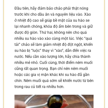
Đầu tiên, hãy đảm bảo chảo phải thật nóng
trước khi cho dầu ăn và nguyên liệu vào. Xào
ở nhiệt độ cao sẽ giúp bề mặt của su hào se
lại nhanh chóng, khóa độ ẩm bên trong và giữ
được độ giòn. Thứ hai, không nên cho quá
nhiều su hào vào xào cùng một lúc. Việc “quá
tải” chảo sẽ làm giảm nhiệt độ đột ngột, khiến
su hào bị “luộc” thay vì “xào”, dẫn đến việc ra
nước. Nếu cần xào lượng lớn, hãy chia thành
nhiều mẻ nhỏ. Cuối cùng, thời điểm nêm muối
cũng rất quan trọng. Bạn chỉ nên nêm muối
hoặc các gia vị mặn khác khi su hào đã gần
chín. Nêm muối quá sớm sẽ khiến nước từ bên
trong rau củ tiết ra nhiều hơn.