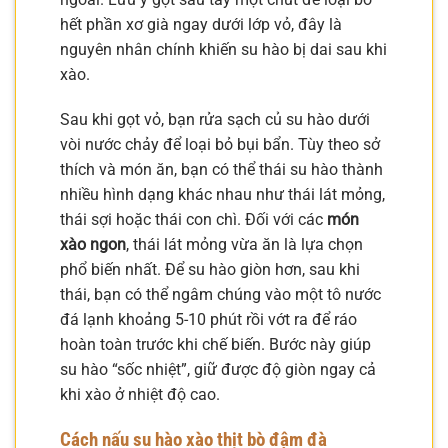
hết phần xơ già ngay dưới lớp vỏ, đây là
nguyên nhân chính khiến su hào bị dai sau khi
xào.
Sau khi gọt vỏ, bạn rửa sạch củ su hào dưới
vòi nước chảy để loại bỏ bụi bẩn. Tùy theo sở
thích và món ăn, bạn có thể thái su hào thành
nhiều hình dạng khác nhau như thái lát mỏng,
thái sợi hoặc thái con chì. Đối với các
món
xào ngon
, thái lát mỏng vừa ăn là lựa chọn
phổ biến nhất. Để su hào giòn hơn, sau khi
thái, bạn có thể ngâm chúng vào một tô nước
đá lạnh khoảng 5-10 phút rồi vớt ra để ráo
hoàn toàn trước khi chế biến. Bước này giúp
su hào “sốc nhiệt”, giữ được độ giòn ngay cả
khi xào ở nhiệt độ cao.
Cách nấu su hào xào thịt bò đậm đà