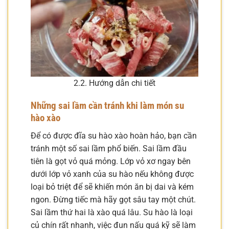
2.2. Hướng dẫn chi tiết
Những sai lầm cần tránh khi làm món su
hào xào
Để có được đĩa su hào xào hoàn hảo, bạn cần
tránh một số sai lầm phổ biến. Sai lầm đầu
tiên là gọt vỏ quá mỏng. Lớp vỏ xơ ngay bên
dưới lớp vỏ xanh của su hào nếu không được
loại bỏ triệt để sẽ khiến món ăn bị dai và kém
ngon. Đừng tiếc mà hãy gọt sâu tay một chút.
Sai lầm thứ hai là xào quá lâu. Su hào là loại
củ chín rất nhanh, việc đun nấu quá kỹ sẽ làm