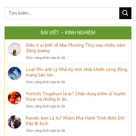
BÀI VIẾT – KINH NGHIỆM
Điều ít ai biết về Mai Phương Thúy sau nhiều năm
đăng quang
ở
Chức năng bình luận bị tắt
Điều
ít
Loạt 99+ ảnh Lý Nhã Kỳ mới nhất khiến cộng đồng
ai
mạng bàn tán
biết
ở
Chức năng bình luận bị tắt
về
Loạt
Mai
99+
Yoriichi Tsugikuni là ai? Chân dung kiếm sĩ huyền
Phương
ảnh
thoại và những bí ẩn
Thúy
Lý
sau
ở
Chức năng bình luận bị tắt
Nhã
nhiều
Yoriichi
Kỳ
năm
Tsugikuni
Kaneki Ken Là Ai? Khám Phá Hành Trình Biến Đổi
mới
đăng
là
Đầy Bi kịch
nhất
quang
ai?
khiến
ở
Chức năng bình luận bị tắt
Chân
cộng
Kaneki