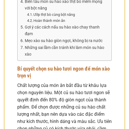
Biến tấu món su hào xào thịt bò mềm mọng
với bột năng
Ướp thịt bò cùng bột năng
Hoàn thành món ăn
Gợi ý các cách nấu su hào xào chay thanh
đạm
Mẹo xào su hào giòn ngọt, không bị ra nước
Những sai lầm cần tránh khi làm món su hào
xào
Bí quyết chọn su hào tươi ngon để món xào
trọn vị
Chất lượng của món ăn bắt đầu từ khâu lựa
chọn nguyên liệu. Một củ su hào tươi ngon sẽ
quyết định đến 80% độ giòn ngọt của thành
phẩm. Để chọn được những củ su hào chất
lượng nhất, bạn nên dựa vào các đặc điểm
như kích thước, hình dáng và màu sắc. Ưu tiên
chọn những củ có kích thước vừa phải, cầm