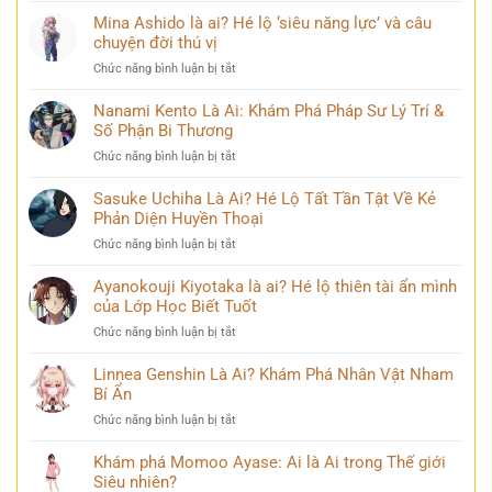
dung
đồng
Ken
Mina Ashido là ai? Hé lộ ‘siêu năng lực’ và câu
kiếm
mạng
Là
chuyện đời thú vị
sĩ
bàn
Ai?
huyền
tán
ở
Chức năng bình luận bị tắt
Khám
thoại
Mina
Phá
và
Ashido
Nanami Kento Là Ai: Khám Phá Pháp Sư Lý Trí &
Hành
những
là
Số Phận Bi Thương
Trình
bí
ai?
Biến
ẩn
ở
Chức năng bình luận bị tắt
Hé
Đổi
Nanami
lộ
Đầy
Kento
Sasuke Uchiha Là Ai? Hé Lộ Tất Tần Tật Về Kẻ
‘siêu
Bi
Là
Phản Diện Huyền Thoại
năng
kịch
Ai:
lực’
ở
Chức năng bình luận bị tắt
Khám
và
Sasuke
Phá
câu
Uchiha
Ayanokouji Kiyotaka là ai? Hé lộ thiên tài ẩn mình
Pháp
chuyện
Là
của Lớp Học Biết Tuốt
Sư
đời
Ai?
Lý
thú
ở
Chức năng bình luận bị tắt
Hé
Trí
vị
Ayanokouji
Lộ
&
Kiyotaka
Linnea Genshin Là Ai? Khám Phá Nhân Vật Nham
Tất
Số
là
Bí Ẩn
Tần
Phận
ai?
Tật
Bi
ở
Chức năng bình luận bị tắt
Hé
Về
Thương
Linnea
lộ
Kẻ
Genshin
Khám phá Momoo Ayase: Ai là Ai trong Thế giới
thiên
Phản
Là
Siêu nhiên?
tài
Diện