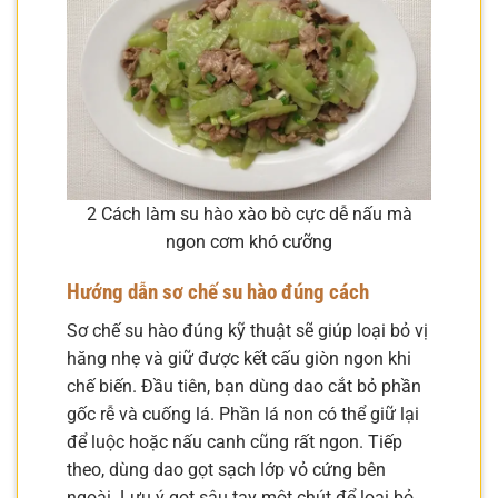
2 Cách làm su hào xào bò cực dễ nấu mà
ngon cơm khó cưỡng
Hướng dẫn sơ chế su hào đúng cách
Sơ chế su hào đúng kỹ thuật sẽ giúp loại bỏ vị
hăng nhẹ và giữ được kết cấu giòn ngon khi
chế biến. Đầu tiên, bạn dùng dao cắt bỏ phần
gốc rễ và cuống lá. Phần lá non có thể giữ lại
để luộc hoặc nấu canh cũng rất ngon. Tiếp
theo, dùng dao gọt sạch lớp vỏ cứng bên
ngoài. Lưu ý gọt sâu tay một chút để loại bỏ