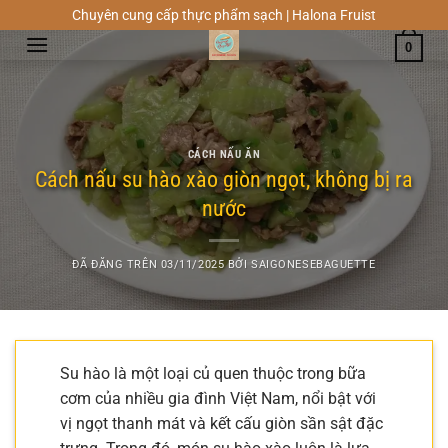
Chuyển
Chuyên cung cấp thực phẩm sạch | Halona Fruist
đến
0
nội
dung
CÁCH NẤU ĂN
Cách nấu su hào xào giòn ngọt, không bị ra
nước
ĐÃ ĐĂNG TRÊN
03/11/2025
BỞI
SAIGONESEBAGUETTE
Su hào là một loại củ quen thuộc trong bữa
cơm của nhiều gia đình Việt Nam, nổi bật với
vị ngọt thanh mát và kết cấu giòn sần sật đặc