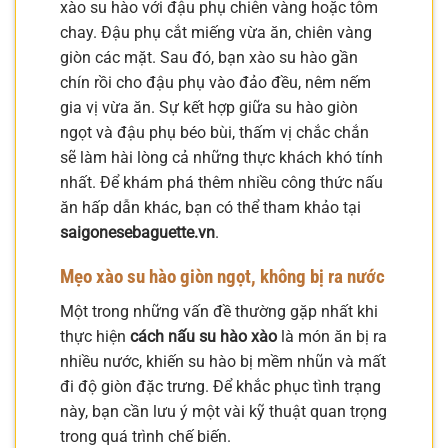
xào su hào với đậu phụ chiên vàng hoặc tôm
chay. Đậu phụ cắt miếng vừa ăn, chiên vàng
giòn các mặt. Sau đó, bạn xào su hào gần
chín rồi cho đậu phụ vào đảo đều, nêm nếm
gia vị vừa ăn. Sự kết hợp giữa su hào giòn
ngọt và đậu phụ béo bùi, thấm vị chắc chắn
sẽ làm hài lòng cả những thực khách khó tính
nhất. Để khám phá thêm nhiều công thức nấu
ăn hấp dẫn khác, bạn có thể tham khảo tại
saigonesebaguette.vn
.
Mẹo xào su hào giòn ngọt, không bị ra nước
Một trong những vấn đề thường gặp nhất khi
thực hiện
cách nấu su hào xào
là món ăn bị ra
nhiều nước, khiến su hào bị mềm nhũn và mất
đi độ giòn đặc trưng. Để khắc phục tình trạng
này, bạn cần lưu ý một vài kỹ thuật quan trọng
trong quá trình chế biến.