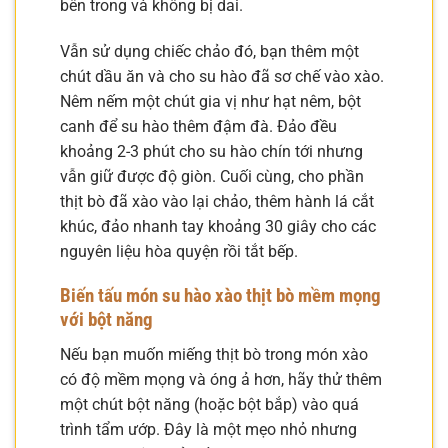
bên trong và không bị dai.
Vẫn sử dụng chiếc chảo đó, bạn thêm một
chút dầu ăn và cho su hào đã sơ chế vào xào.
Nêm nếm một chút gia vị như hạt nêm, bột
canh để su hào thêm đậm đà. Đảo đều
khoảng 2-3 phút cho su hào chín tới nhưng
vẫn giữ được độ giòn. Cuối cùng, cho phần
thịt bò đã xào vào lại chảo, thêm hành lá cắt
khúc, đảo nhanh tay khoảng 30 giây cho các
nguyên liệu hòa quyện rồi tắt bếp.
Biến tấu món su hào xào thịt bò mềm mọng
với bột năng
Nếu bạn muốn miếng thịt bò trong món xào
có độ mềm mọng và óng ả hơn, hãy thử thêm
một chút bột năng (hoặc bột bắp) vào quá
trình tẩm ướp. Đây là một mẹo nhỏ nhưng