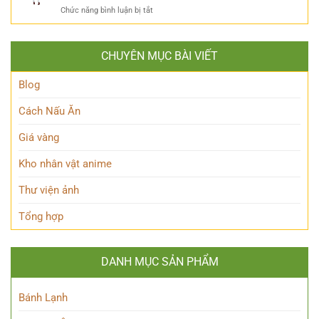
Ai?
ẩn
Huyền
ở
Chức năng bình luận bị tắt
Khám
mình
Thoại
Khám
Phá
của
phá
Nhân
Lớp
Momoo
Vật
Học
CHUYÊN MỤC BÀI VIẾT
Ayase:
Nham
Biết
Ai
Bí
Tuốt
là
Blog
Ẩn
Ai
trong
Cách Nấu Ăn
Thế
giới
Giá vàng
Siêu
nhiên?
Kho nhân vật anime
Thư viện ảnh
Tổng hợp
DANH MỤC SẢN PHẨM
Bánh Lạnh