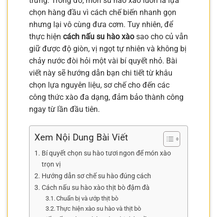
trưng. Trong đó, món su hào xào luôn là lựa
chọn hàng đầu vì cách chế biến nhanh gọn
nhưng lại vô cùng đưa cơm. Tuy nhiên, để
thực hiện
cách nấu su hào xào
sao cho củ vẫn
giữ được độ giòn, vị ngọt tự nhiên và không bị
chảy nước đòi hỏi một vài bí quyết nhỏ. Bài
viết này sẽ hướng dẫn bạn chi tiết từ khâu
chọn lựa nguyên liệu, sơ chế cho đến các
công thức xào đa dạng, đảm bảo thành công
ngay từ lần đầu tiên.
Xem Nội Dung Bài Viết
Bí quyết chọn su hào tươi ngon để món xào
trọn vị
Hướng dẫn sơ chế su hào đúng cách
Cách nấu su hào xào thịt bò đậm đà
Chuẩn bị và ướp thịt bò
Thực hiện xào su hào và thịt bò